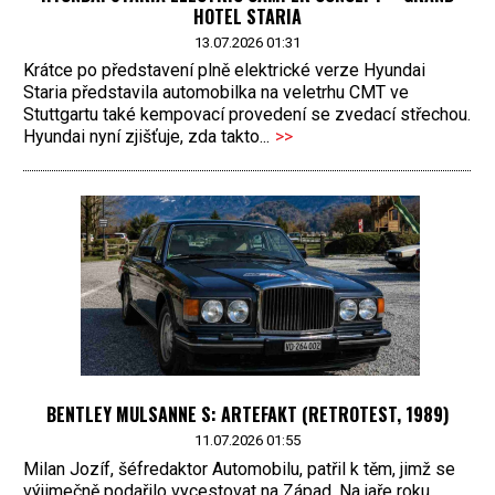
HOTEL STARIA
13.07.2026 01:31
Krátce po představení plně elektrické verze Hyundai
Staria představila automobilka na veletrhu CMT ve
Stuttgartu také kempovací provedení se zvedací střechou.
Hyundai nyní zjišťuje, zda takto...
>>
BENTLEY MULSANNE S: ARTEFAKT (RETROTEST, 1989)
11.07.2026 01:55
Milan Jozíf, šéfredaktor Automobilu, patřil k těm, jimž se
výjimečně podařilo vycestovat na Západ. Na jaře roku