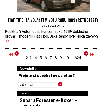
FIAT TIPO: ZA VOLANTEM VOZU ROKU 1989 (RETROTEST)
20.06.2026 01:10
Redaktoři Automobilu koncem roku 1989 důkladně
prověřili moderní Fiat Tipo. Jaké tehdy byly jejich závěry?
>>
1
2
3
4
5
6
7
8
9
10
...
624
Newsletter
Přejete si odebírat newsletter?
Test
Subaru Forester e-Boxer –
Jiný druh