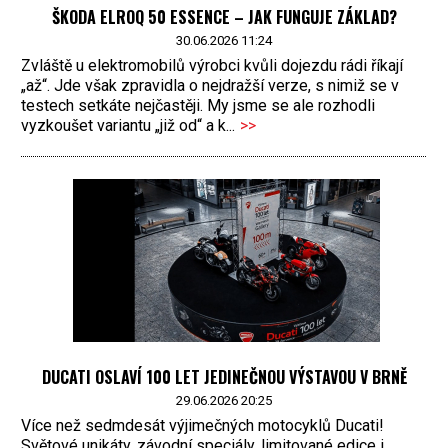
ŠKODA ELROQ 50 ESSENCE – JAK FUNGUJE ZÁKLAD?
30.06.2026 11:24
Zvláště u elektromobilů výrobci kvůli dojezdu rádi říkají
„až“. Jde však zpravidla o nejdražší verze, s nimiž se v
testech setkáte nejčastěji. My jsme se ale rozhodli
vyzkoušet variantu „již od“ a k...
>>
DUCATI OSLAVÍ 100 LET JEDINEČNOU VÝSTAVOU V BRNĚ
29.06.2026 20:25
Více než sedmdesát výjimečných motocyklů Ducati!
Světové unikáty, závodní speciály, limitované edice i