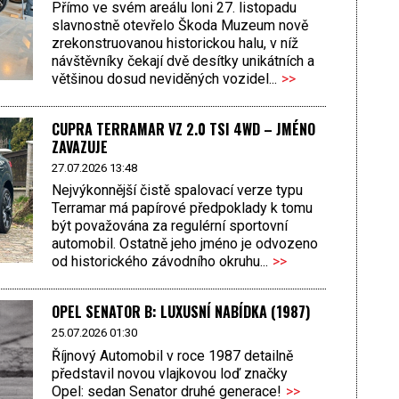
Přímo ve svém areálu loni 27. listopadu
slavnostně otevřelo Škoda Muzeum nově
zrekonstruovanou historickou halu, v níž
návštěvníky čekají dvě desítky unikátních a
většinou dosud neviděných vozidel...
>>
CUPRA TERRAMAR VZ 2.0 TSI 4WD – JMÉNO
ZAVAZUJE
27.07.2026 13:48
Nejvýkonnější čistě spalovací verze typu
Terramar má papírové předpoklady k tomu
být považována za regulérní sportovní
automobil. Ostatně jeho jméno je odvozeno
od historického závodního okruhu...
>>
OPEL SENATOR B: LUXUSNÍ NABÍDKA (1987)
25.07.2026 01:30
Říjnový Automobil v roce 1987 detailně
představil novou vlajkovou loď značky
Opel: sedan Senator druhé generace!
>>