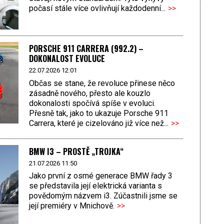
počasí stále více ovlivňují každodenní...
>>
PORSCHE 911 CARRERA (992.2) –
DOKONALOST EVOLUCE
22.07.2026 12:01
Občas se stane, že revoluce přinese něco
zásadně nového, přesto ale kouzlo
dokonalosti spočívá spíše v evoluci.
Přesně tak, jako to ukazuje Porsche 911
Carrera, které je cizelováno již více než...
>>
BMW I3 – PROSTĚ „TROJKA“
21.07.2026 11:50
Jako první z osmé generace BMW řady 3
se představila její elektrická varianta s
povědomým názvem i3. Zúčastnili jsme se
její premiéry v Mnichově.
>>