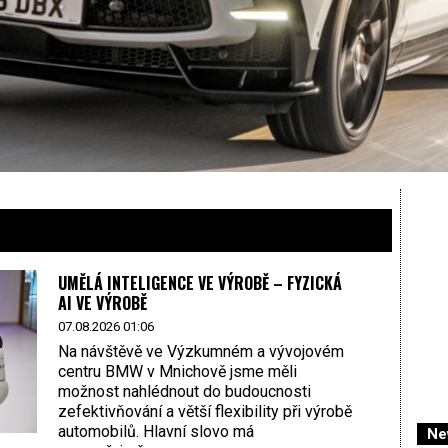
UMĚLÁ INTELIGENCE VE VÝROBĚ – FYZICKÁ
AI VE VÝROBĚ
07.08.2026 01:06
Na návštěvě ve Výzkumném a vývojovém
centru BMW v Mnichově jsme měli
možnost nahlédnout do budoucnosti
zefektivňování a větší flexibility při výrobě
automobilů. Hlavní slovo má
Ne