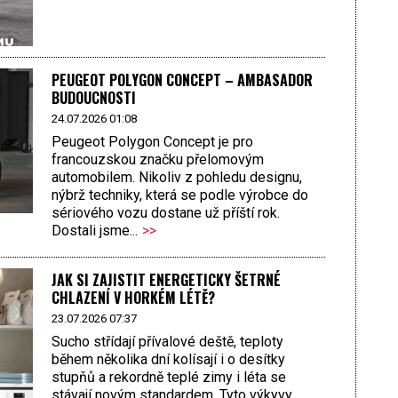
PEUGEOT POLYGON CONCEPT – AMBASADOR
BUDOUCNOSTI
24.07.2026 01:08
Peugeot Polygon Concept je pro
francouzskou značku přelomovým
automobilem. Nikoliv z pohledu designu,
nýbrž techniky, která se podle výrobce do
sériového vozu dostane už příští rok.
Dostali jsme...
>>
JAK SI ZAJISTIT ENERGETICKY ŠETRNÉ
CHLAZENÍ V HORKÉM LÉTĚ?
23.07.2026 07:37
Sucho střídají přívalové deště, teploty
během několika dní kolísají i o desítky
stupňů a rekordně teplé zimy i léta se
stávají novým standardem. Tyto výkyvy