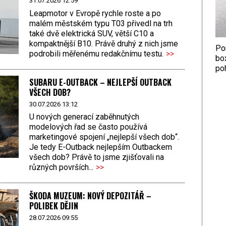
31.07.2026 12:59
Leapmotor v Evropě rychle roste a po
malém městském typu T03 přivedl na trh
také dvě elektrická SUV, větší C10 a
kompaktnější B10. Právě druhý z nich jsme
Por
podrobili měřenému redakčnímu testu.
>>
bo
poh
SUBARU E-OUTBACK – NEJLEPŠÍ OUTBACK
VŠECH DOB?
30.07.2026 13:12
U nových generací zaběhnutých
modelových řad se často používá
marketingové spojení „nejlepší všech dob“.
Je tedy E-Outback nejlepším Outbackem
všech dob? Právě to jsme zjišťovali na
různých površích...
>>
ŠKODA MUZEUM: NOVÝ DEPOZITÁŘ –
POLIBEK DĚJIN
28.07.2026 09:55