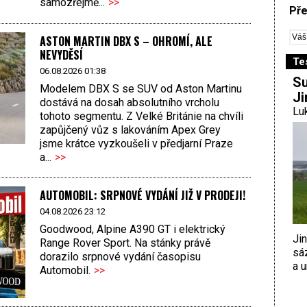
samozřejmě...
>>
Pře
ASTON MARTIN DBX S – OHROMÍ, ALE
NEVYDĚSÍ
Te
06.08.2026 01:38
Su
Modelem DBX S se SUV od Aston Martinu
Ji
dostává na dosah absolutního vrcholu
Luk
tohoto segmentu. Z Velké Británie na chvíli
zapůjčený vůz s lakováním Apex Grey
jsme krátce vyzkoušeli v předjarní Praze
a...
>>
AUTOMOBIL: SRPNOVÉ VYDÁNÍ JIŽ V PRODEJI!
04.08.2026 23:12
Goodwood, Alpine A390 GT i elektrický
Ji
Range Rover Sport. Na stánky právě
sá
dorazilo srpnové vydání časopisu
a u
Automobil.
>>