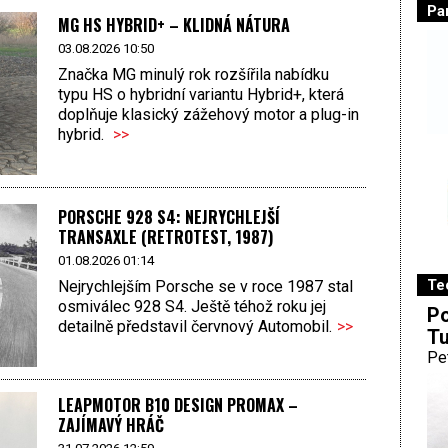
Pa
MG HS HYBRID+ – KLIDNÁ NÁTURA
03.08.2026 10:50
Značka MG minulý rok rozšířila nabídku
typu HS o hybridní variantu Hybrid+, která
doplňuje klasický zážehový motor a plug-in
hybrid.
>>
PORSCHE 928 S4: NEJRYCHLEJŠÍ
TRANSAXLE (RETROTEST, 1987)
01.08.2026 01:14
Te
Nejrychlejším Porsche se v roce 1987 stal
osmiválec 928 S4. Ještě téhož roku jej
Po
detailně představil červnový Automobil.
>>
Tu
Pe
LEAPMOTOR B10 DESIGN PROMAX –
ZAJÍMAVÝ HRÁČ