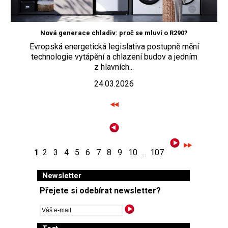
Nová generace chladiv: proč se mluví o R290?
Evropská energetická legislativa postupně mění
technologie vytápění a chlazení budov a jedním
z hlavních...
24.03.2026
1
2
3
4
5
6
7
8
9
10
...
107
Newsletter
Přejete si odebírat newsletter?