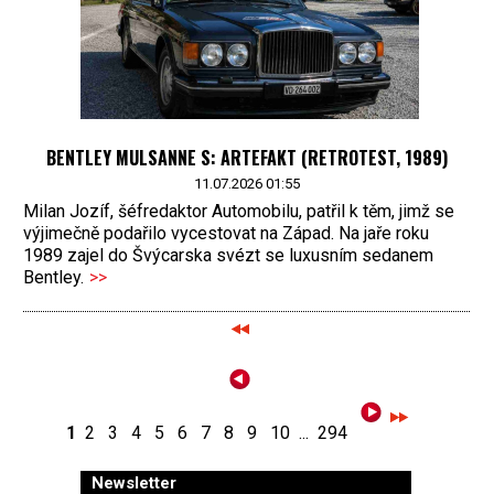
BENTLEY MULSANNE S: ARTEFAKT (RETROTEST, 1989)
11.07.2026 01:55
Milan Jozíf, šéfredaktor Automobilu, patřil k těm, jimž se
výjimečně podařilo vycestovat na Západ. Na jaře roku
1989 zajel do Švýcarska svézt se luxusním sedanem
Bentley.
>>
1
2
3
4
5
6
7
8
9
10
...
294
Newsletter