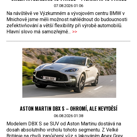
07.08.2026 01:06
Na návštěvě ve Výzkumném a vývojovém centru BMW v
Mnichově jsme měli možnost nahlédnout do budoucnosti
zefektivňování a větší flexibility při výrobě automobilů.
Hlavní slovo má samozřejmě...
>>
ASTON MARTIN DBX S – OHROMÍ, ALE NEVYDĚSÍ
06.08.2026 01:38
Modelem DBX S se SUV od Aston Martinu dostává na
dosah absolutního vrcholu tohoto segmentu. Z Velké
Británie na chvíli zapůjčený vůz s lakováním Apex Grey