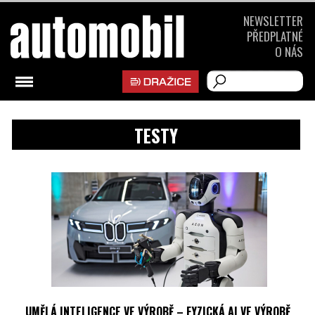
NEWSLETTER
PŘEDPLATNÉ
O NÁS
TESTY
UMĚLÁ INTELIGENCE VE VÝROBĚ – FYZICKÁ AI VE VÝROBĚ