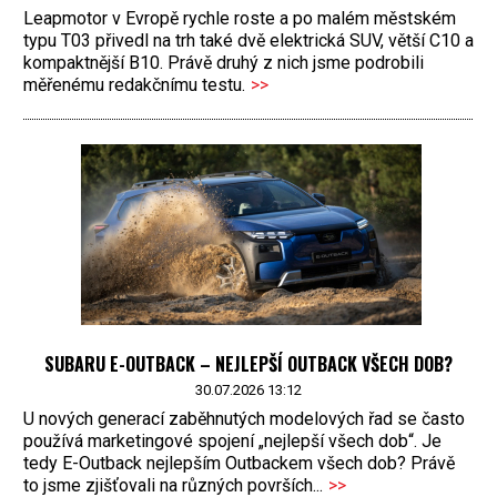
Leapmotor v Evropě rychle roste a po malém městském
typu T03 přivedl na trh také dvě elektrická SUV, větší C10 a
kompaktnější B10. Právě druhý z nich jsme podrobili
měřenému redakčnímu testu.
>>
SUBARU E-OUTBACK – NEJLEPŠÍ OUTBACK VŠECH DOB?
30.07.2026 13:12
U nových generací zaběhnutých modelových řad se často
používá marketingové spojení „nejlepší všech dob“. Je
tedy E-Outback nejlepším Outbackem všech dob? Právě
to jsme zjišťovali na různých površích...
>>