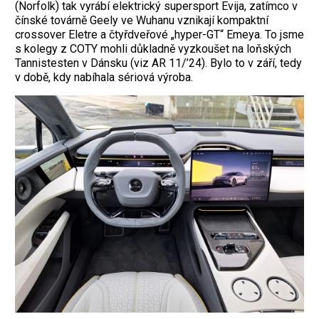
(Norfolk) tak vyrábí elektrický supersport Evija, zatímco v
čínské továrně Geely ve Wuhanu vznikají kompaktní
crossover Eletre a čtyřdveřové „hyper-GT“ Emeya. To jsme
s kolegy z COTY mohli důkladně vyzkoušet na loňských
Tannistesten v Dánsku (viz AR 11/’24). Bylo to v září, tedy
v době, kdy nabíhala sériová výroba.