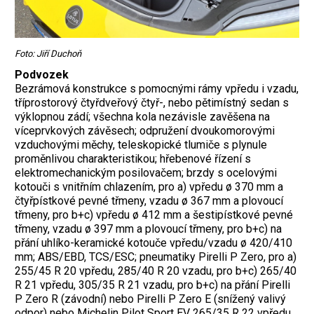
Foto: Jiří Duchoň
Podvozek
Bezrámová konstrukce s pomocnými rámy vpředu i vzadu,
tříprostorový čtyřdveřový čtyř-, nebo pětimístný sedan s
výklopnou zádí; všechna kola nezávisle zavěšena na
víceprvkových závěsech; odpružení dvoukomorovými
vzduchovými měchy, teleskopické tlumiče s plynule
proměnlivou charakteristikou; hřebenové řízení s
elektromechanickým posilovačem; brzdy s ocelovými
kotouči s vnitřním chlazením, pro a) vpředu ø 370 mm a
čtyřpístkové pevné třmeny, vzadu ø 367 mm a plovoucí
třmeny, pro b+c) vpředu ø 412 mm a šestipístkové pevné
třmeny, vzadu ø 397 mm a plovoucí třmeny, pro b+c) na
přání uhlíko-keramické kotouče vpředu/vzadu ø 420/410
mm; ABS/EBD, TCS/ESC; pneumatiky Pirelli P Zero, pro a)
255/45 R 20 vpředu, 285/40 R 20 vzadu, pro b+c) 265/40
R 21 vpředu, 305/35 R 21 vzadu, pro b+c) na přání Pirelli
P Zero R (závodní) nebo Pirelli P Zero E (snížený valivý
odpor) nebo Michelin Pilot Sport EV 265/35 R 22 vpředu,