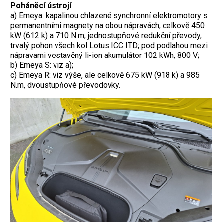
Poháněcí ústrojí
a) Emeya: kapalinou chlazené synchronní elektromotory s
permanentními magnety na obou nápravách, celkově 450
kW (612 k) a 710 N.m; jednostupňové redukční převody,
trvalý pohon všech kol Lotus ICC ITD; pod podlahou mezi
nápravami vestavěný li-ion akumulátor 102 kWh, 800 V;
b) Emeya S: viz a);
c) Emeya R: viz výše, ale celkově 675 kW (918 k) a 985
N.m, dvoustupňové převodovky.