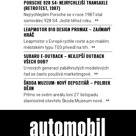
PORSCHE 928 S4: NEJRYCHLEJŠÍ TRANSAXLE
(RETROTEST, 1987)
Nejrychlejším Porsche se v roce 1987 stal
>>
osmiválec 928 S4. Ještě téhož roku...
LEAPMOTOR B10 DESIGN PROMAX – ZAJÍMAVÝ
HRÁČ
Leapmotor v Evropě rychle roste a po malém
>>
městském typu T03 přivedl na trh...
SUBARU E-OUTBACK – NEJLEPŠÍ OUTBACK
VŠECH DOB?
U nových generací zaběhnutých modelových
>>
řad se často používá marketingové...
ŠKODA MUZEUM: NOVÝ DEPOZITÁŘ – POLIBEK
DĚJIN
Přímo ve svém areálu loni 27. listopadu
>>
slavnostně otevřelo Škoda Muzeum nově...