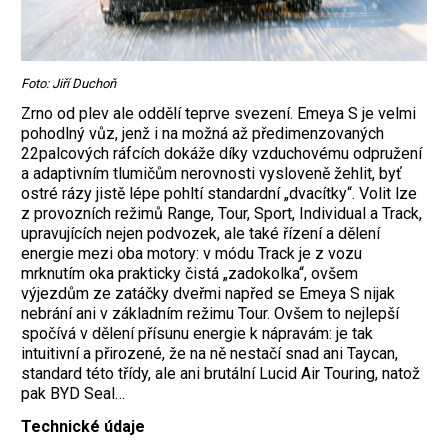
Foto: Jiří Duchoň
Zrno od plev ale oddělí teprve svezení. Emeya S je velmi
pohodlný vůz, jenž i na možná až předimenzovaných
22palcových ráfcích dokáže díky vzduchovému odpružení
a adaptivním tlumičům nerovnosti vysloveně žehlit, byť
ostré rázy jistě lépe pohltí standardní „dvacítky“. Volit lze
z provozních režimů Range, Tour, Sport, Individual a Track,
upravujících nejen podvozek, ale také řízení a dělení
energie mezi oba motory: v módu Track je z vozu
mrknutím oka prakticky čistá „zadokolka“, ­ovšem
výjezdům ze zatáčky dveřmi napřed se Emeya S nijak
nebrání ani v základním režimu Tour. Ovšem to nejlepší
spočívá v dělení přísunu energie k nápravám: je tak
intuitivní a přirozené, že na ně nestačí snad ani Taycan,
standard této třídy, ale ani brutální Lucid Air Touring, natož
pak BYD Seal…
Technické údaje