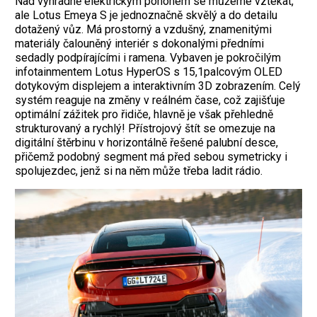
Nad výhradně elektrickým pohonem se můžeme vztekat,
ale Lotus Emeya S je jednoznačně skvělý a do detailu
dotažený vůz. Má prostorný a vzdušný, znamenitými
materiály čalouněný interiér s dokonalými předními
sedadly podpírajícími i ramena. Vybaven je pokročilým
infotainmentem Lotus HyperOS s 15,1palcovým OLED
dotykovým displejem a interaktivním 3D zobrazením. Celý
systém reaguje na změny v reálném čase, což zajišťuje
optimální zážitek pro řidiče, hlavně je však přehledně
strukturovaný a rychlý! Přístrojový štít se omezuje na
digitální štěrbinu v horizontálně řešené palubní desce,
přičemž podobný segment má před sebou symetricky i
spolujezdec, jenž si na něm může třeba ladit rádio.