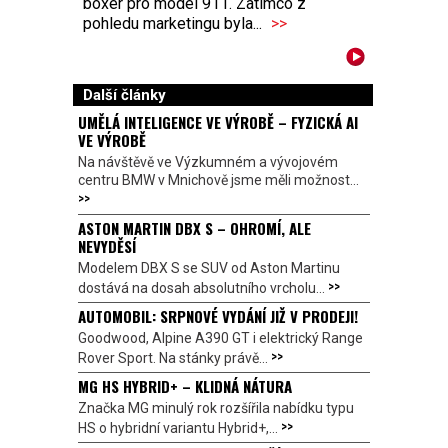
boxer pro model 911. Zatímco z
pohledu marketingu byla...
>>
Další články
UMĚLÁ INTELIGENCE VE VÝROBĚ – FYZICKÁ AI
VE VÝROBĚ
Na návštěvě ve Výzkumném a vývojovém
centru BMW v Mnichově jsme měli možnost...
>>
ASTON MARTIN DBX S – OHROMÍ, ALE
NEVYDĚSÍ
Modelem DBX S se SUV od Aston Martinu
>>
dostává na dosah absolutního vrcholu...
AUTOMOBIL: SRPNOVÉ VYDÁNÍ JIŽ V PRODEJI!
Goodwood, Alpine A390 GT i elektrický Range
>>
Rover Sport. Na stánky právě...
MG HS HYBRID+ – KLIDNÁ NÁTURA
Značka MG minulý rok rozšířila nabídku typu
>>
HS o hybridní variantu Hybrid+,...