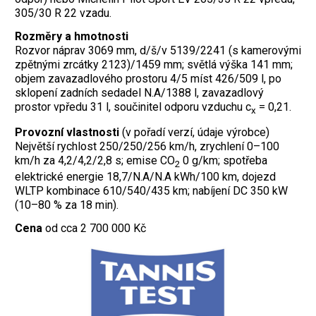
305/30 R 22 vzadu.
Rozměry a hmotnosti
Rozvor náprav 3069 mm, d/š/v 5139/2241 (s kamerovými
zpětnými zrcátky 2123)/1459 mm; světlá výška 141 mm;
objem zavazadlového prostoru 4/5 míst 426/509 l, po
sklopení zadních sedadel N.A/1388 l, zavazadlový
prostor vpředu 31 l, součinitel odporu vzduchu c
= 0,21.
x
Provozní vlastnosti
(v pořadí verzí, údaje výrobce)
Největší rychlost 250/250/256 km/h, zrychlení 0–100
km/h za 4,2/4,2/2,8 s; emise CO
0 g/km; spotřeba
2
elektrické energie 18,7/N.A/N.A kWh/100 km, dojezd
WLTP kombinace 610/540/435 km; nabíjení DC 350 kW
(10–80 % za 18 min).
Cena
od cca 2 700 000 Kč