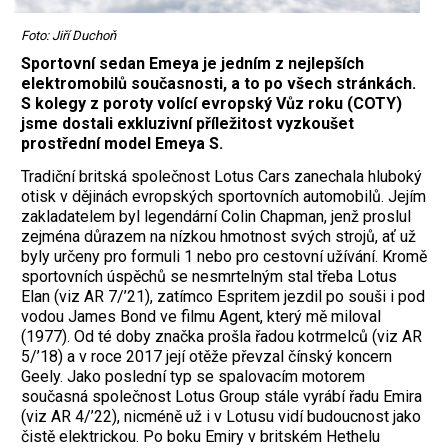
Foto: Jiří Duchoň
Sportovní sedan Emeya je jedním z nejlepších
elektromobilů současnosti, a to po všech stránkách.
S kolegy z poroty volící evropský Vůz roku (COTY)
jsme dostali exkluzivní příležitost vyzkoušet
prostřední model Emeya S.
Tradiční britská společnost Lotus Cars zanechala hluboký
otisk v dějinách evropských sportovních automobilů. Jejím
zakladatelem byl legendární Colin Chapman, jenž proslul
zejména důrazem na nízkou hmotnost svých strojů, ať už
byly určeny pro formuli 1 nebo pro cestovní užívání. Kromě
sportovních úspěchů se nesmrtelným stal třeba Lotus
Elan (viz AR 7/’21), zatímco Espritem jezdil po souši i pod
vodou James Bond ve filmu Agent, který mě miloval
(1977). Od té doby značka prošla řadou kotrmelců (viz AR
5/’18) a v roce 2017 její otěže převzal čínský koncern
Geely. Jako poslední typ se spalovacím motorem
současná společnost Lotus Group stále vyrábí řadu Emira
(viz AR 4/’22), nicméně už i v Lotusu vidí budoucnost jako
čistě elektrickou. Po boku Emiry v britském Hethelu