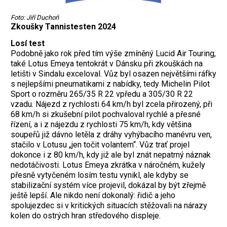
Foto: Jiří Duchoň
Zkoušky Tannistesten 2024
Losí test
Podobně jako rok před tím výše zmíněný Lucid Air Touring,
také Lotus Emeya tentokrát v Dánsku při zkouškách na
letišti v Sindalu exceloval. Vůz byl osazen největšími ráfky
s nejlepšími pneumatikami z nabídky, tedy Michelin Pilot
Sport o rozměru 265/35 R 22 vpředu a 305/30 R 22
vzadu. Nájezd z rychlosti 64 km/h byl zcela přirozený, při
68 km/h si zkušební pilot pochvaloval rychlé a přesné
řízení, a i z nájezdu z rychlosti 75 km/h, kdy většina
soupeřů již dávno letěla z dráhy vyhýbacího manévru ven,
stačilo v Lotusu „jen točit volantem“. Vůz trať projel
dokonce i z 80 km/h, kdy již ale byl znát nepatrný náznak
nedotáčivosti. Lotus Emeya zkrátka v náročném, kužely
přesně vytyčeném losím testu vynikl, ale kdyby se
stabilizační systém více projevil, dokázal by být zřejmě
ještě lepší. Ale nikdo není dokonalý: řidič a jeho
spolujezdec si v kritických situacích stěžovali na nárazy
kolen do ostrých hran středového displeje.