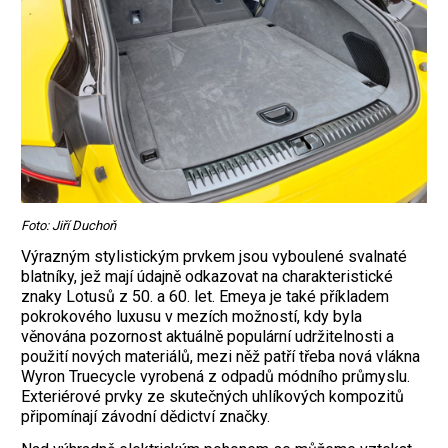
Foto: Jiří Duchoň
Výrazným stylistickým prvkem jsou vyboulené svalnaté
blatníky, jež mají údajně odkazovat na charakteristické
znaky Lotusů z 50. a 60. let. Emeya je také příkladem
pokrokového luxusu v mezích možností, kdy byla
věnována pozornost aktuálně populární udržitelnosti a
použití nových materiálů, mezi něž patří třeba nová vlákna
Wyron Truecycle vyrobená z odpadů módního průmyslu.
Exteriérové prvky ze skutečných uhlíkových kompozitů
připomínají závodní dědictví značky.