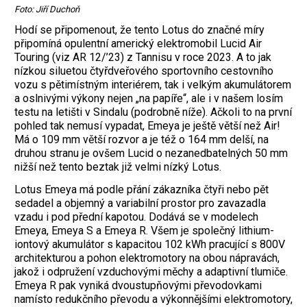
Foto: Jiří Duchoň
Hodí se připomenout, že tento Lotus do značné míry
připomíná opulentní americký elektromobil Lucid Air
Touring (viz AR 12/’23) z Tannisu v roce 2023. A to jak
nízkou siluetou čtyřdveřového sportovního cestovního
vozu s pětimístným interiérem, tak i velkým akumulátorem
a oslnivými ­výkony nejen „na papíře“, ale i v našem losím
testu na letišti v Sindalu (podrobně níže). Ačkoli to na první
pohled tak nemusí vypadat, Emeya je ještě větší než Air!
Má o 109 mm větší rozvor a je též o 164 mm delší, na
druhou stranu je ovšem Lucid o nezanedbatelných 50 mm
nižší než tento beztak již velmi nízký Lotus.
Lotus Emeya má podle přání zákazníka čtyři nebo pět
sedadel a objemný a variabilní prostor pro zavazadla
vzadu i pod přední kapotou. Dodává se v modelech
Emeya, Emeya S a Emeya R. Všem je společný ­lithium-
iontový akumulátor s kapacitou 102 kWh pracující s 800V
architekturou a pohon elektromotory na obou nápravách,
jakož i odpružení vzduchovými měchy a adaptivní tlumiče.
Emeya R pak vyniká dvoustupňovými převodovkami
namísto redukčního převodu a výkonnějšími elektromotory,