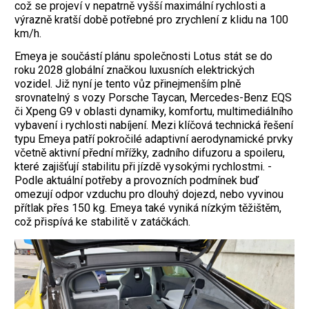
což se projeví v nepatrně vyšší maximální rychlosti a
výrazně kratší době potřebné pro zrychlení z klidu na 100
km/h.
Emeya je součástí plánu společnosti Lotus stát se do
roku 2028 globální značkou luxusních elektrických
vozidel. Již nyní je tento vůz přinejmenším plně
srovnatelný s vozy Porsche Taycan, Mercedes-Benz EQS
či Xpeng G9 v oblasti dynamiky, komfortu, multimediálního
vybavení i rychlosti nabíjení. Mezi klíčová technická řešení
typu Emeya patří pokročilé adaptivní aerodynamické prvky
včetně aktivní přední mřížky, zadního difuzoru a spoileru,
které zajišťují stabilitu při jízdě vysokými rychlostmi. ­
Podle aktuální potřeby a provozních podmínek buď
omezují odpor vzduchu pro dlouhý dojezd, nebo vyvinou
přítlak přes 150 kg. Emeya také vyniká nízkým těžištěm,
což přispívá ke stabilitě v zatáčkách.