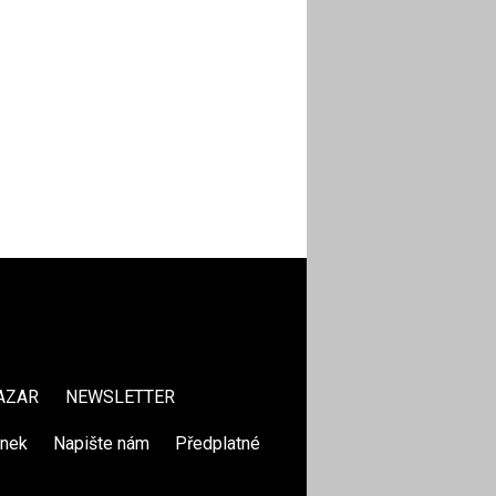
AZAR
NEWSLETTER
ánek
|
Napište nám
|
Předplatné
|