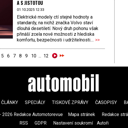
A S JISTOTOU
01.10.2025 12:33
Elektrické modely ctí stejné hodnoty a
standardy, na nichž značka Volvo staví
dlouhá desetiletí. Nový druh pohonu však
přináší zcela nové možnosti z hlediska
komfortu, bezpečnosti i udržitelnosti....
>>
5
6
7
8
9
10
...
12
ČLÁNKY
SPECIÁLY
TISKOVÉ ZPRÁVY
ČASOPISY
B
- 2026 Redakce Automotorevue
|
Mapa stránek
|
Redakce str
RSS
|
GDPR
|
Nastavení soukromí
Autoři