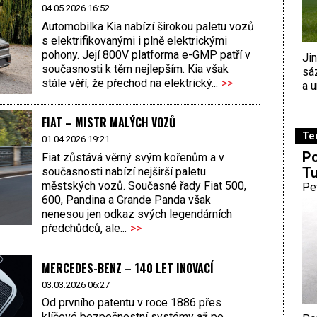
04.05.2026 16:52
Automobilka Kia nabízí širokou paletu vozů
s elektrifikovanými i plně elektrickými
pohony. Její 800V platforma e-GMP patří v
Ji
současnosti k těm nejlepším. Kia však
sá
stále věří, že přechod na elektrický...
>>
a u
FIAT – MISTR MALÝCH VOZŮ
Te
01.04.2026 19:21
Po
Fiat zůstává věrný svým kořenům a v
Tu
současnosti nabízí nejširší paletu
městských vozů. Současné řady Fiat 500,
Pe
600, Pandina a Grande Panda však
nenesou jen odkaz svých legendárních
předchůdců, ale...
>>
MERCEDES-BENZ – 140 LET INOVACÍ
03.03.2026 06:27
Od prvního patentu v roce 1886 přes
klíčové bezpečnostní systémy až po