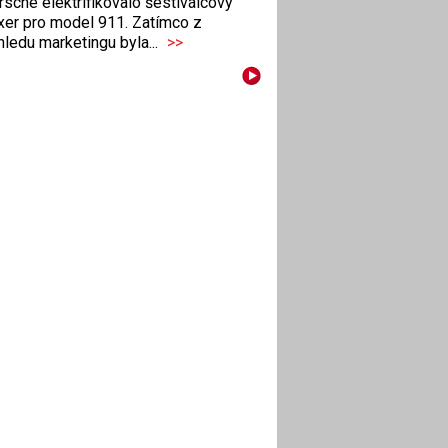
sche elektrifikovalo šestiválcový
xer pro model 911. Zatímco z
ledu marketingu byla...
>>