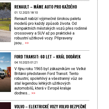
RENAULT – MÁME AUTO PRO KAŽDÉHO
01.12.2025 18:10
Renault nabízí výjimečně širokou paletu
modelů pro každý způsob života. Od
kompaktních městských vozů přes rodinné
crossovery a SUV až po praktické a
robustní užitkové vozy. Připraveny
jsou...
>>
FORD TRANSIT: 60 LET – KRÁL DODÁVEK
04.10.2025 01:21
V říjnu roku 1965 byl zákazníkům ve Velké
Británii představen Ford Transit. Tento
robustní, spolehlivý a všestranný vůz se
stal legendou lehkých užitkových
automobilů, která v Evropě kraluje
dodnes....
>>
VOLVO – ELEKTRICKÉ VOZY VOLVO BEZPEČNĚ