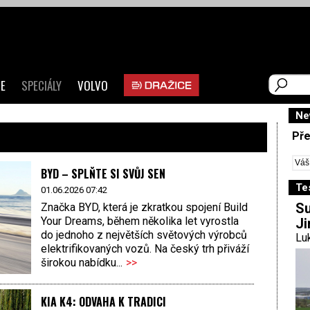
E
SPECIÁLY
VOLVO
Ne
Pře
BYD – SPLŇTE SI SVŮJ SEN
Te
01.06.2026 07:42
Su
Značka BYD, která je zkratkou spojení Build
Your Dreams, během několika let vyrostla
Ji
do jednoho z největších světových výrobců
Luk
elektrifikovaných vozů. Na český trh přiváží
širokou nabídku...
>>
KIA K4: ODVAHA K TRADICI