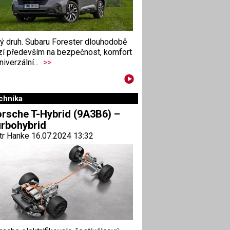
ný druh. Subaru Forester dlouhodobě
zí především na bezpečnost, komfort
niverzální...
>>
chnika
rsche T-Hybrid (9A3B6) –
rbohybrid
tr Hanke 16.07.2024 13:32