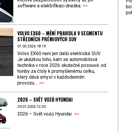
Por
software a elektrifikaci dneška.
>>
bo
poh
VOLVO EX60 – MĚNÍ PRAVIDLA V SEGMENTU
STŘEDNÍCH PRÉMIOVÝCH SUV
01.03.2026 18:19
Volvo EX60 není jen další elektrické SUV.
Je ukázkou toho, kam se automobilová
technika v roce 2026 skutečně posouvá: od
honby za čísly k promyšlenému celku,
který dává smysl v každodenním
provozu....
>>
2026 – SVĚT VOZŮ HYUNDAI
29.01.2026 12:20
2026 – Svět vozů Hyundai
>>