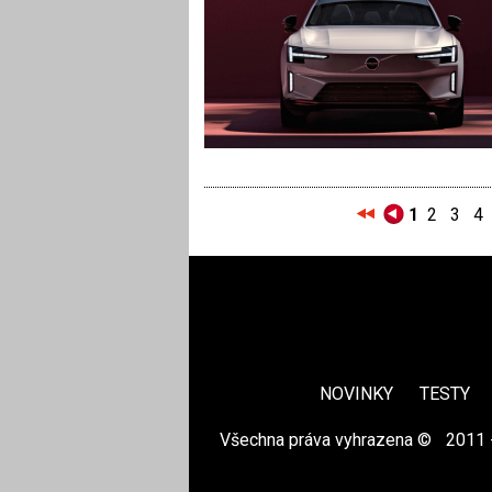
1
2
3
4
NOVINKY
TESTY
Všechna práva vyhrazena ©
|
2011 