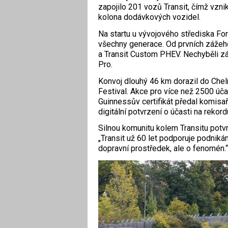
zapojilo 201 vozů Transit, čímž vznik
kolona dodávkových vozidel.
Na startu u vývojového střediska Fo
všechny generace. Od prvních zážeho
a Transit Custom PHEV. Nechyběli zá
Pro.
Konvoj dlouhý 46 km dorazil do Chel
Festival. Akce pro více než 2500 úča
Guinnessův certifikát předal komisař 
digitální potvrzení o účasti na rekord
Silnou komunitu kolem Transitu potvr
„Transit už 60 let podporuje podnikán
dopravní prostředek, ale o fenomén.“