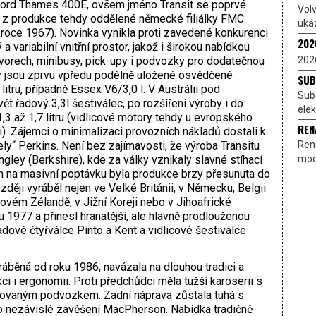
p Ford Thames 400E, ovšem jméno Transit se poprvé
Volv
t z produkce tehdy oddělené německé filiálky FMC
uká
 roce 1967). Novinka vynikla proti zavedené konkurenci
202
a variabilní vnitřní prostor, jakož i širokou nabídkou
202
zvorech, minibusy, pick-upy i podvozky pro dodatečnou
 jsou zprvu vpředu podélně uložené osvědčené
SUB
itru, případně Essex V6/3,0 l. V Austrálii pod
Sub
t řadový 3,3l šestiválec, po rozšíření výroby i do
ele
3 až 1,7 litru (vidlicové motory tehdy u evropského
REN
i). Zájemci o minimalizaci provozních nákladů dostali k
Rena
ely“ Perkins. Není bez zajímavosti, že výroba Transitu
mode
­ley (Berkshire), kde za války vznikaly slavné stíhací
m na masivní poptávku byla produkce brzy přesunuta do
zději vyráběl nejen ve Velké Británii, v Německu, Belgii
 Novém Zélandě, v Jižní Koreji nebo v Jihoafrické
u 1977 a přinesl hranatější, ale hlavně prodlouženou
adové čtyřválce Pinto a Kent a vidlicové šestiválce
ráběná od roku 1986, navázala na dlouhou tradici a
i i ergonomii. Proti předchůdci měla tužší karoserii s
acovaným podvozkem. Zadní náprava zůstala tuhá s
lo nezávislé zavěšení ­MacPherson. Nabídka tradičně