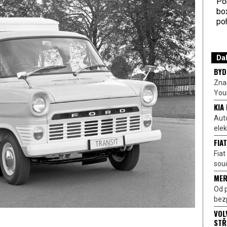
Por
bo
poh
Dal
BYD
Znač
Your
KIA
Auto
elek
FIA
Fia
souč
MER
Od p
bez
VOL
STŘ