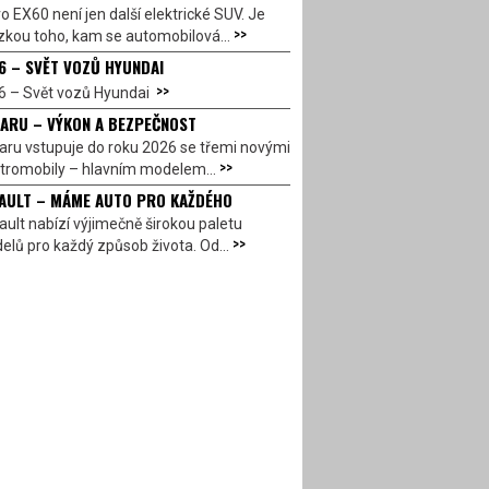
o EX60 není jen další elektrické SUV. Je
>>
zkou toho, kam se automobilová...
6 – SVĚT VOZŮ HYUNDAI
>>
6 – Svět vozů Hyundai
ARU – VÝKON A BEZPEČNOST
aru vstupuje do roku 2026 se třemi novými
>>
ktromobily – hlavním modelem...
AULT – MÁME AUTO PRO KAŽDÉHO
ult nabízí výjimečně širokou paletu
>>
lů pro každý způsob života. Od...