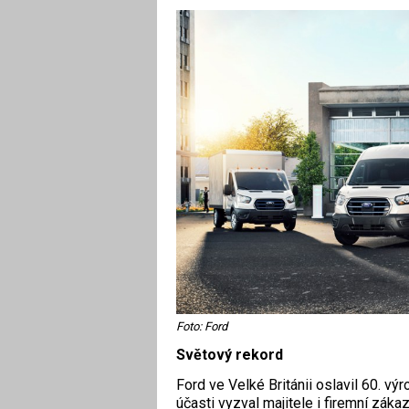
Foto: Ford
Světový rekord
Ford ve Velké Británii oslavil 60. vý
účasti vyzval majitele i firemní zák