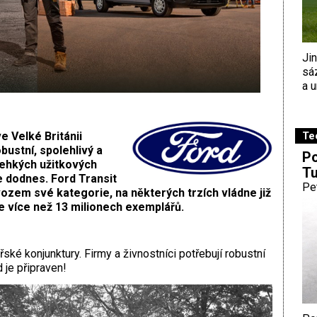
Ji
sá
a u
Te
e Velké Británii
bustní, spolehlivý a
Po
lehkých užitkových
Tu
e dodnes. Ford Transit
Pe
ozem své kategorie, na některých trzích vládne již
 ve více než 13 milionech exemplářů.
ské konjunktury. Firmy a živnostníci potřebují robustní
 je připraven!