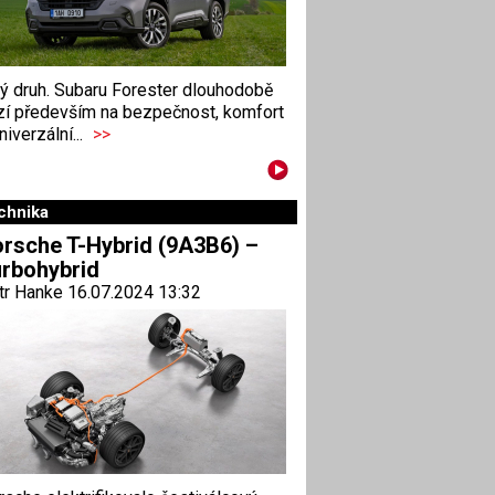
ný druh. Subaru Forester dlouhodobě
zí především na bezpečnost, komfort
niverzální...
>>
chnika
rsche T-Hybrid (9A3B6) –
rbohybrid
tr Hanke 16.07.2024 13:32