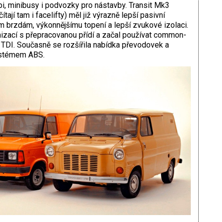
i, minibusy i podvozky pro nástavby. Transit Mk3
tají tam i facelifty) měl již výrazně lepší pasivní
m brzdám, výkonnějšímu topení a lepší zvukové izolaci.
izací s přepracovanou přídí a začal používat common-
TDI. Současně se rozšířila nabídka převodovek a
ystémem ABS.