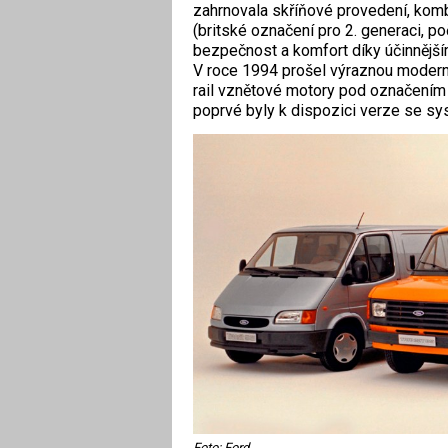
zahrnovala skříňové provedení, komb
(britské označení pro 2. generaci, počí
bezpečnost a komfort díky účinnější
V roce 1994 prošel výraznou modern
rail vznětové motory pod označením 
poprvé byly k dispozici verze se s
Foto: Ford