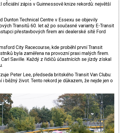
l oficiální zápis v Guinnessově knize rekordů: největší
rd Dunton Technical Centre v Essexu se objevily
vých Transitů 60. let až po současné varianty E-Transit
stupci přestavbových firem ani dealerské sítě Ford
msford City Racecourse, kde proběhl první Transit
stníků byla zaměřena na provozní praxi malých firem.
Carl Saville. Každý z řidičů účastnících se jízdy získal
u.
zuje Peter Lee, předseda britského Transit Van Clubu:
í i běžný život. Tento rekord je důkazem, že nejde jen o