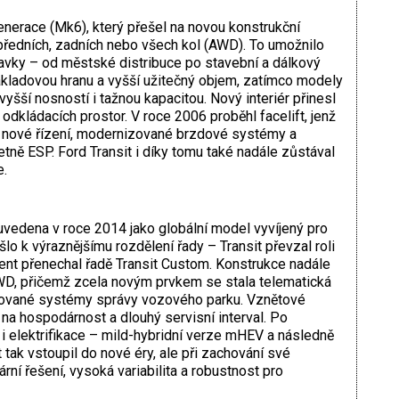
enerace (Mk6), který přešel na novou konstrukční
ředních, zadních nebo všech kol (AWD). To umožnilo
avky – od městské distribuce po stavební a dálkový
nákladovou hranu a vyšší užitečný objem, zatímco modely
šší nosností i tažnou kapacitou. Nový interiér přinesl
odkládacích prostor. V roce 2006 proběhl facelift, jenž
e, nové řízení, modernizované brzdové systémy a
etně ESP. Ford Transit i díky tomu také nadále zůstával
e.
uvedena v roce 2014 jako globální model vyvíjený pro
lo k výraznějšímu rozdělení řady – Transit převzal roli
nt přenechal řadě Transit Custom. Konstrukce nadále
D, přičemž zcela novým prvkem se stala telematická
egrované systémy správy vozového parku. Vznětové
na hospodárnost a dlouhý servisní interval. Po
i elektrifikace – mild-hybridní verze mHEV a následně
t tak vstoupil do nové éry, ale při zachování své
ární řešení, vysoká variabilita a robustnost pro