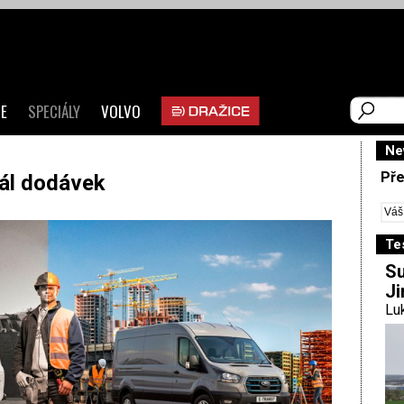
E
SPECIÁLY
VOLVO
Ne
Pře
rál dodávek
Te
Su
Ji
Luk