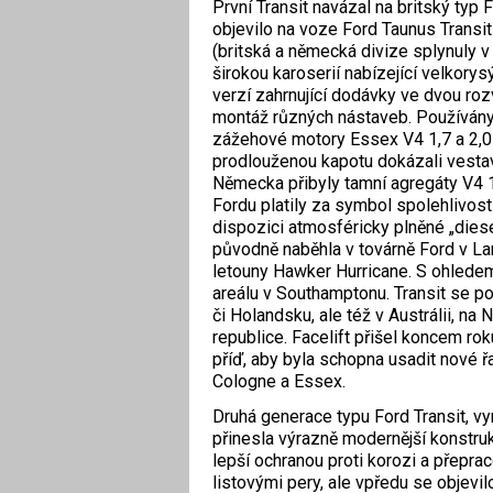
První Transit navázal na britský ty
objevilo na voze Ford Taunus Transi
(britská a německá divize splynuly v
širokou karoserií nabízející velkorysý 
verzí zahrnující dodávky ve dvou ro
montáž různých nástaveb. Používány
zážehové motory Essex V4 1,7 a 2,0 l
prodlouženou kapotu dokázali vestavě
Německa přibyly tamní agregáty V4 1,
Fordu platily za symbol spolehlivost
dispozici ­atmosféricky plněné „dies
původně naběhla v továrně Ford v Lang
letouny Hawker Hurricane. S ohlede
areálu v Sou­thamptonu. Transit se po
či Holandsku, ale též v Austrálii, na
republice. Facelift přišel koncem rok
příď, aby byla schopna usadit nové ř
Cologne a Essex.
Druhá generace typu Ford Transit, vy
přinesla výrazně modernější konstrukc
lepší ochranou proti korozi a přepr
listovými pery, ale vpředu se objevi