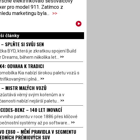
sche elektrifikovalo šestiválcový
xer pro model 911. Zatímco z
ledu marketingu byla...
>>
ší články
 – SPLŇTE SI SVŮJ SEN
ka BYD, která je zkratkou spojení Build
>>
 Dreams, během několika let...
 K4: ODVAHA K TRADICI
mobilka Kia nabízí širokou paletu vozů s
>>
trifikovanými i plně...
T – MISTR MALÝCH VOZŮ
t zůstává věrný svým kořenům a v
>>
asnosti nabízí nejširší paletu...
CEDES-BENZ – 140 LET INOVACÍ
rvního patentu v roce 1886 přes klíčové
>>
pečnostní systémy až po software...
VO EX60 – MĚNÍ PRAVIDLA V SEGMENTU
EDNÍCH PRÉMIOVÝCH SUV