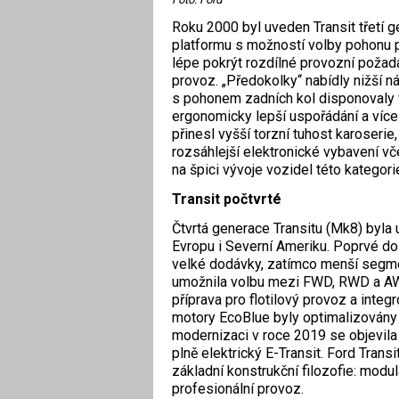
Roku 2000 byl uveden Transit třetí g
platformu s možností volby pohonu p
lépe pokrýt rozdílné provozní požad
provoz. „Předokolky“ nabídly nižší 
s pohonem zadních kol disponovaly vy
ergonomicky lepší uspořádání a více 
přinesl vyšší torzní tuhost karoseri
rozsáhlejší elektronické vybavení vč
na špici vývoje vozidel této kategori
Transit počtvrté
Čtvrtá generace Transitu (Mk8) byla 
Evropu i Severní Ameriku. Poprvé doš
velké dodávky, zatímco menší segme
umožnila volbu mezi FWD, RWD a AW
příprava pro flotilový provoz a int
motory EcoBlue byly optimalizovány 
modernizaci v roce 2019 se objevila 
plně elektrický E-Transit. Ford Transi
základní konstrukční filozofie: modul
profesionální provoz.