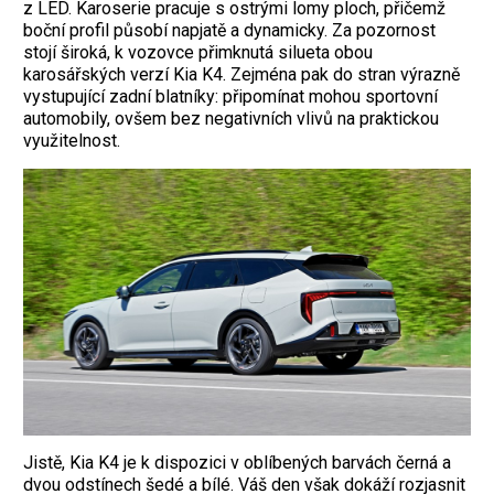
z LED. Karoserie pracuje s ostrými lomy ploch, přičemž
boční profil působí napjatě a dynamicky. Za pozornost
stojí široká, k vozovce přimknutá silueta obou
karosářských verzí Kia K4. Zejména pak do stran výrazně
vystupující zadní blatníky: připomínat mohou sportovní
automobily, ovšem bez negativních vlivů na praktickou
využitelnost.
Jistě, Kia K4 je k dispozici v oblíbených barvách černá a
dvou odstínech šedé a bílé. Váš den však dokáží rozjasnit