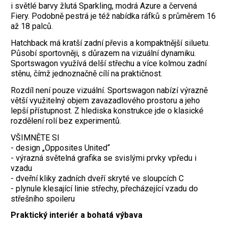
i světlé barvy žlutá Sparkling, modrá Azure a červená
Fiery. Podobně pestrá je též nabídka ráfků s průměrem 16
až 18 palců.
Hatchback má kratší zadní převis a kompaktnější siluetu.
Působí sportovněji, s důrazem na vizuální dynamiku.
Sportswagon využívá delší střechu a více kolmou zadní
stěnu, čímž jednoznačně cílí na praktičnost.
Rozdíl není pouze vizuální. Sportswagon nabízí výrazně
větší využitelný objem zavazadlového prostoru a jeho
lepší přístupnost. Z hlediska konstrukce jde o klasické
rozdělení rolí bez experimentů.
VŠIMNĚTE SI
- design „Opposites United“
- výrazná světelná grafika se svislými prvky vpředu i
vzadu
- dveřní kliky zadních dveří skryté ve sloupcích C
- plynule klesající linie střechy, přecházející vzadu do
střešního spoileru
Praktický interiér a bohatá výbava