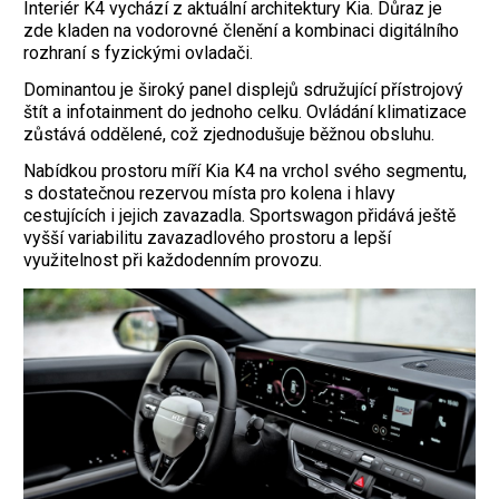
Interiér K4 vychází z aktuální architektury Kia. Důraz je
zde kladen na vodorovné členění a kombinaci digitálního
rozhraní s fyzickými ovladači.
Dominantou je široký panel displejů sdružující přístrojový
štít a infotainment do jednoho celku. Ovládání klimatizace
zůstává oddělené, což zjednodušuje běžnou obsluhu.
Nabídkou prostoru míří Kia K4 na vrchol svého segmentu,
s dostatečnou rezervou místa pro kolena i hlavy
cestujících i jejich zavazadla. Sportswagon přidává ještě
vyšší variabilitu zavazadlového prostoru a lepší
využitelnost při každodenním provozu.