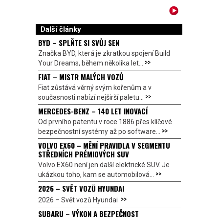
Další články
BYD – SPLŇTE SI SVŮJ SEN
Značka BYD, která je zkratkou spojení Build
>>
Your Dreams, během několika let...
FIAT – MISTR MALÝCH VOZŮ
Fiat zůstává věrný svým kořenům a v
>>
současnosti nabízí nejširší paletu...
MERCEDES-BENZ – 140 LET INOVACÍ
Od prvního patentu v roce 1886 přes klíčové
>>
bezpečnostní systémy až po software...
VOLVO EX60 – MĚNÍ PRAVIDLA V SEGMENTU
STŘEDNÍCH PRÉMIOVÝCH SUV
Volvo EX60 není jen další elektrické SUV. Je
>>
ukázkou toho, kam se automobilová...
2026 – SVĚT VOZŮ HYUNDAI
>>
2026 – Svět vozů Hyundai
SUBARU – VÝKON A BEZPEČNOST