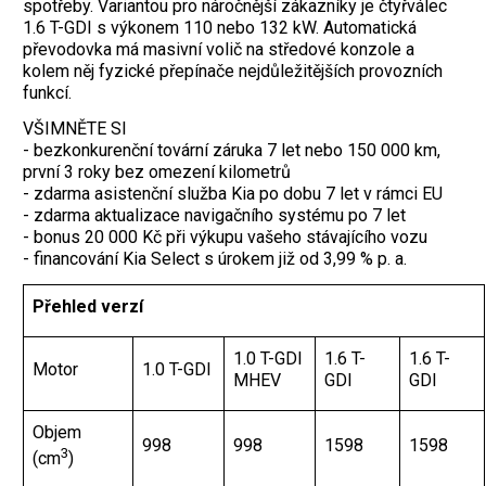
spotřeby. Variantou pro náročnější zákazníky je čtyřválec
1.6 T-GDI s výkonem 110 nebo 132 kW. Automatická
převodovka má masivní volič na středové konzole a
kolem něj fyzické přepínače nejdůležitějších provozních
funkcí.
VŠIMNĚTE SI
- bezkonkurenční tovární záruka 7 let nebo 150 000 km,
první 3 roky bez omezení kilometrů
- zdarma asistenční služba Kia po dobu 7 let v rámci EU
- zdarma aktualizace navigačního systému po 7 let
- bonus 20 000 Kč při výkupu vašeho stávajícího vozu
- financování Kia Select s úrokem již od 3,99 % p. a.
Přehled verzí
1.0 T-GDI
1.6 T-
1.6 T-
Motor
1.0 T-GDI
MHEV
GDI
GDI
Objem
998
998
1598
1598
3
(cm
)