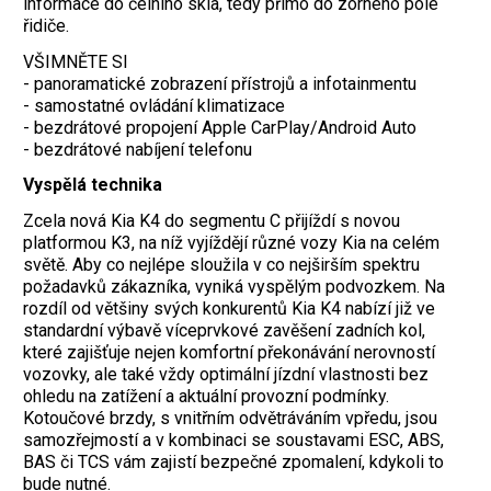
informace do čelního skla, tedy přímo do zorného pole
řidiče.
VŠIMNĚTE SI
- panoramatické zobrazení přístrojů a infotainmentu
- samostatné ovládání klimatizace
- bezdrátové propojení Apple CarPlay/Android Auto
- bezdrátové nabíjení telefonu
Vyspělá technika
Zcela nová Kia K4 do segmentu C přijíždí s novou
platformou K3, na níž vyjíždějí různé vozy Kia na celém
světě. Aby co nejlépe sloužila v co nejširším spektru
požadavků zákazníka, vyniká vyspělým podvozkem. Na
rozdíl od většiny svých konkurentů Kia K4 nabízí již ve
standardní výbavě víceprvkové zavěšení zadních kol,
které zajišťuje nejen komfortní překonávání nerovností
vozovky, ale také vždy optimální jízdní vlastnosti bez
ohledu na zatížení a aktuální provozní podmínky.
Kotoučové brzdy, s vnitřním odvětráváním vpředu, jsou
samozřejmostí a v kombinaci se soustavami ESC, ABS,
BAS či TCS vám zajistí bezpečné zpomalení, kdykoli to
bude nutné.