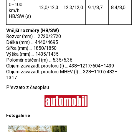
0–100
12,0/12,3
12,3/12,0
9,1/8,7
8,4/8,0
km/h
HB/SW (s)
Vnější rozměry (HB/SW)
Rozvor (mm) ... 2720/2720
Délka (mm) ... 4440/4695
Šířka (mm) ... 1850/1850
Výška (mm) ... 1435/1435
Poloměr otáčení (m) ... 5,35/5,36
Objem zavazadl. prostoru (l) ... 438–1217/604–1439
Objem zavazadl. prostoru MHEV (l) ... 328–1107/482–
1317
Převzato z časopisu
Fotogalerie