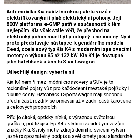
Automobilka Kia nabízí širokou paletu vozů s
elektrifikovanými i plně elektrickými pohony. Její
800V platforma e-GMP patří v současnosti k těm
nejlepším. Kia však stále věří, že přechod na
elektrický pohon musí být postupný a nenucený. Nyní
proto představuje nástupce legendárního modelu
Ceed, zcela nový typ Kia K4 s moderními spalovacími
motory o výkonu 85 až 132 kW. Kia K4 je dostupná
jako hatchback a kombi Sportswagon.
Ušlechtilý design: vyberte si!
Kia K4 nemíří mezi módní crossovery a SUV, je to
racionálně pojatý vůz pro každodenní městské pojížďky i
dlouhé cesty. Hatchback i Sportswagon mají shodnou
přední část, rozdíly se projevují až v zadní části karoserie
a celkových proporcích.
Příď je široká, opticky nízká, s výraznou světelnou
grafikou, přibližující typ K4 ostatním soudobým vozům
značky Kia. Svislý motiv zdrojů denního svícení vytváří
jasně rozpoznatelný podpis a světlomety jsou standardně