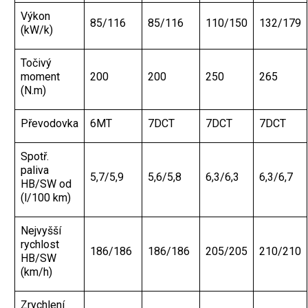
Výkon
85/116
85/116
110/150
132/179
(kW/k)
Točivý
moment
200
200
250
265
(N.m)
Převodovka
6MT
7DCT
7DCT
7DCT
Spotř.
paliva
5,7/5,9
5,6/5,8
6,3/6,3
6,3/6,7
HB/SW od
(l/100 km)
Nejvyšší
rychlost
186/186
186/186
205/205
210/210
HB/SW
(km/h)
Zrychlení