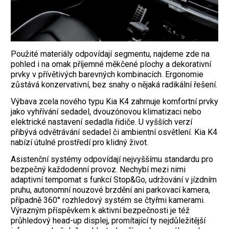
Použité materiály odpovídají segmentu, najdeme zde na
pohled i na omak příjemné měkčené plochy a dekorativní
prvky v přívětivých barevných kombinacích. Ergonomie
zůstává konzervativní, bez snahy o nějaká radikální řešení.
Výbava zcela nového typu Kia K4 zahrnuje komfortní prvky
jako vyhřívání sedadel, dvouzónovou klimatizaci nebo
elektrické nastavení sedadla řidiče. U vyšších verzí
přibývá odvětrávání sedadel či ambientní osvětlení. Kia K4
nabízí útulné prostředí pro klidný život.
Asistenční systémy odpovídají nejvyššímu standardu pro
bezpečný každodenní provoz. Nechybí mezi nimi
adaptivní tempomat s funkcí Stop&Go, udržování v jízdním
pruhu, autonomní nouzové brzdění ani parkovací kamera,
případně 360° rozhledový systém se čtyřmi kamerami.
Výrazným příspěvkem k aktivní bezpečnosti je též
průhledový head-up displej, promítající ty nejdůležitější