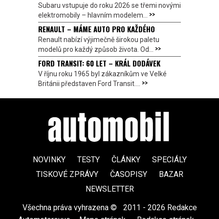
Subaru vstupuje do roku 2026 se třemi novými
>>
elektromobily – hlavním modelem...
RENAULT – MÁME AUTO PRO KAŽDÉHO
Renault nabízí výjimečně širokou paletu
>>
modelů pro každý způsob života. Od...
FORD TRANSIT: 60 LET – KRÁL DODÁVEK
V říjnu roku 1965 byl zákazníkům ve Velké
>>
Británii představen Ford Transit....
NOVINKY
TESTY
ČLÁNKY
SPECIÁLY
TISKOVÉ ZPRÁVY
ČASOPISY
BAZAR
NEWSLETTER
Všechna práva vyhrazena ©
|
2011 - 2026 Redakce