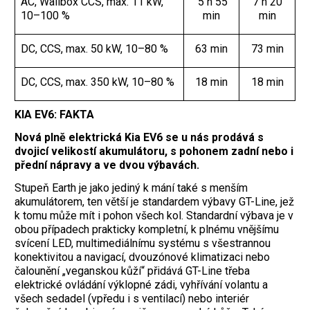
AC, Wallbox CCS, max. 11 kW,
5 h 55
7 h 20
10–100 %
min
min
DC, CCS, max. 50 kW, 10–80 %
63 min
73 min
DC, CCS, max. 350 kW, 10–80 %
18 min
18 min
KIA EV6: FAKTA
Nová plně elektrická Kia EV6 se u nás prodává s
dvojicí velikostí akumulátoru, s pohonem zadní nebo i
přední nápravy a ve dvou výbavách.
Stupeň Earth je jako jediný k mání také s menším
akumulátorem, ten větší je standardem výbavy GT-Line, jež
k tomu může mít i pohon všech kol. Standardní výbava je v
obou případech prakticky kompletní, k plnému vnějšímu
svícení LED, multimediálnímu systému s všestrannou
konektivitou a navigací, dvouzónové klimatizaci nebo
čalounění „veganskou kůží“ přidává GT-Line třeba
elektrické ovládání výklopné zádi, vyhřívání volantu a
všech sedadel (vpředu i s ventilací) nebo interiér