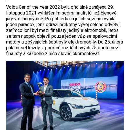
Volba Car of the Year 2022 byla oficiálně zahájena 29.
listopadu 2021 vyhlášením sedmi finalistů, jež členové
jury volí anonymně. Při pohledu na jejich seznam vynikl
jeden paradox, jenž odráží překotný vývoj celého odvětví:
zatímco loni byl mezi finalisty jediný elektromobil, letos
se tam naopak objevil pouze jeden vůz se spalovacími
motory a zbývajících šest byly elektromobily. Do 25. února
pak musel každý z porotců rozdělit svých 25 bodů mezi
finalisty a každého z nich slovně okomentovat.