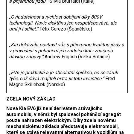
a příjemnou jízdu.“
Silvia Bruffaldi (Itálie)
„Ovladatelnost a rychlost dobíjení díky 800V
technologii. Navíc elektřinu jen nespotřebovává, ale
umí ji i sdílet.“
Félix Cerezo (Španělsko)
„Kia dokázala postavit vůz s příjemnou kvalitou jízdy a
v provedení s pohonem jen zadních kol i značnou
dávkou zábavy.“
Andrew English (Velká Británie)
„EV6 je praktická a je absolutní špičkou, co se záruk
týče, což dává majiteli extra jistotu investice.“
Fred
Magne Skillebæk (Norsko)
ZCELA NOVÝ ZÁKLAD
Nová Kia EV6 již není derivátem stávajícího
automobilu, v němž byl spalovací poháněcí agregát
pouze nahrazen elektrickým. Díky zcela novému
mechanickému základu představuje elektromobil,
který se stává relevantní alternativou k vozidlům na