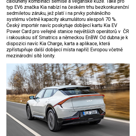
čalouněný kombinací semiše a veganské kůže. Také pro
typ EV6 značka Kia nabízí na českém trhu bezkonkurenční
sedmiletou záruku, jež platí i na prvky poháněcího
systému včetně kapacity akumulátoru alespoň 70 %.
Český importér navíc poskytuje dobíjecí kartu Kia EV
Power Card pro veřejné stanice největších operátorů v ČR
i rakouskou síť Smatrics a německou EnBW. Od dubna je k
dispozici navíc Kia Charge, karta a aplikace, která
zpřístupňuje další dobíjecí místa napříč Evropou včetně
mezinárodní sítě Ionity.