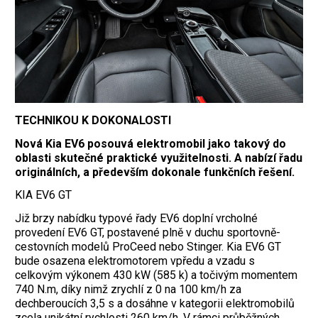
TECHNIKOU K DOKONALOSTI
Nová Kia EV6 posouvá elektromobil jako takový do
oblasti skutečné praktické využitelnosti. A nabízí řadu
originálních, a především dokonale funkčních řešení.
KIA EV6 GT
Již brzy nabídku typové řady EV6 doplní vrcholné
provedení EV6 GT, postavené plně v duchu sportovně-
cestovních modelů ProCeed nebo Stinger. Kia EV6 GT
bude osazena elektromotorem vpředu a vzadu s
celkovým výkonem 430 kW (585 k) a točivým momentem
740 N.m, díky nimž zrychlí z 0 na 100 km/h za
dechberoucích 3,5 s a dosáhne v kategorii elektromobilů
zcela unikátní rychlosti 260 km/h. V rámci průběžných