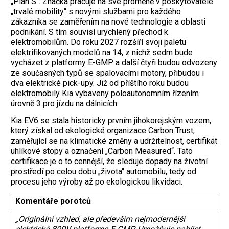
„Plán S“. Značka pracuje na své proměně v poskytovatele
„trvalé mobility“ s novými službami pro každého
zákazníka se zaměřením na nové technologie a oblasti
podnikání. S tím souvisí urychlený přechod k
elektromobilům. Do roku 2027 rozšíří svoji paletu
elektrifikovaných modelů na 14, z nichž sedm bude
vycházet z platformy E-GMP a další čtyři budou odvozeny
ze současných typů se spalovacími motory, přibudou i
dva elektrické pick-upy. Již od příštího roku budou
elektromobily Kia vybaveny poloautonomním řízením
úrovně 3 pro jízdu na dálnicích.
Kia EV6 se stala historicky prvním jihokorejským vozem,
který získal od ekologické ­organizace Carbon Trust,
zaměřující se na klimatické změny a udržitelnost, certifikát
uhlíkové stopy a označení „Carbon Measured“. Tato
certifikace je o to cennější, že sleduje dopady na životní
prostředí po celou dobu „života“ automobilu, tedy od
procesu jeho výroby až po ekologickou likvidaci.
Komentáře porotců
„Originální vzhled, ale především nejmodernější