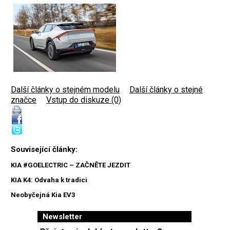
Další články o stejném modelu
|
Další články o stejné
značce
|
Vstup do diskuze (0)
Související články:
KIA #GOELECTRIC – ZAČNĚTE JEZDIT
KIA K4: Odvaha k tradici
Neobyčejná Kia EV3
Newsletter