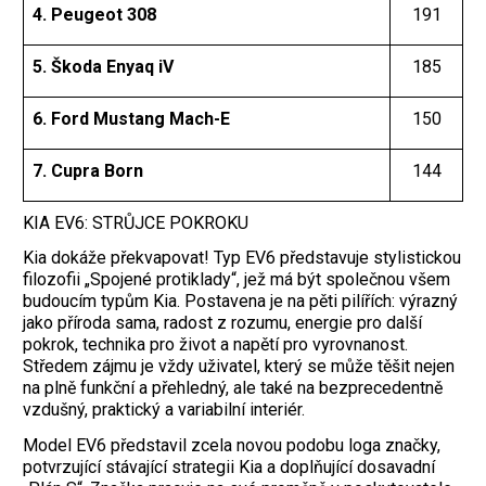
4. Peugeot 308
191
5. Škoda Enyaq iV
185
6. Ford Mustang Mach-E
150
7. Cupra Born
144
KIA EV6: STRŮJCE POKROKU
Kia dokáže překvapovat! Typ EV6 představuje stylistickou
filozofii „Spojené protiklady“, jež má být společnou všem
budoucím typům Kia. Postavena je na pěti pilířích: výrazný
jako příroda sama, radost z rozumu, energie pro další
pokrok, technika pro život a napětí pro vyrovnanost.
Středem zájmu je vždy uživatel, který se může těšit nejen
na plně funkční a přehledný, ale také na bezprecedentně
vzdušný, praktický a variabilní interiér.
Model EV6 představil zcela novou podobu loga značky,
potvrzující stávající strategii Kia a doplňující dosavadní