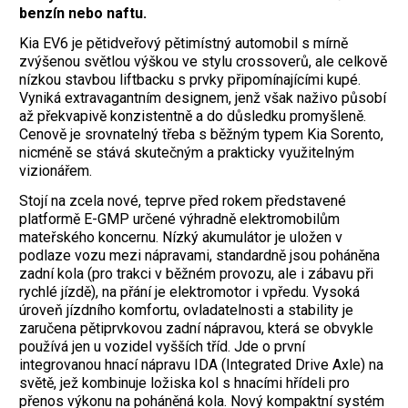
benzín nebo naftu.­
Kia EV6 je pětidveřový pětimístný automobil s mírně
zvýšenou světlou výškou ve stylu crossoverů, ale celkově
nízkou stavbou liftbacku s prvky připomínajícími kupé.
Vyniká extravagantním designem, jenž však naživo působí
až překvapivě konzistentně a do důsledku promyšleně.
Cenově je srovnatelný třeba s běžným typem Kia Sorento,
nicméně se stává skutečným a prakticky využitelným
vizionářem.
Stojí na zcela nové, teprve před rokem představené
platformě E-GMP určené výhradně elektromobilům
mateřského koncernu. Nízký akumulátor je uložen v
podlaze vozu mezi nápravami, standardně jsou poháněna
zadní kola (pro trakci v běžném provozu, ale i zábavu při
rychlé jízdě), na přání je elektromotor i vpředu. Vysoká
úroveň jízdního komfortu, ovladatelnosti a stability je
zaručena pětiprvkovou zadní nápravou, která se obvykle
používá jen u vozidel vyšších tříd. Jde o první
integrovanou hnací nápravu IDA (Integrated Drive Axle) na
světě, jež kombinuje ložiska kol s hnacími hřídeli pro
přenos výkonu na poháněná kola. Nový kompaktní systém