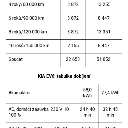
4 roky/60 000 km
3 872
13 255
6 roků/90 000 km
3 872
8 447
8 roků/120 000 km
3 872
13 351
10 roků/150 000 km
7 165
8 447
Součet
22 653
51 852
KIA EV6: tabulka dobíjení
58,0
Akumulátor
77,4 kWh
kWh
AC, domácí zásuvka, 230 V, 10–
24 h 40
32 h 45
100 %
min
min