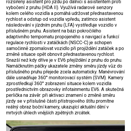
rozšířený asistent pro jízdu po dálnici s asistentem proti
vybočení z pruhu (HDA II). Využívá radarové senzory
kolem celého vozidla a pomáhá udržovat přednastavenou
rychlost a odstup od vozidla vpředu, zatímco asistent
následování v jízdním pruhu (LFA) vystřeďuje vozidlo v
příslušném pruhu. Asistent na bázi pokročilého
adaptivního tempomatu propojeného s navigací a funkcí
regulace rychlosti v zatáčkách (NSCC-C) je schopen
samočinně zpomalovat vozidlo při projíždění zatáček a po
změně situace opět obnovit přednastavenou rychlost.
Snazší než kdy dříve je v EV6 přejíždění z pruhu do pruhu.
Namáčknutím páčky ukazatele změny směru jízdy vůz do
příslušného pruhu přejede zcela automaticky. Manévrování
dále usnadňuje 360° monitorovací systém (SVM). Kamery
zprostředkují 360° zobrazení situace kolem vozidla
prostřednictvím obrazovky infotainmentu EV6. A ­skutečná
perlička na závěr: při aktivaci znamení o změně směru
jízdy se v příslušné části přístrojového štítu promítne
reálný obraz boční kamery, ukazující aktuální dění v
mrtvých úhlech vnějších zpětných zrcátek.