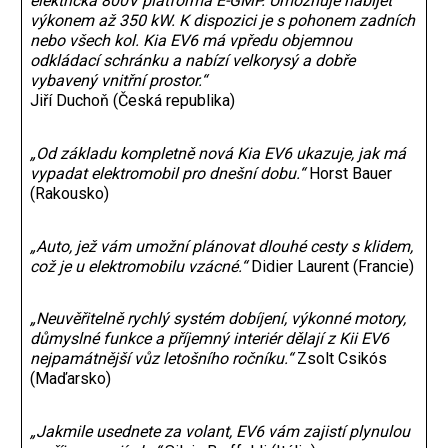
elektrická 800V platforma E-GMP. Umožňuje nabíjet
výkonem až 350 kW. K dispozici je s pohonem zadních
nebo všech kol. Kia EV6 má vpředu objemnou
odkládací schránku a nabízí velkorysý a dobře
vybavený vnitřní prostor.“
Jiří Duchoň (Česká republika)
„Od základu kompletně nová Kia EV6 ukazuje, jak má
vypadat elektromobil pro dnešní dobu.“
Horst Bauer
(Rakousko)
„Auto, jež vám umožní plánovat dlouhé cesty s klidem,
což je u elektromobilu vzácné.“
Didier Laurent (Francie)
„Neuvěřitelně rychlý systém dobíjení, výkonné motory,
důmyslné funkce a příjemný interiér dělají z Kii EV6
nejpamátnější vůz letošního ročníku.“
Zsolt Csikós
(Maďarsko)
„Jakmile usednete za volant, EV6 vám zajistí plynulou