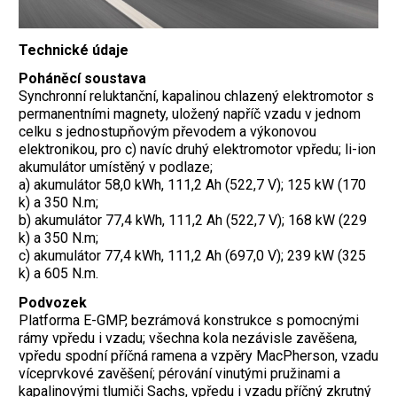
Technické údaje
Poháněcí soustava
Synchronní reluktanční, kapalinou chlazený elektromotor s
permanentními magnety, uložený napříč vzadu v jednom
celku s jednostupňovým převodem a výkonovou
elektronikou, pro c) navíc druhý elektromotor vpředu; li-ion
akumulátor umístěný v podlaze;
a) akumulátor 58,0 kWh, 111,2 Ah (522,7 V); 125 kW (170
k) a 350 N.m;
b) akumulátor 77,4 kWh, 111,2 Ah (522,7 V); 168 kW (229
k) a 350 N.m;
c) akumulátor 77,4 kWh, 111,2 Ah (697,0 V); 239 kW (325
k) a 605 N.m.
Podvozek
Platforma E-GMP, bezrámová konstrukce s pomocnými
rámy vpředu i vzadu; všechna kola nezávisle zavěšena,
vpředu spodní příčná ramena a vzpěry MacPherson, vzadu
víceprvkové zavěšení; pérování vinutými pružinami a
kapalinovými tlumiči Sachs, vpředu i vzadu příčný zkrutný