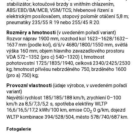
stabilizátor; kotoučové brzdy s vnitřním chlazením,
ABS/EBD/BA/MCB, VSM/TCS; hřebenové řízení s
elektrickým posilovačem, stopový poloměr otáčení 5,8 m;
pneumatiky 235/55 R 19 nebo 255/45 R 20.
Rozměry a hmotnosti
(v uvedeném pořadí variant)
Rozvor náprav 1900 mm, rozchod kol 1623–1628/1632–
1637 mm (podle kol), d/š/v 4680/1800/1550 mm, světlá
výška 160 mm; objem hlavního zavazadlového prostoru
VDA 572–1352 (pro c) 540–1320) l; hmotnost
pohotovostní 1725/1835/1940, celková 2340/2425/2530
kg; hmotnost přívěsu nebrzděného 750, brzděného 1600
(pro a) 750) kg;
Provozní vlastnosti
(údaje výrobce, v uvedeném pořadí
variant)
Největší rychlost 185/185/188 km/h, zrychlení 0–100
km/h za 8,5/7,3/5,2 s, spotřeba elektřiny WLTP
16,6/16,5/17,2 kWh/100 km, emise CO
0 g/km, dojezd
2
WLTP kombinace 394/528/504, město 578/740/687 km.
Fotogalerie