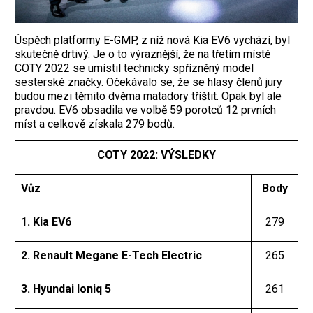
Úspěch platformy E-GMP, z níž nová Kia EV6 vychází, byl
skutečně drtivý. Je o to výraznější, že na třetím místě
COTY 2022 se umístil technicky spřízněný model
sesterské značky. Očekávalo se, že se hlasy členů jury
budou mezi těmito dvěma matadory tříštit. Opak byl ale
pravdou. EV6 obsadila ve volbě 59 porotců 12 prvních
míst a celkově získala 279 bodů.
COTY 2022: VÝSLEDKY
Vůz
Body
1. Kia EV6
279
2. Renault Megane E-Tech Electric
265
3. Hyundai Ioniq 5
261