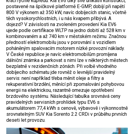
kráčí rychle kupředu. Kia EV6 díky své unikátní konstrukci,
postavené na špičkové platformě E-GMP, dobíjí při napětí
800 V výkonem až 350 kW, navíc dobíjecích stanic, včetně
těch vysokorychlostních, i u nás kvapem přibývá. A
dojezd? V závislosti na zvoleném provedení Kia EV6
ujede podle certifikace WLTP na jedno dobití až 528 km v
kombinovaném a až 740 km v městském režimu. Značnou
předností elektromobilu jsou v porovnání s vozidlem
poháněným spalovacím motorem nízké provozní náklady.
V České republice je navíc elektromobilům promíjena
dálniční známka a parkovat s nimi lze v některých městech
bezplatně v rezidenčních zónách. Při volbě vhodného
dobíjecího schématu jde rovněž o levnější pravidelný
servis: není například třeba měnit oleje a filtry a
rekuperativní brzdění, měnící při zpomalování pohybovou
energii na elektrickou, razantně omezuje opotřebení
brzdového systému. Následující tabulka srovnává ceny
pravidelných servisních prohlídek typu EV6 s
akumulátorem 77,4 kWh s cenově, výbavově i výkonnostně
srovnatelným SUV Kia Sorento 2.2 CRDi v průběhu prvních
deseti let provozu.