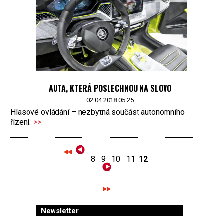
AUTA, KTERÁ POSLECHNOU NA SLOVO
02.04.2018 05:25
Hlasové ovládání – nezbytná součást autonomního
řízení.
>>
8
9
10
11
12
Newsletter