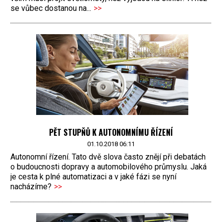
se vůbec dostanou na...
>>
PĚT STUPŇŮ K AUTONOMNÍMU ŘÍZENÍ
01.10.2018 06:11
Autonomní řízení. Tato dvě slova často znějí při debatách
o budoucnosti dopravy a automobilového průmyslu. Jaká
je cesta k plné automatizaci a v jaké fázi se nyní
nacházíme?
>>