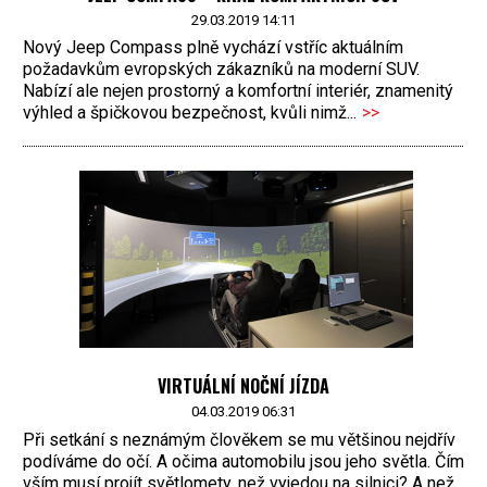
29.03.2019 14:11
Nový Jeep Compass plně vychází vstříc aktuálním
požadavkům evropských zákazníků na moderní SUV.
Nabízí ale nejen prostorný a komfortní interiér, znamenitý
výhled a špičkovou bezpečnost, kvůli nimž...
>>
VIRTUÁLNÍ NOČNÍ JÍZDA
04.03.2019 06:31
Při setkání s neznámým člověkem se mu většinou nejdřív
podíváme do očí. A očima automobilu jsou jeho světla. Čím
vším musí projít světlomety, než vyjedou na silnici? A než