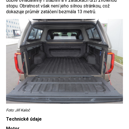
dobře ovladatelný i stabilní a v zatáčkách drží zvolenou
stopu. Obratnost však není jeho silnou stránkou, což
dokazuje průměr zatáčení bezmála 13 metrů.
Foto: Jiří Kaloč
Technické údaje
Motor