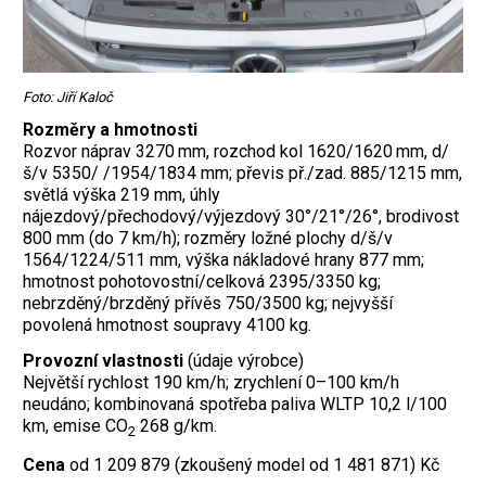
Foto: Jiří Kaloč
Rozměry a hmotnosti
Rozvor náprav 3270 mm, rozchod kol 1620/1620 mm, d/
š/v 5350/ /1954/1834 mm; převis př./zad. 885/1215 mm,
světlá výška 219 mm, úhly
nájezdový/přechodový/výjezdový 30°/21°/26°, brodivost
800 mm (do 7 km/h); rozměry ložné plochy d/š/v
1564/1224/511 mm, výška nákladové hrany 877 mm;
hmotnost pohotovostní/celková 2395/3350 kg;
nebrzděný/brzděný přívěs 750/3500 kg; nejvyšší
povolená hmotnost soupravy 4100 kg.
Provozní vlastnosti
(údaje výrobce)
Největší rychlost 190 km/h; zrychlení 0–100 km/h
neudáno; kombinovaná spotřeba paliva WLTP 10,2 l/100
km, emise CO
268 g/km.
2
Cena
od 1 209 879 (zkoušený model od 1 481 871) Kč