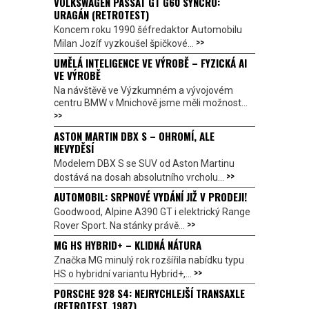
VOLKSWAGEN PASSAT GT G60 SYNCRO:
URAGÁN (RETROTEST)
Koncem roku 1990 šéfredaktor Automobilu
>>
Milan Jozíf vyzkoušel špičkové...
UMĚLÁ INTELIGENCE VE VÝROBĚ – FYZICKÁ AI
VE VÝROBĚ
Na návštěvě ve Výzkumném a vývojovém
centru BMW v Mnichově jsme měli možnost...
>>
ASTON MARTIN DBX S – OHROMÍ, ALE
NEVYDĚSÍ
Modelem DBX S se SUV od Aston Martinu
>>
dostává na dosah absolutního vrcholu...
AUTOMOBIL: SRPNOVÉ VYDÁNÍ JIŽ V PRODEJI!
Goodwood, Alpine A390 GT i elektrický Range
>>
Rover Sport. Na stánky právě...
MG HS HYBRID+ – KLIDNÁ NÁTURA
Značka MG minulý rok rozšířila nabídku typu
>>
HS o hybridní variantu Hybrid+,...
PORSCHE 928 S4: NEJRYCHLEJŠÍ TRANSAXLE
(RETROTEST, 1987)