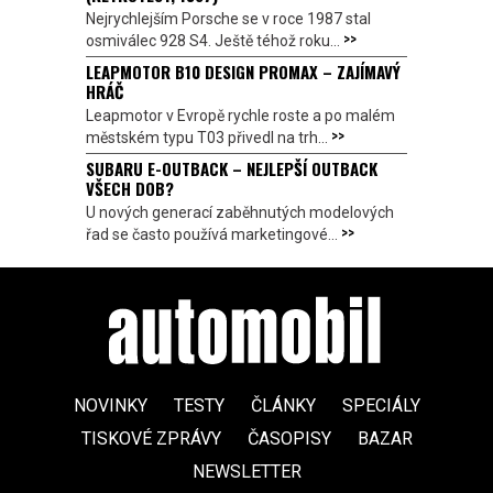
Nejrychlejším Porsche se v roce 1987 stal
>>
osmiválec 928 S4. Ještě téhož roku...
LEAPMOTOR B10 DESIGN PROMAX – ZAJÍMAVÝ
HRÁČ
Leapmotor v Evropě rychle roste a po malém
>>
městském typu T03 přivedl na trh...
SUBARU E-OUTBACK – NEJLEPŠÍ OUTBACK
VŠECH DOB?
U nových generací zaběhnutých modelových
>>
řad se často používá marketingové...
NOVINKY
TESTY
ČLÁNKY
SPECIÁLY
TISKOVÉ ZPRÁVY
ČASOPISY
BAZAR
NEWSLETTER