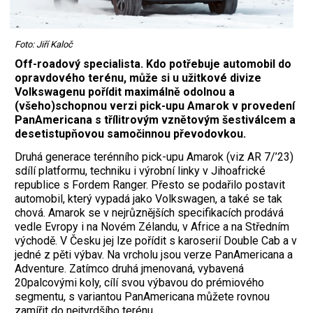
Foto: Jiří Kaloč
Off-roadový specialista. Kdo potřebuje automobil do
opravdového terénu, může si u užitkové divize
Volkswagenu pořídit maximálně odolnou a
(všeho)schopnou verzi pick-upu Amarok v provedení
PanAmericana s třílitrovým vznětovým šestiválcem a
desetistupňovou samočinnou převodovkou.
Druhá generace terénního pick-upu Amarok (viz AR 7/’23)
sdílí platformu, techniku i výrobní linky v Jihoafrické
republice s Fordem Ranger. Přesto se podařilo postavit
automobil, který vypadá jako Volkswagen, a také se tak
chová. Amarok se v nejrůznějších specifikacích prodává
vedle Evropy i na Novém Zélandu, v Africe a na Středním
východě. V Česku jej lze pořídit s karoserií Double Cab a v
jedné z pěti výbav. Na vrcholu jsou verze PanAmericana a
Adventure. Zatímco druhá jmenovaná, vybavená
20palcovými koly, cílí svou výbavou do prémiového
segmentu, s variantou PanAmericana můžete rovnou
zamířit do nejtvrdšího terénu.