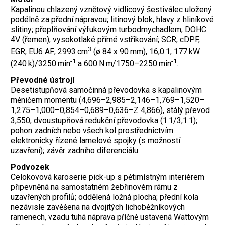
Kapalinou chlazený vznětový vidlicový šestiválec uložený
podélně za přední nápravou; litinový blok, hlavy z hliníkové
slitiny; přeplňování výfukovým turbodmychadlem; DOHC
4V (řemen); vysokotlaké přímé vstřikování; SCR, cDPF,
3
EGR, EU6 AF; 2993 cm
(ø 84 x 90 mm), 16,0:1; 177 kW
-1
-1
(240 k)/3250 min
a 600 N.m/1750–2250 min
.
Převodné ústrojí
Desetistupňová samočinná převodovka s kapalinovým
měničem momentu (4,696–2,985–2,146–1,769–1,520–
1,275–1,000–0,854–0,689–0,636–Z 4,866), stálý převod
3,550; dvoustupňová redukční převodovka (1:1/3,1:1);
pohon zadních nebo všech kol prostřednictvím
elektronicky řízené lamelové spojky (s možností
uzavření); závěr zadního diferenciálu.
Podvozek
Celokovová karoserie pick-up s pětimístným interiérem
připevněná na samostatném žebřinovém rámu z
uzavřených profilů; oddělená ložná plocha; přední kola
nezávisle zavěšena na dvojitých lichoběžníkových
ramenech, vzadu tuhá náprava příčně ustavená Wattovým