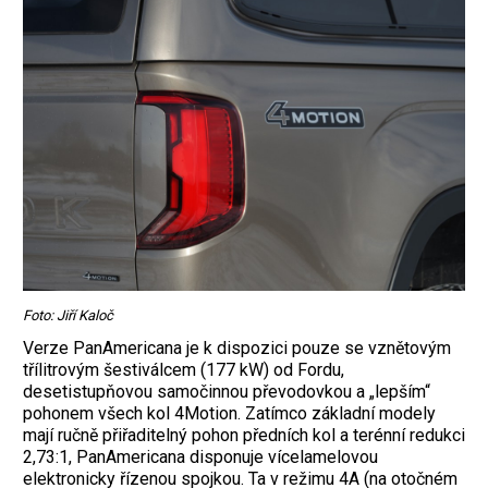
Foto: Jiří Kaloč
Verze PanAmericana je k dispozici pouze se vznětovým
třílitrovým šestiválcem (177 kW) od Fordu,
desetistupňovou samočinnou převodovkou a „lepším“
pohonem všech kol 4Motion. Zatímco základní modely
mají ručně přiřaditelný pohon předních kol a terénní redukci
2,73:1, PanAmericana disponuje vícelamelovou
elektronicky řízenou spojkou. Ta v režimu 4A (na otočném