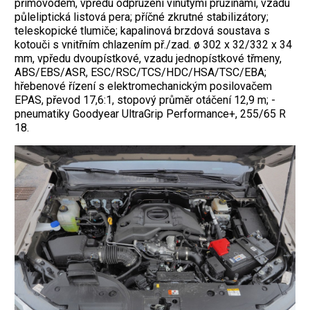
přímovodem, vpředu odpružení vinutými pružinami, vzadu
půleliptická listová pera; příčné zkrutné stabilizátory;
teleskopické tlumiče; kapalinová brzdová soustava s
kotouči s vnitřním chlazením př./zad. ø 302 x 32/332 x 34
mm, vpředu dvoupístkové, vzadu jednopístkové třmeny,
ABS/EBS/ASR, ESC/RSC/TCS/HDC/HSA/TSC/EBA;
hřebenové řízení s elektromechanickým posilovačem
EPAS, převod 17,6:1, stopový průměr otáčení 12,9 m; ­
pneumatiky Goodyear UltraGrip Performance+, 255/65 R
18.