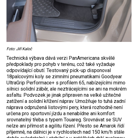
Foto: Jiří Kaloč
Technická výbava dává verzi PanAmericana skvělé
předpoklady pro pohyb v terénu, což také vyžaduje
odpovídající obutí. Testovaný pick-up disponoval
18palcovými koly se zimními pneumatikami Goodyear
UltraGrip Performace+ s profilem 65, nabízejícími mimo
silnici solidní záběr, ale neztrácejícími se ani na mokrém
asfaltu. Podvozek je jinak připraven na velké užitečné
zatížení a solidní křížení náprav. Umožňuje to tuhá zadní
náprava odpružená listovými pery, která rozhodně není
určena pro sportovní jízdu a nenabídne ani komfort
srovnatelný třeba s typem Touareg. Srovnávat se SUV
nelze ani přímost a agilitu řízení. Přesto se Amarok řídí
příjemně, na dálnici je v rychlostech nad 150 km/h stále