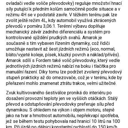
ovladači vedle voliče převodovky) reguluje množství hnací
síly putující k předním kolům samočinně podle situace a v
režimu 4H se v podstatě zavře. V těžkém terénu pak lze
zvolit ještě režim 4L, kdy automobil využívá zkrácených
převodů v poměru 3,06:1. Terénní výbavu doplňuje
mechanický závěr zadního diferenciálu a systém pro
kontrolované sjíždění prudkých svahů. Amarok je
současně s tím vybaven řízením dynamiky, což řidiči
umožňuje nastavit až šest jízdních režimů (eco, normal,
bláto/vyjeté koleje, písek, kluzký povrch a náklad/přívěs).
Amarok sdílí s Fordem také volič převodovky, který vedle
jednotlivých jízdních režimů nabízí na boku i tlačítka pro
manuální řazení. Díky tomu lze podržet zvolený převodový
stupeň prakticky až do omezovače, což je v terénu, kde by
přeřazení mohlo znamenat ztrátu trakce, velmi užitečné.
Zvuk kultivovaného šestiválce proniká do interiéru po
dosažení provozní teploty jen ve vyšších otáčkách. Stálý
převod a odstupňování převodovky preferuje sílu před
dynamikou. S ohledem na výkon i objem motoru, stejně
jako na tvar a hmotnost automobilu, nepřekvapí spotřeba,
jež se během testu pohybovala nad hranicí 10 litrů na 100
km. Při jízdě po dálnici konstantní rychlostí do 150 km/h