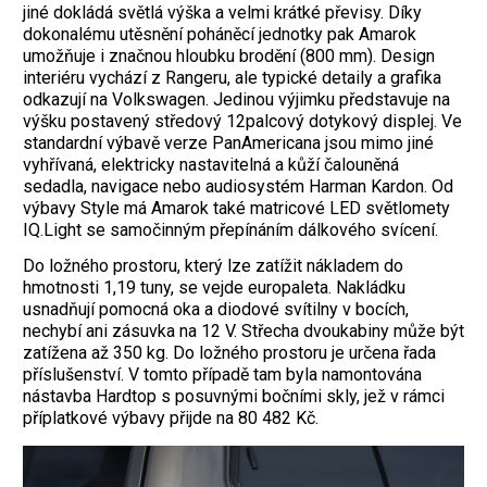
jiné dokládá světlá výška a velmi krátké převisy. Díky
dokonalému utěsnění poháněcí jednotky pak Amarok
umožňuje i značnou hloubku brodění (800 mm). Design
interiéru vychází z Rangeru, ale typické detaily a grafika
odkazují na Volkswagen. Jedinou výjimku představuje na
výšku postavený středový 12palcový dotykový displej. Ve
standardní výbavě verze PanAmericana jsou mimo jiné
vyhřívaná, elektricky nastavitelná a kůží čalouněná
sedadla, navigace nebo audiosystém Harman Kardon. Od
výbavy Style má Amarok také matricové LED světlomety
IQ.Light se samočinným přepínáním dálkového svícení.
Do ložného prostoru, který lze zatížit nákladem do
hmotnosti 1,19 tuny, se vejde europaleta. Nakládku
usnadňují pomocná oka a diodové svítilny v bocích,
nechybí ani zásuvka na 12 V. Střecha dvoukabiny může být
zatížena až 350 kg. Do ložného prostoru je určena řada
příslušenství. V tomto případě tam byla namontována
nástavba Hardtop s posuvnými bočními skly, jež v rámci
příplatkové výbavy přijde na 80 482 Kč.