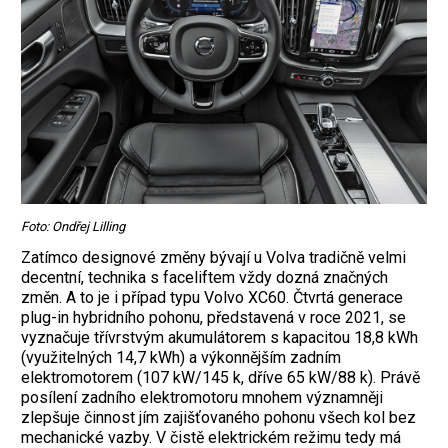
Foto: Ondřej Lilling
Zatímco designové změny bývají u Volva tradičně velmi
decentní, technika s face­liftem vždy dozná značných
změn. A to je i případ typu Volvo XC60. Čtvrtá generace
plug-in hybridního pohonu, před­stavená v roce 2021, se
vyznačuje tří­­vrst­vým ­akumulátorem s kapacitou 18,8 kWh
­(využitelných 14,7 kWh) a výkonnějším zadním
elektromotorem (107 kW/145 k, ­dříve 65 kW/88 k). Právě
posílení zadního elektromotoru mnohem významněji
zlepšuje činnost jím zajišťovaného pohonu všech kol bez
mechanické vazby. V čistě elektrickém režimu tedy má