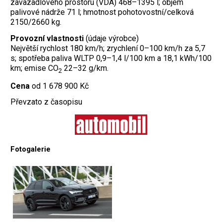
zavazadlového prostoru (VDA) 468–1395 l; objem
palivové nádrže 71 l; hmotnost pohotovostní/celková
2150/2660 kg.
Provozní vlastnosti
(údaje výrobce)
Největší rychlost 180 km/h; zrychlení 0–100 km/h za 5,7
s; spotřeba paliva WLTP 0,9–1,4 l/100 km a 18,1 kWh/100
km; emise CO
22–32 g/km.
2
Cena
od 1 678 900 Kč
Převzato z časopisu
Fotogalerie