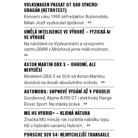
VOLKSWAGEN PASSAT GT G60 SYNCRO:
URAGÁN (RETROTEST)
Koncem roku 1990 šéfredaktor Automobilu
>>
Milan Jozíf vyzkoušel špičkové...
UMĚLÁ INTELIGENCE VE VÝROBĚ – FYZICKÁ AI
VE VÝROBĚ
Na návštěvě ve Výzkumném a vývojovém
centru BMW v Mnichově jsme měli možnost...
>>
ASTON MARTIN DBX S – OHROMÍ, ALE
NEVYDĚSÍ
Modelem DBX S se SUV od Aston Martinu
>>
dostává na dosah absolutního vrcholu...
AUTOMOBIL: SRPNOVÉ VYDÁNÍ JIŽ V PRODEJI!
Goodwood, Alpine A390 GT i elektrický Range
>>
Rover Sport. Na stánky právě...
MG HS HYBRID+ – KLIDNÁ NÁTURA
Značka MG minulý rok rozšířila nabídku typu
>>
HS o hybridní variantu Hybrid+,...
PORSCHE 928 S4: NEJRYCHLEJŠÍ TRANSAXLE