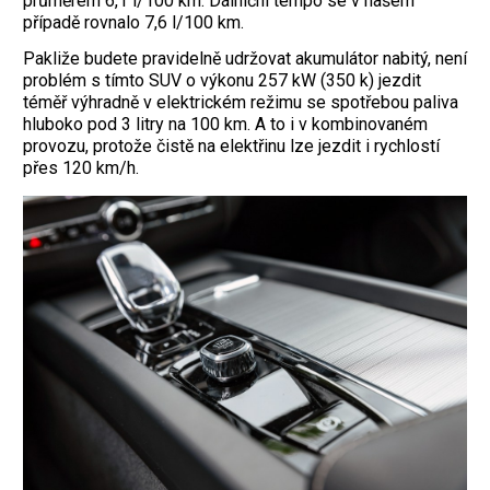
průměrem 6,1 l/100 km. Dálniční tempo se v našem
případě rovnalo 7,6 l/100 km.
Pakliže budete pravidelně udržovat akumulátor nabitý, není
problém s tímto SUV o výkonu 257 kW (350 k) jezdit
téměř ­výhradně v elektrickém režimu se spotřebou paliva
hluboko pod 3 litry na 100 km. A to i v kombinovaném
provozu, protože čistě na elektřinu lze jezdit i rychlostí
přes 120 km/h.