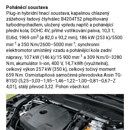
Poháněcí soustava
Plug-in hybridní hnací soustava; kapalinou chlazený
zážehový řadový čtyřválec B4204T52 přeplňovaný
turbodmychadlem, uložený vpředu napříč a pohánějící
přední kola; DOHC 4V; přímé vstřikování paliva; 10,3:1;
3
EU6d; 1969 cm
(ø 82,0 x 93,2 mm); 186 kW (253 k)/5500
-1
-1
min
a 350 N.m/2600–5000 min
; synchronní
elektromotor umístěný vzadu a pohánějící kola zadní
-1
nápravy; 107 kW (146 k)/15 900 min
a 309 N.m/0–3280
N.m; akumulátor li-ion, 400 V, 14,7 kWh (využitelná);
celkový výkon 257 kW (350 k), celkový točivý moment
659 N.m. Osmistupňová samočinná převodovka Aisin TG-
81SD (5,25–3,03–1,95–1,46–1,22–1,00–0,81–0,67–Z
4,01), stálý převod 3,32. Pohon všech kol.