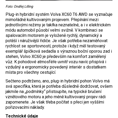
Foto: Ondřej Lilling
Plug-in hybridní systém Volva XC60 T6 AWD se vyznačuje
mimořádně kultivovaným projevem. Přepínání mezi
jednotlivými režimy je takřka neznatelné, a i v elektrickém
módu automobil působí velmi svižně. V kombinaci se
spalovacím motorem je vyloženě rychlý, dynamický a
potěší i náruživější řidiče. Je však potřeba nezaměňovat
rychlost se sportovností, protože i když měl testovaný
exemplář špičková sedadla s výraznou boční oporou zad i
stehen, Volvo XC60 je především na komfort zaměřený
vůz. K pohodové atmosféře uvnitř vozu navíc přispívá i
vzdušný a ergonomicky povedený interiér s dostatkem
místa pro všechny cestující.
Sečteno podtrženo, ano, plug-in hybridní pohon Volvo má
svá specifika, která je potřeba důsledně dodržovat, ovšem
jakmile na „podmínky“ přistoupíte, na typické bručení
vznětového motoru a jeho méně kultivovaný projev rádi
zapomenete. Je však třeba ­počítat s přeci jen vyššími
pořizovacími náklady.
Technické údaje