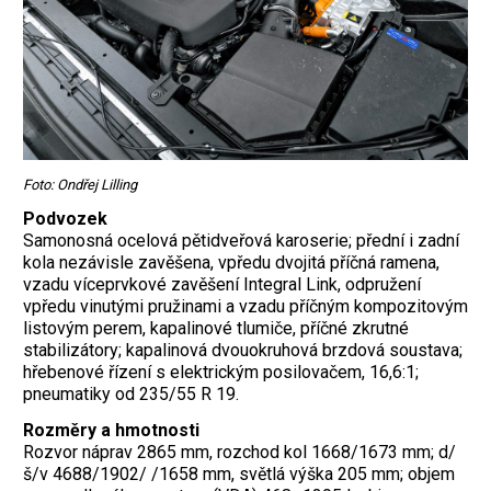
Foto: Ondřej Lilling
Podvozek
Samonosná ocelová pětidveřová karoserie; přední i zadní
kola nezávisle zavěšena, vpředu dvojitá příčná ramena,
vzadu víceprvkové zavěšení Integral Link, odpružení
vpředu vinutými pružinami a vzadu příčným kompozitovým
listovým perem, kapalinové tlumiče, příčné zkrutné
stabilizátory; kapalinová dvouokruhová brzdová soustava;
hřebenové řízení s elektrickým posilovačem, 16,6:1;
pneumatiky od 235/55 R 19.
Rozměry a hmotnosti
Rozvor náprav 2865 mm, rozchod kol 1668/1673 mm; d/
š/v 4688/1902/ /1658 mm, světlá výška 205 mm; objem