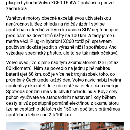
plug-in hybridní Volvo XC60 T6 AWD poháněná pouze
zadní kola.
Vznětové motory obecně excelují svou uživatelskou
nenáročností. Bez ohledu na řidičův jízdní styl se
spotřeba u středně velkých luxusních SUV nepřehoupne
přes osm až devět litrů nafty na 100 km. A tady jsme u
merita věci. Plug-in hybridní XC60 totiž při správném
používání dokáže jezdit s výrazně nižší spotřebou. Ano,
vyžaduje specifický přístup, ale to se tak nějak očekává.
Volvo uvádí, že s plně nabitým akumulátorem lze ujet až
80 kilometrů. Nám se povedlo na jednu plně nabitou
baterii ujet 68 km, což je více než trojnásobek toho, co
průměrný Čech ujede každý den. Volvo navíc nabízí velmi
spolehlivý ukazatel dojezdu čistě na elektrickou energii.
Spotřeba benzínu má v tu chvíli hodnotu nula. Když celý
pohon využíváte ve standardním nastavení, kdy během
cesty si vůz postupně pomáhá elektřinou z akumulátoru,
lze na cestách o délkách do 150 km počítat s průměrnou
spotřebou lehce nad 2 l/100 km.