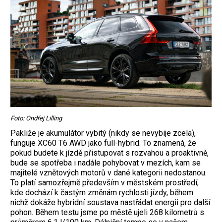
Foto: Ondřej Lilling
Pakliže je akumulátor vybitý (nikdy se nevybije zcela),
funguje XC60 T6 AWD jako full-hybrid. To znamená, že
pokud budete k jízdě přistupovat s rozvahou a proaktivně,
bude se spotřeba i nadále pohybovat v mezích, kam se
majitelé vznětových motorů v dané kategorii nedostanou.
To platí samozřejmě především v městském prostředí,
kde dochází k častým změnám rychlosti jízdy, během
nichž dokáže hybridní soustava nastřádat energii pro další
pohon. Během testu jsme po městě ujeli 268 kilometrů s