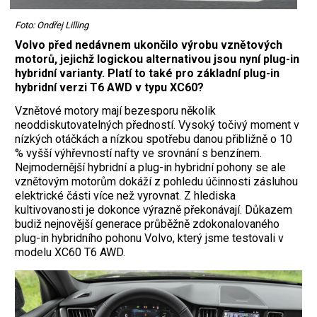
Foto: Ondřej Lilling
Volvo před nedávnem ukončilo výrobu vznětových
motorů, jejichž logickou alternativou jsou nyní plug-in
hybridní varianty. Platí to také pro základní plug-in
hybridní verzi T6 AWD v typu XC60?
Vznětové motory mají bezesporu několik
neoddiskutovatelných předností. Vysoký točivý moment v
nízkých otáčkách a nízkou spotřebu danou přibližně o 10
% vyšší výhřevností nafty ve srovnání s benzínem.
Nejmodernější hybridní a plug-in hybridní pohony se ale
vznětovým motorům dokáží z pohledu účinnosti zásluhou
elektrické části více než vyrovnat. Z hlediska
kultivovanosti je dokonce výrazně překonávají. Důkazem
budiž nejnovější generace průběžně zdokonalovaného
plug-in hybridního pohonu Volvo, který jsme testovali v
modelu XC60 T6 AWD.