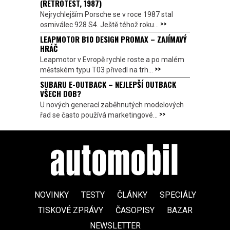
(RETROTEST, 1987)
Nejrychlejším Porsche se v roce 1987 stal
>>
osmiválec 928 S4. Ještě téhož roku...
LEAPMOTOR B10 DESIGN PROMAX – ZAJÍMAVÝ
HRÁČ
Leapmotor v Evropě rychle roste a po malém
>>
městském typu T03 přivedl na trh...
SUBARU E-OUTBACK – NEJLEPŠÍ OUTBACK
VŠECH DOB?
U nových generací zaběhnutých modelových
>>
řad se často používá marketingové...
NOVINKY
TESTY
ČLÁNKY
SPECIÁLY
TISKOVÉ ZPRÁVY
ČASOPISY
BAZAR
NEWSLETTER