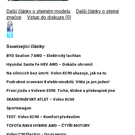
Další články o stejném modelu
|
Další články o stejné
značce
|
Vstup do diskuze (0)
Související články:
BYD Sealion 7 AWD – Elektrický lachtan
Hyundai Santa Fe HEV AWD – Dokáže ohromit
Na silnicích bez úmrtí. Volvo XC90 ukazuje, jak na to.
Podrobné srovnání 8 elektromobilů. Vítěz je jen jeden!
První jízda s Volvem ES90: Tiché, klidné a překvapivě jiné
SKANDINÁVSKÝ ATLET – Volvo XC60
Sportswagon
TEST: Volvo XC90 – Komfort především
TOYOTA RAV4 HYBRID AWD – ČTYŘI MOTORY
Volvo C30 Electric - Do provozu