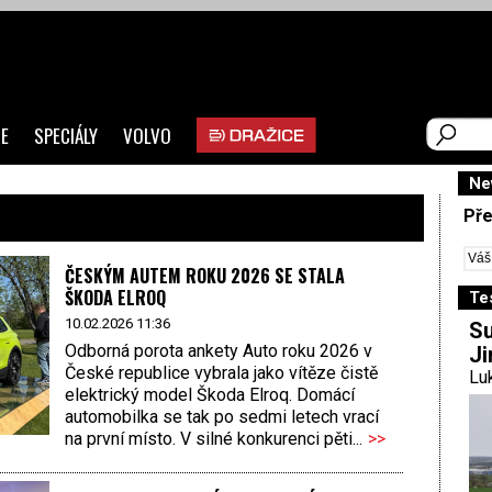
E
SPECIÁLY
VOLVO
Ne
Pře
ČESKÝM AUTEM ROKU 2026 SE STALA
ŠKODA ELROQ
Te
10.02.2026 11:36
Su
Odborná porota ankety Auto roku 2026 v
Ji
České republice vybrala jako vítěze čistě
Luk
elektrický model Škoda Elroq. Domácí
automobilka se tak po sedmi letech vrací
na první místo. V silné konkurenci pěti...
>>