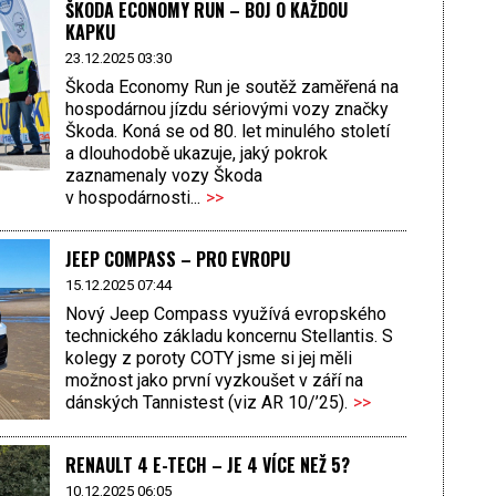
ŠKODA ECONOMY RUN – BOJ O KAŽDOU
KAPKU
23.12.2025 03:30
Škoda Economy Run je soutěž zaměřená na
hospodárnou jízdu sériovými vozy značky
Škoda. Koná se od 80. let minulého století
a dlouhodobě ukazuje, jaký pokrok
zaznamenaly vozy Škoda
v hospodárnosti...
>>
JEEP COMPASS – PRO EVROPU
15.12.2025 07:44
Nový Jeep Compass využívá evropského
technického základu koncernu Stellantis. S
kolegy z poroty COTY jsme si jej měli
možnost jako první vyzkoušet v září na
dánských Tannistest (viz AR 10/’25).
>>
RENAULT 4 E-TECH – JE 4 VÍCE NEŽ 5?
10.12.2025 06:05