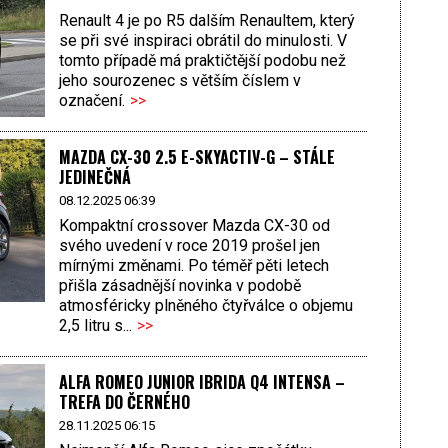
Renault 4 je po R5 dalším Renaultem, který
se při své inspiraci obrátil do minulosti. V
tomto případě má praktičtější podobu než
jeho sourozenec s větším číslem v
označení.
>>
MAZDA CX-30 2.5 E-SKYACTIV-G – STÁLE
JEDINEČNÁ
08.12.2025 06:39
Kompaktní crossover Mazda CX-30 od
svého uvedení v roce 2019 prošel jen
mírnými změnami. Po téměř pěti letech
přišla zásadnější novinka v podobě
atmosféricky plněného čtyřválce o objemu
2,5 litru s...
>>
ALFA ROMEO JUNIOR IBRIDA Q4 INTENSA –
TREFA DO ČERNÉHO
28.11.2025 06:15