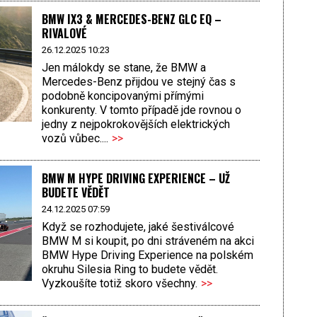
BMW IX3 & MERCEDES-BENZ GLC EQ –
RIVALOVÉ
26.12.2025 10:23
Jen málokdy se stane, že BMW a
Mercedes-Benz přijdou ve stejný čas s
podobně koncipovanými přímými
konkurenty. V tomto případě jde rovnou o
jedny z nejpokrokovějších elektrických
vozů vůbec....
>>
BMW M HYPE DRIVING EXPERIENCE – UŽ
BUDETE VĚDĚT
24.12.2025 07:59
Když se rozhodujete, jaké šestiválcové
BMW M si koupit, po dni stráveném na akci
BMW Hype Driving Experience na polském
okruhu Silesia Ring to budete vědět.
Vyzkoušíte totiž skoro všechny.
>>