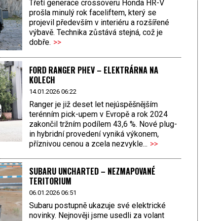
Třetí generace crossoveru Honda HR-V
prošla minulý rok faceliftem, který se
projevil především v interiéru a rozšířené
výbavě. Technika zůstává stejná, což je
dobře.
>>
FORD RANGER PHEV – ELEKTRÁRNA NA
KOLECH
14.01.2026 06:22
Ranger je již deset let nejúspěšnějším
terénním pick-upem v Evropě a rok 2024
zakončil tržním podílem 43,6 %. Nové plug-
in hybridní provedení vyniká výkonem,
příznivou cenou a zcela nezvykle...
>>
SUBARU UNCHARTED – NEZMAPOVANÉ
TERITORIUM
06.01.2026 06:51
Subaru postupně ukazuje své elektrické
novinky. Nejnověji jsme usedli za volant