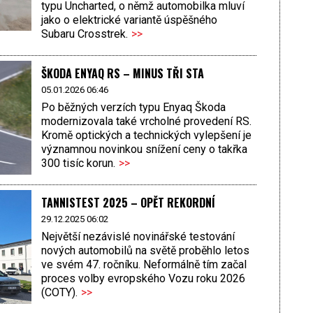
typu Uncharted, o němž automobilka mluví
jako o elektrické variantě úspěšného
Subaru Crosstrek.
>>
ŠKODA ENYAQ RS – MINUS TŘI STA
05.01.2026 06:46
Po běžných verzích typu Enyaq Škoda
modernizovala také vrcholné provedení RS.
Kromě optických a technických vylepšení je
významnou novinkou snížení ceny o takřka
300 tisíc korun.
>>
TANNISTEST 2025 – OPĚT REKORDNÍ
29.12.2025 06:02
Největší nezávislé novinářské testování
nových automobilů na světě proběhlo letos
ve svém 47. ročníku. Neformálně tím začal
proces volby evropského Vozu roku 2026
(COTY).
>>