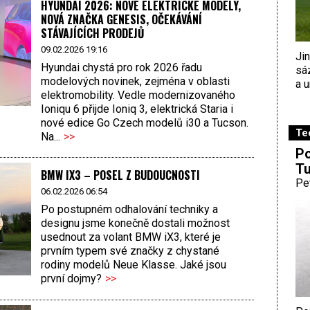
HYUNDAI 2026: NOVÉ ELEKTRICKÉ MODELY,
NOVÁ ZNAČKA GENESIS, OČEKÁVÁNÍ
STÁVAJÍCÍCH PRODEJŮ
09.02.2026 19:16
Ji
Hyundai chystá pro rok 2026 řadu
sá
modelových novinek, zejména v oblasti
a u
elektromobility. Vedle modernizovaného
Ioniqu 6 přijde Ioniq 3, elektrická Staria i
nové edice Go Czech modelů i30 a Tucson.
Te
Na...
>>
Po
Tu
BMW IX3 – POSEL Z BUDOUCNOSTI
Pe
06.02.2026 06:54
Po postupném odhalování techniky a
designu jsme konečně dostali možnost
usednout za volant BMW iX3, které je
prvním typem své značky z chystané
rodiny modelů Neue Klasse. Jaké jsou
první dojmy?
>>