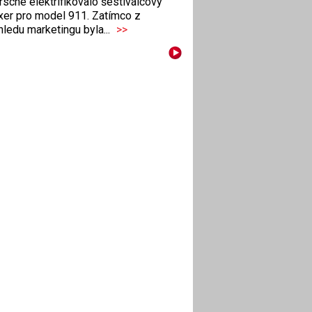
sche elektrifikovalo šestiválcový
xer pro model 911. Zatímco z
ledu marketingu byla...
>>