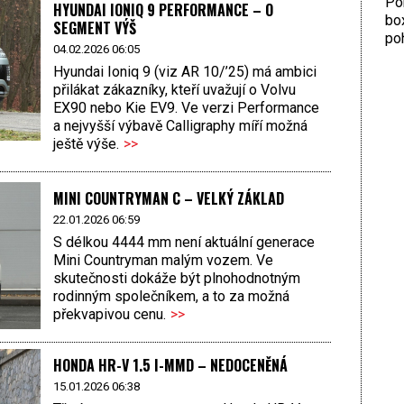
Por
HYUNDAI IONIQ 9 PERFORMANCE – O
bo
SEGMENT VÝŠ
poh
04.02.2026 06:05
Hyundai Ioniq 9 (viz AR 10/’25) má ambici
přilákat zákazníky, kteří uvažují o Volvu
EX90 nebo Kie EV9. Ve verzi Performance
a nejvyšší výbavě Calligraphy míří možná
ještě výše.
>>
MINI COUNTRYMAN C – VELKÝ ZÁKLAD
22.01.2026 06:59
S délkou 4444 mm není aktuální generace
Mini Countryman malým vozem. Ve
skutečnosti dokáže být plnohodnotným
rodinným společníkem, a to za možná
překvapivou cenu.
>>
HONDA HR-V 1.5 I-MMD – NEDOCENĚNÁ
15.01.2026 06:38