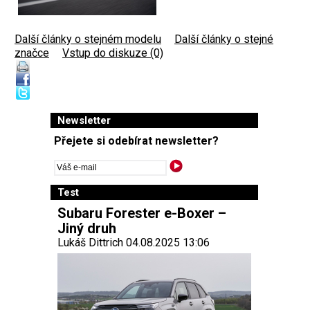
Další články o stejném modelu
|
Další články o stejné
značce
|
Vstup do diskuze (0)
Newsletter
Přejete si odebírat newsletter?
Test
Subaru Forester e-Boxer –
Jiný druh
Lukáš Dittrich 04.08.2025 13:06