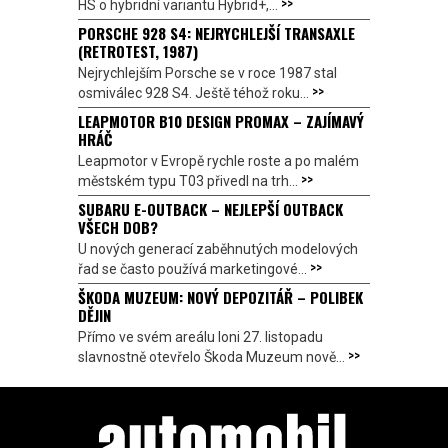
>>
HS o hybridní variantu Hybrid+,...
PORSCHE 928 S4: NEJRYCHLEJŠÍ TRANSAXLE
(RETROTEST, 1987)
Nejrychlejším Porsche se v roce 1987 stal
>>
osmiválec 928 S4. Ještě téhož roku...
LEAPMOTOR B10 DESIGN PROMAX – ZAJÍMAVÝ
HRÁČ
Leapmotor v Evropě rychle roste a po malém
>>
městském typu T03 přivedl na trh...
SUBARU E-OUTBACK – NEJLEPŠÍ OUTBACK
VŠECH DOB?
U nových generací zaběhnutých modelových
>>
řad se často používá marketingové...
ŠKODA MUZEUM: NOVÝ DEPOZITÁŘ – POLIBEK
DĚJIN
Přímo ve svém areálu loni 27. listopadu
>>
slavnostně otevřelo Škoda Muzeum nově...