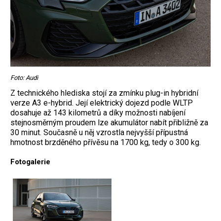
Foto: Audi
Z technického hlediska stojí za zmínku plug-in hybridní
verze A3 e-hybrid. Její elektrický dojezd podle WLTP
dosahuje až 143 kilometrů a díky možnosti nabíjení
stejnosměrným proudem lze akumulátor nabít přibližně za
30 minut. Současně u něj vzrostla nejvyšší přípustná
hmotnost brzděného přívěsu na 1700 kg, tedy o 300 kg.
Fotogalerie