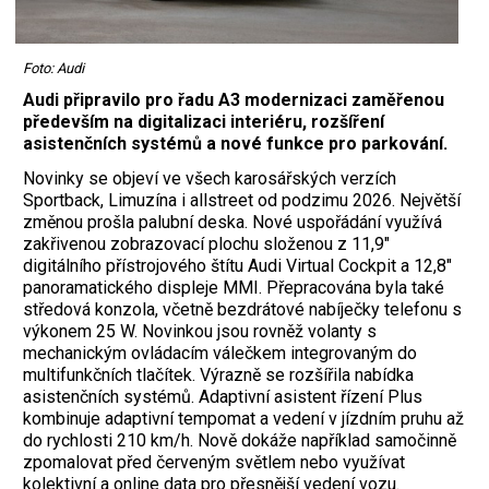
Foto: Audi
Audi připravilo pro řadu A3 modernizaci zaměřenou
především na digitalizaci interiéru, rozšíření
asistenčních systémů a nové funkce pro parkování.
Novinky se objeví ve všech karosářských verzích
Sportback, Limuzína i allstreet od podzimu 2026. Největší
změnou prošla palubní deska. Nové uspořádání využívá
zakřivenou zobrazovací plochu složenou z 11,9"
digitálního přístrojového štítu Audi Virtual Cockpit a 12,8"
panoramatického displeje MMI. Přepracována byla také
středová konzola, včetně bezdrátové nabíječky telefonu s
výkonem 25 W. Novinkou jsou rovněž volanty s
mechanickým ovládacím válečkem integrovaným do
multifunkčních tlačítek. Výrazně se rozšířila nabídka
asistenčních systémů. Adaptivní asistent řízení Plus
kombinuje adaptivní tempomat a vedení v jízdním pruhu až
do rychlosti 210 km/h. Nově dokáže například samočinně
zpomalovat před červeným světlem nebo využívat
kolektivní a online data pro přesnější vedení vozu.