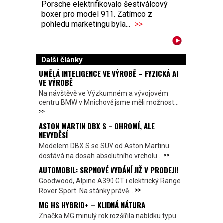
Porsche elektrifikovalo šestiválcový
boxer pro model 911. Zatímco z
pohledu marketingu byla...
>>
Další články
UMĚLÁ INTELIGENCE VE VÝROBĚ – FYZICKÁ AI
VE VÝROBĚ
Na návštěvě ve Výzkumném a vývojovém
centru BMW v Mnichově jsme měli možnost...
>>
ASTON MARTIN DBX S – OHROMÍ, ALE
NEVYDĚSÍ
Modelem DBX S se SUV od Aston Martinu
>>
dostává na dosah absolutního vrcholu...
AUTOMOBIL: SRPNOVÉ VYDÁNÍ JIŽ V PRODEJI!
Goodwood, Alpine A390 GT i elektrický Range
>>
Rover Sport. Na stánky právě...
MG HS HYBRID+ – KLIDNÁ NÁTURA
Značka MG minulý rok rozšířila nabídku typu