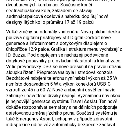
dvoubarevných kombinací. Současně končí
šestnáctipalcová kola, základem se stávají
sedmnáctipalcová ocelová a nabídku doplňují nové
designy litých kol o průměru 17 až 19 palců.
Velké změny se odehrály v interiéru. Nová palubní deska
používá digitální přístrojový štít Digital Cockpit nové
generace a infotainment s dotykovým displejem o
úhlopříčce 12,9 palce. Grafika i struktura menu vycházejí z
ID. Buzzu. Pod displejem se nacházejí podsvícené
dotykové posuvníky pro ovládání hlasitosti a klimatizace.
Volič převodovky DSG se nově přesunul na pravou stranu
sloupku řízení. Přepracována byla i středová konzola.
Bezdrátové nabíjení telefonu nyní nabízí výkon až 25 W
namísto dosavadních 5 W a výkon konektorů USB-C
vzrostl ze 45 na 60 W. Nové ambientní osvětlení navíc
zahrnuje i osvětlené držáky nápojů. Významnou novinkou
je nejnovější generace systému Travel Assist. Ten nově
dokáže rozpoznávat semafory a na dálnicích podporuje
asistovanou změnu jízdního pruhu. Součástí systému je
také Emergency Assist, schopný v případě zdravotní
indispozice řidiče vůz automaticky bezpečně zastavit.