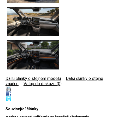
Další články o stejném modelu
|
Další články o stejné
značce
|
Vstup do diskuze (0)
Související články:
Modernizovaná California se konečně představuje