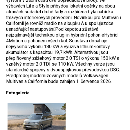
vytvořit v zadní části dva trojsedadlové bloky. Ve
výbavách Life a Style přibydou loketní opěrky na obou
stranách sedadel druhé řady a rozšířena byla nabídka
tmavých interiérových provedení. Novinkou pro Multivan i
Californii je rovněž madlo na sloupku A u spolujezdce
usnadňující nastupování.Pod kapotou zůstává
nejzajímavější technikou plug-in hybridní pohon eHybrid
4Motion s pohonem všech kol. Soustava dosahuje
nejvyššího výkonu 180 kW a využívá lithium-iontový
akumulátor s kapacitou 19,7 kWh. Alternativou jsou
přeplňovaný zážehový motor 2.0 TSI o výkonu 150 kW a
vznětvý motor 2.0 TDI se 110 kW. Všechny verze jsou
standardně spojeny s dvouspojkovou převodovkou DSG.
Předprodej modernizovaných modelů Volkswagen
Multivan a California bude zahájen 1. července 2026.
Fotogalerie