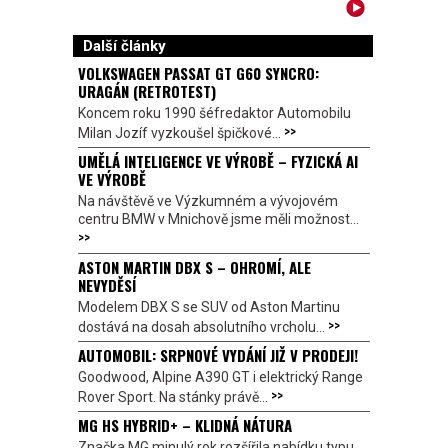
Další články
VOLKSWAGEN PASSAT GT G60 SYNCRO:
URAGÁN (RETROTEST)
Koncem roku 1990 šéfredaktor Automobilu
>>
Milan Jozíf vyzkoušel špičkové...
UMĚLÁ INTELIGENCE VE VÝROBĚ – FYZICKÁ AI
VE VÝROBĚ
Na návštěvě ve Výzkumném a vývojovém
centru BMW v Mnichově jsme měli možnost...
>>
ASTON MARTIN DBX S – OHROMÍ, ALE
NEVYDĚSÍ
Modelem DBX S se SUV od Aston Martinu
>>
dostává na dosah absolutního vrcholu...
AUTOMOBIL: SRPNOVÉ VYDÁNÍ JIŽ V PRODEJI!
Goodwood, Alpine A390 GT i elektrický Range
>>
Rover Sport. Na stánky právě...
MG HS HYBRID+ – KLIDNÁ NÁTURA
Značka MG minulý rok rozšířila nabídku typu