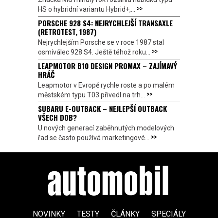
>>
HS o hybridní variantu Hybrid+,...
PORSCHE 928 S4: NEJRYCHLEJŠÍ TRANSAXLE
(RETROTEST, 1987)
Nejrychlejším Porsche se v roce 1987 stal
>>
osmiválec 928 S4. Ještě téhož roku...
LEAPMOTOR B10 DESIGN PROMAX – ZAJÍMAVÝ
HRÁČ
Leapmotor v Evropě rychle roste a po malém
>>
městském typu T03 přivedl na trh...
SUBARU E-OUTBACK – NEJLEPŠÍ OUTBACK
VŠECH DOB?
U nových generací zaběhnutých modelových
>>
řad se často používá marketingové...
NOVINKY
TESTY
ČLÁNKY
SPECIÁLY