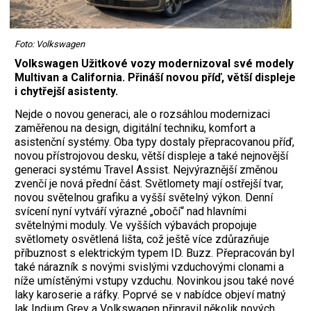
Foto: Volkswagen
Volkswagen Užitkové vozy modernizoval své modely
Multivan a California. Přináší novou příď, větší displeje
i chytřejší asistenty.
Nejde o novou generaci, ale o rozsáhlou modernizaci
zaměřenou na design, digitální techniku, komfort a
asistenční systémy. Oba typy dostaly přepracovanou příď,
novou přístrojovou desku, větší displeje a také nejnovější
generaci systému Travel Assist. Nejvýraznější změnou
zvenčí je nová přední část. Světlomety mají ostřejší tvar,
novou světelnou grafiku a vyšší světelný výkon. Denní
svícení nyní vytváří výrazné „obočí“ nad hlavními
světelnými moduly. Ve vyšších výbavách propojuje
světlomety osvětlená lišta, což ještě více zdůrazňuje
příbuznost s elektrickým typem ID. Buzz. Přepracován byl
také nárazník s novými svislými vzduchovými clonami a
níže umístěnými vstupy vzduchu. Novinkou jsou také nové
laky karoserie a ráfky. Poprvé se v nabídce objeví matný
lak Indium Grey a Volkswagen připravil několik nových