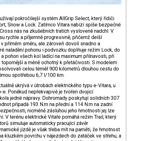
ívají pokročilejší systém AllGrip Select, který řidiči
ort, Snow a Lock. Zatímco Vitara nabízí spíše bezpečné
Cross nás na zkušebních ­tratích vysloveně nadchl. V
u rychle a příjemně progresivně, přičemž delší
 v přímém směru, ale zároveň dovolí snadno a
bré naladění pohonu i podvozku doplňuje režim Lock, do
 a pohon všech kol ladící na maximum přilnavosti, při
z topornější a méně ochotný k přetáčivosti. S modelem
solvovali celou téměř 900 kilometrů dlouhou cestu do
ěrnou spotřebou 6,7 l/100 km.
uálně ukrývá v útrobách elektrického typu ­e-Vitara, u
-e. Poněkud nepřekvapivě je tvořen dvojicí
 kola jedné nápravy. Dohromady poskytují solidních 307
odnot připadá 193 N.m na přední a 114 N.m na zadní
ezpečnosti, nicméně zásluhou jeho hmotnosti jej lze
. V terénu elektrické Vitaře pomáhá režim Trail, který
orů simuluje automaticky pracující závěr
namické jízdě je však třeba mít na paměti, že hmotnost
na kluzkém povrchu v nájezdech do zatáček ve střehu, a