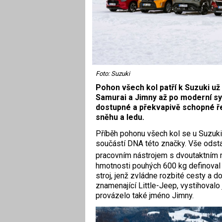
Foto: Suzuki
Pohon všech kol patří k Suzuki už
Samurai a Jimny až po moderní sy
dostupné a překvapivě schopné řeše
sněhu a ledu.
Příběh pohonu všech kol se u Suzuki 
součástí DNA této značky. Vše odst
pracovním nástrojem s dvoutaktním
hmotnosti pouhých 600 kg definoval fi
stroj, jenž zvládne rozbité cesty a d
znamenající Little-Jeep, vystihovalo
provázelo také jméno Jimny.