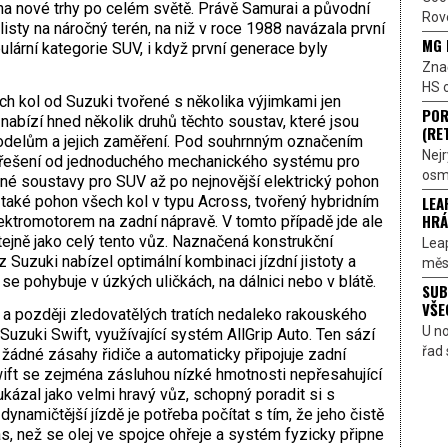
a nové trhy po celém světě. Právě Samurai a původní
Rove
sty na náročný terén, na niž v roce 1988 navázala první
MG 
pulární kategorie SUV, i když první generace byly
Znač
HS o
h kol od Suzuki tvořené s několika výjimkami jen
POR
nabízí hned několik druhů těchto soustav, které jsou
(RE
modelům a jejich zaměření. Pod souhrnným označením
Nejr
ná řešení od jednoduchého mechanického systému pro
osmi
né soustavy pro SUV až po nejnovější elektrický pohon
LEA
také pohon všech kol v typu Across, tvořený hybridním
HRÁ
ktromotorem na zadní nápravě. V tomto případě jde ale
tejně jako celý tento vůz. Naznačená konstrukční
Lea
Suzuki nabízel optimální kombinaci jízdní jistoty a
měst
se pohybuje v úzkých uličkách, na dálnici nebo v blátě.
SUB
VŠE
a později zledovatělých tratích nedaleko rakouského
U n
 Suzuki Swift, využívající systém AllGrip Auto. Ten sází
řad 
 žádné zásahy řidiče a automaticky připojuje zadní
wift se zejména zásluhou nízké hmotnosti nepřesahující
kázal jako ­velmi hravý vůz, schopný poradit si s
dynamičtější jízdě je potřeba počítat s tím, že jeho čistě
s, než se olej ve spojce ohřeje a systém fyzicky připne