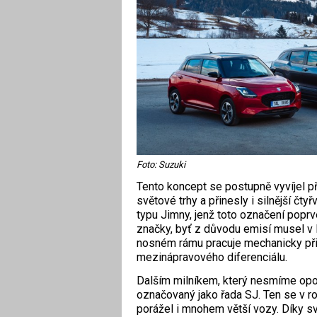
Foto: Suzuki
Tento koncept se postupně vyvíjel p
světové trhy a přinesly i silnější č
typu Jimny, jenž toto označení poprvé
značky, byť z důvodu emisí musel v 
nosném rámu pracuje mechanicky při
mezinápravového diferenciálu.
Dalším milníkem, který nesmíme opom
označovaný jako řada SJ. Ten se v r
porážel i mnohem větší vozy. Díky