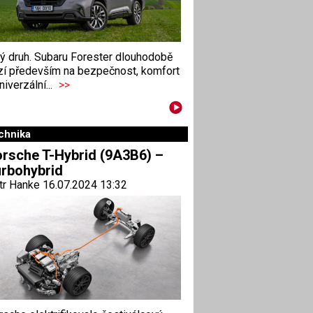
ný druh. Subaru Forester dlouhodobě
zí především na bezpečnost, komfort
niverzální...
>>
chnika
rsche T-Hybrid (9A3B6) –
rbohybrid
tr Hanke 16.07.2024 13:32