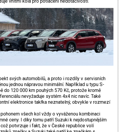
uje vnitřní kola pro potlačení nedotáčivosti.
kt svých automobilů, a proto i rozdíly v ­servisních
nou jednou nápravou minimální. Například u typu S-
žbě do 120 000 km pouhých 570 Kč, protože kromě
iferenciálu nevyžaduje systém 4x4 nic navíc. Také
gentní elektronice takřka neznatelný, obvykle v rozmezí
 s pohonem všech kol vždy o vyváženou kombinaci
umné ceny. I díky tomu patří Suzuki k nejdostupnějším
ož potvrzuje i fakt, že v České republice volí
azníků značky a Suzuki také patří ke značkám s