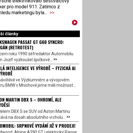
sche elektrifikovalo šestiválcový
xer pro model 911. Zatímco z
ledu marketingu byla...
>>
ší články
KSWAGEN PASSAT GT G60 SYNCRO:
GÁN (RETROTEST)
cem roku 1990 šéfredaktor Automobilu
>>
n Jozíf vyzkoušel špičkové...
LÁ INTELIGENCE VE VÝROBĚ – FYZICKÁ AI
VÝROBĚ
návštěvě ve Výzkumném a vývojovém
tru BMW v Mnichově jsme měli možnost...
ON MARTIN DBX S – OHROMÍ, ALE
YDĚSÍ
elem DBX S se SUV od Aston Martinu
>>
ává na dosah absolutního vrcholu...
OMOBIL: SRPNOVÉ VYDÁNÍ JIŽ V PRODEJI!
dwood, Alpine A390 GT i elektrický Range