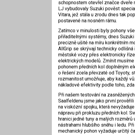
schopnostem otevřel značce dveře n
LJ vybudovaly Suzuki pověst speciali
Vitara, jež stála u zrodu dnes tak po
postavené na nosném rámu.
Zatímco v minulosti byly pohony všec
přiřaditelnými systémy, dnes Suzuki 
precizně ušité na míru konkrétním 
AllGrip se skrývají technicky odliš
městské vozy přes elektronicky říze
elektrických modelů. Zmínit musíme 
pohonem předních kol doplněným ele
o řešení zcela převzaté od Toyoty, s
rozmanitost umožňuje, aby každý vůz 
nákladové efektivity podle toho, zda 
Při našem testování na zasněžených 
Saalfeldenu jsme jako první prověřili
na viskózní spojku, která nevyžaduje
nápravu při prokluzu předních kol. S
hranici jedné tuny a malých rozměrů u
nástrahami hlubšího sněhu i ledu. Při 
mechanický pohon vyžaduje ­určitý ča