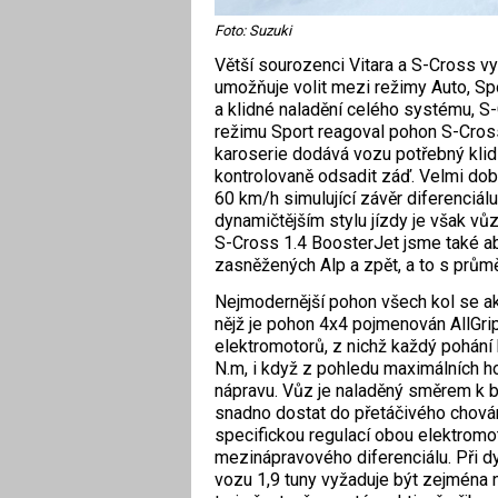
Foto: Suzuki
Větší sourozenci Vitara a S-Cross využ
umožňuje volit mezi režimy Auto, Sp
a klidné naladění celého systému, S-
režimu Sport reagoval pohon S-Cross
karoserie dodává vozu potřebný klid
kontrolovaně ­odsadit záď. Velmi do
60 km/h simulující závěr diferenciálu
dynamičtějším stylu jízdy je však vů
S-Cross 1.4 BoosterJet jsme také ab
zasněžených Alp a zpět, a to s prům
Nejmodernější pohon všech kol se akt
nějž je pohon 4x4 pojmenován AllGrip
elektromotorů, z nichž každý pohání
N.m, i když z pohledu maximálních h
nápravu. Vůz je naladěný směrem k b
snadno dostat do přetáčivého chování
specifickou regulací obou elektromot
mezinápravového diferenciálu. Při dy
vozu 1,9 tuny vyžaduje být zejména 