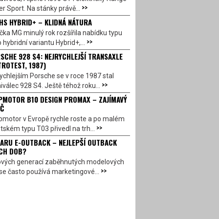
>>
r Sport. Na stánky právě...
HS HYBRID+ – KLIDNÁ NÁTURA
ka MG minulý rok rozšířila nabídku typu
>>
 hybridní variantu Hybrid+,...
SCHE 928 S4: NEJRYCHLEJŠÍ TRANSAXLE
TROTEST, 1987)
ychlejším Porsche se v roce 1987 stal
>>
válec 928 S4. Ještě téhož roku...
PMOTOR B10 DESIGN PROMAX – ZAJÍMAVÝ
Č
pmotor v Evropě rychle roste a po malém
>>
ském typu T03 přivedl na trh...
ARU E-OUTBACK – NEJLEPŠÍ OUTBACK
CH DOB?
ových generací zaběhnutých modelových
>>
se často používá marketingové...