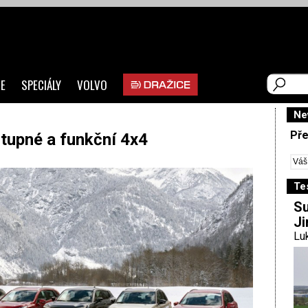
E
SPECIÁLY
VOLVO
Ne
Pře
stupné a funkční 4x4
Te
Su
Ji
Luk