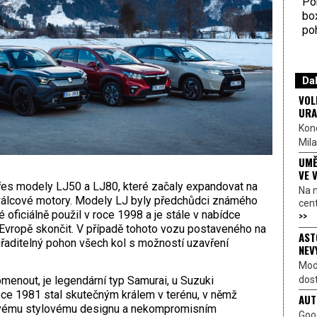
Por
bo
poh
Dal
VOL
URA
Kon
Mila
UMĚ
VE 
řes modely LJ50 a LJ80, které začaly expandovat na
Na 
tyřválcové motory. Modely LJ byly předchůdci známého
cen
>>
 oficiálně použil v roce 1998 a je stále v nabídce
Evropě skončit. V případě tohoto vozu postaveného na
AST
řaditelný pohon všech kol s možností uzavření
NEV
Mod
dost
enout, je legendární typ Samurai, u Suzuki
oce 1981 stal skutečným králem v terénu, v němž
AUT
 svému stylovému designu a nekompromisním
Goo