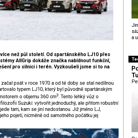
Ji
sá
a u
 více než půl století. Od spartánského LJ10 přes
Te
stémy AllGrip dokáže značka nabídnout funkční,
ní pro silnici i terén. Vyzkoušeli jsme si to na
Po
Tu
Pe
začal psát v roce 1970 a od té doby se stal nedílnou
artovalo typem LJ10, který byl původně spartánským
3
 motorem o objemu 360 cm
. Tento lehký vůz o
lozofii Suzuki: vytvořit jednoduchý, ale přitom robustní
ojede tam, kam se jiní nedostanou. Již jméno LJ,
 jeho pojetí, nicméně od samotného počátku jej