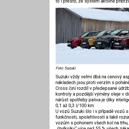
to i přesto, že systém aktivně přibrzď
Foto: Suzuki
Suzuki vždy velmi dbá na cenový aspe
nákladech jsou proti verzím s poháně
Cross činí rozdíl v předepsané údr
kontroly a pozdější výměny oleje v d
nárůst spotřeby paliva je díky inteli
0,1 až 0,3 l/100 km.
U vozů Suzuki šlo i v případě vozů
funkčnosti, spolehlivosti a také roz
vozům s pohonem všech kol na trhu, c
„čtyřkolku“ více než 55 % všech zák