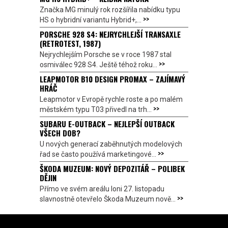
Značka MG minulý rok rozšířila nabídku typu
>>
HS o hybridní variantu Hybrid+,...
PORSCHE 928 S4: NEJRYCHLEJŠÍ TRANSAXLE
(RETROTEST, 1987)
Nejrychlejším Porsche se v roce 1987 stal
>>
osmiválec 928 S4. Ještě téhož roku...
LEAPMOTOR B10 DESIGN PROMAX – ZAJÍMAVÝ
HRÁČ
Leapmotor v Evropě rychle roste a po malém
>>
městském typu T03 přivedl na trh...
SUBARU E-OUTBACK – NEJLEPŠÍ OUTBACK
VŠECH DOB?
U nových generací zaběhnutých modelových
>>
řad se často používá marketingové...
ŠKODA MUZEUM: NOVÝ DEPOZITÁŘ – POLIBEK
DĚJIN
Přímo ve svém areálu loni 27. listopadu
>>
slavnostně otevřelo Škoda Muzeum nově...