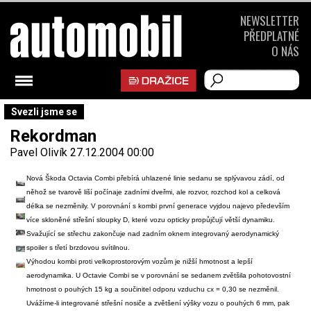
NEWSLETTER
PŘEDPLATNÉ
O NÁS
Svezli jsme se
Rekordman
Pavel Olivík
27.12.2004 00:00
Nová Škoda Octavia Combi přebírá uhlazené linie sedanu se splývavou zádí, od
něhož se tvarově liší počínaje zadními dveřmi, ale rozvor, rozchod kol a celková
délka se nezměnily. V porovnání s kombi první generace vyjdou najevo především
více skloněné střešní sloupky D, které vozu opticky propůjčují větší dynamiku.
Svažující se střechu zakončuje nad zadním oknem integrovaný aerodynamický
spoiler s třetí brzdovou svítilnou.
Výhodou kombi proti velkoprostorovým vozům je nižší hmotnost a lepší
aerodynamika. U Octavie Combi se v porovnání se sedanem zvětšila pohotovostní
hmotnost o pouhých 15 kg a součinitel odporu vzduchu cx = 0,30 se nezměnil.
Uvážíme-li integrované střešní nosiče a zvětšení výšky vozu o pouhých 6 mm, pak