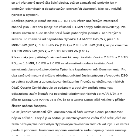
se ani významně nezvětšila čelní plocha, což se samozřejmě projevilo jen v
drobných odchylkách u dosahovaných provozních vlastností, jako jsou největší
rychlost a zrychlení.
Spotřeba paliva je kromě motoru 1.9 TDI PD u všech nabízených motorizací
shodná jako u sedanu (údaje pro základní 1.4 MPI nebyly zatím neuvedeny). Pro
Octavii Combi se bude dodávat celá škála pohonných jednotek, nabízených v
sedanu. To znamená od nejslabšího čtyřválce 1.4 MPI/55 kW (75 k) přes 1.6
MPI/75 kW (102 k), 1.6 FSI/85 kW (115 k) a 2.0 FSI/110 kW (150 k) až po vznětové
1.9 TDI PD/77 kW (105 k) a 2.0 TDI PD/103 kW (140 k).
Převodovky jsou pětistupňové mechanické, resp. šestistupňové u 2.0 FSI a 2.0 TDI
PD, pro 1.6 MPI, 1.6 FSI a 2.0 FSI se alternativně dodává šestistupňová
samočinná planetová převodovka Tiptronic s kapalinovým měničem momentu. Pro
oba vznětové motory si můžete objednat unikátní šestistupňovou převodovku DSG
se dvěma spojkami a automatizovaným řazením. Protože se většina technických
údajů Octavie Combi shoduje se sedanem a odchylky zmiňuje tento text,
odkazujeme zatím čtenáře na podrobné tabulky technických dat v AR 4/’04 a v
příloze Škoda Auto v AR 6/’04 s tím, že se k Octavii Combi ještě vrátíme v příštích
číslech našeho časopisu.
Co se jízdních vlastností týče, ani tam nemusí řidiči Octavie Combi podstupovat
nějaká odříkání. Stejně jako sedan, je i kombi vybaveno v této třídě stále ještě ne
zcela běžným plně nezávislým čtyřprvkovým zavěšením zadních kol, nyní i ve verzi s
předním pohonem. Prostorově úsporná konstrukce zadní nápravy ovšem zaručuje,