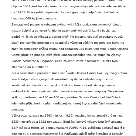
že Octavia Combi nabízí ve své třídě největší zavazadlový prostor o základním
objemu 580 l, jenž lze sklopením zadních asymetricky dělených sedadel rozšířit až
na 1620 l. Plné využití přepravních kapacit garantuje nadprůměrná užitečná
hmotnost 660 kg jako u sedanu.
Zavazadlový prostor je vybaven výklopnými háčky, praktickou svinovací roletou,
tuctem úchytů a od verze Ambiente uzavíratelnými schránkami v bocích za
podběhy. Jinak se výbava a design vnitřního prostoru shodují se sedanem, což
platí i pro rozměry prostoru pro cestující s výjimkou většího prostoru pro hlavu na
zadních sedadlech (výška stropu nad sedákem 984 místo 966 mm). Škoda Octavia
Combi přijde do prodeje ještě před koncem letošního roku ve stupních výbavy
Classic, Ambiente a Elegance. Cena základní verze s motorem 1.6 MPI byla
stanovena na 499 900 Kč.
Zcela samostatné postavení bude mít Škoda Octavia Combi 4x4. Její trvalý pohon
všech kol je dalším vývojem dosavadního systému s elektronicky řízenou
vícelamelovou kapalinovou spojkou Haldex, která v závislosti na provozních
podmínkách mění poměr rozdělení točivého momentu mezi nápravy. Se světlou
výškou, zvětšenou ze 140 na 160 mm, zvládne Octavia Combi 4x4 i lehčí terén,
kde může přijít vhod na přání dodávaný ochranný kryt spodní části motorového
prostoru.
Výška vozu vzrostla na 1493 mm (cx = 0,32), rozchod kol se zmenšil o 6 mm na
1533 mm vpředu a 1522 mm vzadu. Součástí sériové výbavy jsou čtyři airbagy,
ESP, litá kola Helios 15“ s pneumatikami 205/60 R 15, zvětšená palivová nádrž o
objemu 60 l, elektricky nastavitelná a vyhřívaná vnější zpětná zrcátka a speciální