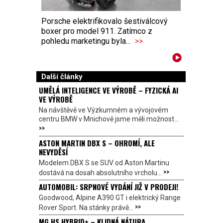
Porsche elektrifikovalo šestiválcový
boxer pro model 911. Zatímco z
pohledu marketingu byla...
>>
Další články
UMĚLÁ INTELIGENCE VE VÝROBĚ – FYZICKÁ AI
VE VÝROBĚ
Na návštěvě ve Výzkumném a vývojovém
centru BMW v Mnichově jsme měli možnost...
>>
ASTON MARTIN DBX S – OHROMÍ, ALE
NEVYDĚSÍ
Modelem DBX S se SUV od Aston Martinu
>>
dostává na dosah absolutního vrcholu...
AUTOMOBIL: SRPNOVÉ VYDÁNÍ JIŽ V PRODEJI!
Goodwood, Alpine A390 GT i elektrický Range
>>
Rover Sport. Na stánky právě...
MG HS HYBRID+ – KLIDNÁ NÁTURA