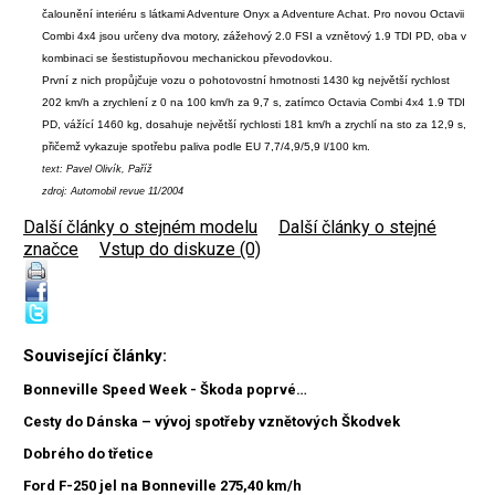
čalounění interiéru s látkami Adventure Onyx a Adventure Achat. Pro novou Octavii
Combi 4x4 jsou určeny dva motory, zážehový 2.0 FSI a vznětový 1.9 TDI PD, oba v
kombinaci se šestistupňovou mechanickou převodovkou.
První z nich propůjčuje vozu o pohotovostní hmotnosti 1430 kg největší rychlost
202 km/h a zrychlení z 0 na 100 km/h za 9,7 s, zatímco Octavia Combi 4x4 1.9 TDI
PD, vážící 1460 kg, dosahuje největší rychlosti 181 km/h a zrychlí na sto za 12,9 s,
přičemž vykazuje spotřebu paliva podle EU 7,7/4,9/5,9 l/100 km.
text: Pavel Olivík, Paříž
zdroj: Automobil revue 11/2004
Další články o stejném modelu
|
Další články o stejné
značce
|
Vstup do diskuze (0)
Související články:
Bonneville Speed Week - Škoda poprvé…
Cesty do Dánska – vývoj spotřeby vznětových Škodvek
Dobrého do třetice
Ford F-250 jel na Bonneville 275,40 km/h