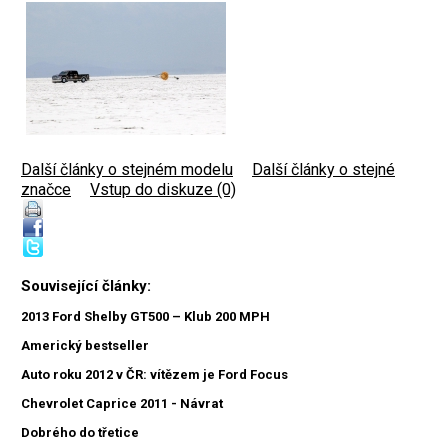
Další články o stejném modelu
|
Další články o stejné
značce
|
Vstup do diskuze (0)
Související články:
2013 Ford Shelby GT500 – Klub 200 MPH
Americký bestseller
Auto roku 2012 v ČR: vítězem je Ford Focus
Chevrolet Caprice 2011 - Návrat
Dobrého do třetice