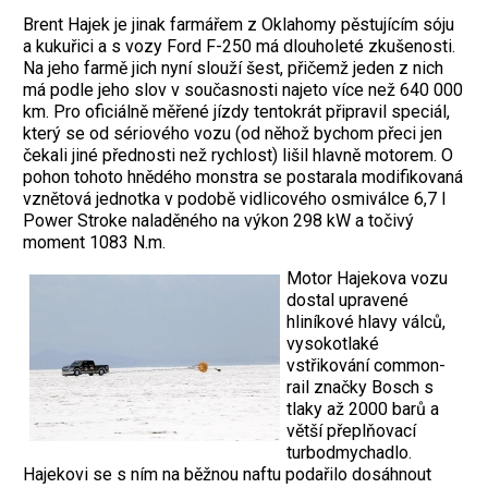
Brent Hajek je jinak farmářem z Oklahomy pěstujícím sóju
a kukuřici a s vozy Ford F-250 má dlouholeté zkušenosti.
Na jeho farmě jich nyní slouží šest, přičemž jeden z nich
má podle jeho slov v současnosti najeto více než 640 000
km. Pro oficiálně měřené jízdy tentokrát připravil speciál,
který se od sériového vozu (od něhož bychom přeci jen
čekali jiné přednosti než rychlost) lišil hlavně motorem. O
pohon tohoto hnědého monstra se postarala modifikovaná
vznětová jednotka v podobě vidlicového osmiválce 6,7 l
Power Stroke naladěného na výkon 298 kW a točivý
moment 1083 N.m.
Motor Hajekova vozu
dostal upravené
hliníkové hlavy válců,
vysokotlaké
vstřikování common-
rail značky Bosch s
tlaky až 2000 barů a
větší přeplňovací
turbodmychadlo.
Hajekovi se s ním na běžnou naftu podařilo dosáhnout