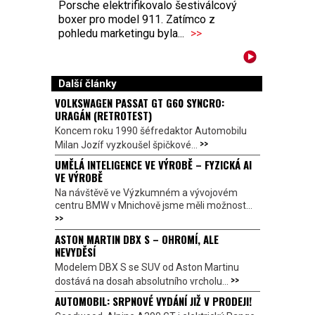
Porsche elektrifikovalo šestiválcový
boxer pro model 911. Zatímco z
pohledu marketingu byla...
>>
Další články
VOLKSWAGEN PASSAT GT G60 SYNCRO:
URAGÁN (RETROTEST)
Koncem roku 1990 šéfredaktor Automobilu
>>
Milan Jozíf vyzkoušel špičkové...
UMĚLÁ INTELIGENCE VE VÝROBĚ – FYZICKÁ AI
VE VÝROBĚ
Na návštěvě ve Výzkumném a vývojovém
centru BMW v Mnichově jsme měli možnost...
>>
ASTON MARTIN DBX S – OHROMÍ, ALE
NEVYDĚSÍ
Modelem DBX S se SUV od Aston Martinu
>>
dostává na dosah absolutního vrcholu...
AUTOMOBIL: SRPNOVÉ VYDÁNÍ JIŽ V PRODEJI!