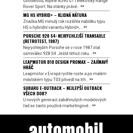
Goodwood, Alpine A390 GT i elektrický Range
>>
Rover Sport. Na stánky právě...
MG HS HYBRID+ – KLIDNÁ NÁTURA
Značka MG minulý rok rozšířila nabídku typu
>>
HS o hybridní variantu Hybrid+,...
PORSCHE 928 S4: NEJRYCHLEJŠÍ TRANSAXLE
(RETROTEST, 1987)
Nejrychlejším Porsche se v roce 1987 stal
>>
osmiválec 928 S4. Ještě téhož roku...
LEAPMOTOR B10 DESIGN PROMAX – ZAJÍMAVÝ
HRÁČ
Leapmotor v Evropě rychle roste a po malém
>>
městském typu T03 přivedl na trh...
SUBARU E-OUTBACK – NEJLEPŠÍ OUTBACK
VŠECH DOB?
U nových generací zaběhnutých modelových
>>
řad se často používá marketingové...