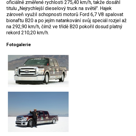
oficiálně změřené rychlosti 275,40 km/h, takže dosáhl
titulu „Nejrychlejší dieselový truck na světě". Hajek
zároveň využil schopnosti motorů Ford 6,7 V8 spalovat
bionaftu B20 a po jejím natankování svůj speciál rozjel až
na 292,90 km/h, čímž ve třídě B20 pokořil dosud platný
rekord 210,20 km/h.
Fotogalerie