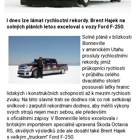
I dnes lze lámat rychlostní rekordy. Brent Hajek na
solných pláních letos exceloval s vozy Ford F-250.
Solné pláně v blízkosti
Bonneville
v americkém Utahu
prosluly rychlostními
rekordy, jimiž
průkopníci rychlosti
v průběhu celého
dvacátého století
posouvali laťky hranic
lidských i konstrukčních schopností až k mezím rychlosti
zvuku. Na této slavné trati se dodnes rok co rok setkávají
snílkové i zarputilí rekordmani dodnes, aby měřili výkony
svých strojů nejen mezi sebou, ale především
s oficiálními zápisy. V Bonneville letos excelovala i
britským importérem speciálně upravená Škoda Octavia
RS, skvělých výsledků zde ale dosáhl také Brent Hajek
s velkým „truckem" Ford F-250.