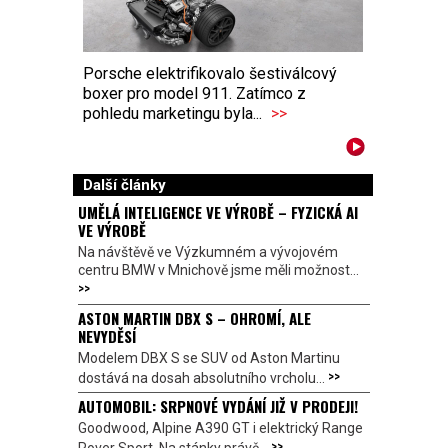
Porsche elektrifikovalo šestiválcový
boxer pro model 911. Zatímco z
pohledu marketingu byla...
>>
Další články
UMĚLÁ INTELIGENCE VE VÝROBĚ – FYZICKÁ AI
VE VÝROBĚ
Na návštěvě ve Výzkumném a vývojovém
centru BMW v Mnichově jsme měli možnost...
>>
ASTON MARTIN DBX S – OHROMÍ, ALE
NEVYDĚSÍ
Modelem DBX S se SUV od Aston Martinu
>>
dostává na dosah absolutního vrcholu...
AUTOMOBIL: SRPNOVÉ VYDÁNÍ JIŽ V PRODEJI!
Goodwood, Alpine A390 GT i elektrický Range
>>
Rover Sport. Na stánky právě...