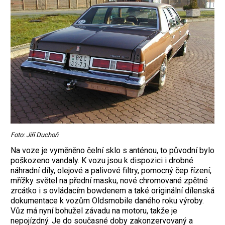
Foto: Jiří Duchoň
Na voze je vyměněno čelní sklo s anténou, to původní bylo
poškozeno vandaly. K vozu jsou k dispozici i drobné
náhradní díly, olejové a palivové filtry, pomocný čep řízení,
mřížky světel na přední masku, nové chromované zpětné
zrcátko i s ovládacím bowdenem a také originální dílenská
dokumentace k vozům Oldsmobile daného roku výroby.
Vůz má nyní bohužel závadu na motoru, takže je
nepojízdný. Je do současné doby zakonzervovaný a