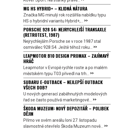
MG HS HYBRID+ – KLIDNÁ NÁTURA
Značka MG minulý rok rozšířila nabídku typu
>>
HS o hybridní variantu Hybrid+,...
PORSCHE 928 S4: NEJRYCHLEJŠÍ TRANSAXLE
(RETROTEST, 1987)
Nejrychlejším Porsche se v roce 1987 stal
>>
osmiválec 928 S4. Ještě téhož roku...
LEAPMOTOR B10 DESIGN PROMAX – ZAJÍMAVÝ
HRÁČ
Leapmotor v Evropě rychle roste a po malém
>>
městském typu T03 přivedl na trh...
SUBARU E-OUTBACK – NEJLEPŠÍ OUTBACK
VŠECH DOB?
U nových generací zaběhnutých modelových
>>
řad se často používá marketingové...
ŠKODA MUZEUM: NOVÝ DEPOZITÁŘ – POLIBEK
DĚJIN
Přímo ve svém areálu loni 27. listopadu
>>
slavnostně otevřelo Škoda Muzeum nově...