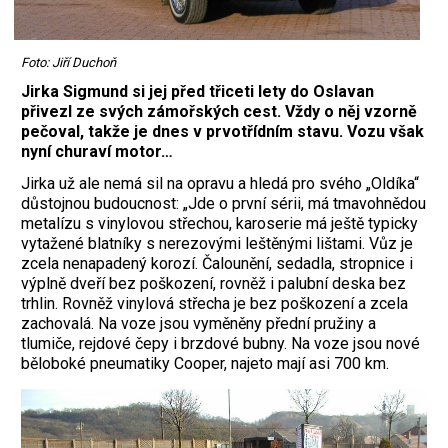
Foto: Jiří Duchoň
Jirka Sigmund si jej před třiceti lety do Oslavan
přivezl ze svých zámořských cest. Vždy o něj vzorně
pečoval, takže je dnes v prvotřídním stavu. Vozu však
nyní churaví motor…
Jirka už ale nemá sil na opravu a hledá pro svého „Oldíka“
důstojnou budoucnost: „Jde o první sérii, má tmavohnědou
metalízu s vinylovou střechou, karoserie má ještě typicky
vytažené blatníky s nerezovými leštěnými lištami. Vůz je
zcela nenapadený korozí. Čalounění, sedadla, stropnice i
výplně dveří bez poškození, rovněž i palubní deska bez
trhlin. Rovněž vinylová střecha je bez poškození a zcela
zachovalá. Na voze jsou vyměněny přední pružiny a
tlumiče, rejdové čepy i brzdové bubny. Na voze jsou nové
běloboké pneumatiky Cooper, najeto mají asi 700 km.