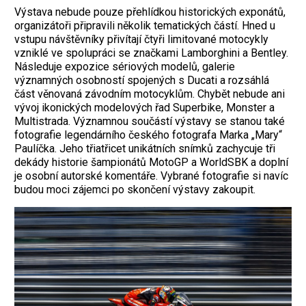
Výstava nebude pouze přehlídkou historických exponátů,
organizátoři připravili několik tematických částí. Hned u
vstupu návštěvníky přivítají čtyři limitované motocykly
vzniklé ve spolupráci se značkami Lamborghini a Bentley.
Následuje expozice sériových modelů, galerie
významných osobností spojených s Ducati a rozsáhlá
část věnovaná závodním motocyklům. Chybět nebude ani
vývoj ikonických modelových řad Superbike, Monster a
Multistrada. Významnou součástí výstavy se stanou také
fotografie legendárního českého fotografa Marka „Mary“
Paulíčka. Jeho třiatřicet unikátních snímků zachycuje tři
dekády historie šampionátů MotoGP a WorldSBK a doplní
je osobní autorské komentáře. Vybrané fotografie si navíc
budou moci zájemci po skončení výstavy zakoupit.