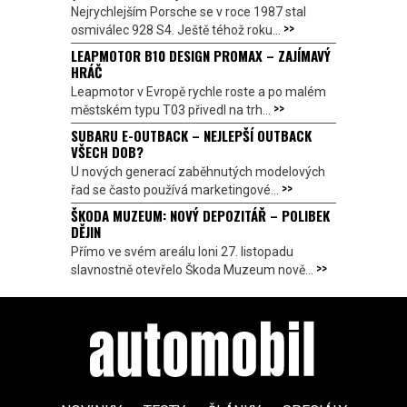
Nejrychlejším Porsche se v roce 1987 stal
>>
osmiválec 928 S4. Ještě téhož roku...
LEAPMOTOR B10 DESIGN PROMAX – ZAJÍMAVÝ
HRÁČ
Leapmotor v Evropě rychle roste a po malém
>>
městském typu T03 přivedl na trh...
SUBARU E-OUTBACK – NEJLEPŠÍ OUTBACK
VŠECH DOB?
U nových generací zaběhnutých modelových
>>
řad se často používá marketingové...
ŠKODA MUZEUM: NOVÝ DEPOZITÁŘ – POLIBEK
DĚJIN
Přímo ve svém areálu loni 27. listopadu
>>
slavnostně otevřelo Škoda Muzeum nově...