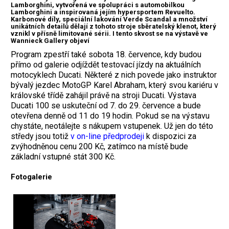
Lamborghini, vytvořená ve spolupráci s automobilkou
Lamborghini a inspirovaná jejím hypersportem Revuelto.
Karbonové díly, speciální lakování Verde Scandal a množství
unikátních detailů dělají z tohoto stroje sběratelský klenot, který
vznikl v přísně limitované sérii. I tento skvost se na výstavě ve
Wannieck Gallery objeví
Program zpestří také sobota 18. července, kdy budou
přímo od galerie odjíždět testovací jízdy na aktuálních
motocyklech Ducati. Některé z nich povede jako instruktor
bývalý jezdec MotoGP Karel Abraham, který svou kariéru v
královské třídě zahájil právě na stroji Ducati. Výstava
Ducati 100 se uskuteční od 7. do 29. července a bude
otevřena denně od 11 do 19 hodin. Pokud se na výstavu
chystáte, neotálejte s nákupem vstupenek. Už jen do této
středy jsou totiž
v on-line předprodeji
k dispozici za
zvýhodněnou cenu 200 Kč, zatímco na místě bude
základní vstupné stát 300 Kč.
Fotogalerie