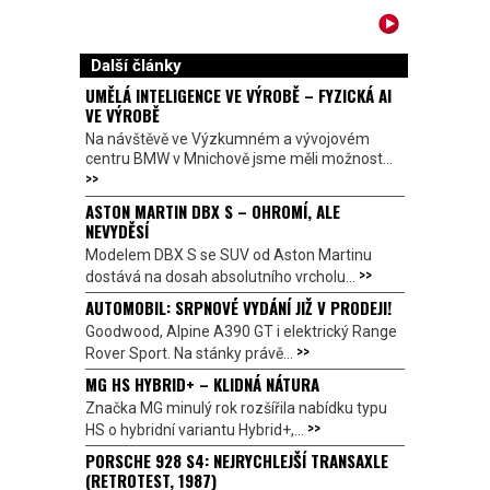
Další články
UMĚLÁ INTELIGENCE VE VÝROBĚ – FYZICKÁ AI
VE VÝROBĚ
Na návštěvě ve Výzkumném a vývojovém
centru BMW v Mnichově jsme měli možnost...
>>
ASTON MARTIN DBX S – OHROMÍ, ALE
NEVYDĚSÍ
Modelem DBX S se SUV od Aston Martinu
>>
dostává na dosah absolutního vrcholu...
AUTOMOBIL: SRPNOVÉ VYDÁNÍ JIŽ V PRODEJI!
Goodwood, Alpine A390 GT i elektrický Range
>>
Rover Sport. Na stánky právě...
MG HS HYBRID+ – KLIDNÁ NÁTURA
Značka MG minulý rok rozšířila nabídku typu
>>
HS o hybridní variantu Hybrid+,...
PORSCHE 928 S4: NEJRYCHLEJŠÍ TRANSAXLE
(RETROTEST, 1987)