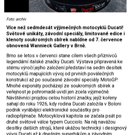
Foto: archiv
Více než sedmdesát výjimečných motocyklů Ducati!
Světové unikáty, závodní speciály, limitované edice i
klenoty soukromých sbírek nabídne od 7. července
obnovená Wannieck Gallery v Brně.
Brno se letos v červenci stane cílem všech příznivců
legendární italské značky Ducati. Výstava připravená ke
stému výročí jejího založení představí na sedm desítek
motocyklů mapujících vývoj od prvních poválečných
konstrukcí až po současné závodní speciály MotoGP.
Mnohé exponáty pocházejí ze soukromých sbírek a
veřejnost je pohromadě uvidí jen zcela výjimečně.
Návštěvníci projdou celou historií značky, jejíž kořeny
sahají do roku 1926, kdy rodina Ducati založila v Boloni
podnik vyrábějící elektronické součástky pro
radiopřijímače. Motocyklová kapitola se začala psát po
druhé světové válce typem Cucciolo. Na něj navážou
desítky dalších strojů, které ukážou technický i designový
vývoj Ducati až k dnešním superbikům a závodním