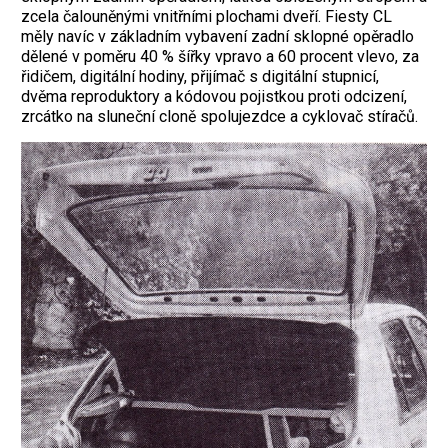
zcela čalouněnými vnitřními plochami dveří. Fiesty CL
měly navíc v základním vybavení zadní sklopné opěradlo
dělené v poměru 40 % šířky vpravo a 60 procent vlevo, za
řidičem, digitální hodiny, přijímač s digitální stupnicí,
dvěma reproduktory a kódovou pojistkou proti odcizení,
zrcátko na sluneční cloně spolujezdce a cyklovač stíračů.