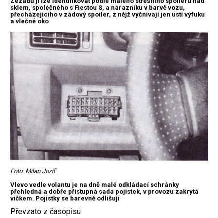
Zezadu ji lze identifikovat podle malého střešního spoileru nad
sklem, společného s Fiestou S, a nárazníku v barvě vozu,
přecházejícího v zádový spoiler, z nějž vyčnívají jen ústí výfuku
a vlečné oko
Foto: Milan Jozíf
Vlevo vedle volantu je na dně malé odkládací schránky
přehledná a dobře přístupná sada pojistek, v provozu zakrytá
víčkem. Pojistky se barevně odlišují
Převzato z časopisu