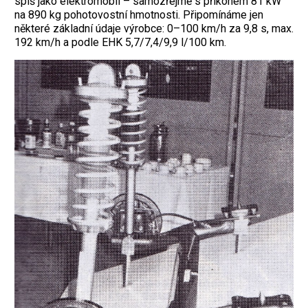
spíš jako elektromobil – samozřejmě s příkonem 81 kW
na 890 kg pohotovostní hmotnosti. Připomínáme jen
některé základní údaje výrobce: 0–100 km/h za 9,8 s, max.
192 km/h a podle EHK 5,7/7,4/9,9 l/100 km.