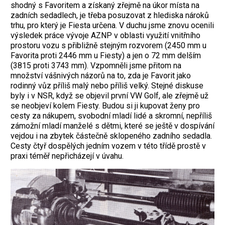
shodný s Favoritem a získaný zřejmě na úkor místa na
zadních sedadlech, je třeba posuzovat z hlediska nároků
trhu, pro který je Fiesta určena. V duchu jsme znovu ocenili
výsledek práce vývoje AZNP v oblasti využití vnitřního
prostoru vozu s přibližně stejným rozvorem (2450 mm u
Favorita proti 2446 mm u Fiesty) a jen o 72 mm delším
(3815 proti 3743 mm). Vzpomněli jsme přitom na
množství vášnivých názorů na to, zda je Favorit jako
rodinný vůz příliš malý nebo příliš velký. Stejné diskuse
byly i v NSR, když se objevil první VW Golf, ale zřejmě už
se neobjeví kolem Fiesty. Budou si ji kupovat ženy pro
cesty za nákupem, svobodní mladí lidé a skromní, nepříliš
zámožní mladí manželé s dětmi, které se ještě v dospívání
vejdou i na zbytek částečně sklopeného zadního sedadla.
Cesty čtyř dospělých jedním vozem v této třídě prostě v
praxi téměř nepřicházejí v úvahu.