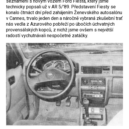
seznámení s novým vozem Ford Fiesta, který jsme
technicky popsali už v AR 5/'89. Představení Fiesty se
konalo čtrnáct dní před zahájením Ženevského autosalónu
v Cannes, trvalo jeden den a náročně vybraná zkušební trať
nás vedla z Azurového pobřeží po úbočích úchvatných
provensálských kopců, z nichž jsme ovšem s největší
radostí vychutnávali nespočetné zatáčky.