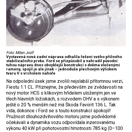
Foto: Milan Jozíf
Vystavená nová zadní náprava odhalila řešení svého příčného
stabilizačního prvku. Ford se přizpůsobil a nahradil původní
tuhou nápravu dnes obvyklejší konstrukcí s dvěma vlečenými
rameny, spojil je ale jinak – jednoduše plechovým výliskem
tvaru V s vrcholem nahoře
Na odpolední úsek jsme zvolili nejslabší přítomnou verzi,
Fiestu 1.1 CL. Přiznejme, že především ze zvědavosti na
nový motor HCS s klikovým hřídelem uloženým jen ve
třech hlavních ložiskách, s rozvodem OHV a s výkonem
ještě o 20 % menším než má Škoda Favorit 136 L. Tak
vida, dokonce i Ford se s touto konstrukcí spokojil!
Pružnost dlouhozdvihového motoru jsme podvědomě
očekávali a dynamika vozu odpovídala inzerovanému
výkonu 40 kW při pohotovostní hmotnosti 785 kg (0–100