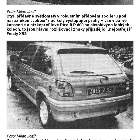
Foto: Milan Jozíf
Čtyři přídavné světlomety v robustním přídovém spoileru pod
nárazníkem, „obočí“ nad koly vystupující prahy – vše v barvě
karoserie a nízkoprofilové Pirelli P 600 na působivých lehkých
kolech, to jsou hlavní rozlišovací znaky přijíždějící „nejostřejší“
Fiesty XR2i
Foto: Milan Jozíf