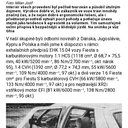
Foto: Milan Jozíf
Interiér všech provedení byl pečlivě tvarován a působil útulným
dojmem. Výrobce dobře ví, že zákazník ve voze tráví mnohdy
značný čas, a že nejen dobré ergonomické řešení, ale i
přívětivost prostředí vytváří pocit pohody a potlačuje únavu
stejně jako tendence k agresivitě za volantem. Tím samozřejmě
velmi přispívá k bezpečnější a klidnější jízdě. Na snímku je vůz
Ghia
V naší skupině byli odborní novináři z Dánska, Jugoslávie,
Kypru a Polska a měli jsme k dispozici v rámci
exhalačních předpisů EHK 15.04 vozy Fiesta s
karburátorovými motory 1.1 HCS (1118 cm³, Ø 68,7 × 75,5
mm, 40 kW/5200 min⁻¹, 86 N.m/2700 min⁻¹, okt. nárok
95), 1.4 CVH (1392 cm³, Ø 77,2 × 74,3 mm, 55 kW/5600
min⁻¹, 109 N.m/4000 min⁻¹, 97 okt.) a dvě verze 1.6 Fiesta
cm³: pro Fiestu S karburátorový CVH (66 kW/5800 min⁻¹,
133 N.m/4000 min⁻¹, 97 okt.) a pro nejdravější XR2i
vstřikový motor EFI (81 kW/6000 min⁻¹, 138 N.m/2800
min⁻¹, 95 okt.).