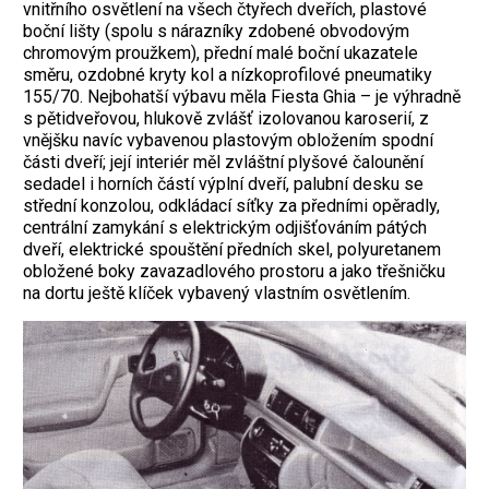
vnitřního osvětlení na všech čtyřech dveřích, plastové
boční lišty (spolu s nárazníky zdobené obvodovým
chromovým proužkem), přední malé boční ukazatele
směru, ozdobné kryty kol a nízkoprofilové pneumatiky
155/70. Nejbohatší výbavu měla Fiesta Ghia – je výhradně
s pětidveřovou, hlukově zvlášť izolovanou karoserií, z
vnějšku navíc vybavenou plastovým obložením spodní
části dveří; její interiér měl zvláštní plyšové čalounění
sedadel i horních částí výplní dveří, palubní desku se
střední konzolou, odkládací síťky za předními opěradly,
centrální zamykání s elektrickým odjišťováním pátých
dveří, elektrické spouštění předních skel, polyuretanem
obložené boky zavazadlového prostoru a jako třešničku
na dortu ještě klíček vybavený vlastním osvětlením.