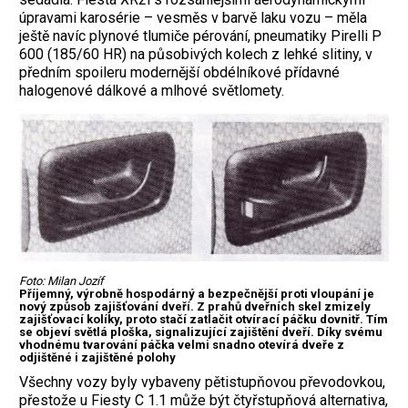
úpravami karosérie – vesměs v barvě laku vozu – měla
ještě navíc plynové tlumiče pérování, pneumatiky Pirelli P
600 (185/60 HR) na působivých kolech z lehké slitiny, v
předním spoileru modernější obdélníkové přídavné
halogenové dálkové a mlhové světlomety.
Foto: Milan Jozíf
Příjemný, výrobně hospodárný a bezpečnější proti vloupání je
nový způsob zajišťování dveří. Z prahů dveřních skel zmizely
zajišťovací kolíky, proto stačí zatlačit otvírací páčku dovnitř. Tím
se objeví světlá ploška, signalizující zajištění dveří. Díky svému
vhodnému tvarování páčka velmi snadno otevírá dveře z
odjištěné i zajištěné polohy
Všechny vozy byly vybaveny pětistupňovou převodovkou,
přestože u Fiesty C 1.1 může být čtyřstupňová alternativa,