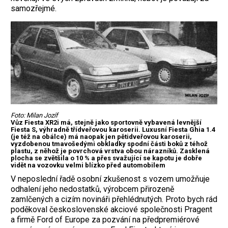
samozřejmé.
Foto: Milan Jozíf
Vůz Fiesta XR2i má, stejně jako sportovně vybavená levnější
Fiesta S, výhradně třídveřovou karoserii. Luxusní Fiesta Ghia 1.4
(je též na obálce) má naopak jen pětidveřovou karoserii,
vyzdobenou tmavošedými obkladky spodní části boků z téhož
plastu, z něhož je povrchová vrstva obou nárazníků. Zasklená
plocha se zvětšila o 10 % a přes svažující se kapotu je dobře
vidět na vozovku velmi blízko před automobilem
V neposlední řadě osobní zkušenost s vozem umožňuje
odhalení jeho nedostatků, výrobcem přirozeně
zamlčených a cizím novináři přehlédnutých. Proto bych rád
poděkoval československé akciové společnosti Pragent
a firmě Ford of Europe za pozvání na předpremiérové