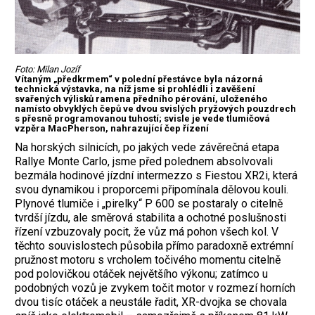
Foto: Milan Jozíf
Vítaným „předkrmem“ v polední přestávce byla názorná
technická výstavka, na níž jsme si prohlédli i zavěšení
svařených výlisků ramena předního pérování, uloženého
namísto obvyklých čepů ve dvou svislých pryžových pouzdrech
s přesně programovanou tuhostí; svisle je vede tlumičová
vzpěra MacPherson, nahrazující čep řízení
Na horských silnicích, po jakých vede závěrečná etapa
Rallye Monte Carlo, jsme před polednem absolvovali
bezmála hodinové jízdní intermezzo s Fiestou XR2i, která
svou dynamikou i proporcemi připomínala dělovou kouli.
Plynové tlumiče i „pirelky“ P 600 se postaraly o citelně
tvrdší jízdu, ale směrová stabilita a ochotné poslušnosti
řízení vzbuzovaly pocit, že vůz má pohon všech kol. V
těchto souvislostech působila přímo paradoxně extrémní
pružnost motoru s vrcholem točivého momentu citelně
pod polovičkou otáček největšího výkonu; zatímco u
podobných vozů je zvykem točit motor v rozmezí horních
dvou tisíc otáček a neustále řadit, XR-dvojka se chovala