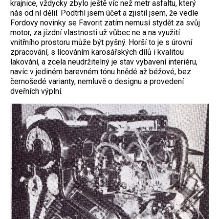
krajnice, vždycky zbylo ještě víc než metr asfaltu, který
nás od ní dělil. Podtrhl jsem účet a zjistil jsem, že vedle
Fordovy novinky se Favorit zatím nemusí stydět za svůj
motor, za jízdní vlastnosti už vůbec ne a na využití
vnitřního prostoru může být pyšný. Horší to je s úrovní
zpracování, s lícováním karosářských dílů i kvalitou
lakování, a zcela neudržitelný je stav vybavení interiéru,
navíc v jediném barevném tónu hnědé až béžové, bez
černošedé varianty, nemluvě o designu a provedení
dveřních výplní.