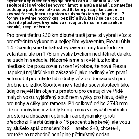
čtyřletého společného vývoje firem Ford a Gammar AG ve
spolupráci s výrobci pěnových hmot, plastů a nářadí. Dostatečně
poddajná potahová látka se pod tlakem přisaje ke stěnám
kovové formy, která se potom ve dvou fázích vyplní pěnou. Z
formy se vyjme hotový kus, bez šití a švů, který se pak pouze
vloží do plastových výlisků zakrývajících nosné konstrukce
sedáků, resp. opěradel
Pro první třetinu 230 km dlouhé tratě jsme si vybrali vůz s
prostředním výkonem a nejlepším vybavením, Fiestu Ghia
1.4. Ocenili jsme bohatost vybavení i míry komfortu za
volantem, ale při 178 cm výšky bychom nechtěli jet daleko
na zadním sedadle. Názorně jsme si ověřili, z kolika
hledisek lze posuzovat tvrzení výrobce, že nová Fiesta
uspokojí nejširší okruh zákazníků jako rodinný vůz, první
automobil pro mladé lidi i druhý vůz do domácnosti pro
drobné pojížďky. Sportovní je v těchto souvislostech také
údaj o největším objemu prostoru pro cestující ve třídě
malých vozů, vyjádřený součinem výšky pro hlavu, délky
pro nohy a šířky pro ramena. Při celkové délce 3743 mm
jde nepochybně o zdařilý kompromis ve využití vnitřního
prostoru a dosažení optimální aerodynamiky (proti
předchozí Fiestě údajně o 15 procent zlepšené), ale vozu
by slušelo spíš označení 2+2 – anebo 2+3, chcete-li,
protože to rozhodně není plně pětimístný sedan.