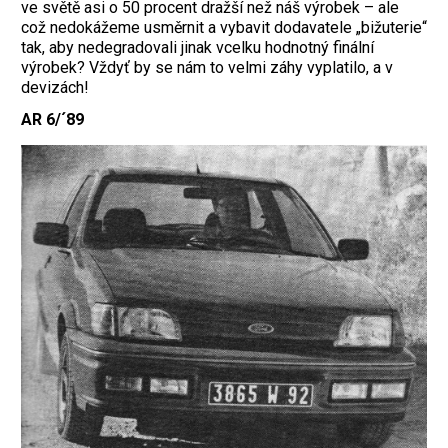
ve světě asi o 50 procent dražší než náš výrobek – ale
což nedokážeme usměrnit a vybavit dodavatele „bižuterie“
tak, aby nedegradovali jinak vcelku hodnotný finální
výrobek? Vždyť by se nám to velmi záhy vyplatilo, a v
devizách!
AR 6/´89