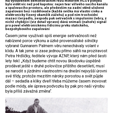
Na vystaveném demonstračním řezu motorem HCS v pohybu
bylo vidět víc než pod kapotou: nejen tvar vířivého sacího kanálu
a spalovacího prostoru, ale především na zadní stěně uložené
zapalování bez rozdělovače (každá svíčka má vlastní cívku a
elektronicky řízený okamžik zážehu) a pod ním trochoidní
mazací čerpadlo, zespodu pak setrvačník s impulsními žebry, z
nichž chybějící (viz detail vpravo) dává snímači (nahoře) signál
pro povel elektronickému řídicímu prvku statického,
bezpohybového zapalování
Časem jsme využívali spíš energie setrvačnosti než
nabízené porce výkonu a úzké provensálské silničky
vybrané Gunnarem Palmem věru nenechávaly volant v
klidu. A tak jsme si zase jednou přímo sáhli na prozíravost
Petra Hrdličky, ředitele vývoje AZNP, který nám před šesti
lety řekl: „Když budeme chtít novou škodovku úspěšně
prodávat ještě v druhé polovičce příštího desetiletí, musí
se narodit s jízdními vlastnostmi na dnešní nejvyšší úrovni
své třídy, protože mezitím nároky porostou a svět půjde
dál – sedadla a kliky dveří třeba můžeme časem inovovat
podle módy, ale úprava podvozku by pak pro naši výrobu
byla příliš závažná změna“.