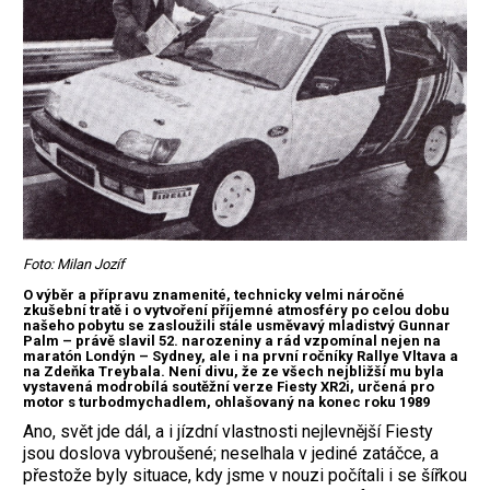
Foto: Milan Jozíf
O výběr a přípravu znamenité, technicky velmi náročné
zkušební tratě i o vytvoření příjemné atmosféry po celou dobu
našeho pobytu se zasloužili stále usměvavý mladistvý Gunnar
Palm – právě slavil 52. narozeniny a rád vzpomínal nejen na
maratón Londýn – Sydney, ale i na první ročníky Rallye Vltava a
na Zdeňka Treybala. Není divu, že ze všech nejbližší mu byla
vystavená modrobílá soutěžní verze Fiesty XR2i, určená pro
motor s turbodmychadlem, ohlašovaný na konec roku 1989
Ano, svět jde dál, a i jízdní vlastnosti nejlevnější Fiesty
jsou doslova vybroušené; neselhala v jediné zatáčce, a
přestože byly situace, kdy jsme v nouzi počítali i se šířkou