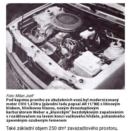
Foto: Milan Jozíf
Pod kapotou prvního ze zkušebních vozů byl modernizovaný
motor CVH 1,4 litru (původní řadu popsal AR 11/'80) s litinovým
blokem, hliníkovou hlavou, novým dvoustupňovým
karburátorem Weber a „klasickým“ bezdotykovým zapalováním
s rozdělovačem na levém konci vačkového hřídele, poháněného
zpevněným ozubeným řemenem
Také základní objem 250 dm³ zavazadlového prostoru,