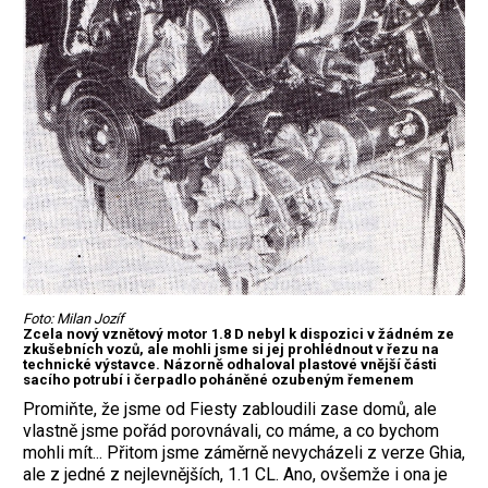
Foto: Milan Jozíf
Zcela nový vznětový motor 1.8 D nebyl k dispozici v žádném ze
zkušebních vozů, ale mohli jsme si jej prohlédnout v řezu na
technické výstavce. Názorně odhaloval plastové vnější části
sacího potrubí i čerpadlo poháněné ozubeným řemenem
Promiňte, že jsme od Fiesty zabloudili zase domů, ale
vlastně jsme pořád porovnávali, co máme, a co bychom
mohli mít... Přitom jsme záměrně nevycházeli z verze Ghia,
ale z jedné z nejlevnějších, 1.1 CL. Ano, ovšemže i ona je