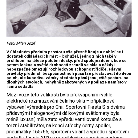
Foto: Milan Jozíf
V úhledném předním prostoru vše přesně lícuje a nabízí se i
dostatek odkládacích míst – bohužel, jedno z nich také v
prohlubni na tělese palubní desky, před spolujezdcem, kde se
potom leskne a světlé drobnosti zrcadlí ve skle a někdy i
nebezpečně omezují rozhledovou schopnost řidiče. Hlavní
průvlaky předních bezpečnostních pásů lze přestavovat do dvou
poloh, ale kupodivu zámky předních pásů jsou ještě postaru na
dlouhých stvolech, nehybně zakotvených v podlaze namísto v
rámu sedadla
Mezi vozy této velikosti bylo překvapením rychlé
elektrické rozmrazování čelního skla – příplatkové
vybavení výhradně pro Ghii. Sportovní Fiesta S s dvěma
přídavnými halogenovými dálkovými světlomety byla
méně luxusní, měla zato vpředu ventilované kotouče a
torzní stabilizátor, na konci střechy černý spoiler,
pneumatiky 165/65, sportovní volant a vpředu i sportovní
sedadla. Fiesta XR2i s rozsáhlejšími aerodynamickými