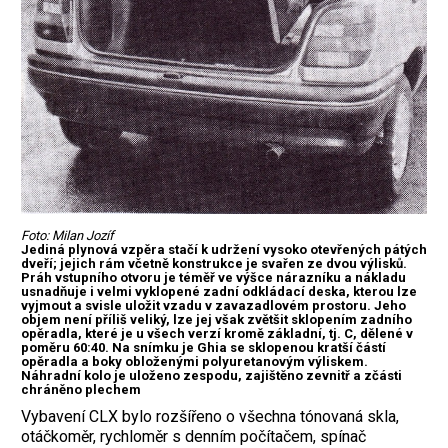
Foto: Milan Jozíf
Jediná plynová vzpěra stačí k udržení vysoko otevřených pátých
dveří; jejich rám včetně konstrukce je svařen ze dvou výlisků.
Práh vstupního otvoru je téměř ve výšce nárazníku a nákladu
usnadňuje i velmi vyklopené zadní odkládací deska, kterou lze
vyjmout a svisle uložit vzadu v zavazadlovém prostoru. Jeho
objem není příliš veliký, lze jej však zvětšit sklopením zadního
opěradla, které je u všech verzí kromě základní, tj. C, dělené v
poměru 60:40. Na snímku je Ghia se sklopenou kratší částí
opěradla a boky obloženými polyuretanovým výliskem.
Náhradní kolo je uloženo zespodu, zajištěno zevnitř a zčásti
chráněno plechem
Vybavení CLX bylo rozšířeno o všechna tónovaná skla,
otáčkoměr, rychloměr s denním počítačem, spínač