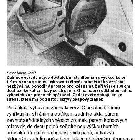
Foto: Milan Jozíf
Zatímco vpředu najde dostatek místa dlouhán s výškou kolem
1,9 m, vzadu se musí uskrovnit i člověk průměrného vzrůstu:
nezbývá mu pohodlný prostor pro kolena a už při výšce 178 cm
dochází ke kolizi hlavy se stropem. Ghia nabízí odkládací síť na
výliscích zad předních opěradel. Zadní dveře sahají jen ke
střeše, která má pod lištou skrytý okapový žlábek
Plná škála vybavení začínala verzí C se standardním
vyhříváním, stíráním a ostřikem zadního skla, párem
zevnitř seřiditelných vnějších zrcátek, párem koncových
mlhovek, do dvou poloh seřiditelnou výškou horních
průvlaků předních samonavíjecích pásů, celistvým
sklopným zadním opěradlem, látkou obloženým stropem a