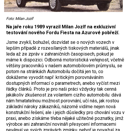
Foto: Milan Jozíf
Na jaře roku 1989 vyrazil Milan Jozíf na exkluzivní
testování nového Fordu Fiesta na Azurové pobřeží.
Jsme zvyklí, bohužel, dozvídat se o nových vozech v
lepším případě z rozesílaných tiskových materiálů, jinak
leda až ze zpráv v zahraničních časopisech, pokud je
máme k dispozici. Odborná motoristická veřejnost, včetně
většiny pracovníků v našem automobilovém průmyslu, se
potom na stránkách Automobilu dočítá jen to, co
dokážeme vyvodit např. kritickým porovnáváním
dostupných informací o parametrech, anebo vyčíst mezi
řádky článků. Proto je pro naši práci vždycky tak cenná
jakákoliv zkušenost za volantem cizího automobilu: dává
nám hmatatelnou možnost porovnání, učí nás, jak rostou
základní nároky zákazníků, názorně vidíme nejen nová
konstrukční řešení, ale i jejich důsledky pro chování vozu v
praxi, anebo získáme třeba nějaké užitečné poznatky, jimž
výrobce ani zahraniční novináři přesycení informacemi
nevěnují ve svých zprávách zmínku, neboť je považují za