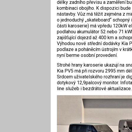
délky zadního převisu a zaměření bu
kombinaci obojího. K dispozici bud
nástavby. Vůz má těžit zejména z mi
o jednoduchý „skateboard“ schopný i
části karoserie) má vpředu 120kW 
podlahou akumulátor 52 nebo 71 kWh
zajišťující dojezd až 400 km a schopn
Výhodou nové střední dodávky Kia P
podlaze a poháněcím ústrojím v krátk
nyní berme osobní provedení.
Strohé hrany karoserie ukazují na sn
Kia PV5 má při rozvoru 2995 mm dél
Srdcem uživatelského rozhraní je digi
dotykový 12,9palcový monitor. Infot
line služeb i bezdrátové aktualizace.