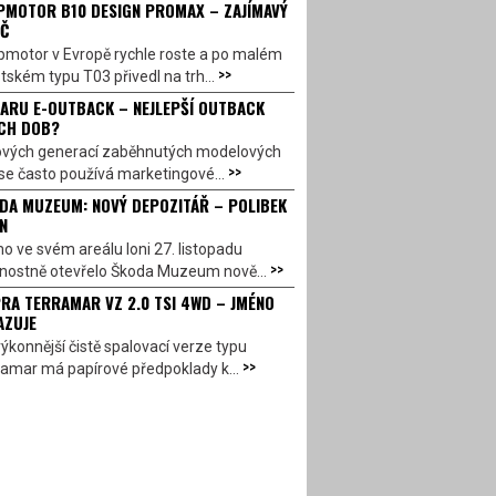
PMOTOR B10 DESIGN PROMAX – ZAJÍMAVÝ
Č
pmotor v Evropě rychle roste a po malém
>>
ském typu T03 přivedl na trh...
ARU E-OUTBACK – NEJLEPŠÍ OUTBACK
CH DOB?
ových generací zaběhnutých modelových
>>
se často používá marketingové...
DA MUZEUM: NOVÝ DEPOZITÁŘ – POLIBEK
N
o ve svém areálu loni 27. listopadu
>>
vnostně otevřelo Škoda Muzeum nově...
RA TERRAMAR VZ 2.0 TSI 4WD – JMÉNO
AZUJE
ýkonnější čistě spalovací verze typu
>>
amar má papírové předpoklady k...