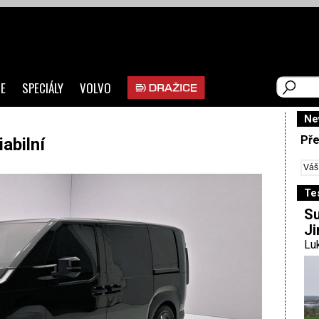
E
SPECIÁLY
VOLVO
Ne
Pře
abilní
Te
Su
Ji
Luk