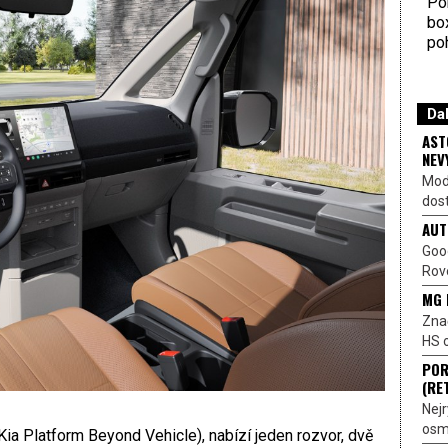
Por
bo
poh
Dal
AST
NEV
Mod
dost
AUT
Goo
Rove
MG 
Znač
HS o
POR
(RE
Nejr
osmi
Kia Platform Beyond Vehicle), nabízí jeden rozvor, dvě