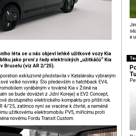
Ji
sá
a u
ního léta se u nás objeví lehké užitkové vozy Kia
Te
iku jako první z řady elektrických „užitkáčů“ Kia
v Bruselu (viz AR 2/’25).
Po
Tu
poration exkluzivně představila v Katalánsku vybraným
Pe
své velké novinky. Šlo především o hatchback EV4,
tromobilem vyráběným v továrně Kia v Žilině na
ám se bude dovážet z Jižní Koreje) a EV2 Concept,
vě dostupného elektrického kompaktu pro příští rok.
R 4/’25, zatímco nyní se vracíme k čtvrté, a neméně
ému užitkovému elektromobilu PV5, mířícímu proti
ména novému Fordu Transit Custom.