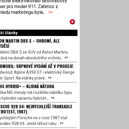
sche elektrifikovalo šestiválcový
xer pro model 911. Zatímco z
ledu marketingu byla...
>>
ší články
ON MARTIN DBX S – OHROMÍ, ALE
YDĚSÍ
elem DBX S se SUV od Aston Martinu
>>
ává na dosah absolutního vrcholu...
OMOBIL: SRPNOVÉ VYDÁNÍ JIŽ V PRODEJI!
dwood, Alpine A390 GT i elektrický Range
>>
r Sport. Na stánky právě...
HS HYBRID+ – KLIDNÁ NÁTURA
ka MG minulý rok rozšířila nabídku typu
>>
 hybridní variantu Hybrid+,...
SCHE 928 S4: NEJRYCHLEJŠÍ TRANSAXLE
TROTEST, 1987)
ychlejším Porsche se v roce 1987 stal
>>
válec 928 S4. Ještě téhož roku...