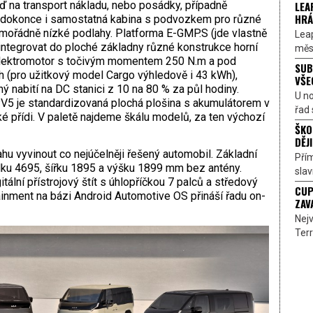
LEA
ď na transport nákladu, nebo posádky, případně
HRÁ
e dokonce i samostatná kabina s podvozkem pro různé
mořádně nízké podlahy. Platforma E-GMP.S (jde vlastně
Lea
ntegrovat do ploché základny různé konstrukce horní
měst
elektromotor s točivým momentem 250 N.m a pod
SUB
 (pro užitkový model Cargo výhledově i 43 kWh),
VŠE
ý nabití na DC stanici z 10 na 80 % za půl hodiny.
U n
V5 je standardizovaná plochá plošina s akumulátorem v
řad 
é přídi. V paletě najdeme škálu modelů, za ten výchozí
ŠKO
DĚJI
ahu vyvinout co nejúčelněji řešený automobil. Základní
Přím
ku 4695, šířku 1895 a výšku 1899 mm bez antény.
sla
tální přístrojový štít s úhlopříčkou 7 palců a středový
CUP
ainment na bázi Android Automotive OS přináší řadu on-
ZAV
Nejv
Terr