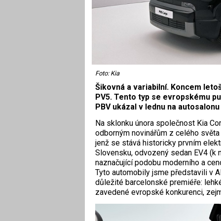
Foto: Kia
Šikovná a variabilní. Koncem letoš
PV5. Tento typ se evropskému publ
PBV ukázal v lednu na autosalonu 
Na sklonku února společnost Kia Cor
odborným novinářům z celého světa 
jenž se stává historicky prvním elek
Slovensku, odvozený sedan EV4 (k n
naznačující podobu moderního a ceno
Tyto automobily jsme představili v A
důležité barcelonské premiéře: lehk
zavedené evropské konkurenci, zej