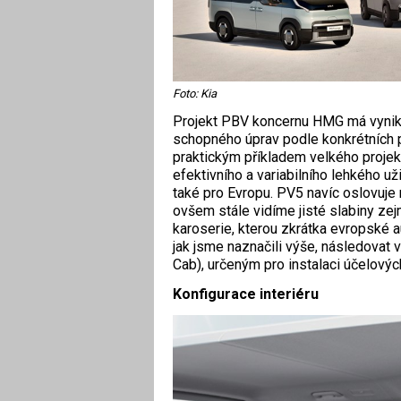
Foto: Kia
Projekt PBV koncernu HMG má vynikn
schopného úprav podle konkrétních 
praktickým příkladem velkého proje
efektivního a variabilního lehkého 
také pro Evropu. PV5 navíc oslovuje
ovšem stále vidíme jisté slabiny zej
karoserie, kterou zkrátka evropské a
jak jsme naznačili výše, následov
Cab), určeným pro instalaci účelovýc
Konfigurace interiéru