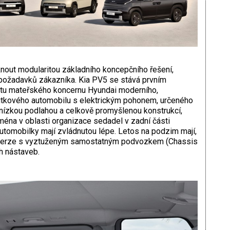
out modularitou základního koncepčního řešení,
požadavků zákazníka. Kia PV5 se stává prvním
ktu mateřského koncernu Hyundai moderního,
užitkového automobilu s elektrickým pohonem, určeného
 nízkou podlahou a celkově promyšlenou konstrukcí,
ména v oblasti organizace sedadel v zadní části
utomobilky mají zvládnutou lépe. Letos na podzim mají,
at verze s vyztuženým samostatným podvozkem (Chassis
h nástaveb.