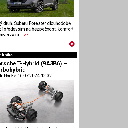
ný druh. Subaru Forester dlouhodobě
zí především na bezpečnost, komfort
niverzální...
>>
chnika
rsche T-Hybrid (9A3B6) –
rbohybrid
tr Hanke 16.07.2024 13:32