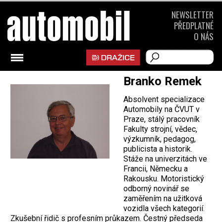
NEWSLETTER
PŘEDPLATNÉ
O NÁS
Branko Remek
Absolvent specializace
Automobily na ČVUT v
Praze, stálý pracovník
Fakulty strojní, vědec,
výzkumník, pedagog,
publicista a historik.
Stáže na univerzitách ve
Francii, Německu a
Rakousku. Motoristický
odborný novinář se
zaměřením na užitková
vozidla všech kategorií.
Zkušební řidič s profesním průkazem. Čestný předseda