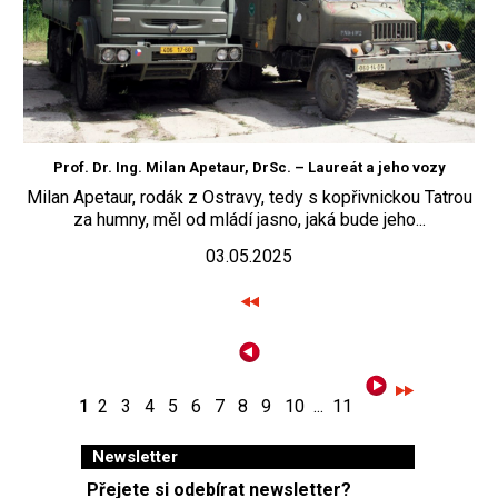
Prof. Dr. Ing. Milan Apetaur, DrSc. – Laureát a jeho vozy
Milan Apetaur, rodák z Ostravy, tedy s kopřivnickou Tatrou
za humny, měl od mládí jasno, jaká bude jeho...
03.05.2025
1
2
3
4
5
6
7
8
9
10
...
11
Newsletter
Přejete si odebírat newsletter?