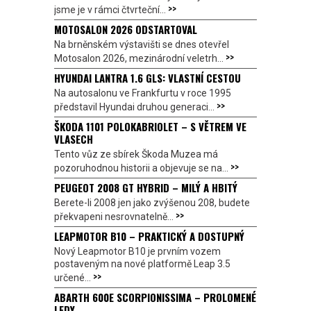
>>
jsme je v rámci čtvrteční...
MOTOSALON 2026 ODSTARTOVAL
Na brněnském výstavišti se dnes otevřel
>>
Motosalon 2026, mezinárodní veletrh...
HYUNDAI LANTRA 1.6 GLS: VLASTNÍ CESTOU
Na autosalonu ve Frankfurtu v roce 1995
>>
představil Hyundai druhou generaci...
ŠKODA 1101 POLOKABRIOLET – S VĚTREM VE
VLASECH
Tento vůz ze sbírek Škoda Muzea má
>>
pozoruhodnou historii a objevuje se na...
PEUGEOT 2008 GT HYBRID – MILÝ A HBITÝ
Berete-li 2008 jen jako zvýšenou 208, budete
>>
překvapeni nesrovnatelně...
LEAPMOTOR B10 – PRAKTICKÝ A DOSTUPNÝ
Nový Leapmotor B10 je prvním vozem
postaveným na nové platformě Leap 3.5
>>
určené...
ABARTH 600E SCORPIONISSIMA – PROLOMENÉ
LEDY