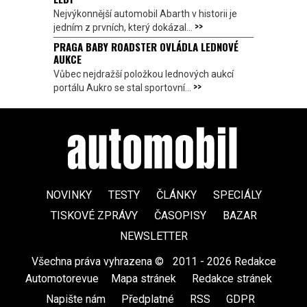
Nejvýkonnější automobil Abarth v historii je
>>
jedním z prvních, který dokázal...
PRAGA BABY ROADSTER OVLÁDLA LEDNOVÉ
AUKCE
Vůbec nejdražší položkou lednových aukcí
>>
portálu Aukro se stal sportovní...
NOVINKY
TESTY
ČLÁNKY
SPECIÁLY
TISKOVÉ ZPRÁVY
ČASOPISY
BAZAR
NEWSLETTER
Všechna práva vyhrazena ©
|
2011 - 2026 Redakce
Automotorevue
|
Mapa stránek
|
Redakce stránek
|
Napište nám
|
Předplatné
|
RSS
|
GDPR
|