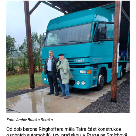
Foto: Archiv Branka Remka
Od dob barona Ringhoffera měla Tatra část konstrukce
osobních automobilů, tzv. pražskou, v Praze na Smíchově