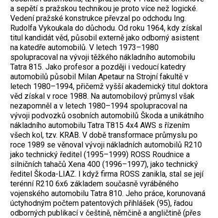
a sepětí s pražskou technikou je proto více než logické.
Vedení pražské konstrukce převzal po odchodu Ing.
Rudolfa Vykoukala do důchodu. Od roku 1964, kdy získal
titul kandidát věd, působil externě jako odborný asistent
na katedře automobilů. V letech 1973–1980
spolupracoval na vývoji těžkého nákladního automobilu
Tatra 815. Jako profesor a později i vedoucí katedry
automobilů působil Milan Apetaur na Strojní fakultě v
letech 1980–1994, přičemž vyšší akademický titul doktora
věd získal v roce 1988. Na automobilový průmysl však
nezapomněl a v letech 1980–1994 spolupracoval na
vývoji podvozků osobních automobilů Škoda a unikátního
nákladního automobilu Tatra T815 4x4 AWS s řízením
všech kol, tzv. KRAB. V době transformace průmyslu po
roce 1989 se věnoval vývoji nákladních automobilů R210
jako technický ředitel (1995–1999) ROSS Roudnice a
silničních tahačů Xena 400 (1996–1997), jako technický
ředitel Škoda-LIAZ. I když firma ROSS zanikla, stal se její
terénní R210 6x6 základem současně vyráběného
vojenského automobilu Tatra 810. Jeho práce, korunovaná
úctyhodným počtem patentových přihlášek (95), řadou
odborných publikací v češtině, němčině a angličtině (přes