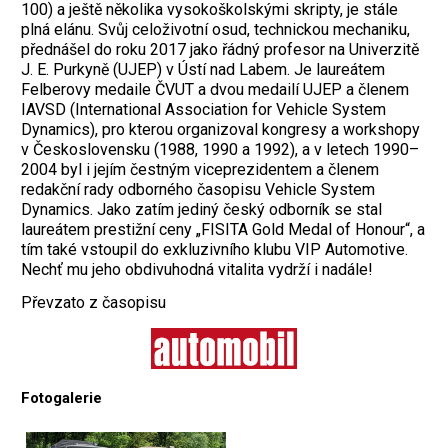
100) a ještě několika vysokoškolskými skripty, je stále
plná elánu. Svůj celoživotní osud, technickou mechaniku,
přednášel do roku 2017 jako řádný profesor na Univerzitě
J. E. Purkyně (UJEP) v Ústí nad Labem. Je laureátem
Felberovy medaile ČVUT a dvou medailí UJEP a členem
IAVSD (International Association for Vehicle System
Dynamics), pro kterou organizoval kongresy a workshopy
v Československu (1988, 1990 a 1992), a v letech 1990–
2004 byl i jejím čestným viceprezidentem a členem
redakční rady odborného časopisu Vehicle System
Dynamics. Jako zatím jediný český odborník se stal
laureátem prestižní ceny „FISITA Gold Medal of Honour“, a
tím také vstoupil do exkluzivního klubu VIP Automotive.
Nechť mu jeho obdivuhodná vitalita vydrží i nadále!
Převzato z časopisu
Fotogalerie