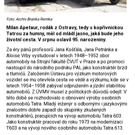
Foto: Archiv Branka Remka
Milan Apetaur, rodák z Ostravy, tedy s kopřivnickou
Tatrou za humny, měl od mládí jasno, jaká bude jeho
životní cesta. V srpnu oslavil 95. narozeniny.
Za éry pánů profesorů Jana Košťála, Jana Petránka a
Aloise Vrby vystudoval v letech 1948–1952 obor
automobily na Strojní fakultě ČVUT v Praze a po promoci
nastoupil do národního podniku PAL jako konstruktér brzd
a tlumičů. Založením Ústavu pro výzkum motorových
vozidel se mu otevřela cesta ve vědě a výzkumu, kde se v
letech 1954–1958 zabýval odpružením a jízdní stabilitou
automobilů. Z ÚVMV musel z politických důvodů odejít. V
této době se rozhodovalo o obnovení výroby osobních
automobilů Tatra. Mladý inženýr s odbornými i jazykovými
znalostmi dobře zapadl do skupinky zkušených
konstruktérů, pracujících na vývoji automobilu Tatra 603.
Jako konstruktér pracoval do roku 1973 na modernizaci
T603 a na vývoji nového osobního automobilu Tatra 613.