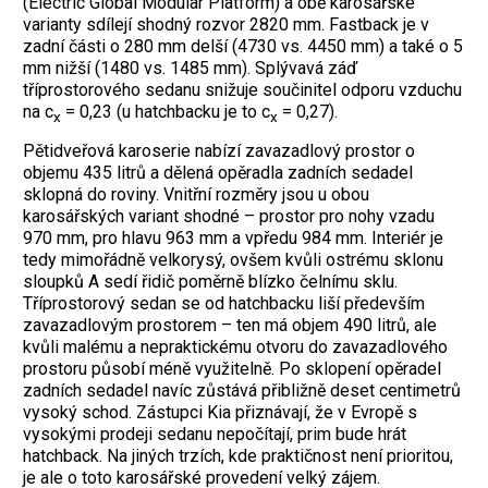
(Electric Global Modular Platform) a obě karosářské
varianty sdílejí shodný rozvor 2820 mm. Fastback je v
zadní části o 280 mm delší (4730 vs. 4450 mm) a také o 5
mm nižší (1480 vs. 1485 mm). Splývavá záď
tříprostorového sedanu snižuje ­součinitel odporu vzduchu
na c
= 0,23 (u hatchbacku je to c
= 0,27).
x
x
Pětidveřová karoserie nabízí zavazadlový prostor o
objemu 435 litrů a dělená opěradla zadních sedadel
sklopná do roviny. Vnitřní rozměry jsou u obou
karosářských variant shodné – prostor pro nohy vzadu
970 mm, pro hlavu 963 mm a vpředu 984 mm. Interiér je
tedy mimořádně velkorysý, ovšem kvůli ostrému sklonu
sloupků A sedí řidič poměrně blízko čelnímu sklu.
Tříprostorový sedan se od hatchbacku liší především
zavazadlovým prostorem – ten má objem 490 litrů, ale
kvůli malému a nepraktickému otvoru do zavazadlového
prostoru působí méně využitelně. Po sklopení opěradel
zadních sedadel navíc zůstává přibližně deset centimetrů
vysoký schod. Zástupci Kia přiznávají, že v Evropě s
vysokými prodeji sedanu nepočítají, prim bude hrát
hatchback. Na jiných trzích, kde praktičnost není prioritou,
je ale o toto karosářské provedení velký zájem.