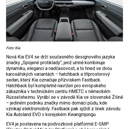
Foto: Kia
Nová Kia EV4 se drží současného designového jazyka
značky „Spojené protiklady“, jenž umně kombinuje
dynamiku, eleganci a nadčasovost, a to hned ve dvou
karosářských variantách – hatchback a tříprostorový
sedan, který Kia označuje přízviskem Fastback.
Hatchback byl kompletně navržen pro evropského
zákazníka v technickém centru HMETC v německém
Rüsselsheimu. Vyrábí se v závodě Kia ve slovenské Žilině
– jediném podniku značky mimo domácí půdu, kde
vznikají elektromobily. Fastback pak sjíždí z linek závodu
Kia Autoland EVO v korejském Kwangmjongu.
EV4 je postavena na podvozkové platformě E-GMP