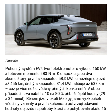
Foto: Kia
Pohonný systém EV4 tvoří elektromotor o výkonu 150 kW
a točivém momentu 283 N.m. K dispozici jsou dva
akumulátory: první s kapacitou 58,3 kWh umožňuje dojezd
až 456 km, druhý s kapacitou 81,4 kWh slibuje až 633 km
– což je více než u většiny přímých konkurentů. V obou
případech trvá nabití z 10 na 80 % přibližně půl hodiny (29
a 31 minut). Během jízd v okolí Malagy jsme vyzkoušeli
všechny varianty a první zkušenosti potvrzují udávané
hodnoty dojezdu i spotřeby, která se pohybovala okolo 15