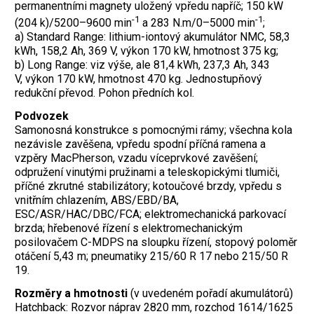
permanentními magnety uložený vpředu napříč; 150 kW
-1
-1
(204 k)/5200–9600 min
a 283 N.m/0–5000 min
;
a) Standard Range: lithium-iontový akumulátor NMC, 58,3
kWh, 158,2 Ah, 369 V, výkon 170 kW, hmotnost 375 kg;
b) Long Range: viz výše, ale 81,4 kWh, 237,3 Ah, 343
V, výkon 170 kW, hmotnost 470 kg. Jednostupňový
redukční převod. Pohon předních kol.
Podvozek
Samonosná konstrukce s pomocnými rámy; všechna kola
nezávisle zavěšena, vpředu spodní příčná ramena a
vzpěry MacPherson, vzadu víceprvkové zavěšení;
odpružení vinutými pružinami a teleskopickými tlumiči,
příčné zkrutné stabilizátory; kotoučové brzdy, vpředu s
vnitřním chlazením, ABS/EBD/BA,
ESC/ASR/HAC/DBC/FCA; elektromechanická parkovací
brzda; hřebenové řízení s elektromechanickým
posilovačem C-MDPS na sloupku řízení, stopový poloměr
otáčení 5,43 m; pneumatiky 215/60 R 17 nebo 215/50 R
19.
Rozměry a hmotnosti
(v uvedeném pořadí akumulátorů)
Hatchback: Rozvor náprav 2820 mm, rozchod 1614/1625