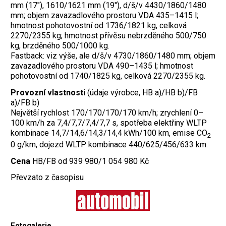
mm (17"), 1610/1621 mm (19"), d/š/v 4430/1860/1480
mm; objem zavazadlového prostoru VDA 435–1415 l;
hmotnost pohotovostní od 1736/1821 kg, celková
2270/2355 kg; hmotnost přívěsu nebrzděného 500/750
kg, brzděného 500/1000 kg.
Fastback: viz výše, ale d/š/v 4730/1860/1480 mm; objem
zavazadlového prostoru VDA 490–1435 l; hmotnost
pohotovostní od 1740/1825 kg, celková 2270/2355 kg.
Provozní vlastnosti
(údaje výrobce, HB a)/HB b)/FB
a)/FB b)
Největší rychlost 170/170/170/170 km/h; zrychlení 0–
100 km/h za 7,4/7,7/7,4/7,7 s, spotřeba elektřiny WLTP
kombinace 14,7/14,6/14,3/14,4 kWh/100 km, emise CO
2
0 g/km, dojezd WLTP kombinace 440/625/456/633 km.
Cena
HB/FB od 939 980/1 054 980 Kč
Převzato z časopisu
Fotogalerie