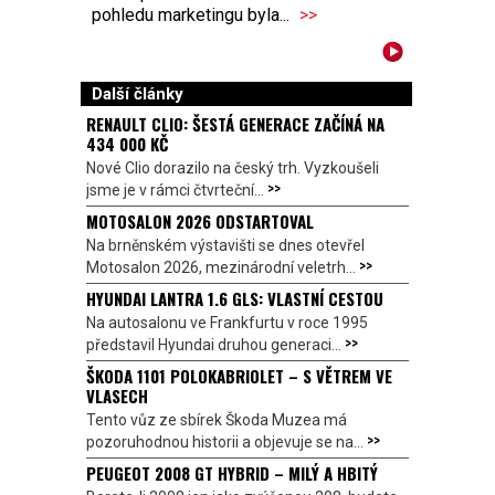
pohledu marketingu byla...
>>
Další články
RENAULT CLIO: ŠESTÁ GENERACE ZAČÍNÁ NA
434 000 KČ
Nové Clio dorazilo na český trh. Vyzkoušeli
>>
jsme je v rámci čtvrteční...
MOTOSALON 2026 ODSTARTOVAL
Na brněnském výstavišti se dnes otevřel
>>
Motosalon 2026, mezinárodní veletrh...
HYUNDAI LANTRA 1.6 GLS: VLASTNÍ CESTOU
Na autosalonu ve Frankfurtu v roce 1995
>>
představil Hyundai druhou generaci...
ŠKODA 1101 POLOKABRIOLET – S VĚTREM VE
VLASECH
Tento vůz ze sbírek Škoda Muzea má
>>
pozoruhodnou historii a objevuje se na...
PEUGEOT 2008 GT HYBRID – MILÝ A HBITÝ