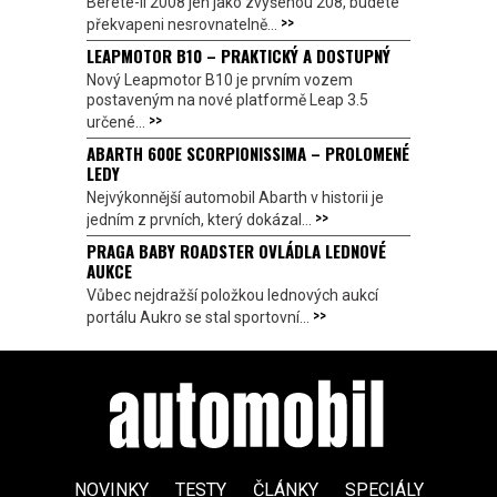
Berete-li 2008 jen jako zvýšenou 208, budete
>>
překvapeni nesrovnatelně...
LEAPMOTOR B10 – PRAKTICKÝ A DOSTUPNÝ
Nový Leapmotor B10 je prvním vozem
postaveným na nové platformě Leap 3.5
>>
určené...
ABARTH 600E SCORPIONISSIMA – PROLOMENÉ
LEDY
Nejvýkonnější automobil Abarth v historii je
>>
jedním z prvních, který dokázal...
PRAGA BABY ROADSTER OVLÁDLA LEDNOVÉ
AUKCE
Vůbec nejdražší položkou lednových aukcí
>>
portálu Aukro se stal sportovní...
NOVINKY
TESTY
ČLÁNKY
SPECIÁLY