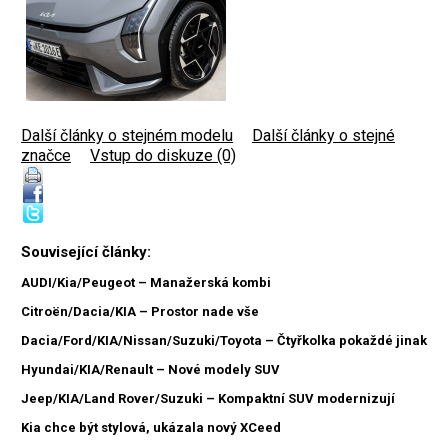
Další články o stejném modelu
|
Další články o stejné
značce
|
Vstup do diskuze (0)
Související články:
AUDI/Kia/Peugeot – Manažerská kombi
Citroën/Dacia/KIA – Prostor nade vše
Dacia/Ford/KIA/Nissan/Suzuki/Toyota – Čtyřkolka pokaždé jinak
Hyundai/KIA/Renault – Nové modely SUV
Jeep/KIA/Land Rover/Suzuki – Kompaktní SUV modernizují
Kia chce být stylová, ukázala nový XCeed