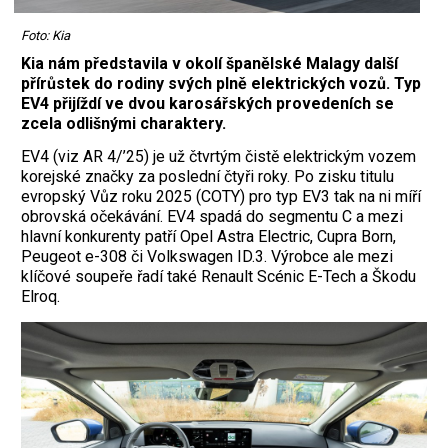
Foto: Kia
Kia nám představila v okolí španělské Malagy další
přírůstek do rodiny svých plně elektrických vozů. Typ
EV4 přijíždí ve dvou karosářských provedeních se
zcela odlišnými charaktery.
EV4 (viz AR 4/’25) je už čtvrtým čistě elektrickým vozem
korejské značky za poslední čtyři roky. Po zisku titulu
evropský Vůz roku 2025 (COTY) pro typ EV3 tak na ni míří
obrovská očekávání. EV4 spadá do segmentu C a mezi
hlavní konkurenty patří Opel Astra Electric, Cupra Born,
Peugeot e-308 či Volkswagen ID.3. Výrobce ale mezi
klíčové soupeře řadí také Renault Scénic E-Tech a Škodu
Elroq.