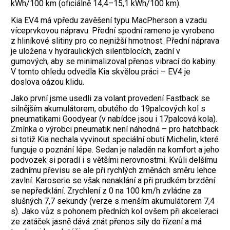
kWh/100 km (oficiálně 14,4–15,1 kWh/100 km).
Kia EV4 má vpředu zavěšení typu Mac­Pherson a vzadu
víceprvkovou nápravu. Přední spodní rameno je vyrobeno
z hliníkové slitiny pro co nejnižší hmotnost. Přední náprava
je uložena v hydraulických silentblocích, zadní v
gumových, aby se minimalizoval přenos vibrací do kabiny.
V tomto ohledu odvedla Kia skvělou práci – EV4 je
doslova oázou klidu.
Jako první jsme usedli za volant provedení Fastback se
silnějším akumulátorem, obutého do 19palcových kol s
pneumatikami Goodyear (v nabídce jsou i 17palcová kola).
Zmínka o výrobci pneumatik není náhodná – pro hatchback
si totiž Kia nechala vyvinout speciální obutí Michelin, které
funguje o poznání lépe. Sedan je naladěn na komfort a jeho
podvozek si poradí i s většími nerovnostmi. Kvůli delšímu
zadnímu převisu se ale při rychlých změnách směru lehce
zavlní. Karoserie se však nenaklání a při prudkém brzdění
se nepředklání. Zrychlení z 0 na 100 km/h zvládne za
slušných 7,7 sekundy (verze s menším akumulátorem 7,4
s). Jako vůz s pohonem předních kol ovšem při akceleraci
ze zatáček jasně dává znát přenos síly do řízení a má