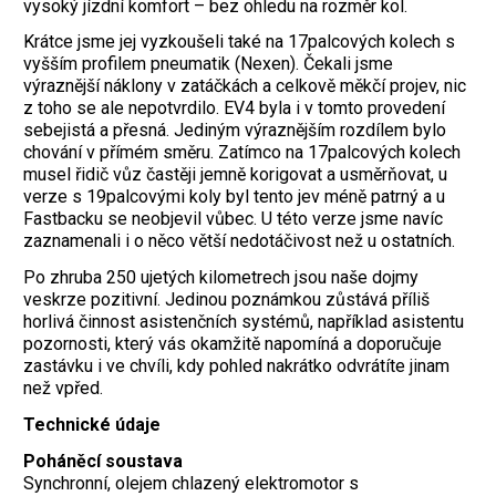
vysoký jízdní komfort – bez ohledu na rozměr kol.
Krátce jsme jej vyzkoušeli také na 17palcových kolech s
vyšším profilem pneumatik (Nexen). Čekali jsme
výraznější náklony v zatáčkách a celkově měkčí projev, nic
z toho se ale nepotvrdilo. EV4 byla i v tomto provedení
sebejistá a přesná. Jediným výraznějším rozdílem bylo
chování v přímém směru. Zatímco na 17palcových kolech
musel řidič vůz častěji jemně korigovat a usměrňovat, u
verze s 19palcovými koly byl tento jev méně patrný a u
Fastbacku se neobjevil vůbec. U této verze jsme navíc
zaznamenali i o něco větší nedotáčivost než u ostatních.
Po zhruba 250 ujetých kilometrech jsou naše dojmy
veskrze pozitivní. Jedinou poznámkou zůstává příliš
horlivá činnost asistenčních systémů, například asistentu
pozornosti, který vás okamžitě napomíná a doporučuje
zastávku i ve chvíli, kdy pohled nakrátko odvrátíte jinam
než vpřed.
Technické údaje
Poháněcí soustava
Synchronní, olejem chlazený elektromotor s