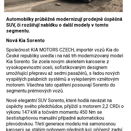
Automobilky průběžně modernizují prodejně úspěšná
SUV, či rozšiřují nabídku o další modely v tomto
segmentu.
Nová Kia Sorento
Společnost KIA MOTORS CZECH, importér vozů Kia do
České republiky uvedla i na náš trh modernizovaný model
Kia Sorento. Se zcela novým skeletem karoserie z
vysokopevnostní oceli, sofistikovaným designem
umožňující přepravu až sedmi pasažérů, s řadou nových
vyspělých palubních systémů a vylepšeným vznětovým
motorem. Všechna tato opatření posouvají Sorento do
segmentu prémiových vozů.
Nové elegantní SUV Sorento, které hodlá navázat na
úspěchy svého předchůdce, přijíždí s motorem 2,2 CRDi o
výkonu 147 kW a točivém momentu 450 Nm se
šestistupňovou manuální případně automatickou
převodovkou. Třetí generace modelu má samonosnou
karoserii se stálým pohonem předních kol, přičemž zadní