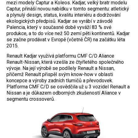
mezi modely Captur a Koleos. Kadjar, velký bratr modelu
Captur, přináší novou nabídku v tomto segmentu: atletický
a plynulý design, status, kvalitu interiéru a dodržování
ekologických předpisů. Kadjar se vyrábí v závodě
Palencia, který v současné době vyváží 83 % své
produkce, a to do více než 50 zemí pěti kontinentů. Kadjar
se začne prodávat v Evropě (včetně ČR) na začátku léta
2015.
Renault Kadjar využívá platformu CMF C/D Aliance
Renault-Nissan, která vzešla ze čtyřletého společného
vývoje. Na její výrobě se podílely Renault a Nissan,
přičemž Renault přispěl svým know-how v oblasti
koncepce a výroby zadních tlumičů a převodovek.
Platforma CMF C/D se osvědčila už u 3 vozidel Renault a
Nissan a je důkazem odborných zkušeností Aliance v
segmentu crossoverů.