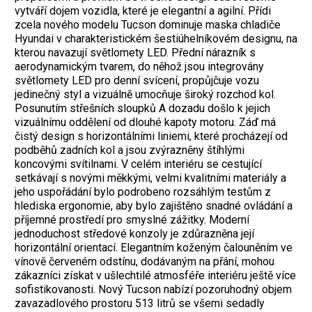
vytváří dojem vozidla, které je elegantní a agilní. Přídi
zcela nového modelu Tucson dominuje maska chladiče
Hyundai v charakteristickém šestiúhelníkovém designu, na
kterou navazují světlomety LED. Přední nárazník s
aerodynamickým tvarem, do něhož jsou integrovány
světlomety LED pro denní svícení, propůjčuje vozu
jedinečný styl a vizuálně umocňuje široký rozchod kol.
Posunutím střešních sloupků A dozadu došlo k jejich
vizuálnímu oddělení od dlouhé kapoty motoru. Záď má
čistý design s horizontálními liniemi, které procházejí od
podběhů zadních kol a jsou zvýrazněny štíhlými
koncovými svítilnami. V celém interiéru se cestující
setkávají s novými měkkými, velmi kvalitními materiály a
jeho uspořádání bylo podrobeno rozsáhlým testům z
hlediska ergonomie, aby bylo zajištěno snadné ovládání a
příjemné prostředí pro smyslné zážitky. Moderní
jednoduchost středové konzoly je zdůrazněna její
horizontální orientací. Elegantním koženým čalouněním ve
vínově červeném odstínu, dodávaným na přání, mohou
zákazníci získat v ušlechtilé atmosféře interiéru ještě více
sofistikovanosti. Nový Tucson nabízí pozoruhodný objem
zavazadlového prostoru 513 litrů se všemi sedadly