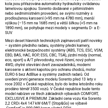
kola jsou přiřazována automaticky hydraulicky ovládanou
lamelovou spojkou. Sorento dodávané v pětimístném
nebo sedmimístném provedení, se svými rozměry s
prodlouženou karoserií (+95 mm na 4780 mm), menší
výškou (–15 mm na 1685 mm) a větší šířkou (+5 mm na
1890 mm), se pohybuje mezi modely v segmentu D- a E-
SUV.
Mezi deset hlavních technických zajímavostí patří novinky
– systém předního radaru, systémy přední kamery,
elektronické bezpečnostní systémy (ABS, TCS, ESC, VSM,
EBD, BAS, HAC, ROP, ESS, CBC, TSA), jízdní módy (normal,
eco, sport) u A/T převodovky, nové řízení, nový pohon
4WD, chytré otevírání dveří zavazadelníků, moderní
karoserie s aktivní kapotou pro ochranu chodců, motor
EURO 6 bez AdBlue a systémy zadních radarů. Od
uvedení první generace modelu Sorento před 13 lety v
roce 2002 v České republice, bylo do ledna letošního roku
prodáno téměř 3500 vozů. V České republice bude tento
model nabízen ve třech základních výbavách COMFORT,
EXCLUSIVE A PREMIUM. Základní cena vozu Kia Sorento
2,2 CRDi 4x4 147 kW 6M/T (Stop&Go) ve výbavě