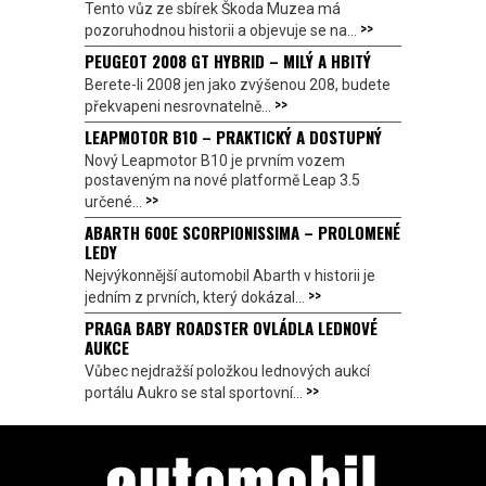
Tento vůz ze sbírek Škoda Muzea má
>>
pozoruhodnou historii a objevuje se na...
PEUGEOT 2008 GT HYBRID – MILÝ A HBITÝ
Berete-li 2008 jen jako zvýšenou 208, budete
>>
překvapeni nesrovnatelně...
LEAPMOTOR B10 – PRAKTICKÝ A DOSTUPNÝ
Nový Leapmotor B10 je prvním vozem
postaveným na nové platformě Leap 3.5
>>
určené...
ABARTH 600E SCORPIONISSIMA – PROLOMENÉ
LEDY
Nejvýkonnější automobil Abarth v historii je
>>
jedním z prvních, který dokázal...
PRAGA BABY ROADSTER OVLÁDLA LEDNOVÉ
AUKCE
Vůbec nejdražší položkou lednových aukcí
>>
portálu Aukro se stal sportovní...