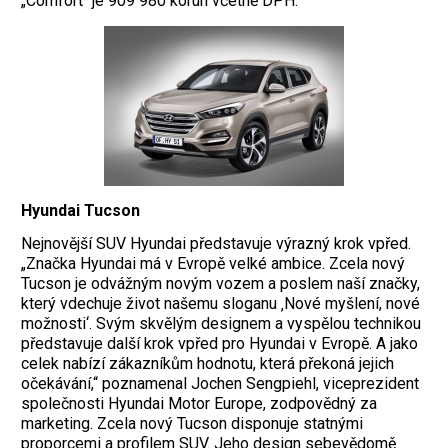
„Comfort“ je 909 980 korun včetně DPH.
Hyundai Tucson
Nejnovější SUV Hyundai představuje výrazný krok vpřed.
„Značka Hyundai má v Evropě velké ambice. Zcela nový
Tucson je odvážným novým vozem a poslem naší značky,
který vdechuje život našemu sloganu ‚Nové myšlení, nové
možnosti‘. Svým skvělým designem a vyspělou technikou
představuje další krok vpřed pro Hyundai v Evropě. A jako
celek nabízí zákazníkům hodnotu, která překoná jejich
očekávání,“ poznamenal Jochen Sengpiehl, viceprezident
společnosti Hyundai Motor Europe, zodpovědný za
marketing. Zcela nový Tucson disponuje statnými
proporcemi a profilem SUV. Jeho design sebevědomě