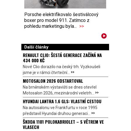
Porsche elektrifikovalo šestiválcový
boxer pro model 911. Zatímco z
pohledu marketingu byla...
>>
Další články
RENAULT CLIO: ŠESTÁ GENERACE ZAČÍNÁ NA
434 000 KČ
Nové Clio dorazilo na český trh. Vyzkoušeli
>>
jsme je v rámci čtvrteční...
MOTOSALON 2026 ODSTARTOVAL
Na brněnském výstavišti se dnes otevřel
>>
Motosalon 2026, mezinárodní veletrh...
HYUNDAI LANTRA 1.6 GLS: VLASTNÍ CESTOU
Na autosalonu ve Frankfurtu v roce 1995
>>
představil Hyundai druhou generaci...
ŠKODA 1101 POLOKABRIOLET – S VĚTREM VE
VLASECH