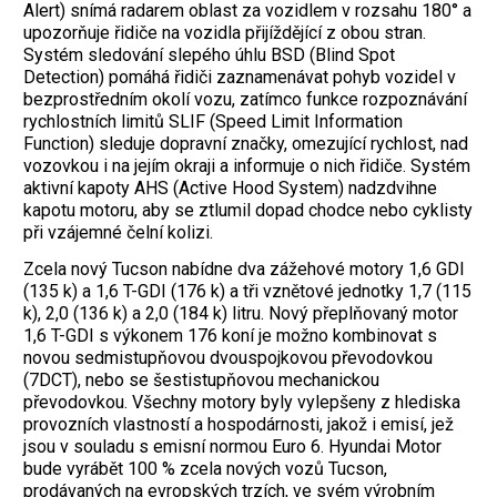
Alert) snímá radarem oblast za vozidlem v rozsahu 180° a
upozorňuje řidiče na vozidla přijíždějící z obou stran.
Systém sledování slepého úhlu BSD (Blind Spot
Detection) pomáhá řidiči zaznamenávat pohyb vozidel v
bezprostředním okolí vozu, zatímco funkce rozpoznávání
rychlostních limitů SLIF (Speed Limit Information
Function) sleduje dopravní značky, omezující rychlost, nad
vozovkou i na jejím okraji a informuje o nich řidiče. Systém
aktivní kapoty AHS (Active Hood System) nadzdvihne
kapotu motoru, aby se ztlumil dopad chodce nebo cyklisty
při vzájemné čelní kolizi.
Zcela nový Tucson nabídne dva zážehové motory 1,6 GDI
(135 k) a 1,6 T-GDI (176 k) a tři vznětové jednotky 1,7 (115
k), 2,0 (136 k) a 2,0 (184 k) litru. Nový přeplňovaný motor
1,6 T-GDI s výkonem 176 koní je možno kombinovat s
novou sedmistupňovou dvouspojkovou převodovkou
(7DCT), nebo se šestistupňovou mechanickou
převodovkou. Všechny motory byly vylepšeny z hlediska
provozních vlastností a hospodárnosti, jakož i emisí, jež
jsou v souladu s emisní normou Euro 6. Hyundai Motor
bude vyrábět 100 % zcela nových vozů Tucson,
prodávaných na evropských trzích, ve svém výrobním