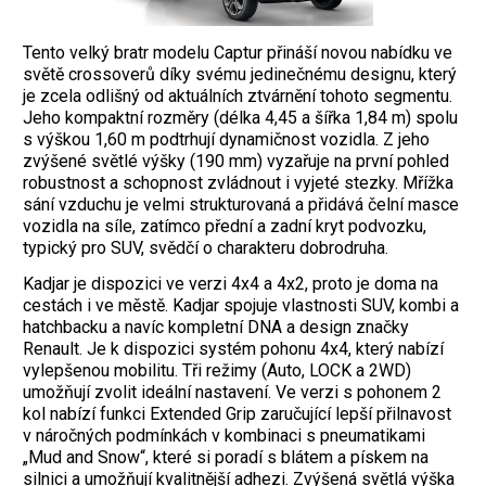
Tento velký bratr modelu Captur přináší novou nabídku ve
světě crossoverů díky svému jedinečnému designu, který
je zcela odlišný od aktuálních ztvárnění tohoto segmentu.
Jeho kompaktní rozměry (délka 4,45 a šířka 1,84 m) spolu
s výškou 1,60 m podtrhují dynamičnost vozidla. Z jeho
zvýšené světlé výšky (190 mm) vyzařuje na první pohled
robustnost a schopnost zvládnout i vyjeté stezky. Mřížka
sání vzduchu je velmi strukturovaná a přidává čelní masce
vozidla na síle, zatímco přední a zadní kryt podvozku,
typický pro SUV, svědčí o charakteru dobrodruha.
Kadjar je dispozici ve verzi 4x4 a 4x2, proto je doma na
cestách i ve městě. Kadjar spojuje vlastnosti SUV, kombi a
hatchbacku a navíc kompletní DNA a design značky
Renault. Je k dispozici systém pohonu 4x4, který nabízí
vylepšenou mobilitu. Tři režimy (Auto, LOCK a 2WD)
umožňují zvolit ideální nastavení. Ve verzi s pohonem 2
kol nabízí funkci Extended Grip zaručující lepší přilnavost
v náročných podmínkách v kombinaci s pneumatikami
„Mud and Snow“, které si poradí s blátem a pískem na
silnici a umožňují kvalitnější adhezi. Zvýšená světlá výška