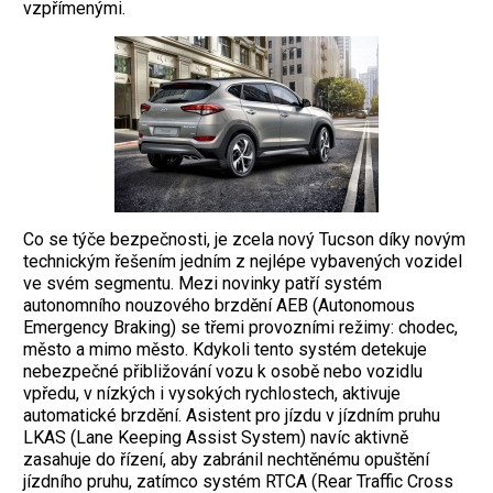
vzpřímenými.
Co se týče bezpečnosti, je zcela nový Tucson díky novým
technickým řešením jedním z nejlépe vybavených vozidel
ve svém segmentu. Mezi novinky patří systém
autonomního nouzového brzdění AEB (Autonomous
Emergency Braking) se třemi provozními režimy: chodec,
město a mimo město. Kdykoli tento systém detekuje
nebezpečné přibližování vozu k osobě nebo vozidlu
vpředu, v nízkých i vysokých rychlostech, aktivuje
automatické brzdění. Asistent pro jízdu v jízdním pruhu
LKAS (Lane Keeping Assist System) navíc aktivně
zasahuje do řízení, aby zabránil nechtěnému opuštění
jízdního pruhu, zatímco systém RTCA (Rear Traffic Cross