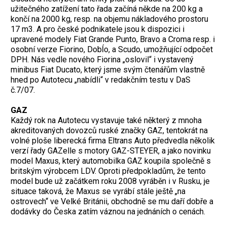
užitečného zatížení tato řada začíná někde na 200 kg a
končí na 2000 kg, resp. na objemu nákladového prostoru
17 m3. A pro české podnikatele jsou k dispozici i
upravené modely Fiat Grande Punto, Bravo a Croma resp. i
osobní verze Fiorino, Dobĺo, a Scudo, umožňující odpočet
DPH. Nás vedle nového Fiorina „oslovil“ i vystavený
minibus Fiat Ducato, který jsme svým čtenářům vlastně
hned po Autotecu „nabídli“ v redakčním testu v DaS
č.7/07.
GAZ
Každý rok na Autotecu vystavuje také některý z mnoha
akreditovaných dovozců ruské značky GAZ, tentokrát na
volné ploše liberecká firma Eltrans Auto předvedla několik
verzí řady GAZelle s motory GAZ-STEYER, a jako novinku
model Maxus, který automobilka GAZ koupila společně s
britským výrobcem LDV. Oproti předpokladům, že tento
model bude už začátkem roku 2008 vyráběn i v Rusku, je
situace taková, že Maxus se vyrábí stále ještě „na
ostrovech“ ve Velké Británii, obchodně se mu daří dobře a
dodávky do Česka zatím váznou na jednáních o cenách.