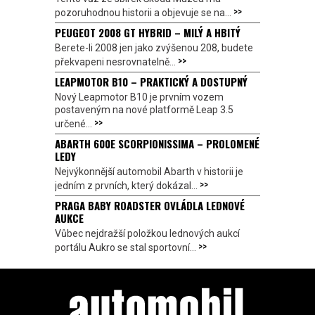
>>
pozoruhodnou historii a objevuje se na...
PEUGEOT 2008 GT HYBRID – MILÝ A HBITÝ
Berete-li 2008 jen jako zvýšenou 208, budete
>>
překvapeni nesrovnatelně...
LEAPMOTOR B10 – PRAKTICKÝ A DOSTUPNÝ
Nový Leapmotor B10 je prvním vozem
postaveným na nové platformě Leap 3.5
>>
určené...
ABARTH 600E SCORPIONISSIMA – PROLOMENÉ
LEDY
Nejvýkonnější automobil Abarth v historii je
>>
jedním z prvních, který dokázal...
PRAGA BABY ROADSTER OVLÁDLA LEDNOVÉ
AUKCE
Vůbec nejdražší položkou lednových aukcí
>>
portálu Aukro se stal sportovní...