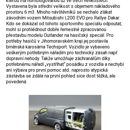
kterou má homologovanou už ve třech velikostech.
Vystavena byla střední velikost s objemem nákladového
prostoru 6 m3. Mnoho návštěvníků se nechalo zlákat
závodním vozem Mitsubishi L200 EVO pro Rallye Dakar.
Kdo se dokázal od tohoto sportovního speciálu odpoutat,
mohl si prohlédnout dobře řemeslně zpracovanou
přestavbu modelu Outlander na hasičský speciál. Pro
potřeby hasičů v Jihomoravském kraji jej postavila
brněnská karosárna Techsport. Vozidlo je vybaveno
veškerým potřebným nářadím pro technický zásah např.
dopravní nehody. Takže umožňuje záchranářům díky
potřebnému nářadí „vystříhat“ posádku z vozidla a nechybí
ani výbava pro první pomoc atd.. naprosto atypická
zástavba se zdála na první pohled sice dost těžká, ale
povedená.