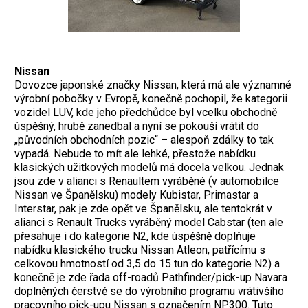
Nissan
Dovozce japonské značky Nissan, která má ale významné
výrobní pobočky v Evropě, konečně pochopil, že kategorii
vozidel LUV, kde jeho předchůdce byl vcelku obchodně
úspěšný, hrubě zanedbal a nyní se pokouší vrátit do
„původních obchodních pozic“ – alespoň zdálky to tak
vypadá. Nebude to mít ale lehké, přestože nabídku
klasických užitkových modelů má docela velkou. Jednak
jsou zde v alianci s Renaultem vyráběné (v automobilce
Nissan ve Španělsku) modely Kubistar, Primastar a
Interstar, pak je zde opět ve Španělsku, ale tentokrát v
alianci s Renault Trucks vyráběný model Cabstar (ten ale
přesahuje i do kategorie N2, kde úspěšně doplňuje
nabídku klasického trucku Nissan Atleon, patřícímu s
celkovou hmotností od 3,5 do 15 tun do kategorie N2) a
konečně je zde řada off-roadů Pathfinder/pick-up Navara
doplněných čerstvě se do výrobního programu vrátivšího
pracovního pick-upu Nissan s označením NP300. Tuto