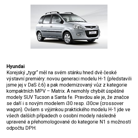
Hyundai
Korejský „tygr“ měl na svém stánku hned dvě české
výstavní premiéry: novou generaci modelu H-1 (představili
jsme jej v DaS č.6) a pak modernizovaný vůz z kategorie
kompaktních MPV – Matrix. A nemohly chybět úspěšné
modely SUV Tucson a Santa fe. Pravdou ale je, že značce
se daří i s novým modelem i30 resp. i30cw (crossover
wagon). Ovšem s výjimkou praktického modelu H-1 jde ve
všech dalších případech o osobní modely následně
upravené a přehomologované do kategorie N1 s možností
odpočtu DPH.