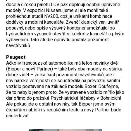
docela širokou paletu LUV pak doplňují osobní upravené
modely. V expozici Nissanu jsme si ale mohli také
prohlédnout studii NV200, což je unikátní kombinace
dodávky a mobilní kanceláře. Zvenčí klasický van, uvnitř
posuvný, nebo spíše výsuvný kontejner umožňující po
hydraulickém vysunutí otevřít si kdekoliv kancelář s plným
vybavením. Tato studie opravdu poutala pozornost
návštěvníků.
Peugeot
Ačkoliv francouzská automobilka má letos novinky dvě
(Bipper a nový Partner) – také byly oba modely na stánku
dobře vidět – velká část pozornosti návštěvníků, ale i
novinářské veřejnosti se soustředila na převozní sanitní
vozidlo postavené na základě modelu Boxer. Doufejme,
že to nebylo jenom proto, že vystavené vozidlo mířilo jako
dar přímo do pražské Psychiatrické léčebny v Bohnicích!
Ale pokud jde o ostatní novinky, tak Bipper jsme svým
čtenářům nabídli i v redakčním testu a nový Partner bude
následovat.