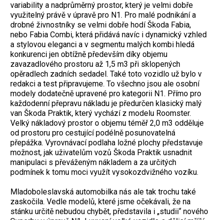
variability a nadprůměrný prostor, který je velmi dobře
využitelný právě v úpravě pro N1. Pro malé podnikání a
drobné živnostníky se velmi dobře hodí Škoda Fabia,
nebo Fabia Combi, která přidává navíc i dynamický vzhled
a stylovou eleganci a v segmentu malých kombi hledá
konkurenci jen obtížně především díky objemu
zavazadlového prostoru až 1,5 m3 při sklopených
opěradlech zadních sedadel. Také toto vozidlo už bylo v
redakci a test připravujeme. To všechno jsou ale osobní
modely dodatečně upravené pro kategorii N1. Přímo pro
každodenní přepravu nákladu je předurčen klasický malý
van Škoda Praktik, který vychází z modelu Roomster.
Velký nákladový prostor o objemu téměř 2,0 m3 odděluje
od prostoru pro cestující podélně posunovatelná
přepážka. Vyrovnávací podlaha ložné plochy představuje
možnost, jak uživatelům vozů Škoda Praktik usnadnit
manipulaci s převáženým nákladem a za určitých
podmínek k tomu moci využít vysokozdvižného vozíku.
Mladoboleslavská automobilka nás ale tak trochu také
zaskočila. Vedle modelů, které jsme očekávali, že na
stánku určitě nebudou chybět, představila i „studii“ nového