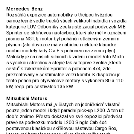
Mercedes-Benz
Rozsáhlá expozice automobilky s třícípou hvězdou
samozřejmě vedle trucků všech velikostí nabídla i vozidla
kategorie LUV. Odborníky zcela jistě zaujal podvozek M.B.
Sprinter se skříňovou nástavbou, který ale měl v označení
písmena NGT, tj. motor byl poháněn stlačeným zemním
plynem (ale dovozce má v nabídce i některé klasické
osobní modely řady C a E s pohonem na zemní plyn).
Málokdy je na našich silnicích k vidění i model Vito Mixto
s vysokou střechou a stejně tak si teprve zvolna „klestí
cestu“ k zákazníkům Sprinter s pohonem 4x4, zde
prezentovaný v šestimístné verzi kombi. K dispozici je
tento pohon pro čtyřválcové motory s výkonem 80 a 110
kW, resp. pro šestiválec 135 kW.
Mitsubishi Motors
Mitsubishi Motors má „v čistých en jedničkách“ vlastně
pouze jeden model i když parádní pick-up L200. A ten už
dobře známe. Přesto dokázal ve své expozici předvést
právě na podvozku modelu L200 Single Cab 4x4
postavenou klasickou skříňovou nástavbu Cargo Box,