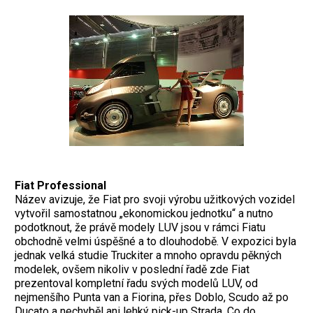
Fiat Professional
Název avizuje, že Fiat pro svoji výrobu užitkových vozidel
vytvořil samostatnou „ekonomickou jednotku“ a nutno
podotknout, že právě modely LUV jsou v rámci Fiatu
obchodně velmi úspěšné a to dlouhodobě. V expozici byla
jednak velká studie Truckiter a mnoho opravdu pěkných
modelek, ovšem nikoliv v poslední řadě zde Fiat
prezentoval kompletní řadu svých modelů LUV, od
nejmenšího Punta van a Fiorina, přes Doblo, Scudo až po
Ducato a nechyběl ani lehký pick-up Strada. Co do