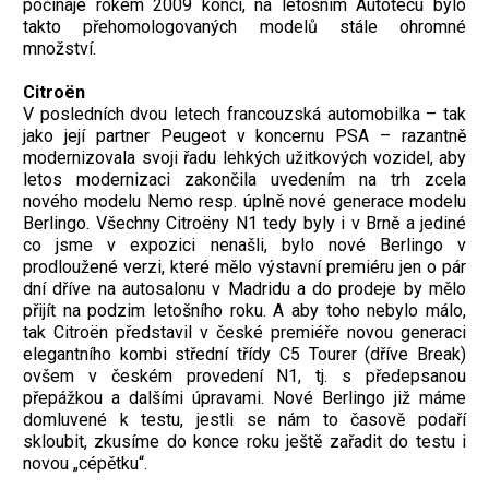
počínaje rokem 2009 končí, na letošním Autotecu bylo
takto přehomologovaných modelů stále ohromné
množství.
Citroën
V posledních dvou letech francouzská automobilka – tak
jako její partner Peugeot v koncernu PSA – razantně
modernizovala svoji řadu lehkých užitkových vozidel, aby
letos modernizaci zakončila uvedením na trh zcela
nového modelu Nemo resp. úplně nové generace modelu
Berlingo. Všechny Citroëny N1 tedy byly i v Brně a jediné
co jsme v expozici nenašli, bylo nové Berlingo v
prodloužené verzi, které mělo výstavní premiéru jen o pár
dní dříve na autosalonu v Madridu a do prodeje by mělo
přijít na podzim letošního roku. A aby toho nebylo málo,
tak Citroën představil v české premiéře novou generaci
elegantního kombi střední třídy C5 Tourer (dříve Break)
ovšem v českém provedení N1, tj. s předepsanou
přepážkou a dalšími úpravami. Nové Berlingo již máme
domluvené k testu, jestli se nám to časově podaří
skloubit, zkusíme do konce roku ještě zařadit do testu i
novou „cépětku“.