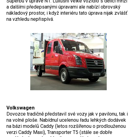
Superbu v úpravě N1. Luxusní velké vozidlo s dělicí mříží
a dalšími předepsanými úpravami ale nabízí obrovský
nákladový prostor, i když interiéru tato úprava nijak zvlášť
na vzhledu nepřispívá.
Volkswagen
Dovozce tradičně představil své vozy jak v pavilonu, tak i
na volné ploše. Nabídnul ucelenou řadu lehkých dodávek
na bázi modelů Caddy (letos rozšířenou o prodlouženou
verzi Caddy Maxi), Transporter T5 (stále se dobře