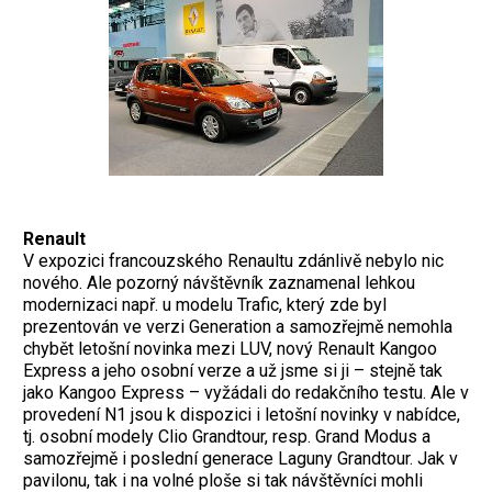
Renault
V expozici francouzského Renaultu zdánlivě nebylo nic
nového. Ale pozorný návštěvník zaznamenal lehkou
modernizaci např. u modelu Trafic, který zde byl
prezentován ve verzi Generation a samozřejmě nemohla
chybět letošní novinka mezi LUV, nový Renault Kangoo
Express a jeho osobní verze a už jsme si ji – stejně tak
jako Kangoo Express – vyžádali do redakčního testu. Ale v
provedení N1 jsou k dispozici i letošní novinky v nabídce,
tj. osobní modely Clio Grandtour, resp. Grand Modus a
samozřejmě i poslední generace Laguny Grandtour. Jak v
pavilonu, tak i na volné ploše si tak návštěvníci mohli