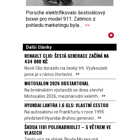
Porsche elektrifikovalo šestiválcový
boxer pro model 911. Zatímco z
pohledu marketingu byla...
>>
Další články
RENAULT CLIO: ŠESTÁ GENERACE ZAČÍNÁ NA
434 000 KČ
Nové Clio dorazilo na český trh. Vyzkoušeli
>>
jsme je v rámci čtvrteční...
MOTOSALON 2026 ODSTARTOVAL
Na brněnském výstavišti se dnes otevřel
>>
Motosalon 2026, mezinárodní veletrh...
HYUNDAI LANTRA 1.6 GLS: VLASTNÍ CESTOU
Na autosalonu ve Frankfurtu v roce 1995
>>
představil Hyundai druhou generaci...
ŠKODA 1101 POLOKABRIOLET – S VĚTREM VE
VLASECH
Tento vůz ze sbírek Škoda Muzea má