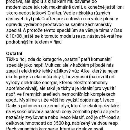
prodává, ale spolu s klasikem mu dáváme do
modernizace tak rok, maximálně dva!), a konečně ještě loni
skoro nedostatkový Crafter. Vedle několika různých
nástaveb byl pak Crafter prezentován i na volné ploše v
opravdu vydařené přestavbě na sanitní záchranářský
speciál. A protože těmto speciálům se věnuje téma v Das
č.10/08, ještě se k tomuto modelu resp. nástavbě vrátíme
podrobnějším textem v říjnu.
Ostatní
Těžko říci, zda do kategorie „ostatní“ patří komunální
speciály jako např. Multicar, ale v každém případě nás
zaujal i elektrický lehký užitkový vůz Alke, který je nejen
ekologicky zcela neškodný tj. bezemisní (na rozdíl od
výroby elektrické energie, kterou elektromomobily
spotřebovávají), ale také je tichý a je ideální pro využití
např. ve firemních areálech, nemocničních komplexech
apod.. Myslíme si, že většího využití dojde např. Iveco
Daily s pohonem na zemní plyn, které je ekologicky také
na vysoké úrovni a naštěstí ceny zemního plynu se ještě
nezačaly zvyšovat a nebo Iveco Masif, což je off-road s
celkovou hmotností do 3500 kg, nabízený ve dvou resp.
třech variantách karoserie, který je doslova svojí