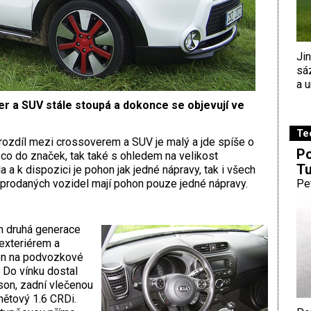
Ji
sá
a u
er a SUV stále stoupá a dokonce se objevují ve
Te
rozdíl mezi crossoverem a SUV je malý a jde spíše o
Po
 co do značek, tak také s ohledem na velikost
Tu
 a k dispozici je pohon jak jedné nápravy, tak i všech
ny prodaných vozidel mají pohon pouze jedné nápravy.
Pe
rh druhá generace
 exteriérem a
en na podvozkové
 Do vínku dostal
on, zadní vlečenou
nětový 1.6 CRDi.