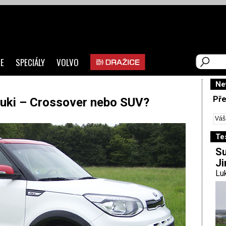
E
SPECIÁLY
VOLVO
Ne
Pře
uki – Crossover nebo SUV?
Te
Su
Ji
Luk