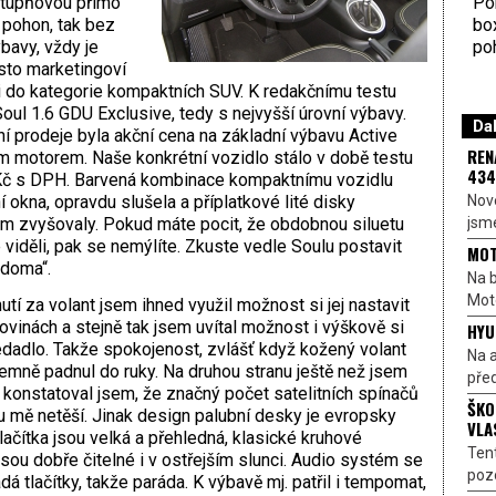
Por
stupňovou přímo
bo
 pohon, tak bez
poh
bavy, vždy je
sto marketingoví
i do kategorie kompaktních SUV. K redakčnímu testu
oul 1.6 GDU Exclusive, tedy s nejvyšší úrovní výbavy.
Dal
í prodeje byla akční cena na základní výbavu Active
REN
motorem. Naše konkrétní vozidlo stálo v době testu
434
 Kč s DPH. Barvená kombinace kompaktnímu vozidlu
Nové
 okna, opravdu slušela a příplatkové lité disky
jsme
m zvyšovaly. Pokud máte pocit, že obdobnou siluetu
e viděli, pak se nemýlíte. Zkuste vedle Soulu postavit
MOT
 doma“.
Na b
Moto
tí za volant jsem ihned využil možnost si jej nastavit
ovinách a stejně tak jsem uvítal možnost i výškově si
HYU
edadlo. Takže spokojenost, zvlášť když kožený volant
Na a
jemně padnul do ruky. Na druhou stranu ještě než jsem
před
, konstatoval jsem, že značný počet satelitních spínačů
ŠKO
u mě netěší. Jinak design palubní desky je evropsky
VLA
tlačítka jsou velká a přehledná, klasické kruhové
Ten
 jsou dobře čitelné i v ostřejším slunci. Audio systém se
pozo
ádá tlačítky, takže paráda. K výbavě mj. patřil i tempomat,