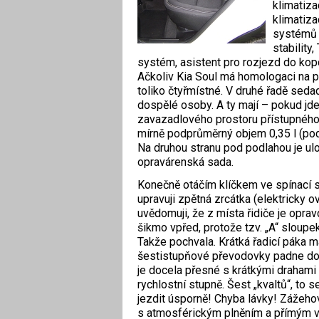
klimatiza
klimatiza
systémů 
stability
systém, asistent pro rozjezd do kop
Ačkoliv Kia Soul má homologaci na p
toliko čtyřmístné. V druhé řadě seda
dospělé osoby. A ty mají – pokud jde 
zavazadlového prostoru přístupného 
mírně podprůměrný objem 0,35 l (pod 
Na druhou stranu pod podlahou je ul
opravárenská sada.
Konečně otáčím klíčkem ve spínací sk
upravuji zpětná zrcátka (elektricky o
uvědomuji, že z místa řidiče je opra
šikmo vpřed, protože tzv. „A“ sloupek
Takže pochvala. Krátká řadicí páka m
šestistupňové převodovky padne dob
je docela přesné s krátkými drahami 
rychlostní stupně. Šest „kvaltů“, to 
jezdit úsporně! Chyba lávky! Zážeho
s atmosférickým plněním a přímým v