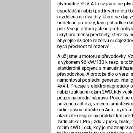
čtyřmístné SUV. A to už jsme se ply
uspořádání nabízí pod krycí roletu 0
rozdělena na dva díly, které se dají 
oddělené prostory, kam pohodlně dáte
pilu. Vše je přitom jištěno proti poh
úkryt pro menší předměty, které by n
obyčejně najdete rezervu či dojezdov
bych přednost té rezervě.
A už jsme u motoru a převodovky. Vz
s výkonem 96 kW/130 k resp. s to
standardně spojena s manuálně řaz
převodovkou. A protože šlo o verzi 
namontoval poslední generaci intel
4x4-I. Pracuje s elektromagneticky 
nabízí základní režim 2WD, kdy vešk
pouze na přední nápravu. Pokud se 
sníženou adhezí, voličem umístěným
řadicí pákou otočíte na Auto, systém
okamžitě reaguje na prokluz kol před
zadních kol. Pro jízdu v písku, blátě,
režim 4WD Lock, kdy je mezinápravo