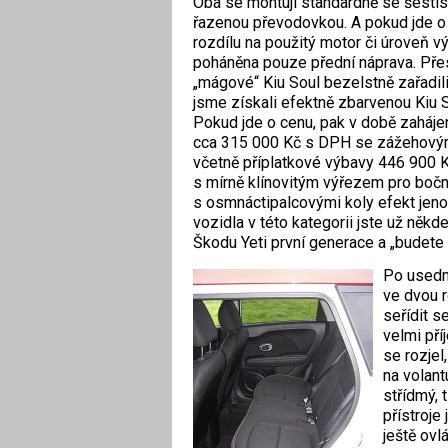
Oba se montují standardně se šesti
řazenou převodovkou. A pokud jde o
rozdílu na použitý motor či úroveň vý
poháněna pouze přední náprava. Pře
„mágové“ Kiu Soul bezelstně zařadil
jsme získali efektně zbarvenou Kiu S
Pokud jde o cenu, pak v době zahájen
cca 315 000 Kč s DPH se zážehovým 
včetně příplatkové výbavy 446 900
s mírně klínovitým výřezem pro boční
s osmnáctipalcovými koly efekt jeno
vozidla v této kategorii jste už někd
Škodu Yeti první generace a „budete
Po usednu
ve dvou r
seřídit s
velmi pří
se rozjel
na volant
střídmý, 
přístroje
ještě ovl