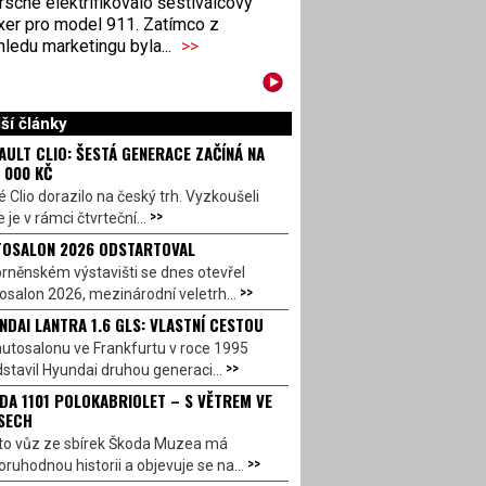
sche elektrifikovalo šestiválcový
xer pro model 911. Zatímco z
ledu marketingu byla...
>>
ší články
AULT CLIO: ŠESTÁ GENERACE ZAČÍNÁ NA
 000 KČ
 Clio dorazilo na český trh. Vyzkoušeli
>>
 je v rámci čtvrteční...
OSALON 2026 ODSTARTOVAL
rněnském výstavišti se dnes otevřel
>>
salon 2026, mezinárodní veletrh...
NDAI LANTRA 1.6 GLS: VLASTNÍ CESTOU
utosalonu ve Frankfurtu v roce 1995
>>
stavil Hyundai druhou generaci...
DA 1101 POLOKABRIOLET – S VĚTREM VE
SECH
to vůz ze sbírek Škoda Muzea má
>>
ruhodnou historii a objevuje se na...