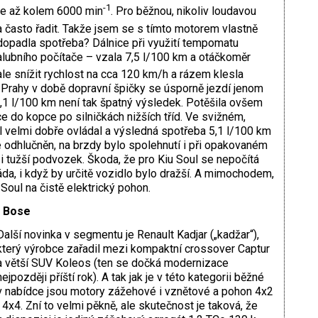
-1
dne až kolem 6000 min
. Pro běžnou, nikoliv loudavou
 často řadit. Takže jsem se s tímto motorem vlastně
 dopadla spotřeba? Dálnice při využití tempomatu
lubního počítače – vzala 7,5 l/100 km a otáčkoměr
 ale snížit rychlost na cca 120 km/h a rázem klesla
 Prahy v době dopravní špičky se úsporně jezdí jenom
7,1 l/100 km není tak špatný výsledek. Potěšila ovšem
e do kopce po silničkách nižších tříd. Ve svižném,
l velmi dobře ovládal a výsledná spotřeba 5,1 l/100 km
e odhlučněn, na brzdy bylo spolehnutí i při opakovaném
i tužší podvozek. Škoda, že pro Kiu Soul se nepočítá
da, i když by určitě vozidlo bylo dražší. A mimochodem,
Soul na čistě elektrický pohon.
4 Bose
Další novinka v segmentu je Renault Kadjar („kadžar“),
který výrobce zařadil mezi kompaktní crossover Captur
a větší SUV Koleos (ten se dočká modernizace
nejpozději příští rok). A tak jak je v této kategorii běžné
v nabídce jsou motory zážehové i vznětové a pohon 4x2
i 4x4. Zní to velmi pěkně, ale skutečnost je taková, že