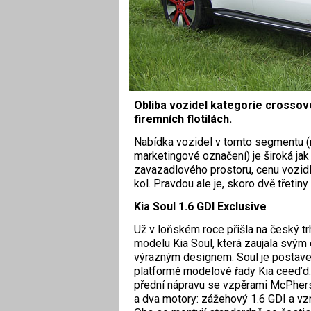
Obliba vozidel kategorie crossov
firemních flotilách.
Nabídka vozidel v tomto segmentu (
marketingové označení) je široká jak
zavazadlového prostoru, cenu vozidla
kol. Pravdou ale je, skoro dvě třeti
Kia Soul 1.6 GDI Exclusive
Už v loňském roce přišla na český t
modelu Kia Soul, která zaujala svým
výrazným designem. Soul je postav
platformě modelové řady Kia ceed’d.
přední nápravu se vzpěrami McPhers
a dva motory: zážehový 1.6 GDI a vz