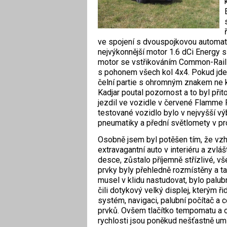
ve spojení s dvouspojkovou automat
nejvýkonnější motor 1.6 dCi Energy
motor se vstřikováním Common-Rail 
s pohonem všech kol 4x4. Pokud jde 
čelní partie s ohromným znakem ne 
Kadjar poutal pozornost a to byl při
jezdil ve vozidle v červené Flamme 
testované vozidlo bylo v nejvyšší vý
pneumatiky a přední světlomety v pr
Osobně jsem byl potěšen tím, že vz
extravagantní auto v interiéru a zvláš
desce, zůstalo příjemně střízlivé, v
prvky byly přehledně rozmístěny a ta
musel v klidu nastudovat, bylo palubn
čili dotykový velký displej, kterým ři
systém, navigaci, palubní počítač a c
prvků. Ovšem tlačítko tempomatu a
rychlosti jsou poněkud nešťastně um