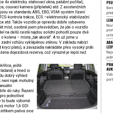
PEU
ce 4x elektricky stahovací okna, palubní počítač,
ce, couvací kamera (příplatek) atd. Z asistenčních
Bere
jsou ve standardu ABS, EBD, VSM-systém řízení
přek
, TCS-kontrola trakce, ECS –elektronický stabilizační
LEA
ce atd. Takže vozidlo je opravdu dobře vybaveno.
Nov
ět míst, osobně jsem přesvědčen, že jde o vozidlo
pos
del na delší cestě najdou solidní pohodlí pouze dvě
urče
o kolena – místa „tak akorát“. A to už jsme u
ABA
zadní vzhůru vyklápěnou stěnou. V základu nabízí
LED
krycí plato), a zavazadla nakládáte přes vysoký práh.
ožena dojezdová rezerva, což výrazně je lepší než
Nejv
jedn
PRA
říňce, ještě
AUK
vládaná) a hned si
Vůbe
vdu dobrý výhled
port
 není nijak mohutný.
anuální
ře do ruky. Řazení
pro jednotlivé
se to bude výborně
vý motor 1,6 GDI
střikem paliva sice