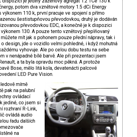
k dispozici je jediný zážehový agregát 1.2 TCe 130 k
Energy, potom dva vznětové motory 1.5 dCi Energy
s výkonem 110 k, první pracuje ve spojení s přímo
řazenou šestistupňovou převodovkou, druhý je dodáván
izovanou převodovkou EDC, a konečně je k dispozici
 s výkonem 130. A pouze tento vznětový přeplňovaný
můžete mít jak s pohonem pouze přední nápravy, tak i
o design, jde o vozidlo velmi pohledné, i když mohutná
každému vyhovuje. Ale po celou dobu testu na sebe
tom v nenápadné bílé barvě. Ale při prezentaci jsem
Renault, a ta byla opravdu moc pěkná. A protože
bavě Bose, mělo litá kola, devatenácti palcové
ovedení LED Pure Vision.
hledově mírně
tě pak na palubní
šechny ovládací
k jediné, co jsem si
í rozhraní R-Link,
dič ovládá audio
elou řadu dalších
 omezovače
ístěné na