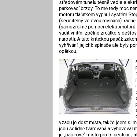
středovém tunelu těsně vedle elektr
parkovací brzdy. To mě tedy moc nen
motoru tlačítkem vypnul systém Stop
(seřiditelný ve dvou rovinách), řádně
(samozřejmě pomocí elektromotorů a
vadit vnitřní zpětné zrcátko s dešťo
narostli. A tuto kritickou pasáž zak
vyhřívání, jejichž spínače ale byly 
opěrkou.
vzadu je dost místa, takže jsem si m
jsou solidně tvarovaná a vyhovoval mi
je „papírově“ místo pro tři cestující,