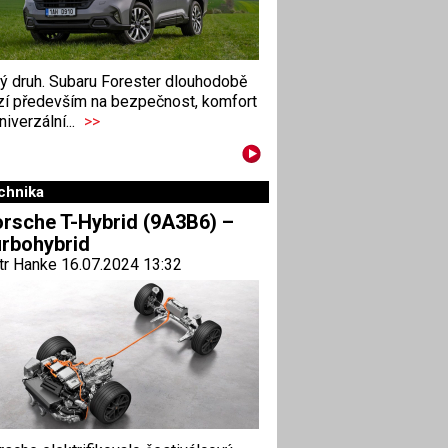
ný druh. Subaru Forester dlouhodobě
zí především na bezpečnost, komfort
niverzální...
>>
chnika
rsche T-Hybrid (9A3B6) –
rbohybrid
tr Hanke 16.07.2024 13:32