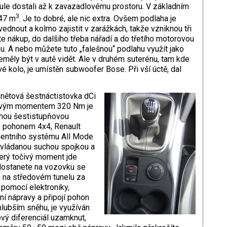
nule dostali až k zavazadlovému prostoru. V základním
3
,47 m
. Je to dobré, ale nic extra. Ovšem podlaha je
zvednout a kolmo zajistit v zarážkách, takže vzniknou tři
 nákup, do dalšího třeba nářadí a do třetího motorovou
ybu. A nebo můžete tuto „falešnou“ podlahu využít jako
eměly být v autě vidět. Ale v druhém suterénu, tam kde
é kolo, je umístěn subwoofer Bose. Při vší úctě, dal
nětová šestnáctistovka dCi
čivým momentem 320 Nm je
enou šestistupňovou
s pohonem 4x4, Renault
igentního systému All Mode
ovládanou suchou spojkou a
erý točivý moment jde
dostanete na vozovku se
 na středovém tunelu za
 pomocí elektroniky,
ní nápravy a připojí pohon
 hlubším sněhu, je využíván
vý diferenciál uzamknut,