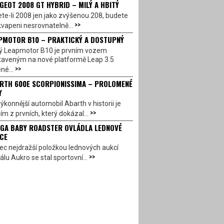
GEOT 2008 GT HYBRID – MILÝ A HBITÝ
te-li 2008 jen jako zvýšenou 208, budete
>>
vapeni nesrovnatelně...
PMOTOR B10 – PRAKTICKÝ A DOSTUPNÝ
ý Leapmotor B10 je prvním vozem
taveným na nové platformě Leap 3.5
>>
né...
RTH 600E SCORPIONISSIMA – PROLOMENÉ
Y
ýkonnější automobil Abarth v historii je
>>
ím z prvních, který dokázal...
GA BABY ROADSTER OVLÁDLA LEDNOVÉ
CE
c nejdražší položkou lednových aukcí
>>
álu Aukro se stal sportovní...