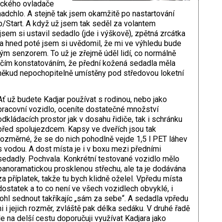
ického ovladače
adchlo. A stejně tak jsem okamžitě po nastartování
/Start. A když už jsem tak seděl za volantem
 jsem si ustavil sedadlo (jde i výškově), zpětná zrcátka
 hned poté jsem si uvědomil, že mi ve výhledu bude
vým senzorem. To už je zřejmě úděl lidí, co normálně
ončím konstatováním, že přední kožená sedadla měla
poněkud nepochopitelně umístěny pod středovou loketní
Ať už budete Kadjar používat s rodinou, nebo jako
pracovní vozidlo, oceníte dostatečné množství
odkládacích prostor jak v dosahu řidiče, tak i schránku
před spolujezdcem. Kapsy ve dveřích jsou tak
rozměrné, že se do nich pohodlně vejde 1,5 l PET láhev
s vodou. A dost místa je i v boxu mezi předními
sedadly. Pochvala. Konkrétní testované vozidlo mělo
panoramatickou prosklenou střechu, ale ta je dodávána
za příplatek, takže tu bych klidně oželel. Vpředu místa
dostatek a to co není ve všech vozidlech obvyklé, i
ohl sednout takříkajíc „sám za sebe“. A sedadla vpředu
 i jejich rozměr, zvláště pak délka sedáku. V druhé řadě
 ale na delší cestu doporučuji využívat Kadjara jako