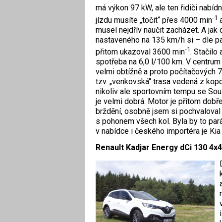
má výkon 97 kW, ale ten řidiči nabí
-1
jízdu musíte „točit“ přes 4000 min
a
musel nejdřív naučit zacházet. A jak
nastaveného na 135 km/h si – dle pa
-1
přitom ukazoval 3600 min
. Stačilo
spotřeba na 6,0 l/100 km. V centrum
velmi obtížně a proto počítačových 
tzv. „venkovská“ trasa vedená z kopc
nikoliv ale sportovním tempu se Sou
je velmi dobrá. Motor je přitom dobř
brždění, osobně jsem si pochvaloval 
s pohonem všech kol. Byla by to pará
v nabídce i českého importéra je Kia 
Renault Kadjar Energy dCi 130 4x