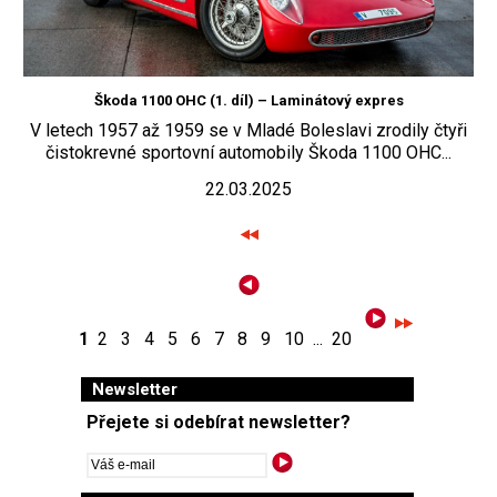
Škoda 1100 OHC (1. díl) – Laminátový expres
V letech 1957 až 1959 se v Mladé Boleslavi zrodily čtyři
čistokrevné sportovní automobily Škoda 1100 OHC...
22.03.2025
1
2
3
4
5
6
7
8
9
10
...
20
Newsletter
Přejete si odebírat newsletter?