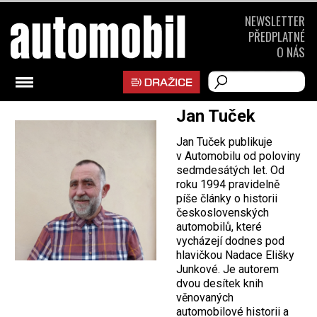
NEWSLETTER
PŘEDPLATNÉ
O NÁS
Jan Tuček
Jan Tuček publikuje
v Automobilu od poloviny
sedmdesátých let. Od
roku 1994 pravidelně
píše články o historii
československých
automobilů, které
vycházejí dodnes pod
hlavičkou Nadace Elišky
Junkové. Je autorem
dvou desítek knih
věnovaných
automobilové historii a