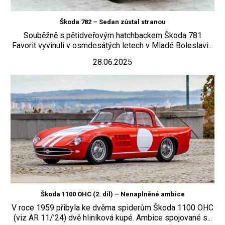
Škoda 782 – Sedan zůstal stranou
Souběžně s pětidveřovým hatchbackem Škoda 781
Favorit vyvinuli v osmdesátých letech v Mladé Boleslavi...
28.06.2025
Škoda 1100 OHC (2. díl) – Nenaplněné ambice
V roce 1959 přibyla ke dvěma spiderům Škoda 1100 OHC
(viz AR 11/’24) dvě hliníková kupé. Ambice spojované s...