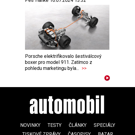
Petr Hanke 16.07.2024 13:32
Porsche elektrifikovalo šestiválcový
boxer pro model 911. Zatímco z
pohledu marketingu byla...
>>
NOVINKY
TESTY
ČLÁNKY
SPECIÁLY
TISKOVÉ ZPRÁVY
ČASOPISY
BAZAR