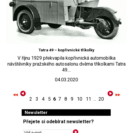
Tatra 49 – kopřivnické tříkolky
V říjnu 1929 překvapila kopřivnická automobilka
návštěvníky pražského autosalonu dvěma tříkolkami Tatra
49....
04.03.2020
2
3
4
5
6
7
8
9
10
11
...
20
Newsletter
Přejete si odebírat newsletter?