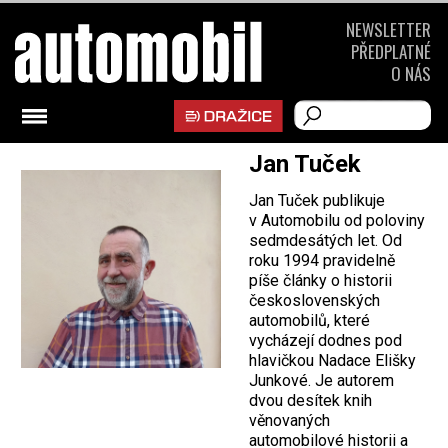
NEWSLETTER
PŘEDPLATNÉ
O NÁS
Jan Tuček
Jan Tuček publikuje
v Automobilu od poloviny
sedmdesátých let. Od
roku 1994 pravidelně
píše články o historii
československých
automobilů, které
vycházejí dodnes pod
hlavičkou Nadace Elišky
Junkové. Je autorem
dvou desítek knih
věnovaných
automobilové historii a