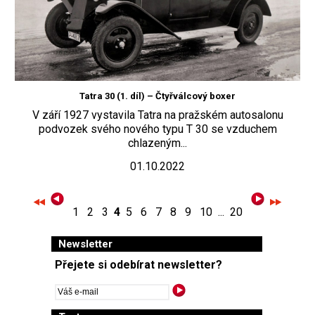
Tatra 30 (1. díl) – Čtyřválcový boxer
V září 1927 vystavila Tatra na pražském autosalonu
podvozek svého nového typu T 30 se vzduchem
chlazeným...
01.10.2022
1
2
3
4
5
6
7
8
9
10
...
20
Newsletter
Přejete si odebírat newsletter?