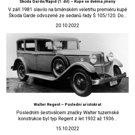
Škoda Garde/Rapid (1. díl) – Kupé se dvěma jmény
V září 1981 slavilo na brněnském veletrhu premiéru kupé
Škoda Garde odvozené ze sedanů řady Š 105/120. Do...
20.10.2022
Walter Regent – Poslední aristokrat
Posledním šestiválcem značky Walter tuzemské
konstrukce byl typ Regent z let 1932 až 1936...
15.10.2022