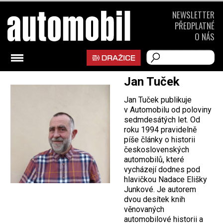
NEWSLETTER
PŘEDPLATNÉ
O NÁS
Jan Tuček
Jan Tuček publikuje
v Automobilu od poloviny
sedmdesátých let. Od
roku 1994 pravidelně
píše články o historii
československých
automobilů, které
vycházejí dodnes pod
hlavičkou Nadace Elišky
Junkové. Je autorem
dvou desítek knih
věnovaných
automobilové historii a