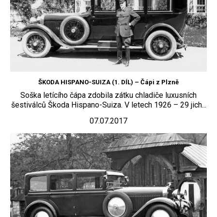
ŠKODA HISPANO-SUIZA (1. DÍL) – Čápi z Plzně
Soška letícího čápa zdobila zátku chladiče luxusních
šestiválců Škoda Hispano-Suiza. V letech 1926 – 29 jich...
07.07.2017