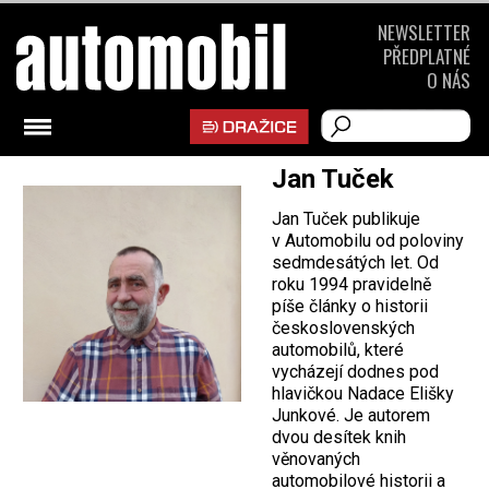
NEWSLETTER
PŘEDPLATNÉ
O NÁS
Jan Tuček
Jan Tuček publikuje
v Automobilu od poloviny
sedmdesátých let. Od
roku 1994 pravidelně
píše články o historii
československých
automobilů, které
vycházejí dodnes pod
hlavičkou Nadace Elišky
Junkové. Je autorem
dvou desítek knih
věnovaných
automobilové historii a