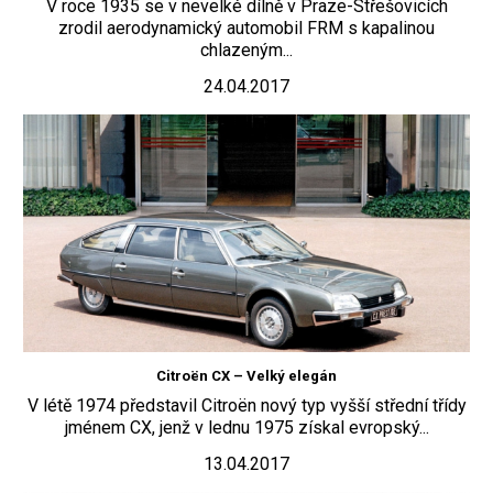
V roce 1935 se v nevelké dílně v Praze-Střešovicích
zrodil aerodynamický automobil FRM s kapalinou
chlazeným...
24.04.2017
Citroën CX – Velký elegán
V létě 1974 představil Citroën nový typ vyšší střední třídy
jménem CX, jenž v lednu 1975 získal evropský...
13.04.2017