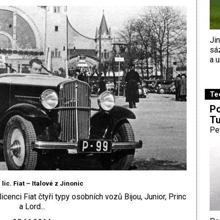
Ji
sá
a u
Te
Po
Tu
Pe
 lic. Fiat – Italové z Jinonic
licenci Fiat čtyři typy osobních vozů Bijou, Junior, Princ
a Lord...