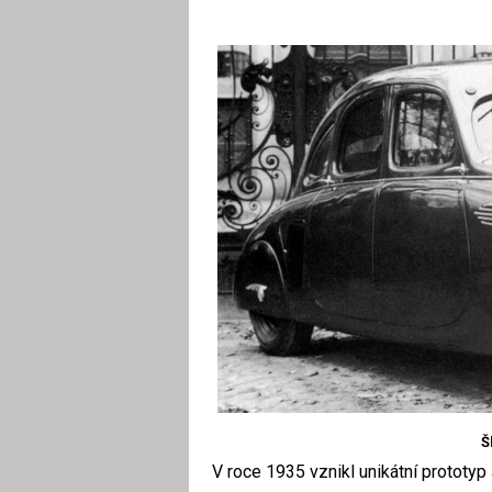
Š
V roce 1935 vznikl unikátní prototy