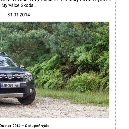
čtyřválce Škoda...
31.01.2014
Duster 2014 – O stupeň výše