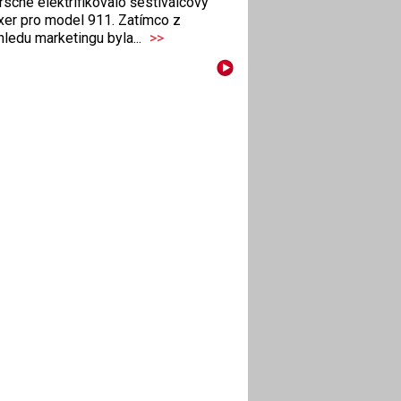
sche elektrifikovalo šestiválcový
xer pro model 911. Zatímco z
ledu marketingu byla...
>>