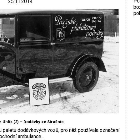
Por
25.11.2014
bo
poh
. Uhlík (2) – Dodávky ze Strašnic
ou paletu dodávkových vozů, pro něž používala označení
bchodní ambulance...