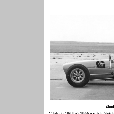
Škod
V letech 1964 až 1966 vznikly čtyři