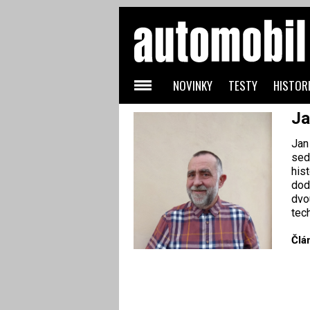
NOVINKY
TESTY
HISTORI
Ja
Jan
sed
his
dod
dvo
tec
Člá