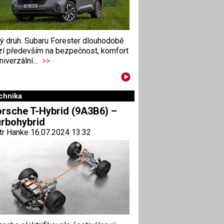
ný druh. Subaru Forester dlouhodobě
zí především na bezpečnost, komfort
niverzální...
>>
chnika
rsche T-Hybrid (9A3B6) –
rbohybrid
tr Hanke 16.07.2024 13:32