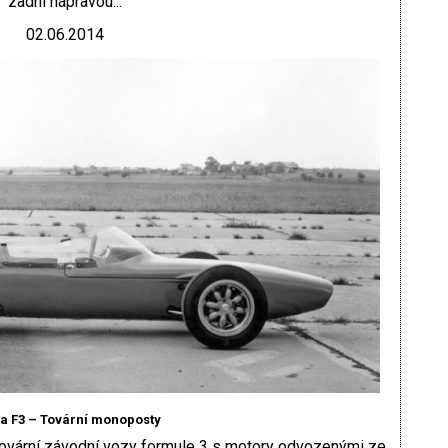
zadní nápravou...
02.06.2014
a F3 – Tovární monoposty
 tovární závodní vozy formule 3 s motory odvozenými ze