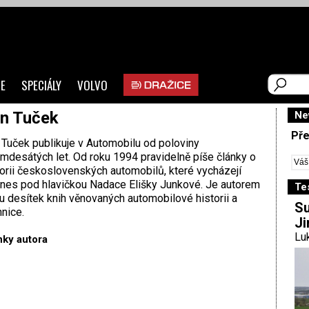
E
SPECIÁLY
VOLVO
n Tuček
Ne
Pře
 Tuček publikuje v Automobilu od poloviny
mdesátých let. Od roku 1994 pravidelně píše články o
torii československých automobilů, které vycházejí
nes pod hlavičkou Nadace Elišky Junkové. Je autorem
Te
u desítek knih věnovaných automobilové historii a
Su
hnice.
Ji
Luk
nky autora