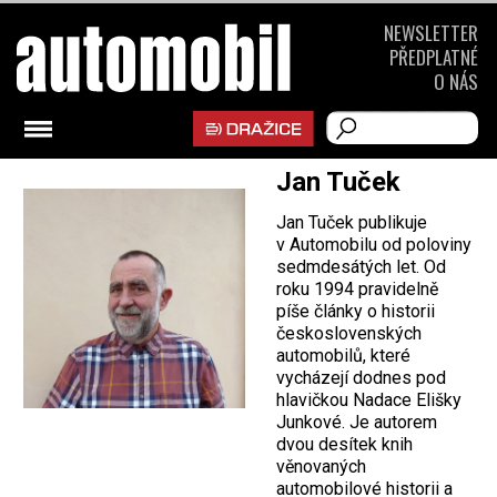
NEWSLETTER
PŘEDPLATNÉ
O NÁS
Jan Tuček
Jan Tuček publikuje
v Automobilu od poloviny
sedmdesátých let. Od
roku 1994 pravidelně
píše články o historii
československých
automobilů, které
vycházejí dodnes pod
hlavičkou Nadace Elišky
Junkové. Je autorem
dvou desítek knih
věnovaných
automobilové historii a