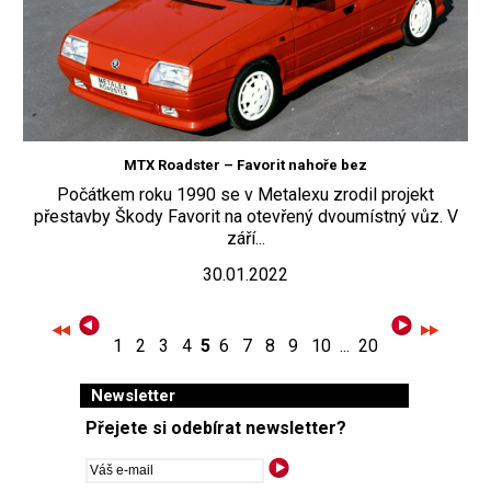
MTX Roadster – Favorit nahoře bez
Počátkem roku 1990 se v Metalexu zrodil projekt
přestavby Škody Favorit na otevřený dvoumístný vůz. V
září...
30.01.2022
1
2
3
4
5
6
7
8
9
10
...
20
Newsletter
Přejete si odebírat newsletter?