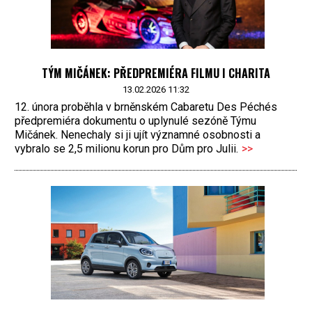
TÝM MIČÁNEK: PŘEDPREMIÉRA FILMU I CHARITA
13.02.2026 11:32
12. února proběhla v brněnském Cabaretu Des Péchés
předpremiéra dokumentu o uplynulé sezóně Týmu
Mičánek. Nenechaly si ji ujít významné osobnosti a
vybralo se 2,5 milionu korun pro Dům pro Julii.
>>