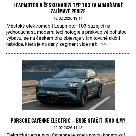
LEAPMOTOR V ČESKU NABÍZÍ TYP T03 ZA MIMOŘÁDNĚ
ZAJÍMAVÉ PENÍZE
12.02.2026 13:11
Městský elektromobil Leapmotor T03 sázející na
jednoduchost, moderní technologie a překvapivě bohatou
výbavu, se na českém trhu objevuje v limitované akční
nabídce, která je na daný segment více než...
>>
PORSCHE CAYENNE ELECTRIC – BUDE STAČIT 1500 N.M?
12.02.2026 11:43
Elektrická verze typu Cayenne je zcela novou konstrukcí