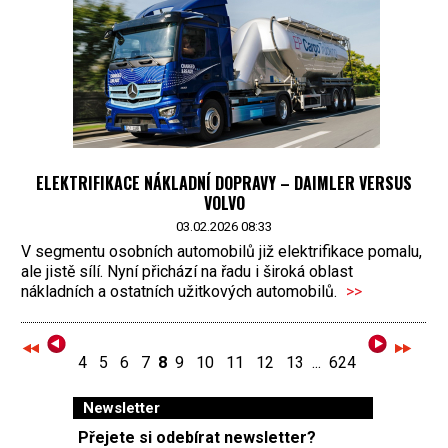
ELEKTRIFIKACE NÁKLADNÍ DOPRAVY – DAIMLER VERSUS
VOLVO
03.02.2026 08:33
V segmentu osobních automobilů již elektrifikace pomalu,
ale jistě sílí. Nyní přichází na řadu i široká oblast
nákladních a ostatních užitkových automobilů.
>>
4
5
6
7
8
9
10
11
12
13
...
624
Newsletter
Přejete si odebírat newsletter?