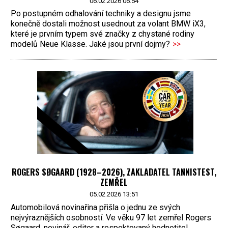
06.02.2026 06:54
Po postupném odhalování techniky a designu jsme
konečně dostali možnost usednout za volant BMW iX3,
které je prvním typem své značky z chystané rodiny
modelů Neue Klasse. Jaké jsou první dojmy?
>>
ROGERS SØGAARD (1928–2026), ZAKLADATEL TANNISTEST,
ZEMŘEL
05.02.2026 13:51
Automobilová novinařina přišla o jednu ze svých
nejvýraznějších osobností. Ve věku 97 let zemřel Rogers
Søgaard, novinář, editor a respektovaný hodnotitel