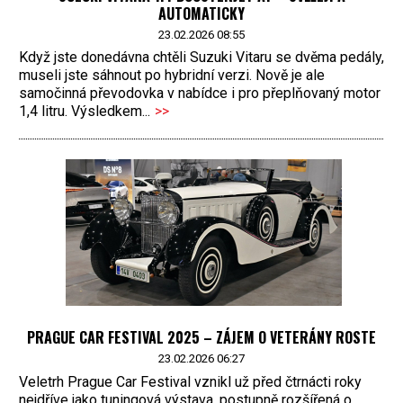
AUTOMATICKY
23.02.2026 08:55
Když jste donedávna chtěli Suzuki Vitaru se dvěma pedály,
museli jste sáhnout po hybridní verzi. Nově je ale
samočinná převodovka v nabídce i pro přeplňovaný motor
1,4 litru. Výsledkem...
>>
PRAGUE CAR FESTIVAL 2025 – ZÁJEM O VETERÁNY ROSTE
23.02.2026 06:27
Veletrh Prague Car Festival vznikl už před čtrnácti roky
nejdříve jako tuningová výstava, postupně rozšířená o