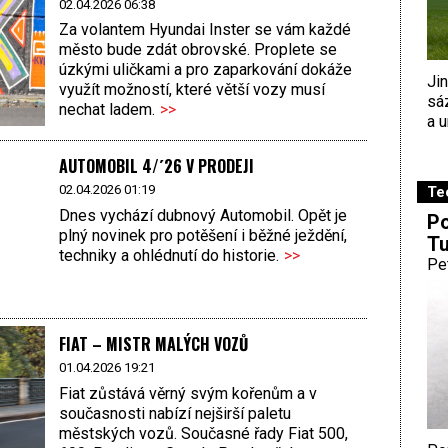
02.04.2026 06:38
Za volantem Hyundai Inster se vám každé
město bude zdát obrovské. Proplete se
úzkými uličkami a pro zaparkování dokáže
Ji
využít možností, které větší vozy musí
sá
nechat ladem.
>>
a u
AUTOMOBIL 4/´26 V PRODEJI
02.04.2026 01:19
Te
Dnes vychází dubnový Automobil. Opět je
Po
plný novinek pro potěšení i běžné ježdění,
Tu
techniky a ohlédnutí do historie.
>>
Pe
FIAT – MISTR MALÝCH VOZŮ
01.04.2026 19:21
Fiat zůstává věrný svým kořenům a v
současnosti nabízí nejširší paletu
městských vozů. Současné řady Fiat 500,