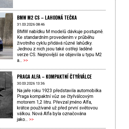
BMW M2 CS – LAHODNÁ TEČKA
31.03.2026 08:46
BMW nabídku M modelů dávkuje postupně.
Ke standardním provedením v průběhu
životního cyklu přidává různé lahůdky.
Jednou z nich jsou také ostřeji laděné
verze CS. Nejnovější se objevila u typu M2
a...
>>
PRAGA ALFA – KOMPAKTNÍ ČTYŘVÁLCE
30.03.2026 13:36
Na jaře roku 1923 představila automobilka
Praga kompaktní vůz se čtyřválcovým
motorem 1,2 litru. Převzal jméno Alfa,
krátce používané už před první světovou
válkou. Nová Alfa byla označována
jako...
>>