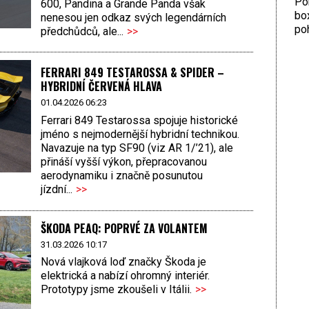
Por
600, Pandina a Grande Panda však
bo
nenesou jen odkaz svých legendárních
poh
předchůdců, ale...
>>
FERRARI 849 TESTAROSSA & SPIDER –
HYBRIDNÍ ČERVENÁ HLAVA
01.04.2026 06:23
Ferrari 849 Testarossa spojuje historické
jméno s nejmodernější hybridní technikou.
Navazuje na typ SF90 (viz AR 1/’21), ale
přináší vyšší výkon, přepracovanou
aerodynamiku i značně posunutou
jízdní...
>>
ŠKODA PEAQ: POPRVÉ ZA VOLANTEM
31.03.2026 10:17
Nová vlajková loď značky Škoda je
elektrická a nabízí ohromný interiér.
Prototypy jsme zkoušeli v Itálii.
>>