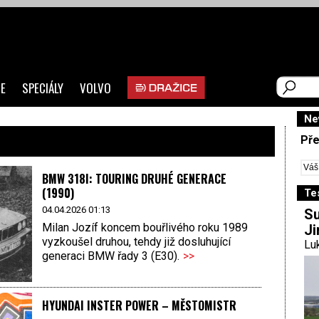
E
SPECIÁLY
VOLVO
Ne
Pře
BMW 318I: TOURING DRUHÉ GENERACE
(1990)
Te
04.04.2026 01:13
Su
Milan Jozíf koncem bouřlivého roku 1989
Ji
vyzkoušel druhou, tehdy již dosluhující
Luk
generaci BMW řady 3 (E30).
>>
HYUNDAI INSTER POWER – MĚSTOMISTR