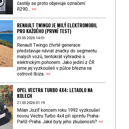
častěji se proto objevuje označení
R290...
>>
RENAULT TWINGO JE MILÝ ELEKTROMOBIL
PRO KAŽDÉHO (PRVNÍ TEST)
23.03.2026 14:01
Renault Twingo čtvrté generace
představuje návrat značky do segmentu
malých vozů, tentokrát výhradně s
elektrickým pohonem. Jako jediní z ČR
jsme jej vyzkoušeli v půlce března na
ostrově Ibiza.
>>
OPEL VECTRA TURBO 4X4: LETADLO NA
KOLECH
21.03.2026 01:19
Milan Jozíf koncem roku 1992 vyzkoušel
novou Vectru Turbo 4x4 při sprintu Praha-
Paříž-Praha. Jaké byly jeho zkušenosti?
>>