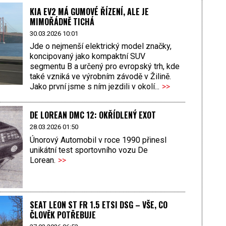
KIA EV2 MÁ GUMOVÉ ŘÍZENÍ, ALE JE
MIMOŘÁDNĚ TICHÁ
30.03.2026 10:01
Jde o nejmenší elektrický model značky,
koncipovaný jako kompaktní SUV
segmentu B a určený pro evropský trh, kde
také vzniká ve výrobním závodě v Žilině.
Jako první jsme s ním jezdili v okolí...
>>
DE LOREAN DMC 12: OKŘÍDLENÝ EXOT
28.03.2026 01:50
Únorový Automobil v roce 1990 přinesl
unikátní test sportovního vozu De
Lorean.
>>
SEAT LEON ST FR 1.5 ETSI DSG – VŠE, CO
ČLOVĚK POTŘEBUJE