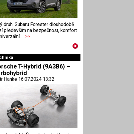
ný druh. Subaru Forester dlouhodobě
zí především na bezpečnost, komfort
niverzální...
>>
chnika
rsche T-Hybrid (9A3B6) –
rbohybrid
tr Hanke 16.07.2024 13:32