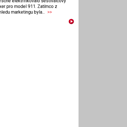
sche elektrifikovalo šestiválcový
xer pro model 911. Zatímco z
ledu marketingu byla...
>>