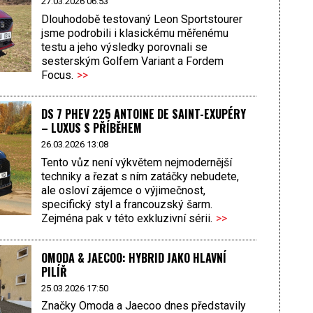
27.03.2026 06:53
Dlouhodobě testovaný Leon Sportstourer
jsme podrobili i klasickému měřenému
testu a jeho výsledky porovnali se
sesterským Golfem Variant a Fordem
Focus.
>>
DS 7 PHEV 225 ANTOINE DE SAINT-EXUPÉRY
– LUXUS S PŘÍBĚHEM
26.03.2026 13:08
Tento vůz není výkvětem nejmodernější
techniky a řezat s ním zatáčky nebudete,
ale osloví zájemce o výjimečnost,
specifický styl a francouzský šarm.
Zejména pak v této exkluzivní sérii.
>>
OMODA & JAECOO: HYBRID JAKO HLAVNÍ
PILÍŘ
25.03.2026 17:50
Značky Omoda a Jaecoo dnes představily