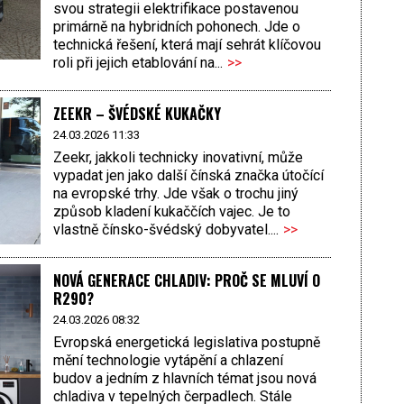
svou strategii elektrifikace postavenou
primárně na hybridních pohonech. Jde o
technická řešení, která mají sehrát klíčovou
roli při jejich etablování na...
>>
ZEEKR – ŠVÉDSKÉ KUKAČKY
24.03.2026 11:33
Zeekr, jakkoli technicky inovativní, může
vypadat jen jako další čínská značka útočící
na evropské trhy. Jde však o trochu jiný
způsob kladení kukaččích vajec. Je to
vlastně čínsko-švédský dobyvatel....
>>
NOVÁ GENERACE CHLADIV: PROČ SE MLUVÍ O
R290?
24.03.2026 08:32
Evropská energetická legislativa postupně
mění technologie vytápění a chlazení
budov a jedním z hlavních témat jsou nová
chladiva v tepelných čerpadlech. Stále