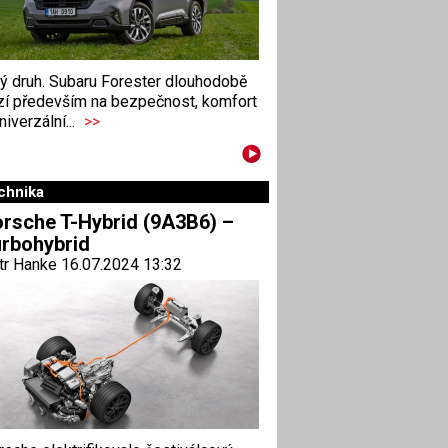
ný druh. Subaru Forester dlouhodobě
zí především na bezpečnost, komfort
niverzální...
>>
chnika
rsche T-Hybrid (9A3B6) –
rbohybrid
tr Hanke 16.07.2024 13:32