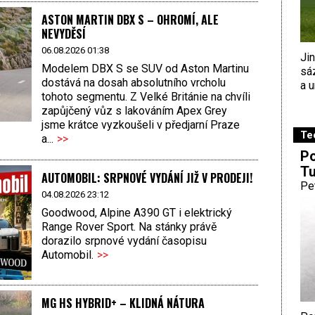
ASTON MARTIN DBX S – OHROMÍ, ALE
NEVYDĚSÍ
06.08.2026 01:38
Ji
Modelem DBX S se SUV od Aston Martinu
sá
dostává na dosah absolutního vrcholu
a u
tohoto segmentu. Z Velké Británie na chvíli
zapůjčený vůz s lakováním Apex Grey
jsme krátce vyzkoušeli v předjarní Praze
Te
a...
>>
Po
Tu
AUTOMOBIL: SRPNOVÉ VYDÁNÍ JIŽ V PRODEJI!
Pe
04.08.2026 23:12
Goodwood, Alpine A390 GT i elektrický
Range Rover Sport. Na stánky právě
dorazilo srpnové vydání časopisu
Automobil.
>>
MG HS HYBRID+ – KLIDNÁ NÁTURA