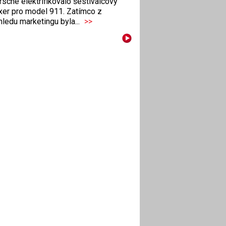
sche elektrifikovalo šestiválcový
xer pro model 911. Zatímco z
ledu marketingu byla...
>>