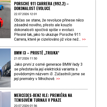
PORSCHE 911 CARRERA (992.2) –
DOKONALOST EVOLUCE
22.07.2026 12:01
Občas se stane, že revoluce přinese něco
zásadně nového, přesto ale kouzlo
dokonalosti spočívá spíše v evoluci.
Přesně tak, jako to ukazuje Porsche 911
Carrera, které je cizelováno již více než...
>>
BMW I3 – PROSTĚ „TROJKA“
21.07.2026 11:50
Jako první z osmé generace BMW řady 3
se představila její elektrická varianta s
povědomým názvem i3. Zúčastnili jsme se
její premiéry v Mnichově.
>>
MERCEDES-BENZ VLE: PREMIÉRA NA
TENISOVÉM TURNAJI V PRAZE
20.07.2026 01:56