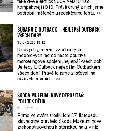
také dvě elektrická SUV, větší C10 a
kompaktnější B10. Právě druhý z nich jsme
podrobili měřenému redakčnímu testu.
>>
SUBARU E-OUTBACK – NEJLEPŠÍ OUTBACK
VŠECH DOB?
30.07.2026 13:12
U nových generací zaběhnutých
modelových řad se často používá
marketingové spojení „nejlepší všech dob“.
Je tedy E-Outback nejlepším Outbackem
všech dob? Právě to jsme zjišťovali na
různých površích...
>>
ŠKODA MUZEUM: NOVÝ DEPOZITÁŘ –
POLIBEK DĚJIN
28.07.2026 09:55
Přímo ve svém areálu loni 27. listopadu
slavnostně otevřelo Škoda Muzeum nově
zrekonstruovanou historickou halu, v níž