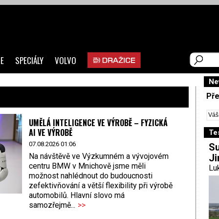
E
SPECIÁLY
VOLVO
Ne
Pře
UMĚLÁ INTELIGENCE VE VÝROBĚ – FYZICKÁ
AI VE VÝROBĚ
Te
07.08.2026 01:06
Su
Na návštěvě ve Výzkumném a vývojovém
Ji
centru BMW v Mnichově jsme měli
Luk
možnost nahlédnout do budoucnosti
zefektivňování a větší flexibility při výrobě
automobilů. Hlavní slovo má
samozřejmě...
>>