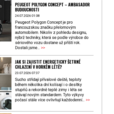
PEUGEOT POLYGON CONCEPT – AMBASADOR
BUDOUCNOSTI
24.07.2026 01:08
Peugeot Polygon Concept je pro
francouzskou značku přelomovým
automobilem. Nikoliv z pohledu designu,
nýbrž techniky, která se podle výrobce do
sériového vozu dostane už příští rok.
Dostali jsme...
>>
JAK SI ZAJISTIT ENERGETICKY ŠETRNÉ
CHLAZENÍ V HORKÉM LÉTĚ?
23.07.2026 07:37
Sucho střídají přívalové deště, teploty
během několika dní kolísají i o desítky
stupňů a rekordně teplé zimy i léta se
stávají novým standardem. Tyto výkyvy
počasí stále více ovlivňují každodenní...
>>