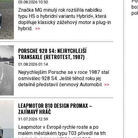
Por
03.08.2026 10:50
bo
Značka MG minulý rok rozšířila nabídku
poh
typu HS o hybridní variantu Hybrid+, která
doplňuje klasický zážehový motor a plug-in
hybrid.
>>
PORSCHE 928 S4: NEJRYCHLEJŠÍ
TRANSAXLE (RETROTEST, 1987)
01.08.2026 01:14
Nejrychlejším Porsche se v roce 1987 stal
osmiválec 928 S4. Ještě téhož roku jej
detailně představil červnový Automobil.
>>
LEAPMOTOR B10 DESIGN PROMAX –
ZAJÍMAVÝ HRÁČ
31.07.2026 12:59
Leapmotor v Evropě rychle roste a po
malém městském typu T03 přivedl na trh