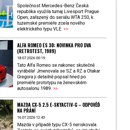
Společnost Mercedes-Benz Česká
republika využila turnaj Livesport Prague
Open, zařazený do seriálu WTA 250, k
tuzemské premiéře zcela nového
elektrického typu VLE.
>>
ALFA ROMEO ES 30: NOVINKA PRO DVA
(RETROTEST, 1989)
18.07.2026 00:19
Tato Alfa Romeo se nakonec skutečně
vyráběla! Jmenovala se SZ a RZ a Otakar
Gregora ji detailně popsal hned po
premiéře prototypu na ženevském
autosalonu 1989.
>>
MAZDA CX-5 2.5 E-SKYACTIV-G – ODPOVĚĎ
NA PŘÁNÍ
16.07.2026 12:43
Mazda v případě typu CX-5 neriskovala.