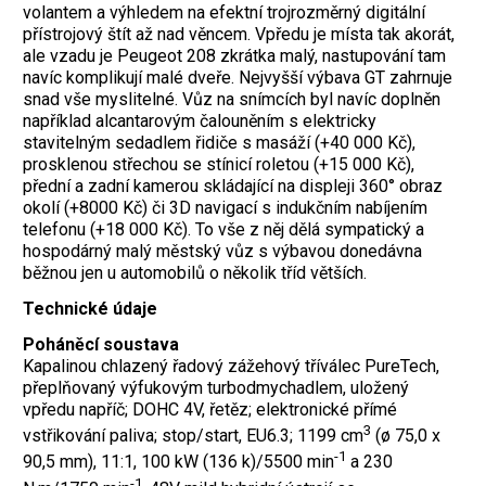
volantem a výhledem na efektní trojrozměrný digitální
přístrojový štít až nad věncem. Vpředu je místa tak akorát,
ale vzadu je Peugeot 208 zkrátka malý, nastupování tam
navíc komplikují malé dveře. Nejvyšší výbava GT zahrnuje
snad vše myslitelné. Vůz na snímcích byl navíc doplněn
například alcantarovým čalouněním s elektricky
stavitelným sedadlem řidiče s masáží (+40 000 Kč),
prosklenou střechou se stínicí roletou (+15 000 Kč),
přední a zadní kamerou skládající na displeji 360° obraz
okolí (+8000 Kč) či 3D navigací s indukčním nabíjením
telefonu (+18 000 Kč). To vše z něj dělá sympatický a
hospodárný malý městský vůz s výbavou donedávna
běžnou jen u automobilů o několik tříd větších.
Technické údaje
Poháněcí soustava
Kapalinou chlazený řadový zážehový tříválec PureTech,
přeplňovaný ­výfukovým turbodmychadlem, uložený
vpředu napříč; DOHC 4V, řetěz; elektronické přímé
3
vstřikování paliva; stop/start, EU6.3; 1199 cm
(ø 75,0 x
-1
90,5 mm), 11:1, 100 kW (136 k)/5500 min
a 230
-1