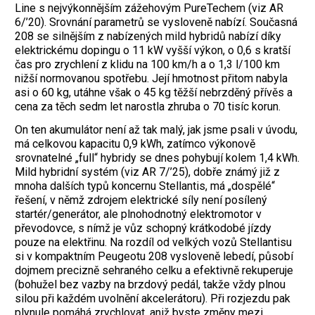
Line s ­nejvýkonnějším zážehovým PureTechem (viz AR
6/’20). Srovnání parametrů se vysloveně nabízí. Současná
208 se silnějším z nabízených mild hybridů nabízí díky
elektrickému dopingu o 11 kW vyšší výkon, o 0,6 s kratší
čas pro zrychlení z klidu na 100 km/h a o 1,3 l/100 km
nižší normovanou spotřebu. Její hmotnost přitom nabyla
asi o 60 kg, utáhne však o 45 kg těžší nebrzděný přívěs a
cena za těch sedm let narostla zhruba o 70 tisíc korun.
On ten akumulátor není až tak malý, jak jsme psali v úvodu,
má celkovou kapacitu 0,9 kWh, zatímco výkonově
srovnatelné „full“ hybridy se dnes pohybují kolem 1,4 kWh.
Mild hybridní systém (viz AR 7/’25), dobře známý již z
mnoha dalších typů koncernu Stellantis, má „dospělé“
řešení, v němž zdrojem elektrické síly není posílený
startér/generátor, ale plnohodnotný elektromotor v
převodovce, s nímž je vůz schopný krátkodobé jízdy
pouze na elektřinu. Na rozdíl od velkých vozů Stel­lantisu
si v kompaktním Peugeotu 208 vysloveně lebedí, působí
dojmem precizně sehraného celku a efektivně rekuperuje
(bohužel bez vazby na brzdový pedál, takže vždy plnou
silou při každém uvolnění akcelerátoru). Při rozjezdu pak
plynule pomáhá zrychlovat, aniž byste změny mezi