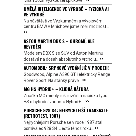
Milan Jozíf vyzkoušel špičkové...
UMĚLÁ INTELIGENCE VE VÝROBĚ – FYZICKÁ AI
VE VÝROBĚ
Na návštěvě ve Výzkumném a vývojovém
centru BMW v Mnichově jsme měli možnost...
>>
ASTON MARTIN DBX S – OHROMÍ, ALE
NEVYDĚSÍ
Modelem DBX S se SUV od Aston Martinu
>>
dostává na dosah absolutního vrcholu...
AUTOMOBIL: SRPNOVÉ VYDÁNÍ JIŽ V PRODEJI!
Goodwood, Alpine A390 GT i elektrický Range
>>
Rover Sport. Na stánky právě...
MG HS HYBRID+ – KLIDNÁ NÁTURA
Značka MG minulý rok rozšířila nabídku typu
>>
HS o hybridní variantu Hybrid+,...
PORSCHE 928 S4: NEJRYCHLEJŠÍ TRANSAXLE
(RETROTEST, 1987)
Nejrychlejším Porsche se v roce 1987 stal
>>
osmiválec 928 S4. Ještě téhož roku...