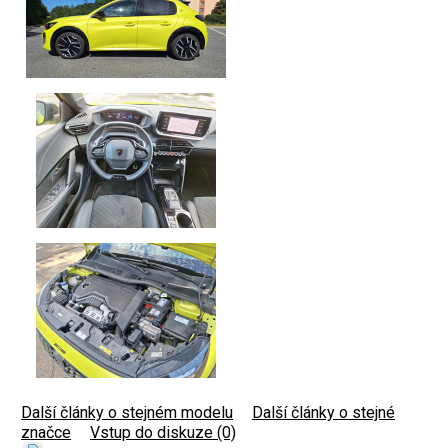
Další články o stejném modelu
|
Další články o stejné
značce
|
Vstup do diskuze (0)