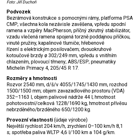
Foto: Jiří Duchoň
Podvozek
Bezrámová konstrukce s pomocnými rámy, platforma PSA
CMP; všechna kola nezávisle zavěšena, vpředu spodní
ramena a vzpěry MacPherson, příčný zkrutný stabilizátor,
vzadu vlečená ramena spojená torzně poddajnou příčkou,
vinuté pružiny, kapalinové tlumiče; hřebenové
řízení s elektrickým posilovačem; dvouokruhové
kotoučové brzdy ø 302/249 mm, vpředu s vnitřním
chlazením, plovoucí třmeny; ABS/ESP; pneumatiky
Michelin Primacy 4, 205/45 R 17.
Rozměry a hmotnosti
Rozvor 2540 mm, d/š/v 4055/1745/1430 mm, rozchod
1500/1500 mm; objem zavazadlového prostoru (VDA)
352–1163 l, objem palivové nádrže 44 l; hmotnost
pohotovostní/celková 1228/1690 kg, hmotnost přívěsu
nebrzděného/brzděného 650/1200 kg.
Provozní vlastnosti
(údaje výrobce)
Největší rychlost 204 km/h, zrychlení 0–100 km/h 8,1
s; spotřeba paliva WLTP 4,6 l/100 km a 104 g/km.