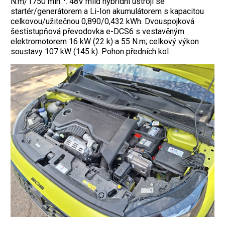
N.m/1750 min
. 48V mild hybridní ústrojí se
startér/generátorem a Li-Ion akumulátorem s kapacitou
celkovou/užitečnou 0,890/0,432 kWh. Dvouspojková
šestistupňová převodovka e-DCS6 s vestavěným
elektromotorem 16 kW (22 k) a 55 N.m; celkový výkon
soustavy 107 kW (145 k). Pohon předních kol.