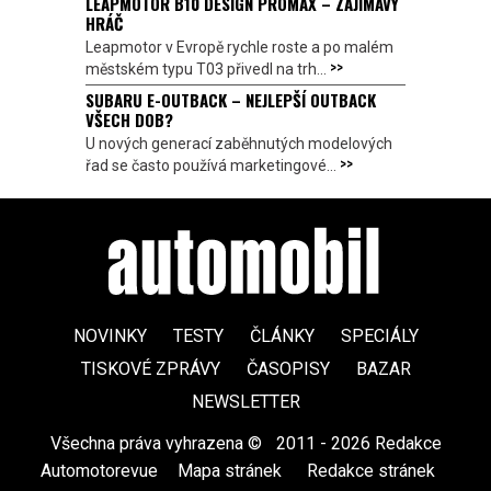
LEAPMOTOR B10 DESIGN PROMAX – ZAJÍMAVÝ
HRÁČ
Leapmotor v Evropě rychle roste a po malém
>>
městském typu T03 přivedl na trh...
SUBARU E-OUTBACK – NEJLEPŠÍ OUTBACK
VŠECH DOB?
U nových generací zaběhnutých modelových
>>
řad se často používá marketingové...
NOVINKY
TESTY
ČLÁNKY
SPECIÁLY
TISKOVÉ ZPRÁVY
ČASOPISY
BAZAR
NEWSLETTER
Všechna práva vyhrazena ©
|
2011 - 2026 Redakce
Automotorevue
|
Mapa stránek
|
Redakce stránek
|