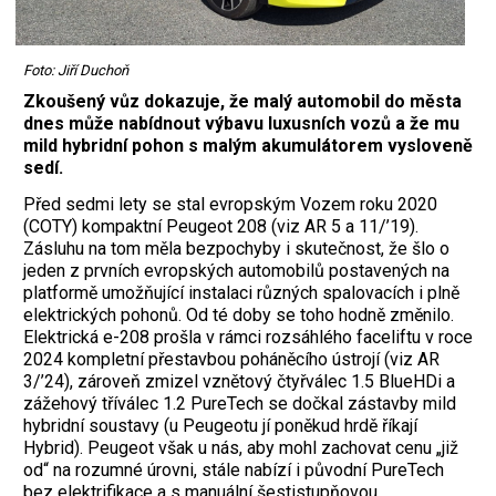
Foto: Jiří Duchoň
Zkoušený vůz dokazuje, že malý automobil do města
dnes může nabídnout výbavu luxusních vozů a že mu
mild hybridní pohon s malým akumulátorem vysloveně
sedí.
Před sedmi lety se stal evropským ­Vozem roku 2020
(COTY) kompaktní Peugeot 208 (viz AR 5 a 11/’19).
Zásluhu na tom měla bezpochyby i skutečnost, že šlo o
jeden z prvních evropských automobilů postavených na
platformě umožňující instalaci různých spalovacích i plně
elektrických pohonů. Od té doby se toho hodně změnilo.
Elektrická e-208 prošla v rámci rozsáhlého faceliftu v roce
2024 kompletní přestavbou poháněcího ústrojí (viz AR
3/’24), zároveň zmizel vznětový čtyřválec 1.5 BlueHDi a
zážehový tříválec 1.2 PureTech se dočkal zástavby mild
hybridní soustavy (u Peugeotu jí poněkud hrdě říkají
Hybrid). Peugeot však u nás, aby mohl zachovat cenu „již
od“ na rozumné úrovni, stále nabízí i původní PureTech
bez elektrifikace a s manuální šestistupňovou