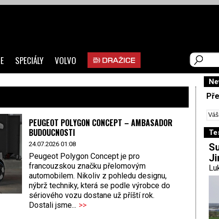
E
SPECIÁLY
VOLVO
Ne
Pře
PEUGEOT POLYGON CONCEPT – AMBASADOR
BUDOUCNOSTI
Te
24.07.2026 01:08
Su
Peugeot Polygon Concept je pro
Ji
francouzskou značku přelomovým
Luk
automobilem. Nikoliv z pohledu designu,
nýbrž techniky, která se podle výrobce do
sériového vozu dostane už příští rok.
Dostali jsme...
>>