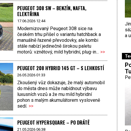
PEUGEOT 308 SW – BENZÍN, NAFTA,
ELEKTŘINA
17.06.2026 12:44
Ji
Modernizovaný Peugeot 308 sice na
sá
českém trhu přišel o variantu hatchback a
a u
manuálně řazené převodovky, ale kombi
stále nabízí jedinečně širokou paletu
motorů: vznětový, mild hybridní, plug-in...
>>
Te
Po
PEUGEOT 208 HYBRID 145 GT – S LEHKOSTÍ
Tu
26.05.2026 01:33
Pe
Zkoušený vůz dokazuje, že malý automobil
do města dnes může nabídnout výbavu
luxusních vozů a že mu mild hybridní
pohon s malým akumulátorem vysloveně
sedí.
>>
PEUGEOT HYPERSQUARE – PO DRÁTĚ
21.05.2026 06:38