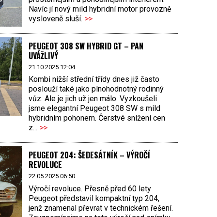
Navíc jí nový mild hybridní motor provozně
vysloveně sluší.
>>
PEUGEOT 308 SW HYBRID GT – PAN
UVÁŽLIVÝ
21.10.2025 12:04
Kombi nižší střední třídy dnes již často
poslouží také jako plnohodnotný rodinný
vůz. Ale je jich už jen málo. Vyzkoušeli
jsme elegantní Peugeot 308 SW s mild
hybridním pohonem. Čerstvé snížení cen
z...
>>
PEUGEOT 204: ŠEDESÁTNÍK – VÝROČÍ
REVOLUCE
22.05.2025 06:50
Výročí revoluce. Přesně před 60 lety
Peugeot představil kompaktní typ 204,
jenž znamenal převrat v technickém řešení.