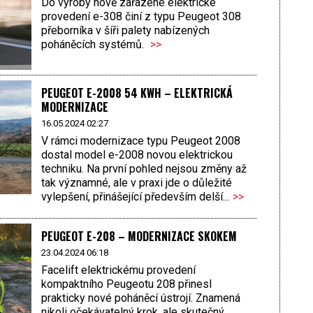
Do výroby nově zařazené elektrické
provedení e-308 činí z typu Peugeot 308
přeborníka v šíři palety nabízených
poháněcích systémů.
>>
PEUGEOT E-2008 54 KWH – ELEKTRICKÁ
MODERNIZACE
16.05.2024 02:27
V rámci modernizace typu Peugeot 2008
dostal model e-2008 novou elektrickou
techniku. Na první pohled nejsou změny až
tak významné, ale v praxi jde o důležité
vylepšení, přinášející především delší...
>>
PEUGEOT E-208 – MODERNIZACE SKOKEM
23.04.2024 06:18
Facelift elektrickému provedení
kompaktního Peugeotu 208 přinesl
prakticky nové poháněcí ústrojí. Znamená
nikoli očekávatelný krok, ale skutečný