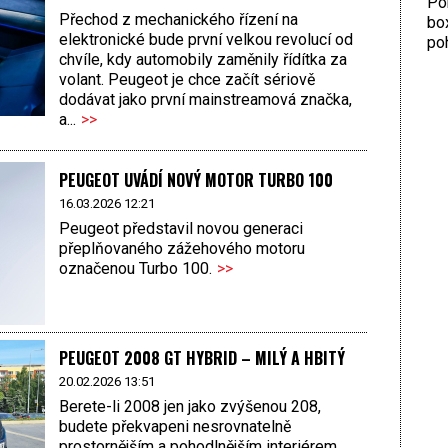
Por
Přechod z mechanického řízení na
bo
elektronické bude první velkou revolucí od
poh
chvíle, kdy automobily zaměnily řídítka za
volant. Peugeot je chce začít sériově
dodávat jako první mainstreamová značka,
a...
>>
PEUGEOT UVÁDÍ NOVÝ MOTOR TURBO 100
16.03.2026 12:21
Peugeot představil novou generaci
přeplňovaného zážehového motoru
označenou Turbo 100.
>>
PEUGEOT 2008 GT HYBRID – MILÝ A HBITÝ
20.02.2026 13:51
Berete-li 2008 jen jako zvýšenou 208,
budete překvapeni nesrovnatelně
prostornějším a pohodlnějším interiérem.