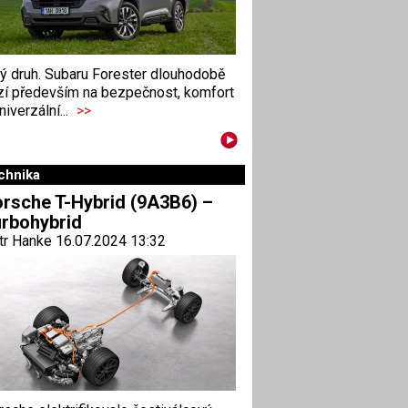
ný druh. Subaru Forester dlouhodobě
zí především na bezpečnost, komfort
niverzální...
>>
chnika
rsche T-Hybrid (9A3B6) –
rbohybrid
tr Hanke 16.07.2024 13:32