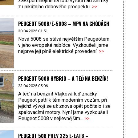
Zavzpomínejme na toto výročí nad snímky
z unikátního dobového prospektu.
>>
PEUGEOT 5008/E-5008 – MPV NA CHŮDÁCH
30.04.2025 01:51
Nová 5008 se stává největším Peugeotem
v jeho evropské nabídce. Vyzkoušeli jsme
nejprve její plně elektrické provedení.
>>
PEUGEOT 5008 HYBRID – A TEĎ NA BENZÍN!
23.04.2025 05:06
A teď na benzín! Vlajková loď značky
Peugeot patří k těm moderním vozům, při
jejichž vývoji se už znova opět počítalo i se
spalovacími motory. Nyní jsme vyzkoušeli
Peugeot 5008 v nejlevnějším...
>>
PEUGEOT 508 PHEV 225 E-EAT8 –