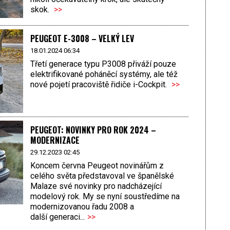
skok.
>>
PEUGEOT E-3008 – VELKÝ LEV
18.01.2024 06:34
Třetí generace typu P3008 přiváží pouze
elektrifikované poháněcí systémy, ale též
nové pojetí pracoviště řidiče i-Cockpit.
>>
PEUGEOT: NOVINKY PRO ROK 2024 –
MODERNIZACE
29.12.2023 02:45
Koncem června Peugeot novinářům z
celého světa představoval ve španělské
Malaze své novinky pro nadcházející
modelový rok. My se nyní soustředíme na
modernizovanou řadu 2008 a
další generaci...
>>