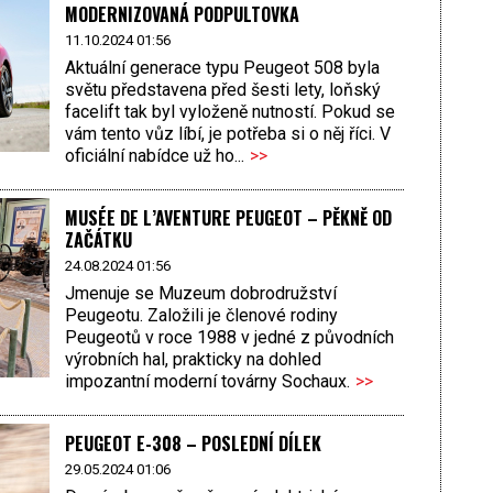
MODERNIZOVANÁ PODPULTOVKA
11.10.2024 01:56
Aktuální generace typu Peugeot 508 byla
světu představena před šesti lety, loňský
facelift tak byl vyloženě nutností. Pokud se
vám tento vůz líbí, je potřeba si o něj říci. V
oficiální nabídce už ho...
>>
MUSÉE DE L’AVENTURE PEUGEOT – PĚKNĚ OD
ZAČÁTKU
24.08.2024 01:56
Jmenuje se Muzeum dobrodružství
Peugeotu. Založili je členové rodiny
Peugeotů v roce 1988 v jedné z původních
výrobních hal, prakticky na dohled
impozantní moderní továrny Sochaux.
>>
PEUGEOT E-308 – POSLEDNÍ DÍLEK
29.05.2024 01:06