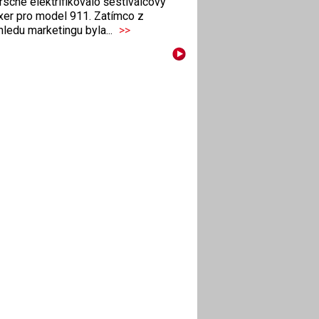
sche elektrifikovalo šestiválcový
xer pro model 911. Zatímco z
ledu marketingu byla...
>>