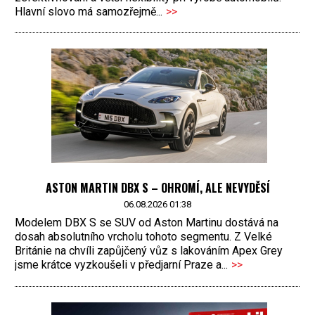
Hlavní slovo má samozřejmě...
>>
ASTON MARTIN DBX S – OHROMÍ, ALE NEVYDĚSÍ
06.08.2026 01:38
Modelem DBX S se SUV od Aston Martinu dostává na
dosah absolutního vrcholu tohoto segmentu. Z Velké
Británie na chvíli zapůjčený vůz s lakováním Apex Grey
jsme krátce vyzkoušeli v předjarní Praze a...
>>