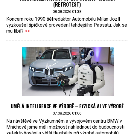
(RETROTEST)
08.08.2026 01:38
Koncem roku 1990 šéfredaktor Automobilu Milan Jozíf
vyzkoušel špičkové provedení tehdejšího Passatu. Jak se
mu líbil?
>>
UMĚLÁ INTELIGENCE VE VÝROBĚ – FYZICKÁ AI VE VÝROBĚ
07.08.2026 01:06
Na návštěvě ve Výzkumném a vývojovém centru BMW v
Mnichově jsme měli možnost nahlédnout do budoucnosti
zefektivňování a větší flexibility při výrobě automobilů.