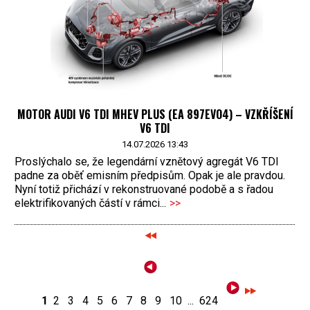
MOTOR AUDI V6 TDI MHEV PLUS (EA 897EVO4) – VZKŘÍŠENÍ
V6 TDI
14.07.2026 13:43
Proslýchalo se, že legendární vznětový agregát V6 TDI
padne za oběť emisním předpisům. Opak je ale pravdou.
Nyní totiž přichází v rekonstruované podobě a s řadou
elektrifikovaných částí v rámci...
>>
1
2
3
4
5
6
7
8
9
10
...
624