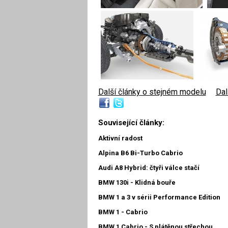
Další články o stejném modelu
|
Dal
Související články:
Aktivní radost
Alpina B6 Bi-Turbo Cabrio
Audi A8 Hybrid: čtyři válce stačí
BMW 130i - Klidná bouře
BMW 1 a 3 v sérii Performance Edition
BMW 1 - Cabrio
BMW 1 Cabrio - S plátěnou střechou