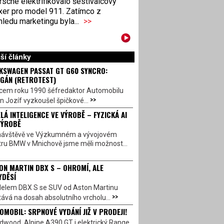
sche elektrifikovalo šestiválcový
xer pro model 911. Zatímco z
ledu marketingu byla...
>>
ší články
KSWAGEN PASSAT GT G60 SYNCRO:
GÁN (RETROTEST)
cem roku 1990 šéfredaktor Automobilu
>>
n Jozíf vyzkoušel špičkové...
LÁ INTELIGENCE VE VÝROBĚ – FYZICKÁ AI
VÝROBĚ
návštěvě ve Výzkumném a vývojovém
tru BMW v Mnichově jsme měli možnost...
ON MARTIN DBX S – OHROMÍ, ALE
YDĚSÍ
elem DBX S se SUV od Aston Martinu
>>
ává na dosah absolutního vrcholu...
OMOBIL: SRPNOVÉ VYDÁNÍ JIŽ V PRODEJI!
dwood, Alpine A390 GT i elektrický Range