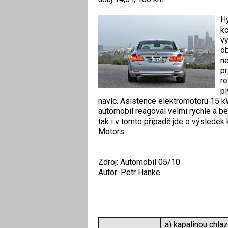
Hy
ko
v
ob
ne
pr
re
pl
navíc. Asistence elektromotoru 15 kW
automobil reagoval velmi rychle a b
tak i v tomto případě jde o výsled
Motors.
Zdroj: Automobil 05/10
Autor: Petr Hanke
a) kapalinou chl