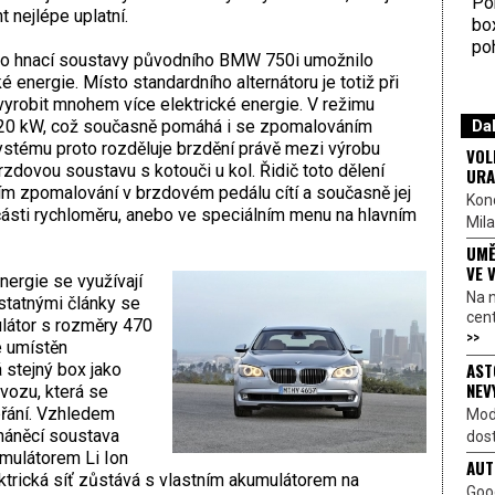
Por
 nejlépe uplatní.
bo
poh
do hnací soustavy původního BMW 750i umožnilo
é energie. Místo standardního alternátoru je totiž při
yrobit mnohem více elektrické energie. V režimu
Dal
a 20 kW, což současně pomáhá i se zpomalováním
systému proto rozděluje brzdění právě mezi výrobu
VOL
rzdovou soustavu s kotouči u kol. Řidič toto dělení
URA
ím zpomalování v brzdovém pedálu cítí a současně jej
Kon
části rychloměru, anebo ve speciálním menu na hlavním
Mila
UMĚ
VE 
nergie se využívají
Na 
statnými články se
cen
látor s rozměry 470
>>
e umístěn
AST
 stejný box jako
NEV
vozu, která se
řání. Vzhledem
Mod
oháněcí soustava
dost
mulátorem Li Ion
AUT
ktrická síť zůstává s vlastním akumulátorem na
Goo