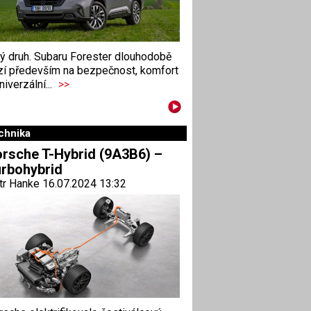
ný druh. Subaru Forester dlouhodobě
zí především na bezpečnost, komfort
niverzální...
>>
chnika
rsche T-Hybrid (9A3B6) –
rbohybrid
tr Hanke 16.07.2024 13:32