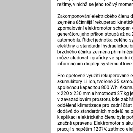
režimy, v nichž se jeho točivý moment
Zakomponování elektrického členu 
zejména účinnější rekuperaci kinetick
zpomalování elektromotor schopen v
generátoru jeho příkon stoupá až n
automobilu. Řídicí jednotka celého 
elektřiny a standardní hydraulickou b
brzdného účinku zejména při mírnějš
může sledovat i graficky ve spodní 
informačním displeji systému iDrive.
Pro opětovné využití rekuperované e
akumulátory Li Ion, tvořené 35 samo
společnou kapacitou 800 W.h. Akumu
x 220 x 230 mm a hmotností 27 kg j
v zavazadlovém prostoru, kde zabírá
oddělená klimatizace pro zadní část 
dodává do standardních modelů na p
k aplikaci elektrického členu byla p
značně upravena. Elektromotor s aku
pracují s napětím 120?V, zatímco ele