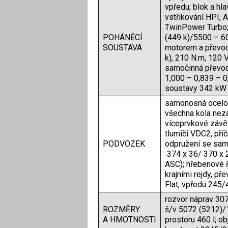
vpředu; blok a hla
vstřikování HPI, 
TwinPower Turbo;
POHÁNĚCÍ
(449 k)/5500 – 6
SOUSTAVA
motorem a převod
k), 210 N.m, 120 
samočinná převod
1,000 – 0,839 – 0
soustavy 342 kW (
samonosná ocelov
všechna kola nezá
víceprvkové závěs
tlumiči VDC2, pří
PODVOZEK
odpružení se sam
374 x 36/ 370 x 
ASC); hřebenové ř
krajními rejdy, př
Flat, vpředu 245/
rozvor náprav 30
ROZMĚRY
š/v 5072 (5212)/
A HMOTNOSTI
prostoru 460 l; o