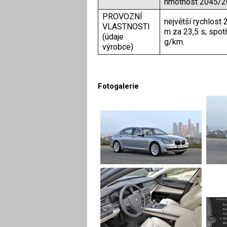
hmotnost 2045/2
PROVOZNÍ
největší rychlost
VLASTNOSTI
m za 23,5 s; spot
(údaje
g/km.
výrobce)
Fotogalerie