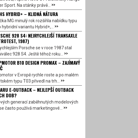
>>
r Sport. Na stánky právě...
HS HYBRID+ – KLIDNÁ NÁTURA
ka MG minulý rok rozšířila nabídku typu
>>
 hybridní variantu Hybrid+,...
SCHE 928 S4: NEJRYCHLEJŠÍ TRANSAXLE
TROTEST, 1987)
ychlejším Porsche se v roce 1987 stal
>>
válec 928 S4. Ještě téhož roku...
PMOTOR B10 DESIGN PROMAX – ZAJÍMAVÝ
Č
pmotor v Evropě rychle roste a po malém
>>
ském typu T03 přivedl na trh...
ARU E-OUTBACK – NEJLEPŠÍ OUTBACK
CH DOB?
ových generací zaběhnutých modelových
>>
se často používá marketingové...