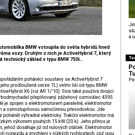
Ji
sá
a u
utomobilka BMW vstoupila do světa hybridů hned
ěma vozy. Druhým z nich je ActiveHybrid 7, který
Te
á technický základ v typu BMW 750i…
Po
Tu
pořádáním poháněcí soustavy se ActiveHybrid 7
Pe
 jeho prodloužená verze 7L) velmi liší od typu BMW
tiveHybrid X6 (viz AR 1/’10). Sice také používá dvojicí
urbodmychadel přeplňovaný zážehový osmiválec 4395
ě je spojen s elektromotorem paralelně; elektromotor
m a osmistupňovou samočinnou převodovkou. Jde
ůz pohánět výhradně elektricky. Trakční elektromotor má
nízkým výkonem pouhých 15 kW (20 k). Jeho přínos je
jehož dosahuje již od nulových otáček. Elektromotor
při rozjezdu a zrychlení v nízkých rychlostech, což jsou