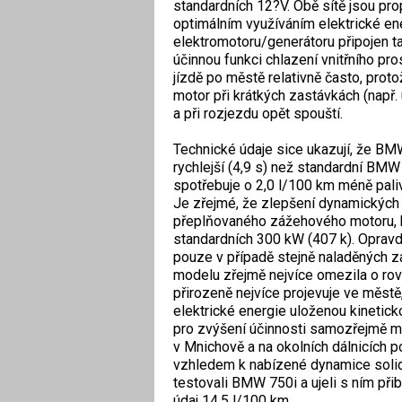
standardních 12?V. Obě sítě jsou pro
optimálním využíváním elektrické en
elektromotoru/generátoru připojen ta
účinnou funkci chlazení vnitřního pr
jízdě po městě relativně často, proto
motor při krátkých zastávkách (např.
a při rozjezdu opět spouští.
Technické údaje sice ukazují, že BMW
rychlejší (4,9 s) než standardní BM
spotřebuje o 2,0 l/100 km méně pali
Je zřejmé, že zlepšení dynamickýc
přeplňovaného zážehového motoru, 
standardních 300 kW (407 k). Oprav
pouze v případě stejně naladěných 
modelu zřejmě nejvíce omezila o rov
přirozeně nejvíce projevuje ve městě
elektrické energie uloženou kinetickou
pro zvýšení účinnosti samozřejmě m
v Mnichově a na okolních dálnicích p
vzhledem k nabízené dynamice solid
testovali BMW 750i a ujeli s ním přib
údaj 14,5 l/100 km.