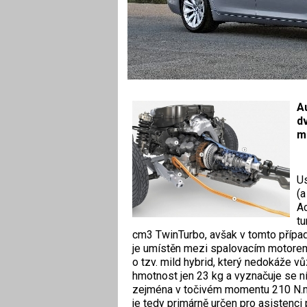
A
dv
m
Us
(a
Ac
t
cm3 TwinTurbo, avšak v tomto případ
je umístěn mezi spalovacím motore
o tzv. mild hybrid, který nedokáže v
hmotnost jen 23 kg a vyznačuje se 
zejména v točivém momentu 210 N.m, 
je tedy primárně určen pro asistenci 