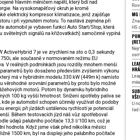
pojené hlavním měničem napětí, který bdí nad
Rove
ergie. Na vysokonapěťový okruh je kromě
MG 
ké elektrický kompresor klimatizace, jenž zajišťuje
ostoru i při vypnutém motoru. To nastává zejména při
Znač
že automobil je vybaven funkcí Auto Start/Stop, která
HS o
 u světelných signálů na křižovatkách) samočinně vypíná
POR
(RE
Nejr
 ActiveHybrid 7 je ve zrychlení na sto o 0,3 sekundy
osmi
W 750i, ale současně v normovaném režimu EU
LEA
va. V reálných podmínkách jsou rozdíly mnohem menší.
HRÁ
h parametrů bylo dosaženo především zvýšením výkonu
Lea
který má v hybridním modelu 330 kW (449m k) namísto
měst
du věrohodné srovnání parametrů by proto bylo možné
zážehových motorů. Potom by dynamiku hybridního
SUB
ných 100 kg vyšší hmotnost. Snížení spotřeby paliva se
VŠE
, kde je automobil schopen účinněji využívat do podoby
U n
 energii; při jízdách ustálenou rychlostí je potenciál
řad 
enší. Během testovacích jízd náš vůz spotřeboval
odle údajů palubního počítače 13,3 l/100 km, což je
ní hodnota. Když jsme však před několika měsíci
ližně 1500 km, byl na displeji jeho palubního počítače