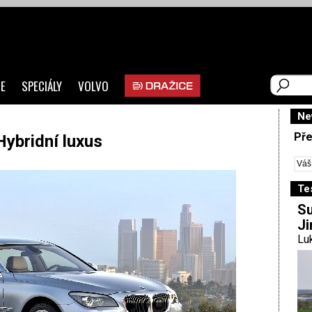
E
SPECIÁLY
VOLVO
Ne
Pře
ybridní luxus
Te
Su
Ji
Luk