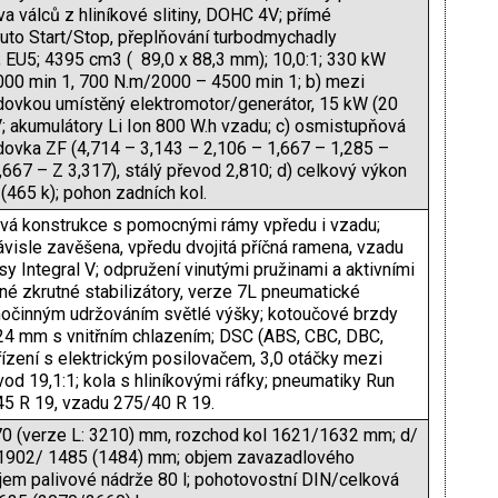
va válců z hliníkové slitiny, DOHC 4V; přímé
Auto Start/Stop, přeplňování turbodmychadly
 EU5; 4395 cm3 ( 89,0 x 88,3 mm); 10,0:1; 330 kW
000 min 1, 700 N.m/2000 – 4500 min 1; b) mezi
ovkou umístěný elektromotor/generátor, 15 kW (20
V; akumulátory Li Ion 800 W.h vzadu; c) osmistupňová
ovka ZF (4,714 – 3,143 – 2,106 – 1,667 – 1,285 –
,667 – Z 3,317), stálý převod 2,810; d) celkový výkon
465 k); pohon zadních kol.
á konstrukce s pomocnými rámy vpředu i vzadu;
visle zavěšena, vpředu dvojitá příčná ramena, vzadu
y Integral V; odpružení vinutými pružinami a aktivními
čné zkrutné stabilizátory, verze 7L pneumatické
očinným udržováním světlé výšky; kotoučové brzdy
24 mm s vnitřním chlazením; DSC (ABS, CBC, DBC,
ízení s elektrickým posilovačem, 3,0 otáčky mezi
evod 19,1:1; kola s hliníkovými ráfky; pneumatiky Run
45 R 19, vzadu 275/40 R 19.
70 (verze L: 3210) mm, rozchod kol 1621/1632 mm; d/
1902/ 1485 (1484) mm; objem zavazadlového
bjem palivové nádrže 80 l; pohotovostní DIN/celková