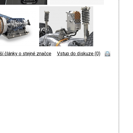
ší články o stejné značce
|
Vstup do diskuze (0)