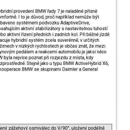
bridní provedení BMW řady 7 je naladěné přísně
mfortně. I to je důvod, proč například nemůže být
ybaveno systémem podvozku AdaptiveDrive,
sahujícím aktivní stabilizátory s nastavitelnou tuhostí
bo aktivní řízení předních i zadních kol. Při běžné jízdě
acuje hybridní systém zcela suverénně; v určitých
žimech v nízkých rychlostech je občas znát, že mezi
ynovým pedálem a reakcemi automobilu je jaksi něco
 byla nejvíce poznat při rozjezdu z místa, kdy
ezprostředně. Stejně jako u typu BMW ActiveHybrid X6,
ek kooperace BMW se skupinami Daimler a General
azený zážehový osmiválec do V/90°, uložený podélně