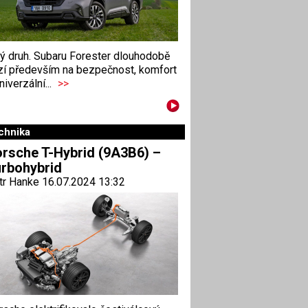
ný druh. Subaru Forester dlouhodobě
zí především na bezpečnost, komfort
niverzální...
>>
chnika
rsche T-Hybrid (9A3B6) –
rbohybrid
tr Hanke 16.07.2024 13:32