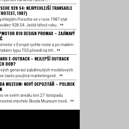
SCHE 928 S4: NEJRYCHLEJŠÍ TRANSAXLE
TROTEST, 1987)
ychlejším Porsche se v roce 1987 stal
>>
válec 928 S4. Ještě téhož roku...
PMOTOR B10 DESIGN PROMAX – ZAJÍMAVÝ
Č
pmotor v Evropě rychle roste a po malém
>>
ském typu T03 přivedl na trh...
ARU E-OUTBACK – NEJLEPŠÍ OUTBACK
CH DOB?
ových generací zaběhnutých modelových
>>
se často používá marketingové...
DA MUZEUM: NOVÝ DEPOZITÁŘ – POLIBEK
N
o ve svém areálu loni 27. listopadu
>>
vnostně otevřelo Škoda Muzeum nově...