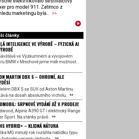
sche elektrifikovalo šestiválcový
xer pro model 911. Zatímco z
ledu marketingu byla...
>>
ší články
LÁ INTELIGENCE VE VÝROBĚ – FYZICKÁ AI
VÝROBĚ
návštěvě ve Výzkumném a vývojovém
tru BMW v Mnichově jsme měli možnost...
ON MARTIN DBX S – OHROMÍ, ALE
YDĚSÍ
elem DBX S se SUV od Aston Martinu
>>
ává na dosah absolutního vrcholu...
OMOBIL: SRPNOVÉ VYDÁNÍ JIŽ V PRODEJI!
dwood, Alpine A390 GT i elektrický Range
>>
r Sport. Na stánky právě...
HS HYBRID+ – KLIDNÁ NÁTURA
ka MG minulý rok rozšířila nabídku typu
>>
 hybridní variantu Hybrid+,...