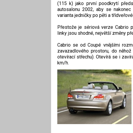
(115 k) jako první poodkrytí pře
autosalonu 2002, aby se nakonec 
varianta jedničky po pěti a třídveřo
Přestože je sériová verze Cabrio p
linky jsou shodné, největší změny před
Cabrio se od Coupé vnějšími rozmě
zavazadlového prostoru, do něhož 
otevírací střechu). Otevírá se i zaví
km/h.