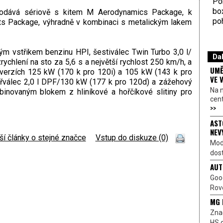
Por
bo
odává sériově s kitem M Aerodynamics Package, k
poh
orts Package, výhradně v kombinaci s metalickým lakem
m vstřikem benzinu HPI, šestiválec Twin Turbo 3,0 l/
Dal
rychlení na sto za 5,6 s a největší rychlost 250 km/h, a
UMĚ
 verzích 125 kW (170 k pro 120i) a 105 kW (143 k pro
VE 
tyřválec 2,0 l DPF/130 kW (177 k pro 120d) a zážehový
Na 
inovaným blokem z hliníkové a hořčíkové slitiny pro
cen
>>
AST
NEV
ší články o stejné značce
|
Vstup do diskuze (0)
Mod
dost
AUT
Goo
Rove
MG 
Znač
HS o