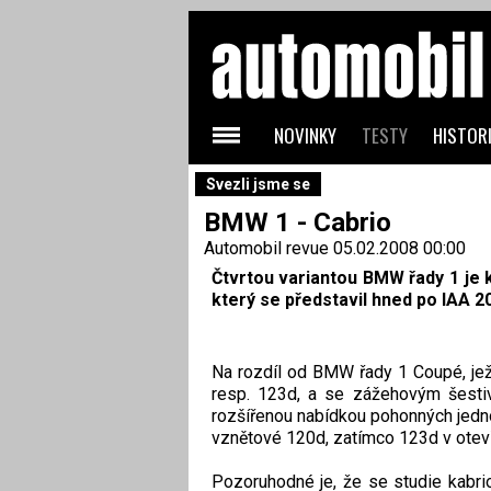
NOVINKY
TESTY
HISTORI
Svezli jsme se
BMW 1 - Cabrio
Automobil revue
05.02.2008 00:00
Čtvrtou variantou BMW řady 1 je k
který se představil hned po IAA 2
Na rozdíl od BMW řady 1 Coupé, je
resp. 123d, a se zážehovým šesti
rozšířenou nabídkou pohonných jedno
vznětové 120d, zatímco 123d v otev
Pozoruhodné je, že se studie kabr