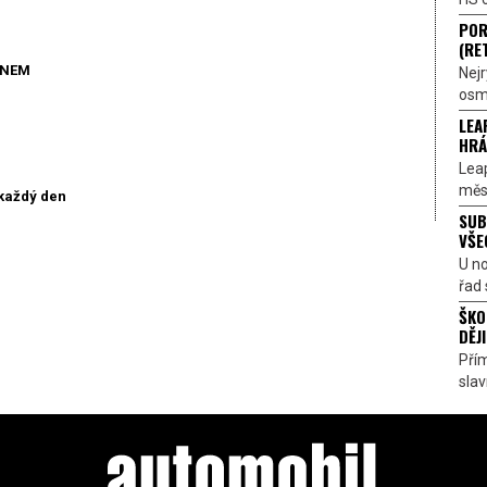
POR
(RE
ONEM
Nejr
osmi
LEA
HRÁ
Lea
měst
každý den
SUB
VŠE
U n
řad 
ŠKO
DĚJI
Přím
sla