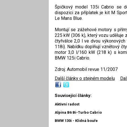
Špičkový model 135i Cabrio se d
dispozici za příplatek je kit M Sp
Le Mans Blue.
Montují se zážehové motory s přímý
225 kW (306 k), který vozu uděluje z
čtyřválce 2,0 l ve dvou výkonových
118i). Nabídku doplňují vznětový č
motor 3,0 l/160 kW (218 k) s komb
BMW 125i Cabrio.
Zdroj: Automobil revue 11/2007
Další články o stejném modelu
|
Dal
Související články:
Aktivní radost
Alpina B6 Bi-Turbo Cabrio
BMW 130i - Klidná bouře