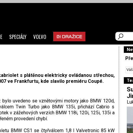
E
SPECIÁLY
VOLVO
Ne
Pře
abriolet s plátěnou elektricky ovládanou střechou,
Te
007 ve Frankfurtu, kde slavilo premiéru Coupé.
Su
Ji
ž bylo uvedeno se vznětovými motory jako BMW 120d,
Luk
válcem Twin Turbo jako BMW 135i, přichází Cabrio s
tek v zážehových verzích BMW 118i, 120i, 125i, 135i a
řeném provedení chybí.
ioletu BMW CS1 se čtyřválcem 1,8 l Valvetronic 85 kW