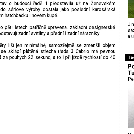
dstav o budoucí řadě 1 představila už na Ženevském
do sériové výroby dostala jako poslední karosářská
vém hatchbacku i novém kupé.
Ji
o pěti letech patřičně upravena, základní designerské
sá
stavují zadní svítilny a přední i zadní nárazníky.
a u
ry liší jen minimálně, samozřejmě se zmenšil objem
se sklápí plátěná střecha (řada 3 Cabrio má pevnou
rá za pouhých 22 sekund, a to i při jízdě rychlostí do 40
Te
Po
Tu
Pe