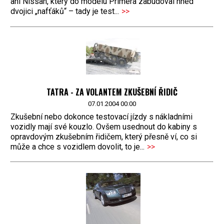
ani Nissan, který do modelu Primera zabudoval hned
dvojici „nafťáků“ – tady je test...
>>
TATRA - ZA VOLANTEM ZKUŠEBNÍ ŘIDIČ
07.01.2004 00:00
Zkušební nebo dokonce testovací jízdy s nákladními
vozidly mají své kouzlo. Ovšem usednout do kabiny s
opravdovým zkušebním řidičem, který přesně ví, co si
může a chce s vozidlem dovolit, to je...
>>