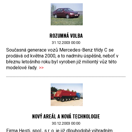
ROZUMNÁ VOLBA
31.12.2003 00:00
Současná generace vozů Mercedes-Benz třídy C se
prodává od května 2000, a to nadmíru úspěšně, neboť v
březnu letošního roku byl vyroben již miliontý vůz této
modelové řady.
>>
NOVÝ AREÁL A NOVÁ TECHNOLOGIE
30.12.2003 00:00
Firma Hesti, spol., s r. o. je již dlouhodobě výhradním