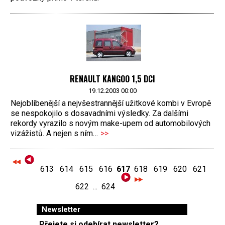
RENAULT KANGOO 1,5 DCI
19.12.2003 00:00
Nejoblíbenější a nejvšestrannější užitkové kombi v Evropě
se nespokojilo s dosavadními výsledky. Za dalšími
rekordy vyrazilo s novým make-upem od automobilových
vizážistů. A nejen s ním…
>>
613
614
615
616
617
618
619
620
621
622
...
624
Newsletter
Přejete si odebírat newsletter?