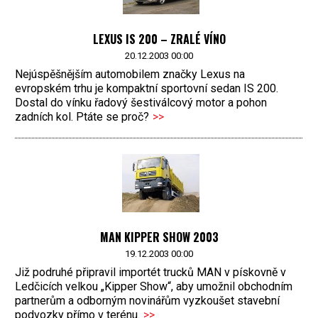
LEXUS IS 200 – ZRALÉ VÍNO
20.12.2003 00:00
Nejúspěšnějším automobilem značky Lexus na
evropském trhu je kompaktní sportovní sedan IS 200.
Dostal do vínku řadový šestiválcový motor a pohon
zadních kol. Ptáte se proč?
>>
MAN KIPPER SHOW 2003
19.12.2003 00:00
Již podruhé připravil importét trucků MAN v pískovně v
Ledčicích velkou „Kipper Show“, aby umožnil obchodním
partnerům a odborným novinářům vyzkoušet stavební
podvozky přímo v terénu.
>>