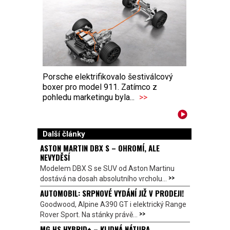
Porsche elektrifikovalo šestiválcový
boxer pro model 911. Zatímco z
pohledu marketingu byla...
>>
Další články
ASTON MARTIN DBX S – OHROMÍ, ALE
NEVYDĚSÍ
Modelem DBX S se SUV od Aston Martinu
>>
dostává na dosah absolutního vrcholu...
AUTOMOBIL: SRPNOVÉ VYDÁNÍ JIŽ V PRODEJI!
Goodwood, Alpine A390 GT i elektrický Range
>>
Rover Sport. Na stánky právě...
MG HS HYBRID+ – KLIDNÁ NÁTURA