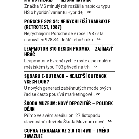
Značka MG minulý rok rozšířila nabídku typu
>>
HS o hybridní variantu Hybrid+,...
PORSCHE 928 S4: NEJRYCHLEJŠÍ TRANSAXLE
(RETROTEST, 1987)
Nejrychlejším Porsche se v roce 1987 stal
>>
osmiválec 928 S4. Ještě téhož roku...
LEAPMOTOR B10 DESIGN PROMAX – ZAJÍMAVÝ
HRÁČ
Leapmotor v Evropě rychle roste a po malém
>>
městském typu T03 přivedl na trh...
SUBARU E-OUTBACK – NEJLEPŠÍ OUTBACK
VŠECH DOB?
U nových generací zaběhnutých modelových
>>
řad se často používá marketingové...
ŠKODA MUZEUM: NOVÝ DEPOZITÁŘ – POLIBEK
DĚJIN
Přímo ve svém areálu loni 27. listopadu
>>
slavnostně otevřelo Škoda Muzeum nově...
CUPRA TERRAMAR VZ 2.0 TSI 4WD – JMÉNO
ZAVAZUJE