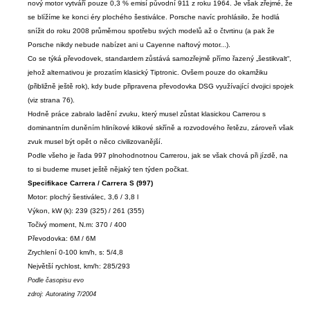
nový motor vytváří pouze 0,3 % emisí původní 911 z roku 1964. Je však zřejmé, že
se blížíme ke konci éry plochého šestiválce. Porsche navíc prohlásilo, že hodlá
snížit do roku 2008 průměrnou spotřebu svých modelů až o čtvrtinu (a pak že
Porsche nikdy nebude nabízet ani u Cayenne naftový motor...).
Co se týká převodovek, standardem zůstává samozřejmě přímo řazený „šestikvalt“,
jehož alternativou je prozatím klasický Tiptronic. Ovšem pouze do okamžiku
(přibližně ještě rok), kdy bude připravena převodovka DSG využívající dvojici spojek
(viz strana 76).
Hodně práce zabralo ladění zvuku, který musel zůstat klasickou Carrerou s
dominantním duněním hliníkové klikové skříně a rozvodového řetězu, zároveň však
zvuk musel být opět o něco civilizovanější.
Podle všeho je řada 997 plnohodnotnou Carrerou, jak se však chová při jízdě, na
to si budeme muset ještě nějaký ten týden počkat.
Specifikace Carrera / Carrera S (997)
Motor: plochý šestiválec, 3,6 / 3,8 l
Výkon, kW (k): 239 (325) / 261 (355)
Točivý moment, N.m: 370 / 400
Převodovka: 6M / 6M
Zrychlení 0-100 km/h, s: 5/4,8
Největší rychlost, km/h: 285/293
Podle časopisu evo
zdroj: Autorating 7/2004