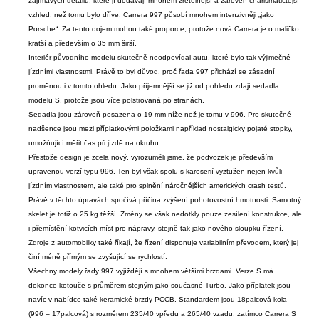
zajímavých detailů, které jí dodávají mnohem zřetelnější a zároveň charismatičtější
vzhled, než tomu bylo dříve. Carrera 997 působí mnohem intenzivněji „jako
Porsche“. Za tento dojem mohou také proporce, protože nová Carrera je o maličko
kratší a především o 35 mm širší.
Interiér původního modelu skutečně neodpovídal autu, které bylo tak výjimečné
jízdními vlastnostmi. Právě to byl důvod, proč řada 997 přichází se zásadní
proměnou i v tomto ohledu. Jako příjemnější se již od pohledu zdají sedadla
modelu S, protože jsou více polstrovaná po stranách.
Sedadla jsou zároveň posazena o 19 mm níže než je tomu v 996. Pro skutečné
nadšence jsou mezi příplatkovými položkami například nostalgicky pojaté stopky,
umožňující měřit čas při jízdě na okruhu.
Přestože design je zcela nový, vyrozuměli jsme, že podvozek je především
upravenou verzí typu 996. Ten byl však spolu s karoserií vyztužen nejen kvůli
jízdním vlastnostem, ale také pro splnění náročnějších amerických crash testů.
Právě v těchto úpravách spočívá příčina zvýšení pohotovostní hmotnosti. Samotný
skelet je totiž o 25 kg těžší. Změny se však nedotkly pouze zesílení konstrukce, ale
i přemístění kotvicích míst pro nápravy, stejně tak jako nového sloupku řízení.
Zdroje z automobilky také říkají, že řízení disponuje variabilním převodem, který jej
činí méně přímým se zvyšující se rychlostí.
Všechny modely řady 997 vyjíždějí s mnohem většími brzdami. Verze S má
dokonce kotouče s průměrem stejným jako současné Turbo. Jako příplatek jsou
navíc v nabídce také keramické brzdy PCCB. Standardem jsou 18palcová kola
(996 – 17palcová) s rozměrem 235/40 vpředu a 265/40 vzadu, zatímco Carrera S