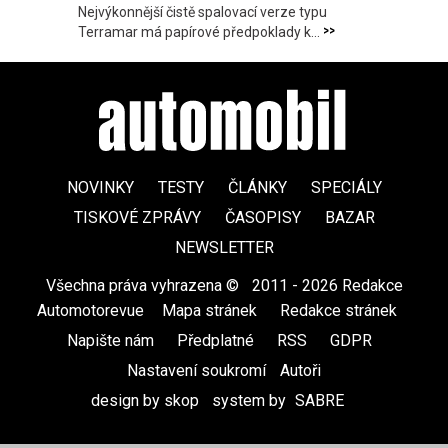
Nejvýkonnější čistě spalovací verze typu
>>
Terramar má papírové předpoklady k...
NOVINKY
TESTY
ČLÁNKY
SPECIÁLY
TISKOVÉ ZPRÁVY
ČASOPISY
BAZAR
NEWSLETTER
Všechna práva vyhrazena ©
|
2011 - 2026 Redakce
Automotorevue
|
Mapa stránek
|
Redakce stránek
|
Napište nám
|
Předplatné
|
RSS
|
GDPR
|
Nastavení soukromí
Autoři
design by skop
|
system by
SABRE
|