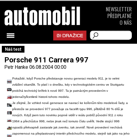
NEWSLETTER
PŘEDPLATNÉ
O NÁS
Náš test
Porsche 911 Carrera 997
Petr Hanke
06.08.2004 00:00
Pokaždé, když Porsche představuje novou generaci modelu 911, je to velmi
zvláštní okamžik. To platí i o dnešku, kdy v technologickém centru ve Stuttgartu
probíhá technický brífink k nové 997. Ta je patnáctým provedením v
jedenačtyřicetileté historii tohoto modelu.
Je zřejmé, že vzhled nové generace se navrací ke kořenům této modelové řady, a
přestože se provedení 977 považuje za facelift typu 996, přibližně 80 % dílů je
nových. Když jsem tuto novinku poprvé viděl v reálu poblíž původní 911 z roku
1964 a přechůdce 996, nelze jinak než tomuto číslu uvěřit. Vedle stojící 996
vypadá překvapivě zastarale jak zvenku, tak zevnitř. Nové provedení nechává
zapomenout na přeplastovaný interiér předchozího modelu, stejně tak jako na jeho