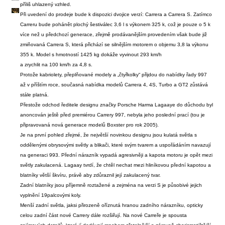
příliš uhlazený vzhled.
Při uvedení do prodeje bude k dispozici dvojice verzí: Carrera a Carrera S. Zatímco
Carreru bude pohánět plochý šestiválec 3,6 l s výkonem 325 k, což je pouze o 5 k
více než u předchozí generace, zřejmě prodávanějším provedením však bude již
zmiňovaná Carrera S, která přichází se silnějším motorem o objemu 3,8 l
a výkonu
355 k. Model s hmotností 1425 kg dokáže vyvinout 293 km/h
a zrychlit na 100 km/h za 4,8 s.
Protože kabriolety, přeplňované modely a „čtyřkolky“ přijdou do nabídky řady 997
až v příštím roce, současná nabídka modelů Carrera 4, 4S, Turbo a GT2 zůstává
stále platná.
Přestože odchod ředitele designu značky Porsche Harma Lagaaye do důchodu byl
anoncován ještě před premiérou Carrery 997, nebyla jeho poslední prací (tou je
připravovaná nová generace modelů Boxster pro rok 2005).
Je na první pohled zřejmé, že největší novinkou designu jsou kulatá světla s
oddělenými obrysovými světly a blikači, které svým tvarem a uspořádáním navazují
na generaci 993. Přední nárazník vypadá agresivněji a kapota motoru je opět mezi
světly zakulacená. Lagaay tvrdí, že chtěl nechat mezi hliníkovou přední kapotou a
blatníky větší škvíru, právě aby zdůraznil její zakulacený tvar.
Zadní blatníky jsou příjemně roztažené a zejména na verzi S je působivé jejich
vyplnění 19palcovými koly.
Menší zadní světla, jaksi přirozeně oříznutá hranou zadního nárazníku, opticky
celou zadní část nové Carrery dále rozšiřují. Na nové Carreře je spousta