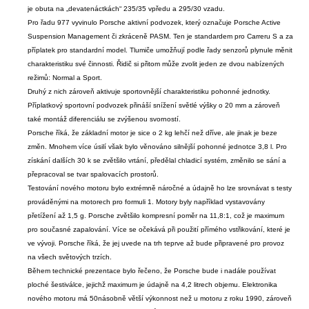
je obuta na „devatenáctkách“ 235/35 vpředu a 295/30 vzadu.
Pro řadu 977 vyvinulo Porsche aktivní podvozek, který označuje Porsche Active
Suspension Management či zkráceně PASM. Ten je standardem pro Carreru S a za
příplatek pro standardní model. Tlumiče umožňují podle řady senzorů plynule měnit
charakteristiku své činnosti. Řidič si přitom může zvolit jeden ze dvou nabízených
režimů: Normal a Sport.
Druhý z nich zároveň aktivuje sportovnější charakteristiku pohonné jednotky.
Příplatkový sportovní podvozek přináší snížení světlé výšky o 20 mm a zároveň
také montáž diferenciálu se zvýšenou svorností.
Porsche říká, že základní motor je sice o 2 kg lehčí než dříve, ale jinak je beze
změn. Mnohem více úsilí však bylo věnováno silnější pohonné jednotce 3,8 l. Pro
získání dalších 30 k
se zvětšilo vrtání, předělal chladicí systém, změnilo se sání a
přepracoval se tvar spalovacích prostorů.
T
estování nového motoru bylo extrémně náročné a údajně ho lze srovnávat s testy
prováděnými na motorech pro formuli 1. Motory byly například vystavovány
přetížení až 1,5 g. Porsche zvětšilo kompresní poměr na 11,8:1, což je maximum
pro současné zapalování. Více se očekává při použití přímého vstřikování, které je
ve vývoji. Porsche říká, že jej uvede na trh teprve až bude připravené pro provoz
na všech světových trzích.
Během technické prezentace bylo řečeno, že Porsche bude i nadále používat
ploché šestiválce, jejichž maximum je údajně na 4,2 litrech objemu. Elektronika
nového motoru má 50násobně větší výkonnost než u motoru z roku 1990, zároveň