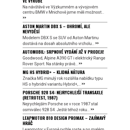
VE VÝROBĚ
Na návštěvě ve Výzkumném a vývojovém
centru BMW v Mnichově jsme měli možnost...
>>
ASTON MARTIN DBX S – OHROMÍ, ALE
NEVYDĚSÍ
Modelem DBX S se SUV od Aston Martinu
>>
dostává na dosah absolutního vrcholu...
AUTOMOBIL: SRPNOVÉ VYDÁNÍ JIŽ V PRODEJI!
Goodwood, Alpine A390 GT i elektrický Range
>>
Rover Sport. Na stánky právě...
MG HS HYBRID+ – KLIDNÁ NÁTURA
Značka MG minulý rok rozšířila nabídku typu
>>
HS o hybridní variantu Hybrid+,...
PORSCHE 928 S4: NEJRYCHLEJŠÍ TRANSAXLE
(RETROTEST, 1987)
Nejrychlejším Porsche se v roce 1987 stal
>>
osmiválec 928 S4. Ještě téhož roku...
LEAPMOTOR B10 DESIGN PROMAX – ZAJÍMAVÝ
HRÁČ
Leapmotor v Evropě rychle roste a po malém