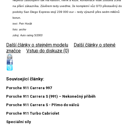
Největší zastoupení tak má karbon, hliník a kůže, kombinace však zůstává zcela
na přání zákazníka. Závěrem tedy uveďme, že kompletní vůz GT3 přestavěný do
podoby San Diego Express stojí 239 000 eur – tedy výrazně přes sedm miliónů
korun.
text: Petr Horák
foto: archiv
zdroj: Auto rating 5/2003
Další články o stejném modelu
|
Další články o stejné
značce
|
Vstup do diskuze (0)
Související články:
Porsche 911 Carrera 997
Porsche 911 Carrera S (991) – Nekonečný příběh
Porsche 911 Carrera S - Přímo do válců
Porsche 911 Turbo Cabriolet
Speciální síly