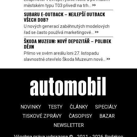
>>
městském typu T03 přivedl na trh...
SUBARU E-OUTBACK – NEJLEPŠÍ OUTBACK
VŠECH DOB?
U nových generací zaběhnutých modelových
>>
řad se často používá marketingové...
ŠKODA MUZEUM: NOVÝ DEPOZITÁŘ – POLIBEK
DĚJIN
Přímo ve svém areálu loni 27. listopadu
>>
slavnostně otevřelo Škoda Muzeum nově...
NOVINKY
TESTY
ČLÁNKY
SPECIÁLY
TISKOVÉ ZPRÁVY
ČASOPISY
BAZAR
NEWSLETTER
Všechna práva vyhrazena ©
|
2011 - 2026 Redakce