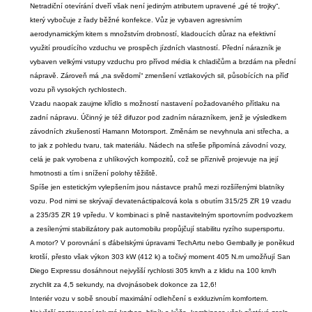
Netradiční otevírání dveří však není jediným atributem upravené „gé té trojky“,
který vybočuje z řady běžné konfekce. Vůz je vybaven agresivním
aerodynamickým kitem s množstvím drobností, kladoucích důraz na efektivní
využití proudícího vzduchu ve prospěch jízdních vlastností. Přední nárazník je
vybaven velkými vstupy vzduchu pro přívod média k chladičům a brzdám na přední
nápravě. Zároveň má „na svědomí“ zmenšení vztlakových sil, působících na příď
vozu při vysokých rychlostech.
Vzadu naopak zaujme křídlo s možností nastavení požadovaného přítlaku na
zadní nápravu. Účinný je též difuzor pod zadním nárazníkem, jenž je výsledkem
závodních zkušeností Hamann Motorsport. Změnám se nevyhnula ani střecha, a
to jak z pohledu tvaru, tak materiálu. Nádech na střeše připomíná závodní vozy,
celá je pak vyrobena z uhlíkových kompozitů, což se příznivě projevuje na její
hmotnosti a tím i snížení polohy těžiště.
Spíše jen estetickým vylepšením jsou nástavce prahů mezi rozšířenými blatníky
vozu. Pod nimi se skrývají devatenáctipalcová kola s obutím 315/25 ZR 19 vzadu
a 235/35 ZR 19 vpředu. V kombinaci s plně nastavitelným sportovním podvozkem
a zesílenými stabilizátory pak automobilu propůjčují stabilitu ryzího supersportu.
A motor? V porovnání s ďábelskými úpravami TechArtu nebo Gembally je poněkud
krotší, přesto však výkon 303 kW (412 k) a točivý moment 405 N.m umožňují San
Diego Expressu dosáhnout nejvyšší rychlosti 305 km/h a z klidu na 100 km/h
zrychlit za 4,5 sekundy, na dvojnásobek dokonce za 12,6!
Interiér vozu v sobě snoubí maximální odlehčení s exkluzivním komfortem.