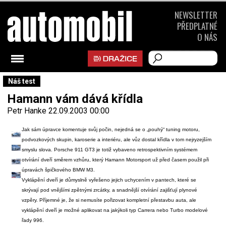
NEWSLETTER
PŘEDPLATNÉ
O NÁS
Náš test
Hamann vám dává křídla
Petr Hanke
22.09.2003 00:00
Jak sám úpravce komentuje svůj počin, nejedná se o „pouhý“ tuning motoru,
podvozkových skupin, karoserie a interiéru, ale vůz dostal křídla v tom nejryzejším
smyslu slova. Porsche 911 GT3 je totiž vybaveno retrospektivním systémem
otvírání dveří směrem vzhůru, který Hamann Motorsport už před časem použil při
úpravách špičkového BMW M3.
Vyklápění dveří je důmyslně vyřešeno jejich uchycením v pantech, které se
skrývají pod vnějšími zpětnými zrcátky, a snadnější otvírání zajišťují plynové
vzpěry. Příjemné je, že si nemusíte pořizovat kompletní přestavbu auta, ale
vyklápění dveří je možné aplikovat na jakýkoli typ Carrera nebo Turbo modelové
řady 996.