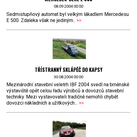
08.09.2004 00:00
Sedmistupňový automat byl velkým lákadlem Mercedesu
E 500. Zdaleka však ne jediným..
>>
TŘÍSTRANNÝ SKLÁPĚČ DO KAPSY
30.08.2004 00:00
Mezinárodní stavební veletrh IBF 2004 svedl na brněnské
výstaviště opět celou řadu výrobců a dovozců stavební
techniky. Mezi vystavovateli tradičně nemohli chybět
dovozci nákladních a užitkových...
>>