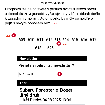
22.07.2004 00:00
Prognóza, že se na světě v příštích dvaceti letech počet
automobilů zdvojnásobí, vyžaduje, aby v této oblasti došlo
k zásadním změnám. Automobilky by měly co nejdříve
přijít s novým pohonem bez...
>>
609
610
611
612
613
614
615
616
617
618
...
625
Newsletter
Přejete si odebírat newsletter?
Test
Subaru Forester e-Boxer –
Jiný druh
Lukáš Dittrich 04.08.2025 13:06