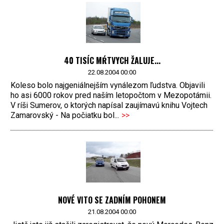
40 TISÍC MŔTVYCH ŽALUJE...
22.08.2004 00:00
Koleso bolo najgeniálnejším vynálezom ľudstva. Objavili
ho asi 6000 rokov pred naším letopočtom v Mezopotámii.
V ríši Sumerov, o ktorých napísal zaujímavú knihu Vojtech
Zamarovský - Na počiatku bol...
>>
NOVÉ VITO SE ZADNÍM POHONEM
21.08.2004 00:00