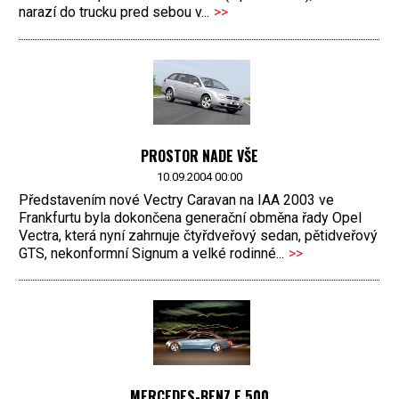
narazí do trucku pred sebou v...
>>
PROSTOR NADE VŠE
10.09.2004 00:00
Představením nové Vectry Caravan na IAA 2003 ve
Frankfurtu byla dokončena generační obměna řady Opel
Vectra, která nyní zahrnuje čtyřdveřový sedan, pětidveřový
GTS, nekonformní Signum a velké rodinné...
>>
MERCEDES-BENZ E 500