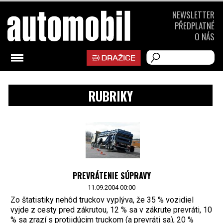
NEWSLETTER
PŘEDPLATNÉ
O NÁS
RUBRIKY
PREVRÁTENIE SÚPRAVY
11.09.2004 00:00
Zo štatistiky nehôd truckov vyplýva, že 35 % vozidiel
vyjde z cesty pred zákrutou, 12 % sa v zákrute prevráti, 10
% sa zrazí s protiidúcim truckom (a prevráti sa), 20 %