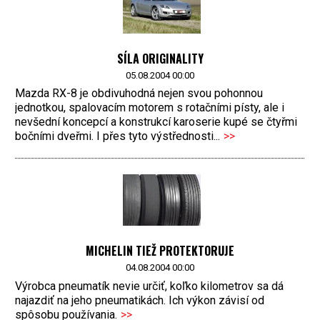
SÍLA ORIGINALITY
05.08.2004 00:00
Mazda RX-8 je obdivuhodná nejen svou pohonnou
jednotkou, spalovacím motorem s rotačními písty, ale i
nevšední koncepcí a konstrukcí karoserie kupé se čtyřmi
bočními dveřmi. I přes tyto výstřednosti...
>>
MICHELIN TIEŽ PROTEKTORUJE
04.08.2004 00:00
Výrobca pneumatík nevie určiť, koľko kilometrov sa dá
najazdiť na jeho pneumatikách. Ich výkon závisí od
spôsobu používania.
>>