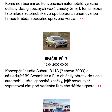
Komu nestačí ani od konvenčních automobilů výrazně
odlišný design běžných vozů značky Smart, tomu nabízí
tato mladá automobilka ve spolupráci s renomovanou
firmou Brabus speciálně upravené verze...
>>
OPAČNÉ PÓLY
16.04.2005 00:00
Koncepční studie Subaru B11S (Ženeva 2003) a
následující B9 Scrambler a R1e ohlásily obrat v designu
automobilů této japonské značky, jejíž novou tvář
vypracoval tým pod vedením řeckého šéfdesignera...
>>