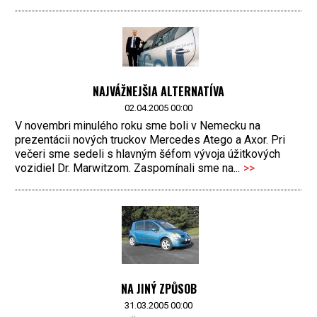
NAJVÁŽNEJŠIA ALTERNATÍVA
02.04.2005 00:00
V novembri minulého roku sme boli v Nemecku na
prezentácii nových truckov Mercedes Atego a Axor. Pri
večeri sme sedeli s hlavným šéfom vývoja úžitkových
vozidiel Dr. Marwitzom. Zaspomínali sme na...
>>
NA JINÝ ZPŮSOB
31.03.2005 00:00