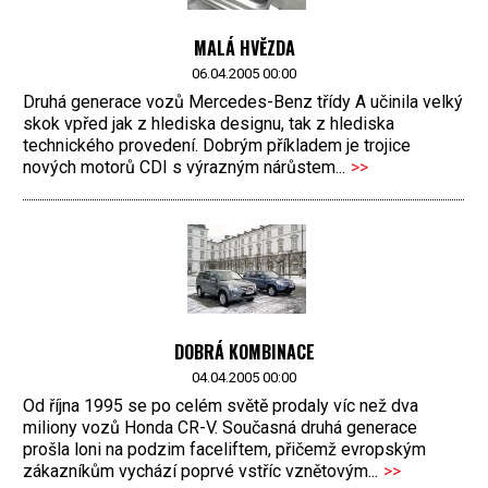
MALÁ HVĚZDA
06.04.2005 00:00
Druhá generace vozů Mercedes-Benz třídy A učinila velký
skok vpřed jak z hlediska designu, tak z hlediska
technického provedení. Dobrým příkladem je trojice
nových motorů CDI s výrazným nárůstem...
>>
DOBRÁ KOMBINACE
04.04.2005 00:00
Od října 1995 se po celém světě prodaly víc než dva
miliony vozů Honda CR-V. Současná druhá generace
prošla loni na podzim faceliftem, přičemž evropským
zákazníkům vychází poprvé vstříc vznětovým...
>>