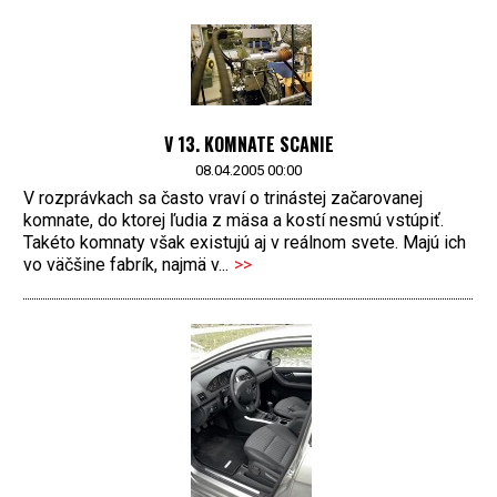
V 13. KOMNATE SCANIE
08.04.2005 00:00
V rozprávkach sa často vraví o trinástej začarovanej
komnate, do ktorej ľudia z mäsa a kostí nesmú vstúpiť.
Takéto komnaty však existujú aj v reálnom svete. Majú ich
vo väčšine fabrík, najmä v...
>>