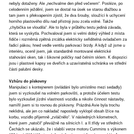
nebyly dotaženy. Ale „nechvalme den před večerem“. Posléze, po
celodenním ježdění, jsem se dostal na úsek se starou dlažbou a
tam jsem s překvapením zjistil, že dva šrouby, sloužící k uchycení
horního plastového dílu nad přístroji jsou zcela volné. Takže
„chybička se vloudila“. Ale to byla v průběhu testu jediná závada,
která se vyskytla. Pochvaloval jsem si velmi dobrý výhled z místa
řidiče i rozměrná zpětná zrcátka elektricky seřiditelná ovladačem za
řadicí pákou, hned vedle ventilu parkovací brzdy. A když už jsme u
interiéru, ocenil jsem, jak standardně montované elektrické
stahování oken, tak i šikovné poličky nad čelním sklem. K dispozici
jsou i plastové kapsy ve dveřích a uzavíratelná schránka ve střední
části palubní desky.
Vzhůru do pískovny
Manipulaci s kontejnerem (ovládání bylo umístěno mezi sedadly)
jsem si vyzkoušel na volném parkovišti, a protože účelem testu
bylo vyzkoušet jízdní vlastnosti vozidla a nikoliv činnost nástavby,
namířil jsem si to rovnou do pískovny. Prázdná Avie byla trochu
neklidná, ale jen co nakladač naposledy vyklopil obsah lžíce na
korbu, vozidlo příjemně „zvláčnělo“. V následných kilometrech,
které jsem „natočil“ převážně na silnicích I. a II.třídy ve středních
Čechách se ukázalo, že i slabší verze motoru Cummins s výkonem