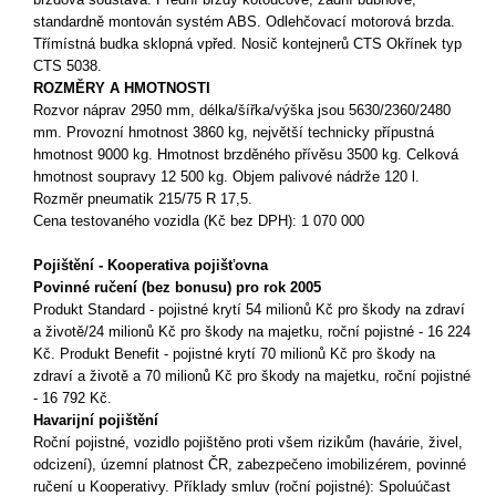
standardně montován systém ABS. Odlehčovací motorová brzda.
Třímístná budka sklopná vpřed. Nosič kontejnerů CTS Okřínek typ
CTS 5038.
ROZMĚRY A HMOTNOSTI
Rozvor náprav 2950 mm, délka/šířka/výška jsou 5630/2360/2480
mm. Provozní hmotnost 3860 kg, největší technicky přípustná
hmotnost 9000 kg. Hmotnost brzděného přívěsu 3500 kg. Celková
hmotnost soupravy 12 500 kg. Objem palivové nádrže 120 l.
Rozměr pneumatik 215/75 R 17,5.
Cena testovaného vozidla (Kč bez DPH): 1 070 000
Pojištění - Kooperativa pojišťovna
Povinné ručení (bez bonusu) pro rok 2005
Produkt Standard - pojistné krytí 54 milionů Kč pro škody na zdraví
a životě/24 milionů Kč pro škody na majetku, roční pojistné - 16 224
Kč. Produkt Benefit - pojistné krytí 70 milionů Kč pro škody na
zdraví a životě a 70 milionů Kč pro škody na majetku, roční pojistné
- 16 792 Kč.
Havarijní pojištění
Roční pojistné, vozidlo pojištěno proti všem rizikům (havárie, živel,
odcizení), územní platnost ČR, zabezpečeno imobilizérem, povinné
ručení u Kooperativy. Příklady smluv (roční pojistné): Spoluúčast