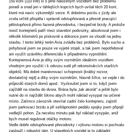
150 koní (110 kW) si s plně naloženým vozidlem bez problémů
poradí a snad jen v táhlejších kopcích bych uvítal těch 20 koní,
které má navíc výkonnější verze. K dobrému pocitu z jízdy ale
zcela určitě přispěla i správně odstupňovaná a přesně pracující
pětistupňová přímo řazená převodovka, i bezpečné brzdy. A protože
nosič kontejnerů patří mezi stavební podvozky, absolvoval jsem i
několik kilometrů po pískovně a dokonce jsem se vloudil na jednu
stavbu. I tento lehký terén Avia zvládla bez problémů. Bylo sucho a
pohyboval jsem se pouze ve vyjeté stopě, a tak jsem nepotřeboval
ani využít uzávěrku diferenciálu k případnému vyproštění.
Kontejnerová Avie je díky svým rozměrům ideálním vozidlem
vhodným pro využití i k odvozu sutě při rekonstrukcích starších
objektů. Má dobré manévrovací schopnosti (krátký rozvor,
dostatečný rejd) a díky svým rozměrům, hlavně šířce, se vejde i do
průjezdů starých domů apod.. Vyzkoušel jsem si to, když jsem
zajížděl na stavbu do dvora. Brána byla „tak akorát“ a ještě bylo
nutné do ní najíždět šikmo abych mohl náklad vysypat na určené
místo. Zatímco závozník otevíral zadní čelo kontejneru, zajistil
jsem parkovací brzdu a při sešlápnutém pedálu spojky jsem připojil
vedlejší pohon. Za necelou minutu pak byl náklad vysypán, aniž
bych musel regulovat otáčky motoru.
Vedle dobře odstupňované převodovky i výkonu motoru si pochvalu
zaslouží i robustní rám. U stavebních vozidel je to základní