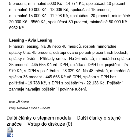
5 procent, minimálně 5000 Kč - 14 774 Kč, spoluúčast 10 procent,
minimálně 10 000 Kč - 13 036 Kč, spoluúčast 15 procent,
minimálně 15 000 Kč - 11 298 Kč, spoluúčast 20 procent, minimálně
20 000 Kč - 9560 Kč, spoluúčast 30 procent, minimálně 50 000 Kč -
6952 Kč.
Leasing - Avia Leasing
Finanční leasing. Na 36 nebo 48 měsíců, rozpětí mimořádné
splátky 0 až 45 procent, odstupňováno po pěti procentních bodech,
splátky měsíční. Příklady smluv: Na 36 měsíců, mimořádná splátka
35 procent - 445 655 Kč vč. DPH, splátka s DPH bez pojištění - 25
979 Kč, s DPH s pojištěním - 28 329 Kč. Na 48 měsíců, mimořádná
splátka 35 procent - 445 655 Kč vč.DPH, splátka s DPH bez
pojištění - 19 788 Kč, s DPH s pojištěním - 22 138 Kč. Pojištění
zahrnuje havarijní pojištění i povinné ručení.
text: Jiří Krenar
zdroj: Doprava a silnice 12/2005
Další články o stejném modelu
|
Další články o stejné
značce
|
Vstup do diskuze (0)