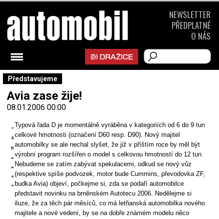
NEWSLETTER
PŘEDPLATNÉ
O NÁS
Představujeme
Avia zase žije!
08.01.2006 00:00
Typová řada D je momentálně vyráběna v kategoriích od 6 do 9 tun
celkové hmotnosti (označení D60 resp. D90). Nový majitel
automobilky se ale nechal slyšet, že již v příštím roce by měl být
výrobní program rozšířen o model s celkovou hmotností do 12 tun.
Nebudeme se zatím zabývat spekulacemi, odkud se nový vůz
(respektive spíše podvozek, motor bude Cummins, převodovka ZF,
budka Avia) objeví, počkejme si, zda se podaří automobilce
představit novinku na brněnském Autotecu 2006. Nedělejme si
iluze, že za těch pár měsíců, co má letňanská automobilka nového
majitele a nové vedení, by se na dobře známém modelu něco