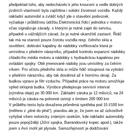
předpoklad toho, aby nedocházelo k jeho kroucení a vedle dobrých
jízdních vlastností byla zajištěna i solidní životnost vozidla. Každý
nákladní automobil a zvlášť když jde o stavební podvozek,
vyžaduje i průběžnou údržbu.Elektronická řídicí jednotka v motoru
včas signalizuje závady, s kterými je nutné zajet do servisu,
případně u vážnějších závad, že je nutné okamžitě zastavit. Řidič
tak má na starosti pouze čistotu vozidla resp. čelního skla a
osvětlení, dolévání kapaliny do nádobky vstřikovače která je
umístěna v předním nárazníku, případně kontrolu expanzní nádobky
chladicího média motoru a nádobky s hydraulickou kapalinou pro
ovládání spojky. Obě jmenované nádoby jsou umístěny za čelním
víkem. Pro očistu předního skla si může řidič stoupnout na vybrání
v předním nárazníku, aby tak dosáhnul až k hornímu okraji. Za
budkou vpravo je filtr vzduchu. Případné práce na motoru umožňuje
vpřed sklopná budka. Výrobce předepisuje servisní interval
(výměna oleje) po 30 000 km. Základní záruka je 12 měsíců, na 24
měsíců je záruka na pohonné ústrojí s limitem 200 000 km.
V průběhu testu byla dosažena průměrná spotřeba pod 15 l/100 km
(měřeno z „plné do plné“), pravdou ale je, že jsem se až úzkostlivě
vyhýbal všem notoricky známým úsekům, kde nákladní automobily
pouze popojíždějí (Jižní spojka, Barrandovský kopec apod.), takže
jsem s Avií mohl jet plynule. Samozřejmostí je dodržování