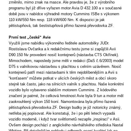
změnilo, mimo znak na masce. Ale pravdou je, že z výrobního
programu byl již dříve vyřazen motor Avia D 432.100 a v současné
době jsou v nabídce výhradně motory Cummins ISBe s výkonem
110 kW/550 Nm resp. 118 kW/600 Nm. K dispozici je jak
pětistupňová, tak šestistupňová přímo řazená převodovka ZF.
První test „české“ Avie
Využili jsme nabídku výkonného ředitele automobilky JUDr.
Rostislava Ovčarika a k redakčnímu testu jsme si zapůjčili Avii
D90.150 N
v provedení nosič kontejnerů (nástavba CTS Okřínek).
Mimochodem, naposledy jsme měli v redakci (DaS č.6/2003) model
D75 s valníkovou nástavbou s plachtou s celním uzávěrem. Nosič
kontejnerů patří mezi nástavbami k těm nejoblíbenějším a Avii s
“konťasem“ můžete potkat v ulicích českých měst a obcí skoro
stejně tak často, jako na silnicích valník s plachtou. Naše konkrétní
vozidlo bylo vybaveno slabším motorem Cummins. Z kódového
značení je patrné, že celková hmotnost Avie byla 9 tun a motor měl
zaokrouhlený výkon 150 koní. Namontována byla přímo řazená
pětistupňová převo
dovka ZF. Design budky je již notoricky známý,
netřeba jej popisovat. Ale konstatuji, že i po pěti letech vypadá
vozidlo moderně, i když tvar světlometů nezapře „inspiraci“ v Asii.
Ovšem design pochází z anglického návrhářského střediska Nastal
Whiting. Při detailnějším pohledu i odborník ocení kvalitní lak na