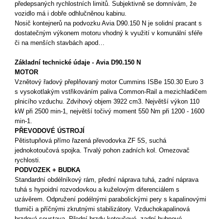
předepsaných rychlostních limitů. Subjektivně se domnívám, že
vozidlo má i dobře odhlučněnou kabinu.
Nosič kontejnerů na podvozku Avia D90.150 N je solidní pracant s
dostatečným výkonem motoru vhodný k využití v komunální sféře
či na menších stavbách apod…
Základní technické údaje - Avia D90.150 N
MOTOR
Vznětový řadový přeplňovaný motor Cummins ISBe 150.30 Euro 3
s vysokotlakým vstřikováním paliva Common-Rail a mezichladičem
plnicího vzduchu. Zdvihový objem 3922 cm3. Největší výkon 110
kW při 2500 min-1, největší točivý moment 550 Nm při 1200 - 1600
min-1.
PŘEVODOVÉ ÚSTROJÍ
Pětistupňová přímo řazená převodovka ZF 5S, suchá
jednokotoučová spojka. Trvalý pohon zadních kol. Omezovač
rychlosti.
PODVOZEK + BUDKA
Standardní obdélníkový rám, přední náprava tuhá, zadní náprava
tuhá s hypoidní rozvodovkou a kuželovým diferenciálem s
uzávěrem. Odpružení podélnými parabolickými pery s kapalinovými
tlumiči a příčnými zkrutnými stabilizátory. Vzduchokapalinová
brzdová soustava. Přední brzdy kotoučové, zadní bubnové,