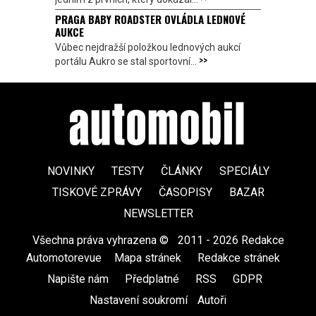
PRAGA BABY ROADSTER OVLÁDLA LEDNOVÉ
AUKCE
Vůbec nejdražší položkou lednových aukcí
>>
portálu Aukro se stal sportovní...
NOVINKY
TESTY
ČLÁNKY
SPECIÁLY
TISKOVÉ ZPRÁVY
ČASOPISY
BAZAR
NEWSLETTER
Všechna práva vyhrazena ©
|
2011 - 2026 Redakce
Automotorevue
|
Mapa stránek
|
Redakce stránek
|
Napište nám
|
Předplatné
|
RSS
|
GDPR
|
Nastavení soukromí
Autoři