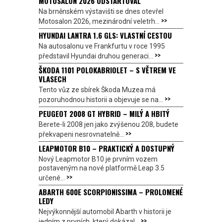
MOTOSALON 2026 ODSTARTOVAL
Na brněnském výstavišti se dnes otevřel
>>
Motosalon 2026, mezinárodní veletrh...
HYUNDAI LANTRA 1.6 GLS: VLASTNÍ CESTOU
Na autosalonu ve Frankfurtu v roce 1995
>>
představil Hyundai druhou generaci...
ŠKODA 1101 POLOKABRIOLET – S VĚTREM VE
VLASECH
Tento vůz ze sbírek Škoda Muzea má
>>
pozoruhodnou historii a objevuje se na...
PEUGEOT 2008 GT HYBRID – MILÝ A HBITÝ
Berete-li 2008 jen jako zvýšenou 208, budete
>>
překvapeni nesrovnatelně...
LEAPMOTOR B10 – PRAKTICKÝ A DOSTUPNÝ
Nový Leapmotor B10 je prvním vozem
postaveným na nové platformě Leap 3.5
>>
určené...
ABARTH 600E SCORPIONISSIMA – PROLOMENÉ
LEDY
Nejvýkonnější automobil Abarth v historii je
>>
jedním z prvních, který dokázal...