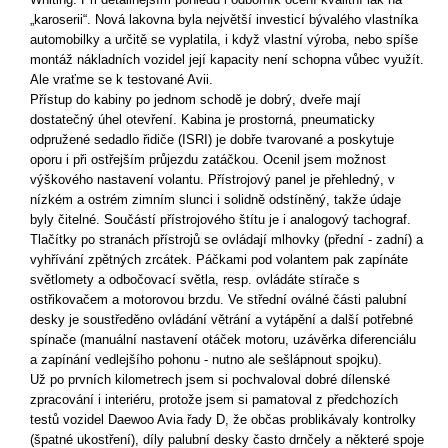
„karoserii“. Nová lakovna byla největší investicí bývalého vlastníka
automobilky a určitě se vyplatila, i když vlastní výroba, nebo spíše
montáž nákladních vozidel její kapacity není schopna vůbec využít.
Ale vraťme se k testované Avii.
Přístup do kabiny po jednom schodě je dobrý, dveře mají
dostatečný úhel otevření. Kabina je prostorná, pneumaticky
odpružené sedadlo řidiče (ISRI) je dobře tvarované a poskytuje
oporu i při ostřejším průjezdu zatáčkou. Ocenil jsem možnost
výškového nastavení volantu. Přístrojový panel je přehledný, v
nízkém a ostrém zimním slunci i solidně odstíněný, takže údaje
byly čitelné. Součástí přístrojového štítu je i analo
gový tachograf.
Tlačítky po stranách přístrojů se ovládají mlhovky (přední - zadní) a
vyhřívání zpětných zrcátek. Páčkami pod volantem pak zapínáte
světlomety a odbočovací světla, resp. ovládáte stírače s
ostřikovačem a motorovou brzdu. Ve střední oválné části palubní
desky je soustředěno ovládání větrání a vytápění a další potřebné
spínače (manuální nastavení
otáček motoru, uzávěrka diferenciálu
a zapí
nání vedlejšího pohonu - nutno ale sešlápnout spojku).
Už po prvních kilometrech jsem si pochvaloval dobré dílenské
zpracování i interiéru, protože jsem si pamatoval z předchozích
testů vozidel Daewoo Avia řady D, že občas problikávaly kontrolky
(špatné ukostření), díly palubní desky často drnčely a některé spoje