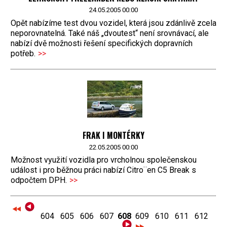
24.05.2005 00:00
Opět nabízíme test dvou vozidel, která jsou zdánlivě zcela
neporovnatelná. Také náš „dvoutest“ není srovnávací, ale
nabízí dvě možnosti řešení specifických dopravních
potřeb.
>>
FRAK I MONTÉRKY
22.05.2005 00:00
Možnost využití vozidla pro vrcholnou společenskou
událost i pro běžnou práci nabízí Citro¨en C5 Break s
odpočtem DPH.
>>
604
605
606
607
608
609
610
611
612