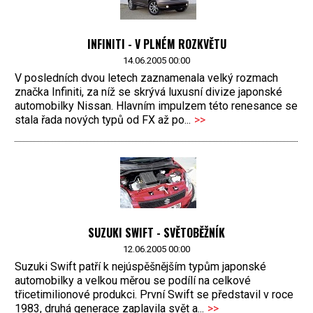
INFINITI - V PLNÉM ROZKVĚTU
14.06.2005 00:00
V posledních dvou letech zaznamenala velký rozmach
značka Infiniti, za níž se skrývá luxusní divize japonské
automobilky Nissan. Hlavním impulzem této renesance se
stala řada nových typů od FX až po...
>>
SUZUKI SWIFT - SVĚTOBĚŽNÍK
12.06.2005 00:00
Suzuki Swift patří k nejúspěšnějším typům japonské
automobilky a velkou měrou se podílí na celkové
třicetimilionové produkci. První Swift se představil v roce
1983, druhá generace zaplavila svět a...
>>