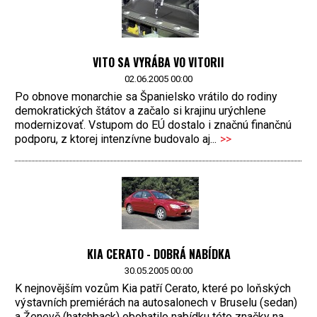
VITO SA VYRÁBA VO VITORII
02.06.2005 00:00
Po obnove monarchie sa Španielsko vrátilo do rodiny
demokratických štátov a začalo si krajinu urýchlene
modernizovať. Vstupom do EÚ dostalo i značnú finančnú
podporu, z ktorej intenzívne budovalo aj...
>>
KIA CERATO - DOBRÁ NABÍDKA
30.05.2005 00:00
K nejnovějším vozům Kia patří Cerato, které po loňských
výstavních premiérách na autosalonech v Bruselu (sedan)
a Ženevě (hatchback) obohatilo nabídku této značky na