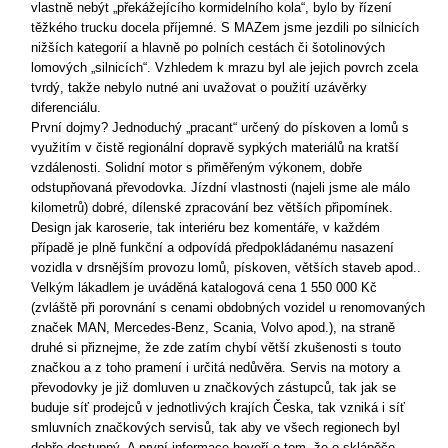
vlastně nebýt „překážejícího kormidelního kola“, bylo by řízení
těžkého trucku docela příjemné. S MAZem jsme jezdili po silnicích
nižších kategorií a hlavně po polních cestách či šotolinových
lomových „silnicích“. Vzhledem k mrazu byl ale jejich povrch zcela
tvrdý, takže nebylo nutné ani uvažovat o použití uzávěrky
diferenciálu.
První dojmy? Jednoduchý „pracant“ určený do pískoven a lomů s
využitím v čistě regionální dopravě sypkých materiálů na kratší
vzdálenosti. Solidní motor s přiměřeným výkonem, dobře
odstupňovaná převodovka. Jízdní vlastnosti (najeli jsme ale málo
kilometrů) dobré, dílenské zpracování bez větších připomínek.
Design jak karoserie, tak interiéru bez komentáře, v každém
případě je plně funkční a odpovídá předpokládanému nasazení
vozidla v drsnějším provozu lomů, pískoven, větších staveb apod..
Velkým lákadlem je uváděná katalogová cena 1 550 000 Kč
(zvláště při porovnání s cenami obdobných vozidel u renomovaných
značek MAN, Mercedes-Benz, Scania, Volvo apod.), na straně
druhé si přiznejme, že zde zatím chybí větší zkušenosti s touto
značkou a z toho pramení i určitá nedůvěra. Servis na motory a
převodovky je již domluven u značkových zástupců, tak jak se
buduje síť prodejců v jednotlivých krajích Česka, tak vzniká i síť
smluvních značkových servisů, tak aby ve všech regionech byl
dobře dostupný. A první informace hovoří o tom, že o sklápěče