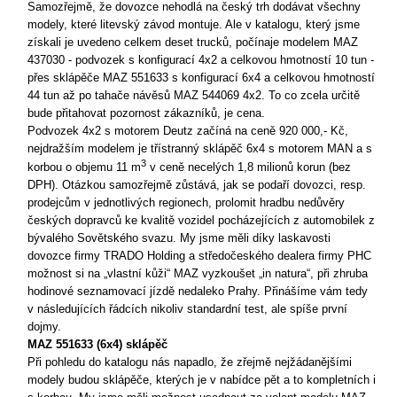
Samozřejmě, že dovozce nehodlá na český trh dodávat všechny
modely, které litevský závod montuje. Ale v katalogu, který jsme
získali je uvedeno celkem deset trucků, počínaje modelem MAZ
437030 - podvozek s konfigurací 4x2 a celkovou hmotností 10 tun -
přes sklápěče MAZ 551633 s konfigurací 6x4 a celkovou hmotností
44 tun až po tahače návěsů MAZ 544069 4x2. To co zcela určitě
bude přitahovat pozornost zákazníků, je cena.
Podvozek 4x2 s motorem Deutz začíná na ceně 920 000,- Kč,
nejdražším modelem je třístranný sklápěč 6x4 s motorem MAN a s
3
korbou o objemu 11 m
v ceně necelých 1,8 milionů korun (bez
DPH). Otázkou samozřejmě zůstává, jak se podaří dovozci, resp.
prodejcům v jednotlivých regionech, prolomit hradbu nedůvěry
českých dopravců ke kvalitě vozidel pocházejících z automobilek z
bývalého Sovětského svazu. My jsme měli díky laskavosti
dovozce firmy TRADO Holding a středočeského dealera firmy PHC
možnost si na „vlastní kůži“ MAZ vyzkoušet „in natura“, při zhruba
hodinové seznamovací jízdě nedaleko Prahy. Přinášíme vám tedy
v následujících řádcích nikoliv standardní test, ale spíše první
dojmy.
MAZ 551633 (6x4) sklápěč
Při pohledu do katalogu nás napadlo, že zřejmě nejžádanějšími
modely budou sklápěče, kterých je v nabídce pět a to kompletních i