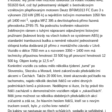
s korbou. My jsme měli možnost usednout za volant modelu MAZ
551633 6x4, což byl jednostranný sklápěč s šestiválcovým
vznětovým přeplňovaným motorem Deutz BF6M1013 FC Euro 3 s
výkonem 210 kW (285 k) a největším točivým momentem 1050 Nm
-1
při 1400 min
, spojka MFZ 395 a devítistupňová přímo řazená
převodovka ZF9S-75. Na podvozku tvořeném robustním
žebřinovým rámem s tuhými nápravami odpruženými listovými
pružinami (bubnové brzdy na všech kolech se systémem ABS) je
standardní trambusová budka a neméně robustní jednostranně
sklopná korba dodávaná již přímo z montážního závodu v Litvě.
Vozidlo o délce 7550 mm a s rozvorem 3350 + 1400 mm má
technicky přípustnou hmotnost 33 500 kg při provozní hmotnosti 12
3
500 kg. Objem korby je 12,5 m
.
Konkrétní vozidlo za sebou mělo několika týdenní „turné“ po
Slovensku, Slezsku a Moravě, které zakončovalo předváděcími
akcemi v Čechách. Takže 20 000 km, které ukazovalo počítadlo na
tachometru, najelo několik desítek řidičů ve velmi drsných
podmínkách lomů a pískoven. Nedělejme si iluze, že by právě tito
řidiči zacházeli s demonstračním vozidlem nějak v „rukavičkách“.
Měli jsme možnost se několika obdobných předváděcích akcí
zúčastnit a zdá se, že hlavním heslem řidičů, kteří se s novým
truckem svezli, bylo „z cizího krev neteče“.
Do kabiny se nastupuje po třech schůdcích, sedadlo je seřiditelné, i