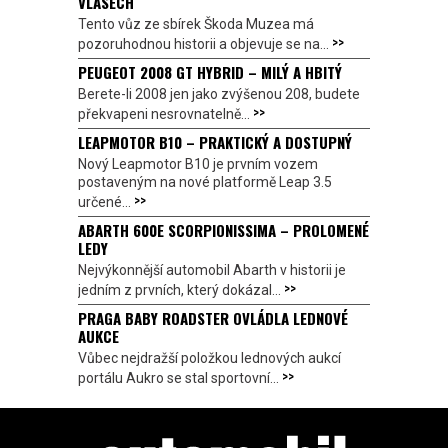
VLASECH
Tento vůz ze sbírek Škoda Muzea má
>>
pozoruhodnou historii a objevuje se na...
PEUGEOT 2008 GT HYBRID – MILÝ A HBITÝ
Berete-li 2008 jen jako zvýšenou 208, budete
>>
překvapeni nesrovnatelně...
LEAPMOTOR B10 – PRAKTICKÝ A DOSTUPNÝ
Nový Leapmotor B10 je prvním vozem
postaveným na nové platformě Leap 3.5
>>
určené...
ABARTH 600E SCORPIONISSIMA – PROLOMENÉ
LEDY
Nejvýkonnější automobil Abarth v historii je
>>
jedním z prvních, který dokázal...
PRAGA BABY ROADSTER OVLÁDLA LEDNOVÉ
AUKCE
Vůbec nejdražší položkou lednových aukcí
>>
portálu Aukro se stal sportovní...