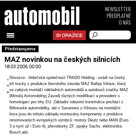
NEWSLETTER
PŘEDPLATNÉ
O NÁS
Představujeme
MAZ novinkou na českých silnicích
18.03.2006 00:00
Dovozce - třebíčská společnost TRADO Holding - uvádí na český
trh trucky z produkce litevského závodu MAZ Baltija Vilnius, který
se zabývá montáží nákladních automobilů a autobusů značky MAZ
(Minskij Avtomobilnyj Zavod) různých modifikací a provedení s
homologací pro trhy EU. Základní robustní konstrukce pochází z
Běloruské automobilky, ale v Savanoriu u Vilniusu na montážní
lince jsou do tohoto základu montovány komponenty z produkce
renomovaných evropských výrobců: motory Deutz nebo MAN (Euro
3 a nyní už i Euro 4), převodovky ZF, spojky Sachs, elektronika
Bosch atd..