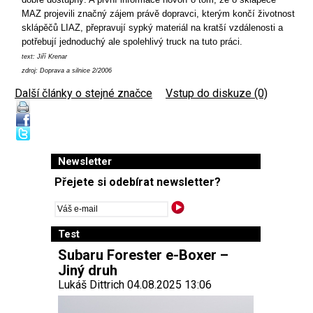
MAZ projevili značný zájem právě dopravci, kterým končí životnost
sklápěčů LIAZ, přepravují sypký materiál na kratší vzdálenosti a
potřebují jednoduchý ale spolehlivý truck na tuto práci.
text: Jiří Krenar
zdroj: Doprava a silnice 2/2006
Další články o stejné značce
|
Vstup do diskuze (0)
Newsletter
Přejete si odebírat newsletter?
Test
Subaru Forester e-Boxer –
Jiný druh
Lukáš Dittrich 04.08.2025 13:06