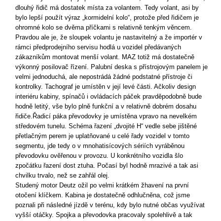
dlouhý řidič má dostatek místa za volantem. Tedy volant, asi by
bylo lepší použít výraz „kormidelní kolo“, protože před řidičem je
ohromné kolo se dvěma příčkami s relativně tenkým věncem.
Pravdou ale je, že sloupek volantu je nastavitelný a že importér v
rámci předprodejního servisu hodlá u vozidel předávaných
zákazníkům montovat menší volant. MAZ totiž má dostatečně
výkonný posilovač řízení. Palubní deska s přístrojovým panelem je
velmi jednoduchá, ale nepostrádá žádné podstatné přístroje či
kontrolky. Tachograf je umístěn v její levé části. Ačkoliv design
interiéru kabiny, spínačů i ovládacích páček pravděpodobně bude
hodně letitý, vše bylo plně funkční a v relativně dobrém dosahu
řidiče.Řadicí páka převodovky je umístěna vpravo na nevelkém
středovém tunelu. Schéma řazení „dvojité H“ vedle sebe jištěné
přetlačným perem je uplatňované u celé řady vozidel v tomto
segmentu, jde tedy o v mnohatisícových sériích vyráběnou
převodovku ověřenou v provozu. U konkrétního vozidla šlo
zpočátku řazení dost ztuha. Počasí byl hodně mrazivé a tak asi
chvilku trvalo, než se zahřál olej.
Studený motor Deutz ožil po velmi krátkém žhavení na první
otočení klíčkem. Kabina je dostatečně odhlučněna, což jsme
poznali při následné jízdě v terénu, kdy bylo nutné občas využívat
vyšší otáčky. Spojka a převodovka pracovaly spolehlivě a tak